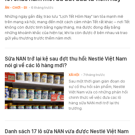
ĂN - CHƠI - ĐI
- 6 tháng trước
Những ngày gần đây, trào lưu “Lịch Tết Hôm Nay” lan tỏa mạnh mẽ
trên mạng xã hội, mang đến một cách cảm nhận Tết rất khác – nơi Tết
không còn được tính bằng ngày tháng, mà được đong đầy bằng
những khoảnh khắc của hiện tại, khi ta còn được ở bên nhau và trao
gửi yêu thương trước thềm năm mới.
Sữa NAN trở lại kệ sau đợt thu hồi: Nestlé Việt Nam
nói gì về các lô hàng mới?
XÃ HỘI
- 7 tháng trước
Sau một thời gian gián đoạn do
sự cố thu hồi sản phẩm, Nestlé
Việt Nam vừa có những phản hồi
chính thức về việc đưa các lô
hàng sữa NAN mới trở lại thị
trường.
Danh sách 17 lô sữa NAN vừa được Nestlé Việt Nam