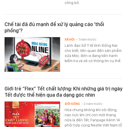
công bố.
Chế tài đã đủ mạnh để xử lý quảng cáo 'thổi
phồng'?
XÃ HỘI
- 1 năm trước
Lãnh đạo Sở Y tế tỉnh Đồng Nai
cho biết, liên quan đến sản phẩm
sữa Milo, đơn vị đang tiến hành
kiểm tra và sẽ có thông tin cụ thể.
Giới trẻ “Flex” Tết chất lượng: Khi những giá trị ngày
Tết được thể hiện qua đa dạng góc nhìn
ĐỜI SỐNG
- 2 năm trước
Hòa chung không khí sôi động,
náo nức khi chỉ còn một tháng
nữa là đến Tết, Fanpage Kênh 14
phối hợp cùng Nestlé Việt Nam tổ