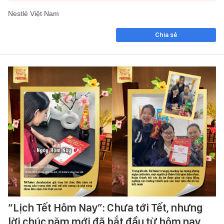
Nestlé Việt Nam
Chia sẻ
“Lịch Tết Hôm Nay”: Chưa tới Tết, nhưng
lời chúc năm mới đã bắt đầu từ hôm nay