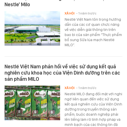
Nestle' Milo
XÃ HỘI
- 1 năm trước
Nestlé Việt Nam tôn trọng hướng
dẫn của các cơ quan chức năng
về việc diễn giải thông tin trên
bao bì của sản phẩm “Thực phẩm
bổ sung Sữa lúa mạch Nestlé
MILO”.
Nestlé Việt Nam phản hồi về việc sử dụng kết quả
nghiên cứu khoa học của Viện Dinh dưỡng trên các
sản phẩm MILO
XÃ HỘI
- 1 năm trước
Nestlé MILO đang đối mặt với nghi
ngờ liên quan đến việc sử dụng
kết quả nghiên cứu của Viện Dinh
dưỡng trong truyền thông sản
phẩm, buộc doanh nghiệp phải
lên tiếng làm rõ tính hợp pháp và
minh bạch của các thông tin đã