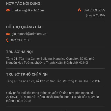
HỢP TÁC NỘI DUNG
marketing@kenh14.vn
024 7309 5555
HỖ TRỢ QUẢNG CÁO
giaitrixahoi@admicro.vn
02473007108
TRỤ SỞ HÀ NỘI
Tầng 21, Tòa nhà Center Building, Hapulico Complex, Số 01, phố
Nguyễn Huy Tưởng, phường Thanh Xuân, thành phố Hà Nội
TRỤ SỞ TP.HỒ CHÍ MINH
Tầng 4, Tòa nhà 123, số 127 Võ Văn Tần, Phường Xuân Hòa, TPHCM
Giấy phép thiết lập trang thông tin điện tử tổng hợp trên mạng số
2215/GP-TTĐT do Sở Thông tin và Truyền thông Hà Nội cấp ngày 10
tháng 4 năm 2019