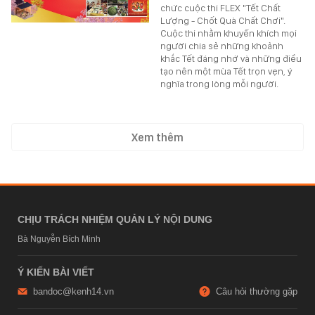
chức cuộc thi FLEX "Tết Chất
Lượng - Chốt Quà Chất Chơi".
Cuộc thi nhằm khuyến khích mọi
người chia sẻ những khoảnh
khắc Tết đáng nhớ và những điều
tạo nên một mùa Tết trọn vẹn, ý
nghĩa trong lòng mỗi người.
Xem thêm
CHỊU TRÁCH NHIỆM QUẢN LÝ NỘI DUNG
Bà Nguyễn Bích Minh
Ý KIẾN BÀI VIẾT
bandoc@kenh14.vn
Câu hỏi thường gặp