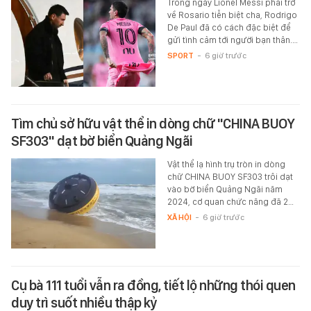
Trong ngày Lionel Messi phải trở
về Rosario tiễn biệt cha, Rodrigo
De Paul đã có cách đặc biệt để
gửi tình cảm tới người bạn thân.…
SPORT
-
6 giờ trước
Tìm chủ sở hữu vật thể in dòng chữ "CHINA BUOY
SF303" dạt bờ biển Quảng Ngãi
Vật thể lạ hình trụ tròn in dòng
chữ CHINA BUOY SF303 trôi dạt
vào bờ biển Quảng Ngãi năm
2024, cơ quan chức năng đã 2…
XÃ HỘI
-
6 giờ trước
Cụ bà 111 tuổi vẫn ra đồng, tiết lộ những thói quen
duy trì suốt nhiều thập kỷ