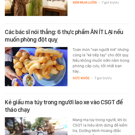
XEM MUA LUÔN
-
7 giờ trước
Các bác sĩ nói thẳng: 6 thực phẩm ĂN ÍT LẠI nếu
muốn phòng đột quỵ
Toàn món "vạn người mê" nhưng
cũng là "kẻ tiếp tay" cho đột quỵ.
Nếu không muốn sớm nằm trong
phòng cấp cứu, tốt nhất bạn
hãy…
SỨC KHỎE
-
7 giờ trước
Kẻ giấu ma túy trong người lao xe vào CSGT để
tháo chạy
Mang ma túy trong người, khi bị
CSGT ra hiệu lệnh dừng để kiểm
tra, Dương Minh Hoàng (Bắc