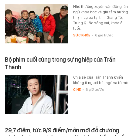
Nhờ thường xuyên vận động, ăn
ngủ khoa học và giữ tâm hướng
thiện, cụ bà tại tỉnh Giang Tô,
Trung Quốc sống vui, khỏe ở
tuổi…
SỨC KHỎE
-
6 giờ trước
Bộ phim cuối cùng trong sự nghiệp của Trấn
Thành
Chia sẻ của Trấn Thành khiến
không ít người bất ngờ và tò mò.
CINE
-
6 giờ trước
29,7 điểm, tức 9/9 điểm/môn mới đỗ chương