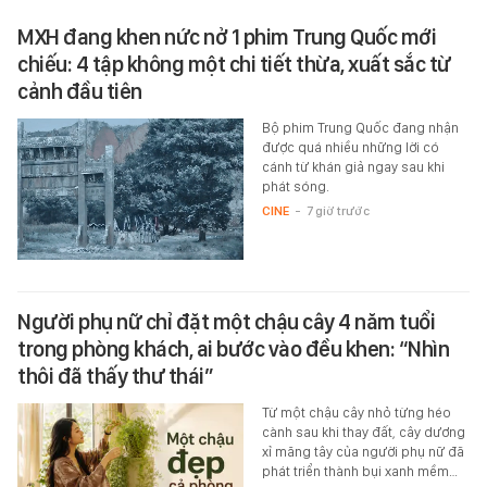
MXH đang khen nức nở 1 phim Trung Quốc mới
chiếu: 4 tập không một chi tiết thừa, xuất sắc từ
cảnh đầu tiên
Bộ phim Trung Quốc đang nhận
được quá nhiều những lời có
cánh từ khán giả ngay sau khi
phát sóng.
CINE
-
7 giờ trước
Người phụ nữ chỉ đặt một chậu cây 4 năm tuổi
trong phòng khách, ai bước vào đều khen: “Nhìn
thôi đã thấy thư thái”
Từ một chậu cây nhỏ từng héo
cành sau khi thay đất, cây dương
xỉ măng tây của người phụ nữ đã
phát triển thành bụi xanh mềm…