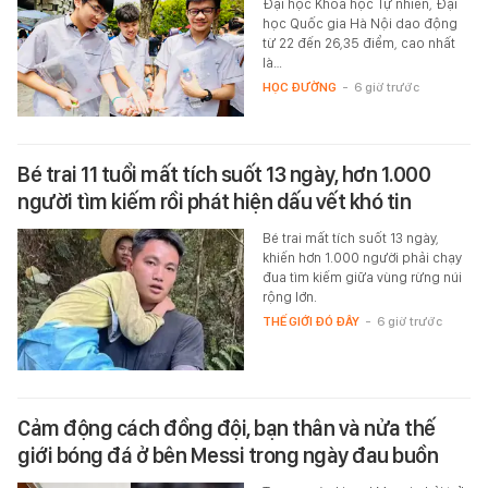
Đại học Khoa học Tự nhiên, Đại
học Quốc gia Hà Nội dao động
từ 22 đến 26,35 điểm, cao nhất
là…
HỌC ĐƯỜNG
-
6 giờ trước
Bé trai 11 tuổi mất tích suốt 13 ngày, hơn 1.000
người tìm kiếm rồi phát hiện dấu vết khó tin
Bé trai mất tích suốt 13 ngày,
khiến hơn 1.000 người phải chạy
đua tìm kiếm giữa vùng rừng núi
rộng lớn.
THẾ GIỚI ĐÓ ĐÂY
-
6 giờ trước
Cảm động cách đồng đội, bạn thân và nửa thế
giới bóng đá ở bên Messi trong ngày đau buồn