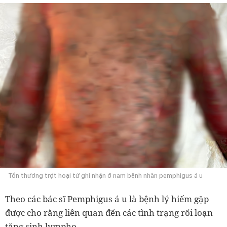
Tổn thương trợt hoại tử ghi nhận ở nam bệnh nhân pemphigus á u
Theo các bác sĩ Pemphigus á u là bệnh lý hiếm gặp
được cho rằng liên quan đến các tình trạng rối loạn
tăng sinh lympho.