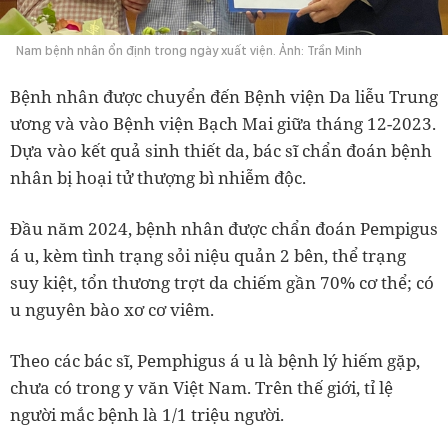
Nam bệnh nhân ổn định trong ngày xuất viện. Ảnh: Trần Minh
Bệnh nhân được chuyển đến Bệnh viện Da liễu Trung
ương và vào Bệnh viện Bạch Mai giữa tháng 12-2023.
Dựa vào kết quả sinh thiết da, bác sĩ chẩn đoán bệnh
nhân bị hoại tử thượng bì nhiễm độc.
Đầu năm 2024, bệnh nhân được chẩn đoán Pempigus
á u, kèm tình trạng sỏi niệu quản 2 bên, thể trạng
suy kiệt, tổn thương trợt da chiếm gần 70% cơ thể; có
u nguyên bào xơ cơ viêm.
Theo các bác sĩ, Pemphigus á u là bệnh lý hiếm gặp,
chưa có trong y văn Việt Nam. Trên thế giới, tỉ lệ
người mắc bệnh là 1/1 triệu người.