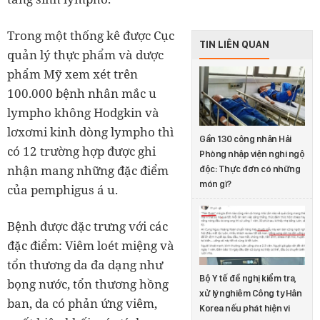
Trong một thống kê được Cục
TIN LIÊN QUAN
quản lý thực phẩm và dược
phẩm Mỹ xem xét trên
100.000 bệnh nhân mắc u
lympho không Hodgkin và
lơxơmi kinh dòng lympho thì
Gần 130 công nhân Hải
có 12 trường hợp được ghi
Phòng nhập viện nghi ngộ
nhận mang những đặc điểm
độc: Thực đơn có những
món gì?
của pemphigus á u.
Bệnh được đặc trưng với các
đặc điểm: Viêm loét miệng và
tổn thương da đa dạng như
Bộ Y tế đề nghị kiểm tra,
bọng nước, tổn thương hồng
xử lý nghiêm Công ty Hân
ban, da có phản ứng viêm,
Korea nếu phát hiện vi