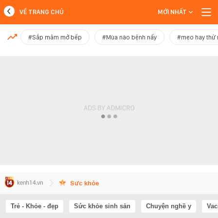
VỀ TRANG CHỦ
MỚI NHẤT
MỚI NHẤT
#Sắp mâm mở bếp
#Mùa nào bệnh nấy
#mẹo hay thử
Xem thêm
Sức khỏe
Trẻ - Khỏe - đẹp
Sức khỏe sinh sản
Chuyện nghề y
Vac