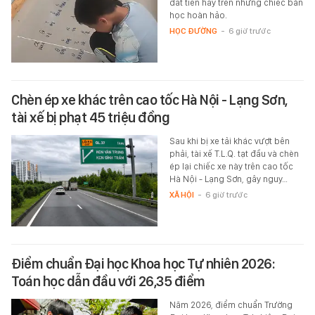
đắt tiền hay trên những chiếc bàn
học hoàn hảo.
HỌC ĐƯỜNG
-
6 giờ trước
Chèn ép xe khác trên cao tốc Hà Nội - Lạng Sơn,
tài xế bị phạt 45 triệu đồng
Sau khi bị xe tải khác vượt bên
phải, tài xế T.L.Q. tạt đầu và chèn
ép lại chiếc xe này trên cao tốc
Hà Nội - Lạng Sơn, gây nguy…
XÃ HỘI
-
6 giờ trước
Điểm chuẩn Đại học Khoa học Tự nhiên 2026:
Toán học dẫn đầu với 26,35 điểm
Năm 2026, điểm chuẩn Trường