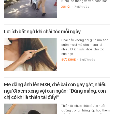
Ninh) lao thẳng xe vào cảnh sát…
XÃ HỘI
-
7 giờ trước
Lợi ích bất ngờ khi chải tóc mỗi ngày
Chải đầu không chỉ giúp mái tóc
suôn mượt mà còn mang lại
nhiều lợi ích sức khỏe cho tóc
của bạn.
SỨC KHỎE
-
6 giờ trước
Mẹ đăng ảnh lên MXH, chê bai con gay gắt, nhiều
người xem xong vội can ngăn: "Đừng mắng, con
chị có khi là thiên tài đấy!"
Thiên tài chưa chắc được nuôi
dưỡng trong những lớp học thêm