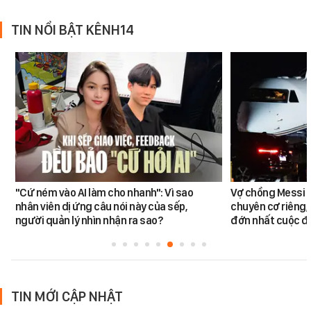
TIN NỔI BẬT KÊNH14
"Cứ ném vào AI làm cho nhanh": Vì sao
Vợ chồng Messi đ
nhân viên dị ứng câu nói này của sếp,
chuyên cơ riêng,
người quản lý nhìn nhận ra sao?
đớn nhất cuộc đờ
TIN MỚI CẬP NHẬT