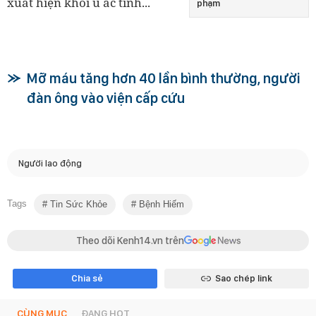
xuất hiện khối u ác tính...
phạm
Mỡ máu tăng hơn 40 lần bình thường, người
đàn ông vào viện cấp cứu
Người lao động
Tags
Tin Sức Khỏe
Bệnh Hiếm
Theo dõi Kenh14.vn trên
Chia sẻ
Sao chép link
CÙNG MỤC
ĐANG HOT