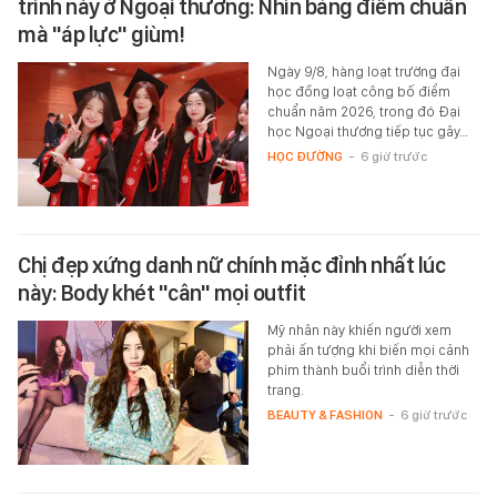
trình này ở Ngoại thương: Nhìn bảng điểm chuẩn
mà "áp lực" giùm!
Ngày 9/8, hàng loạt trường đại
học đồng loạt công bố điểm
chuẩn năm 2026, trong đó Đại
học Ngoại thương tiếp tục gây…
HỌC ĐƯỜNG
-
6 giờ trước
Chị đẹp xứng danh nữ chính mặc đỉnh nhất lúc
này: Body khét "cân" mọi outfit
Mỹ nhân này khiến người xem
phải ấn tượng khi biến mọi cảnh
phim thành buổi trình diễn thời
trang.
BEAUTY & FASHION
-
6 giờ trước