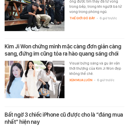
ông được tìm thấy đã tử vong
trong bếp, trong khi người bà tử
vong trong phòng ngủ.
THẾ GIỚI ĐÓ ĐÂY
-
6 giờ trước
Kim Ji Won chứng minh mặc càng đơn giản càng
sang, đứng im cũng tỏa ra hào quang sáng chói
Visual bừng sáng và gu ăn vận
thời thượng của Kim Ji Won đẹp
không thể chê.
XEM MUA LUÔN
-
6 giờ trước
Bất ngờ 3 chiếc iPhone cũ được cho là “đáng mua
nhất” hiện nay