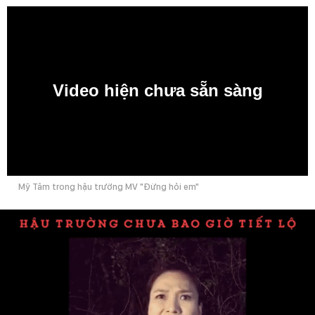
Video hiện chưa sẵn sàng
0:00
Mỹ Tâm trong hậu trường MV "Đừng hỏi em"