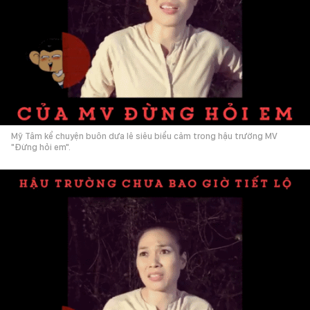
Mỹ Tâm kể chuyện buôn dưa lê siêu biểu cảm trong hậu trường MV
"Đừng hỏi em".