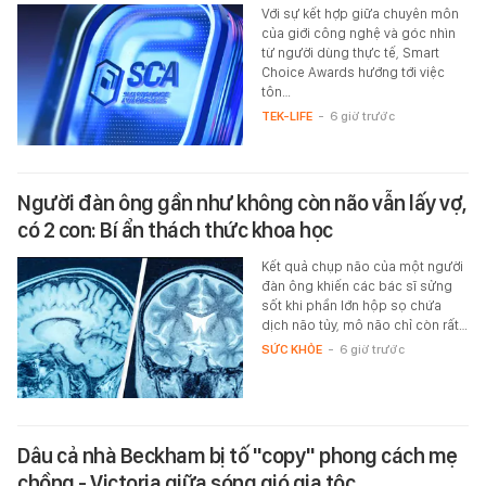
Với sự kết hợp giữa chuyên môn
của giới công nghệ và góc nhìn
từ người dùng thực tế, Smart
Choice Awards hướng tới việc
tôn…
TEK-LIFE
-
6 giờ trước
Người đàn ông gần như không còn não vẫn lấy vợ,
có 2 con: Bí ẩn thách thức khoa học
Kết quả chụp não của một người
đàn ông khiến các bác sĩ sửng
sốt khi phần lớn hộp sọ chứa
dịch não tủy, mô não chỉ còn rất…
SỨC KHỎE
-
6 giờ trước
Dâu cả nhà Beckham bị tố "copy" phong cách mẹ
chồng - Victoria giữa sóng gió gia tộc