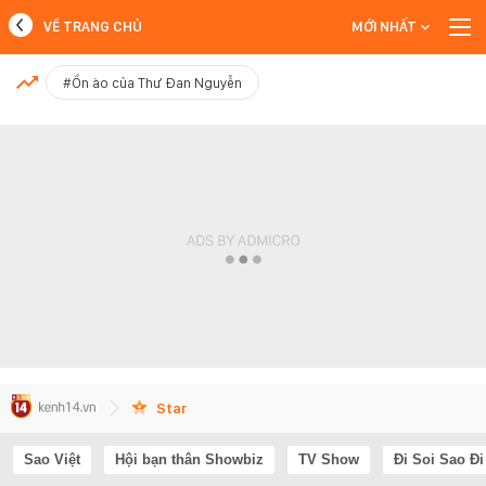
VỀ TRANG CHỦ
MỚI NHẤT
MỚI NHẤT
#Ồn ào của Thư Đan Nguyễn
Xem thêm
Star
Sao Việt
Hội bạn thân Showbiz
TV Show
Đi Soi Sao Đi