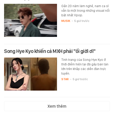
Gần 20 năm làm nghề, nam ca sĩ
vẫn là một trong những visual nổi
bật nhất Vpop.
MUSIK
-
5 giờ trước
Song Hye Kyo khiến cả MXH phải "ối giời ơi"
Tình trạng của Song Hye Kyo ở
thời điểm hiện tại đã gây bàn tán
lớn trên khắp các diễn đàn trực
tuyến.
STAR
-
5 giờ trước
Xem thêm