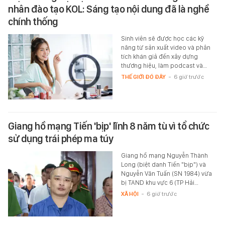
nhân đào tạo KOL: Sáng tạo nội dung đã là nghề
chính thống
Sinh viên sẽ được học các kỹ
năng từ sản xuất video và phân
tích khán giả đến xây dựng
thương hiệu, làm podcast và…
THẾ GIỚI ĐÓ ĐÂY
-
6 giờ trước
Giang hồ mạng Tiến 'bịp' lĩnh 8 năm tù vì tổ chức
sử dụng trái phép ma túy
Giang hồ mạng Nguyễn Thành
Long (biệt danh Tiến "bịp") và
Nguyễn Văn Tuấn (SN 1984) vừa
bị TAND khu vực 6 (TP Hải…
XÃ HỘI
-
6 giờ trước