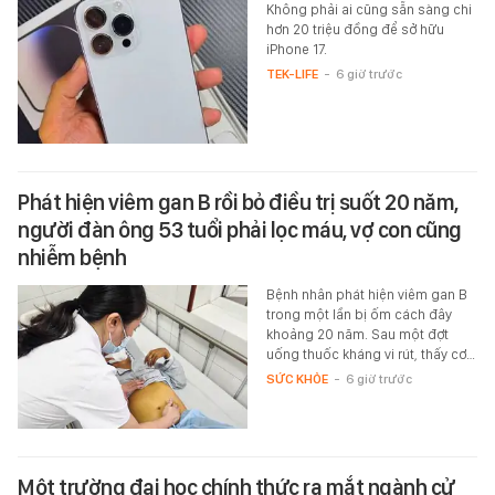
Không phải ai cũng sẵn sàng chi
hơn 20 triệu đồng để sở hữu
iPhone 17.
TEK-LIFE
-
6 giờ trước
Phát hiện viêm gan B rồi bỏ điều trị suốt 20 năm,
người đàn ông 53 tuổi phải lọc máu, vợ con cũng
nhiễm bệnh
Bệnh nhân phát hiện viêm gan B
trong một lần bị ốm cách đây
khoảng 20 năm. Sau một đợt
uống thuốc kháng vi rút, thấy cơ…
SỨC KHỎE
-
6 giờ trước
Một trường đại học chính thức ra mắt ngành cử