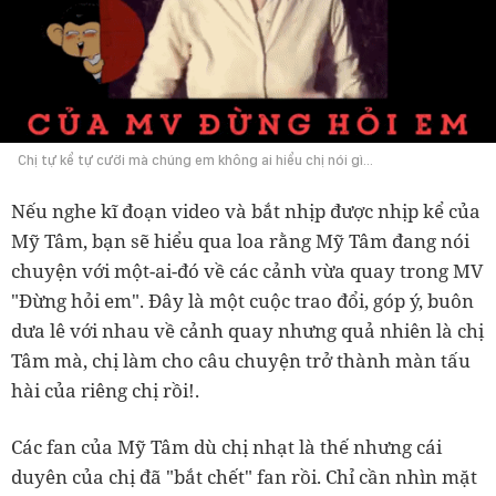
Chị tự kể tự cười mà chúng em không ai hiểu chị nói gì...
Nếu nghe kĩ đoạn video và bắt nhịp được nhịp kể của
Mỹ Tâm, bạn sẽ hiểu qua loa rằng Mỹ Tâm đang nói
chuyện với một-ai-đó về các cảnh vừa quay trong MV
"Đừng hỏi em". Đây là một cuộc trao đổi, góp ý, buôn
dưa lê với nhau về cảnh quay nhưng quả nhiên là chị
Tâm mà, chị làm cho câu chuyện trở thành màn tấu
hài của riêng chị rồi!.
Các fan của Mỹ Tâm dù chị nhạt là thế nhưng cái
duyên của chị đã "bắt chết" fan rồi. Chỉ cần nhìn mặt