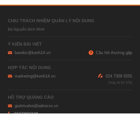
CHỊU TRÁCH NHIỆM QUẢN LÝ NỘI DUNG
Bà Nguyễn Bích Minh
Ý KIẾN BÀI VIẾT
bandoc@kenh14.vn
Câu hỏi thường gặp
HỢP TÁC NỘI DUNG
marketing@kenh14.vn
024 7309 5555
HỖ TRỢ QUẢNG CÁO
giaitrixahoi@admicro.vn
02473007108
TRỤ SỞ HÀ NỘI
Tầng 21, Tòa nhà Center Building, Hapulico Complex, Số 01, phố