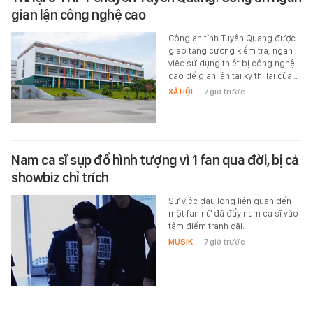
gian lận công nghệ cao
Công an tỉnh Tuyên Quang được
giao tăng cường kiểm tra, ngăn
việc sử dụng thiết bị công nghệ
cao để gian lận tại kỳ thi lại của…
XÃ HỘI
-
7 giờ trước
Nam ca sĩ sụp đổ hình tượng vì 1 fan qua đời, bị cả
showbiz chỉ trích
Sự việc đau lòng liên quan đến
một fan nữ đã đẩy nam ca sĩ vào
tâm điểm tranh cãi.
MUSIK
-
7 giờ trước