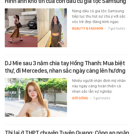
Hình ảnh khó tin của con dâu cũ gia tộc Samsung
Nàng dâu cũ gia tộc Samsung
tiếp tục thu hút sự chú ý với sắc
vóc trẻ đẹp đáng kinh ngạc.
BEAUTY & FASHION
-
7 giờ trước
DJ Mie sau 3 năm chia tay Hồng Thanh: Mua biệt
thự, đi Mercedes, nhan sắc ngày càng lên hương
Nhiều người nhận định mỹ nhân
này ngày càng hoàn thiện cả
nhan sắc lẫn sự nghiệp.
ĐỜI SỐNG
-
7 giờ trước
Thi lại ở THPT chuyên Tuyên Quang: Công an ngăn