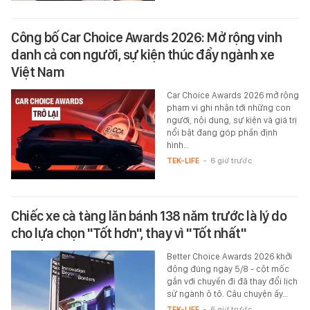
Công bố Car Choice Awards 2026: Mở rộng vinh
danh cả con người, sự kiện thúc đẩy ngành xe
Việt Nam
Car Choice Awards 2026 mở rộng
phạm vi ghi nhận tới những con
người, nội dung, sự kiện và giá trị
nổi bật đang góp phần định
hình…
TEK-LIFE
-
6 giờ trước
Chiếc xe cà tàng lăn bánh 138 năm trước là lý do
cho lựa chọn "Tốt hơn", thay vì "Tốt nhất"
Better Choice Awards 2026 khởi
động đúng ngày 5/8 - cột mốc
gắn với chuyến đi đã thay đổi lịch
sử ngành ô tô. Câu chuyện ấy…
TEK-LIFE
-
6 giờ trước