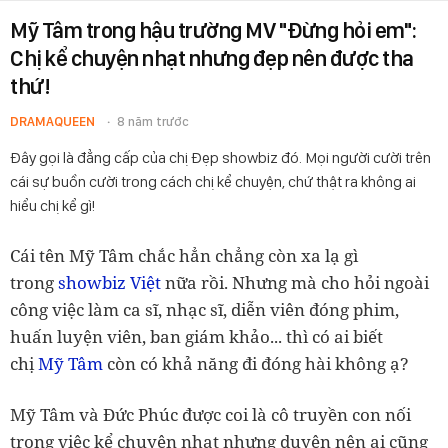
Mỹ Tâm trong hậu trường MV "Đừng hỏi em":
Chị kể chuyện nhạt nhưng đẹp nên được tha
thứ!
DRAMAQUEEN
8 năm trước
Đây gọi là đẳng cấp của chị Đẹp showbiz đó. Mọi người cười trên
cái sự buồn cười trong cách chị kể chuyện, chứ thật ra không ai
hiểu chị kể gì!
Cái tên Mỹ Tâm chắc hẳn chẳng còn xa lạ gì
trong
showbiz Việt
nữa rồi. Nhưng mà cho hỏi ngoài
công việc làm ca sĩ, nhạc sĩ, diễn viên đóng phim,
huấn luyện viên, ban giám khảo... thì có ai biết
chị
Mỹ Tâm
còn có khả năng đi đóng hài không ạ?
Mỹ Tâm và Đức Phúc được coi là cô truyền con nối
trong việc kể chuyện nhạt nhưng duyên nên ai cũng