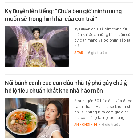
Kỳ Duyên lên tiếng: "Chưa bao giờ mình mong
muốn sẽ trong hình hài của con trai"
Kỳ Duyên chia sẻ tâm trạng tủi
thân khi đọc những bình luận của
cư dân mạng về bộ phim sắp ra
mắt.
STAR
-
6 giờ trước
Nồi bánh canh của con dâu nhà tỷ phú gây chú ý,
hé lộ tiêu chuẩn khắt khe nhà hào môn
Album gần 50 bức ảnh vừa được
Tăng Thanh Hà chia sẻ không chỉ
ghi lại những bữa cơm gia đình
mà còn hé lộ tài nội trợ đáng nể…
ĂN - CHƠI - ĐI
-
6 giờ trước