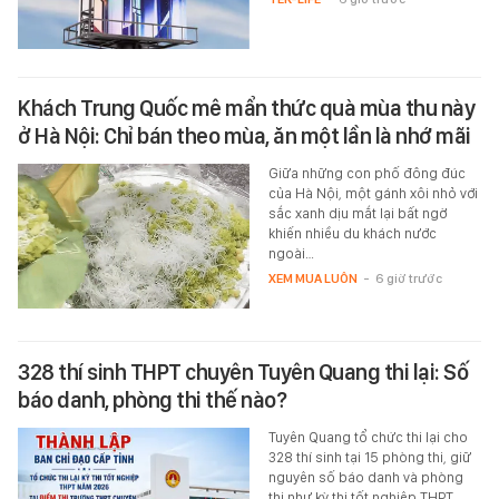
Khách Trung Quốc mê mẩn thức quà mùa thu này
ở Hà Nội: Chỉ bán theo mùa, ăn một lần là nhớ mãi
Giữa những con phố đông đúc
của Hà Nội, một gánh xôi nhỏ với
sắc xanh dịu mắt lại bất ngờ
khiến nhiều du khách nước
ngoài…
XEM MUA LUÔN
-
6 giờ trước
328 thí sinh THPT chuyên Tuyên Quang thi lại: Số
báo danh, phòng thi thế nào?
Tuyên Quang tổ chức thi lại cho
328 thí sinh tại 15 phòng thi, giữ
nguyên số báo danh và phòng
thi như kỳ thi tốt nghiệp THPT…