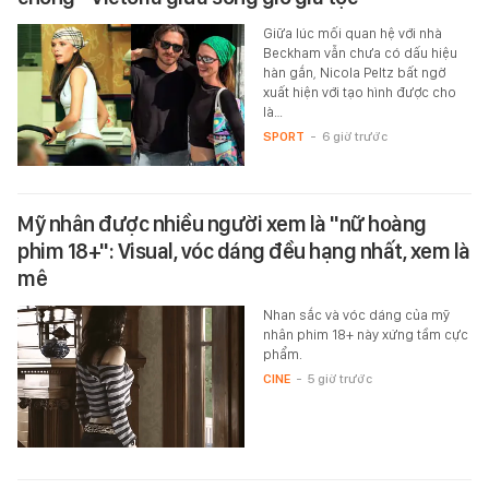
Giữa lúc mối quan hệ với nhà
Beckham vẫn chưa có dấu hiệu
hàn gắn, Nicola Peltz bất ngờ
xuất hiện với tạo hình được cho
là…
SPORT
-
6 giờ trước
Mỹ nhân được nhiều người xem là "nữ hoàng
phim 18+": Visual, vóc dáng đều hạng nhất, xem là
mê
Nhan sắc và vóc dáng của mỹ
nhân phim 18+ này xứng tầm cực
phẩm.
CINE
-
5 giờ trước