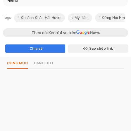
Helino
Tags
Khoảnh Khắc Hài Hước
Mỹ Tâm
Đừng Hỏi Em
Theo dõi Kenh14.vn trên
Chia sẻ
Sao chép link
CÙNG MỤC
ĐANG HOT