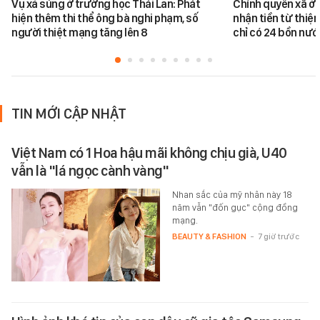
Vụ xả súng ở trường học Thái Lan: Phát
Chính quyền xã ở 
hiện thêm thi thể ông bà nghi phạm, số
nhận tiền từ thiệ
người thiệt mạng tăng lên 8
chỉ có 24 bồn nư
TIN MỚI CẬP NHẬT
Việt Nam có 1 Hoa hậu mãi không chịu già, U40
vẫn là "lá ngọc cành vàng"
Nhan sắc của mỹ nhân này 18
năm vẫn "đốn gục" cộng đồng
mạng.
BEAUTY & FASHION
-
7 giờ trước