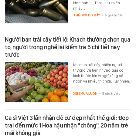
Nonthaburi, Thái Lan) khiến
nhiều…
THẾ GIỚI ĐÓ ĐÂY
-
5 giờ trước
Người bán trái cây tiết lộ: Khách thường chọn quả
to, người trong nghề lại kiểm tra 5 chi tiết này
trước
Khi mua trái cây, nhiều người
thường ưu tiên những quả có
kích thước lớn vì nghĩ rằng sẽ
ngon và nhiều thịt hơn. Tuy nhiên,
…
XEM MUA LUÔN
-
5 giờ trước
Ca sĩ Việt 3 lần nhận đề cử đẹp nhất thế giới: Đẹp
trai đến mức 1 Hoa hậu nhận "chồng", 20 năm trẻ
mãi không già