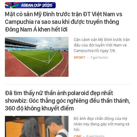
Mặt cỏ sân Mỹ Đình trước trận ĐT Việt Nam vs
Campuchia ra sao sau khi được truyền thông
Đông Nam Á khen hết lời
Cận cảnh sân Mỹ Đình trước trận
đấu của đội tuyển Việt Nam và
Campuchia tối ngày 7/8.
SPORT
-
7 giờ trước
Đã tìm thấy nữ thần ảnh polaroid đẹp nhất
showbiz: Góc thẳng góc nghiêng đều thần thánh,
360 độ không khuyết điểm
Bộ ảnh đẹp chấn động của mỹ
nhân này đang gây sốt mạng xã
hội.
CINE
-
6 giờ trước