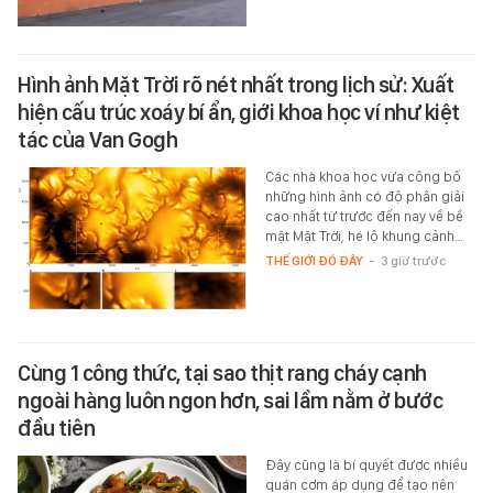
Hình ảnh Mặt Trời rõ nét nhất trong lịch sử: Xuất
hiện cấu trúc xoáy bí ẩn, giới khoa học ví như kiệt
tác của Van Gogh
Các nhà khoa học vừa công bố
những hình ảnh có độ phân giải
cao nhất từ trước đến nay về bề
mặt Mặt Trời, hé lộ khung cảnh…
THẾ GIỚI ĐÓ ĐÂY
-
3 giờ trước
Cùng 1 công thức, tại sao thịt rang cháy cạnh
ngoài hàng luôn ngon hơn, sai lầm nằm ở bước
đầu tiên
Đây cũng là bí quyết được nhiều
quán cơm áp dụng để tạo nên