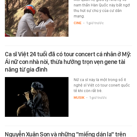
nam thần Hàn Quốc này bất ngờ
thu hút sự chú ý của cư dân
mạng.
CINE
-
1 giờ trước
Ca sĩ Việt 24 tuổi đã có tour concert cá nhân ở Mỹ:
Ái nữ con nhà nòi, thừa hưởng trọn vẹn gene tài
năng từ gia đình
Nữ ca sĩ này là một trong số ít
nghệ sĩ Việt có tour conert quốc
tế khi còn rất trẻ.
MUSIK
-
1 giờ trước
Nguyễn Xuân Son và những "miếng dán lạ" trên