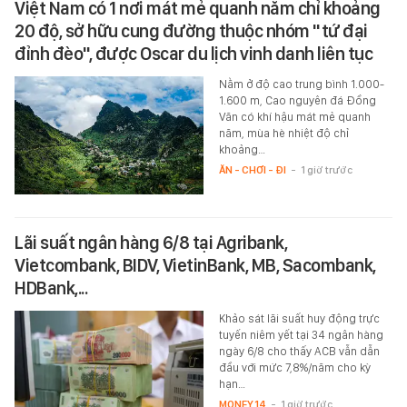
Việt Nam có 1 nơi mát mẻ quanh năm chỉ khoảng
20 độ, sở hữu cung đường thuộc nhóm "tứ đại
đỉnh đèo", được Oscar du lịch vinh danh liên tục
Nằm ở độ cao trung bình 1.000-
1.600 m, Cao nguyên đá Đồng
Văn có khí hậu mát mẻ quanh
năm, mùa hè nhiệt độ chỉ
khoảng…
ĂN - CHƠI - ĐI
-
1 giờ trước
Lãi suất ngân hàng 6/8 tại Agribank,
Vietcombank, BIDV, VietinBank, MB, Sacombank,
HDBank,...
Khảo sát lãi suất huy động trực
tuyến niêm yết tại 34 ngân hàng
ngày 6/8 cho thấy ACB vẫn dẫn
đầu với mức 7,8%/năm cho kỳ
hạn…
MONEY.14
-
1 giờ trước