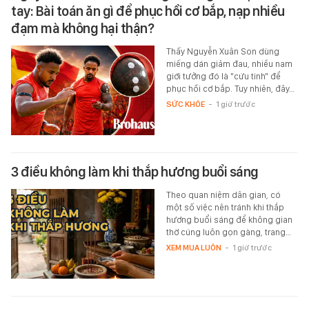
tay: Bài toán ăn gì để phục hồi cơ bắp, nạp nhiều
đạm mà không hại thận?
Thấy Nguyễn Xuân Son dùng
miếng dán giảm đau, nhiều nam
giới tưởng đó là "cứu tinh" để
phục hồi cơ bắp. Tuy nhiên, đây…
SỨC KHỎE
-
1 giờ trước
3 điều không làm khi thắp hương buổi sáng
Theo quan niệm dân gian, có
một số việc nên tránh khi thắp
hương buổi sáng để không gian
thờ cúng luôn gọn gàng, trang…
XEM MUA LUÔN
-
1 giờ trước