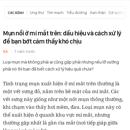
Ung thư
Tim mạch
Tiểu đường
Gan thận
Cơ xương k
CÁC BỆNH
Mụn nổi ở mí mắt trên: dấu hiệu và cách xử lý
để bạn bớt cảm thấy khó chịu
GÀ
7 năm trước
Loại mụn mà không phải ai cũng gặp phải nhưng nếu lỡ vướng
phải nó thì bạn đã biết cách xử lý hiệu quả chưa?
Tình trạng mụn xuất hiện ở mí mắt trên thường là
một vết sưng đỏ, nằm trên bề mặt của mí mắt. Các
vết sưng này giống như một nốt mụn thông thường,
khi chạm vào thấy hơi mềm, đau. Loại mụn này có
thể xuất hiện ở quanh khu vực mí mắt, nhưng
thường gặp nhất là gần rìa mắt (nơi tiếp giáp giữa