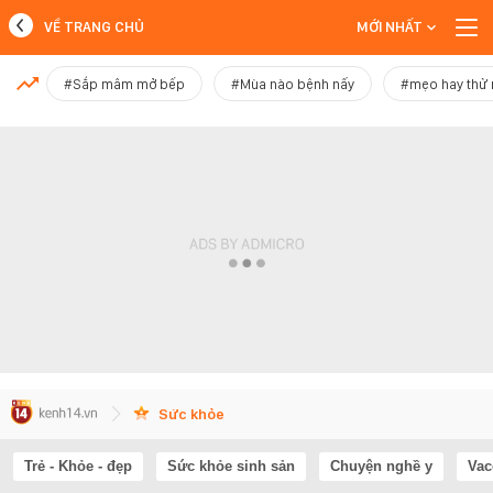
VỀ TRANG CHỦ
MỚI NHẤT
MỚI NHẤT
#Sắp mâm mở bếp
#Mùa nào bệnh nấy
#mẹo hay thử
Xem thêm
Sức khỏe
Trẻ - Khỏe - đẹp
Sức khỏe sinh sản
Chuyện nghề y
Vac