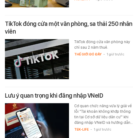
TikTok đóng cửa một văn phòng, sa thải 250 nhân
viên
TikTok đóng cửa văn phòng này
chỉ sau 2 năm thuê.
THẾ GIỚI ĐÓ ĐÂY
-
1 giờ trước
Lưu ý quan trọng khi đăng nhập VNeID
Cơ quan chức năng vừa lý giải về
lỗi "Tài khoản không khớp thông
tin tại Cơ sở dữ liệu dân cư" khi
đăng nhập VNeID và hướng dẫn…
TEK-LIFE
-
1 giờ trước