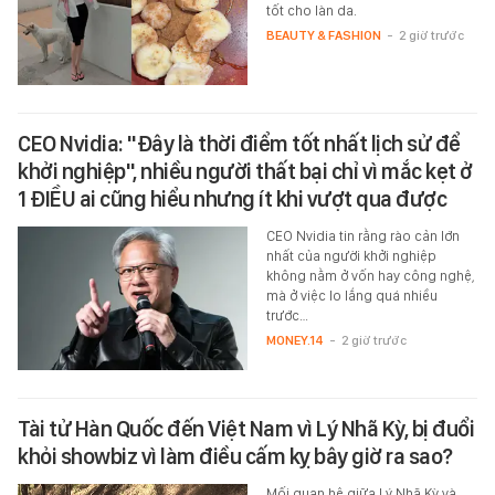
tốt cho làn da.
BEAUTY & FASHION
-
2 giờ trước
CEO Nvidia: "Đây là thời điểm tốt nhất lịch sử để
khởi nghiệp", nhiều người thất bại chỉ vì mắc kẹt ở
1 ĐIỀU ai cũng hiểu nhưng ít khi vượt qua được
CEO Nvidia tin rằng rào cản lớn
nhất của người khởi nghiệp
không nằm ở vốn hay công nghệ,
mà ở việc lo lắng quá nhiều
trước…
MONEY.14
-
2 giờ trước
Tài tử Hàn Quốc đến Việt Nam vì Lý Nhã Kỳ, bị đuổi
khỏi showbiz vì làm điều cấm kỵ bây giờ ra sao?
Mối quan hệ giữa Lý Nhã Kỳ và