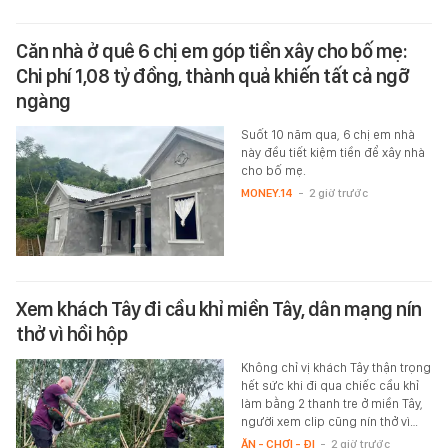
Căn nhà ở quê 6 chị em góp tiền xây cho bố mẹ:
Chi phí 1,08 tỷ đồng, thành quả khiến tất cả ngỡ
ngàng
Suốt 10 năm qua, 6 chị em nhà
này đều tiết kiệm tiền để xây nhà
cho bố mẹ.
MONEY.14
-
2 giờ trước
Xem khách Tây đi cầu khỉ miền Tây, dân mạng nín
thở vì hồi hộp
Không chỉ vị khách Tây thận trọng
hết sức khi đi qua chiếc cầu khỉ
làm bằng 2 thanh tre ở miền Tây,
người xem clip cũng nín thở vì…
ĂN - CHƠI - ĐI
-
2 giờ trước