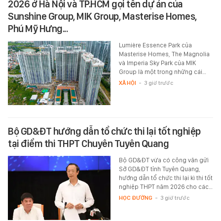
2026 ở Hà Nội và TP.HCM gọi tên dự án của
Sunshine Group, MIK Group, Masterise Homes,
Phú Mỹ Hưng...
Lumière Essence Park của
Masterise Homes, The Magnolia
và Imperia Sky Park của MIK
Group là một trong những cái…
XÃ HỘI
-
3 giờ trước
Bộ GD&ĐT hướng dẫn tổ chức thi lại tốt nghiệp
tại điểm thi THPT Chuyên Tuyên Quang
Bộ GD&ĐT vừa có công văn gửi
Sở GD&ĐT tỉnh Tuyên Quang,
hướng dẫn tổ chức thi lại kì thi tốt
nghiệp THPT năm 2026 cho các…
HỌC ĐƯỜNG
-
3 giờ trước