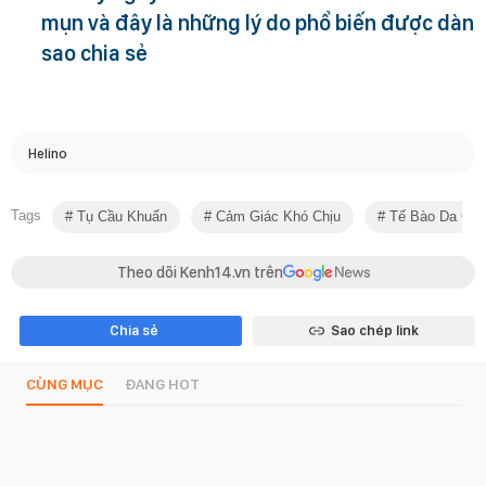
mụn và đây là những lý do phổ biến được dàn
sao chia sẻ
Helino
Tags
Tụ Cầu Khuẩn
Cảm Giác Khó Chịu
Tế Bào Da Chế
Theo dõi Kenh14.vn trên
Chia sẻ
Sao chép link
CÙNG MỤC
ĐANG HOT