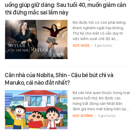
uống giúp giữ dáng: Sau tuổi 40, muốn giảm cân
thì đừng mắc sai lầm này
Khi được hỏi có còn phải kiêng
khem nghiêm ngặt hay không,
Thư Kỳ cho biết cô vẫn duy trì
việc kiểm soát chế độ ăn,…
SỨC KHỎE
-
3 giờ trước
Căn nhà của Nobita, Shin - Cậu bé bút chì và
Maruko, cái nào đắt nhất?
Ba căn nhà quen thuộc trong loạt
anime tuổi thơ, khi được các
trang bất động sản Nhật Bản
định giá theo mặt bằng hiện tại,…
HỌC ĐƯỜNG
-
3 giờ trước