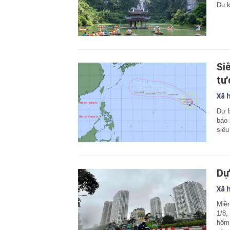
Du k
Si
tư
Xã 
Dự b
báo 
siêu
Dự
Xã 
Miền
1/8,
hôm 