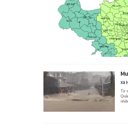
Mư
Xã 
Từ s
Quản
nhi