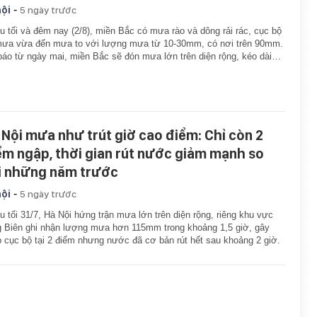
-
hội
5 ngày trước
u tối và đêm nay (2/8), miền Bắc có mưa rào và dông rải rác, cục bộ
mưa vừa đến mưa to với lượng mưa từ 10-30mm, có nơi trên 90mm.
áo từ ngày mai, miền Bắc sẽ đón mưa lớn trên diện rộng, kéo dài…
 Nội mưa như trút giờ cao điểm: Chỉ còn 2
ểm ngập, thời gian rút nước giảm mạnh so
i những năm trước
-
hội
5 ngày trước
u tối 31/7, Hà Nội hứng trận mưa lớn trên diện rộng, riêng khu vực
 Biên ghi nhận lượng mưa hơn 115mm trong khoảng 1,5 giờ, gây
 cục bộ tại 2 điểm nhưng nước đã cơ bản rút hết sau khoảng 2 giờ.