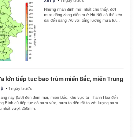
-
Xã hội
1 ngày trước
Những nhận định mới nhất cho thấy, đợt
mưa dông đang diễn ra ở Hà Nội có thể kéo
dài đến sáng 7/8 với tổng lượng mưa từ…
a lớn tiếp tục bao trùm miền Bắc, miền Trung
-
hội
1 ngày trước
áng nay (5/8) đến đêm mai, miền Bắc, khu vực từ Thanh Hoá đến
g Bình cũ tiếp tục có mưa vừa, mưa to đến rất to với lượng mưa
ều nhất vượt 250mm.