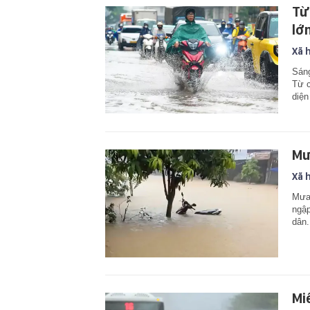
Từ
lớ
Xã 
Sáng
Từ c
diện
Mư
Xã 
Mưa 
ngập
dân.
Mi