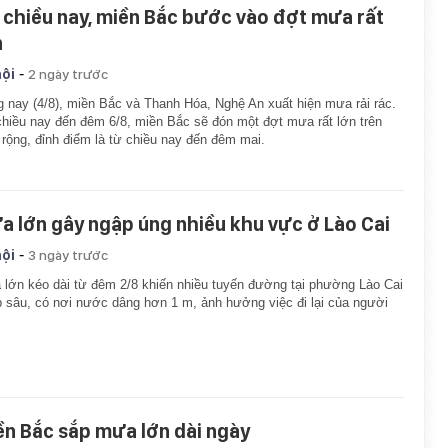
 chiều nay, miền Bắc bước vào đợt mưa rất
n
-
hội
2 ngày trước
 nay (4/8), miền Bắc và Thanh Hóa, Nghệ An xuất hiện mưa rải rác.
hiều nay đến đêm 6/8, miền Bắc sẽ đón một đợt mưa rất lớn trên
 rộng, đỉnh điểm là từ chiều nay đến đêm mai.
a lớn gây ngập úng nhiều khu vực ở Lào Cai
-
hội
3 ngày trước
lớn kéo dài từ đêm 2/8 khiến nhiều tuyến đường tại phường Lào Cai
 sâu, có nơi nước dâng hơn 1 m, ảnh hưởng việc đi lại của người
ền Bắc sắp mưa lớn dài ngày