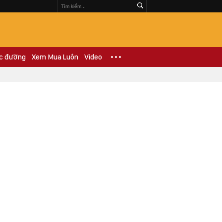
c đường
Xem Mua Luôn
Video