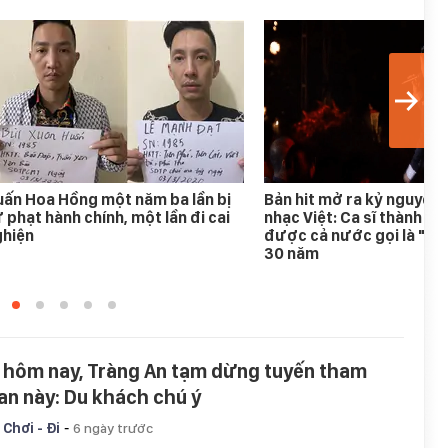
ấn Hoa Hồng một năm ba lần bị
Bản hit mở ra kỷ nguyên
 phạt hành chính, một lần đi cai
nhạc Việt: Ca sĩ thành h
ghiện
được cả nước gọi là "An
30 năm
 hôm nay, Tràng An tạm dừng tuyến tham
an này: Du khách chú ý
-
 Chơi - Đi
6 ngày trước