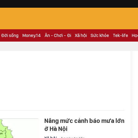
Đời sống
Money.14
Ăn - Chơi - Đi
Xã hội
Sức khỏe
Tek-life
Họ
Nâng mức cảnh báo mưa lớn
ở Hà Nội