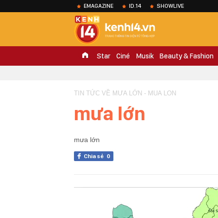
EMAGAZINE
ID.14
SHOWLIVE
Star
Ciné
Musik
Beauty & Fashion
TIN TỨC VỀ MƯA LỚN - MUA LON
mưa lớn
mưa lớn
Chia sẻ
0