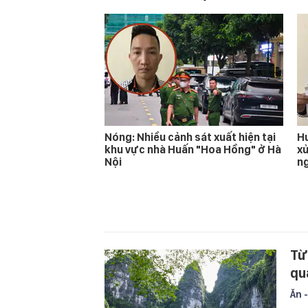
Nóng: Nhiều cảnh sát xuất hiện tại
Hu
khu vực nhà Huấn "Hoa Hồng" ở Hà
xử
Nội
n
Từ
qu
Ăn -