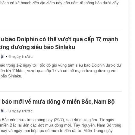
hách có kế hoạch đến địa điểm này cần nắm rõ thông báo dưới đây.
êu bão Dolphin có thể vượt qua cấp 17, mạnh
ơng đương siêu bão Sinlaku
-
hội
6 ngày trước
áo trong 1-2 ngày tới, tốc độ gió vùng tâm siêu bão Dolphin được dự
lên tới 115kts , vượt qua cấp 17 và có thể mạnh tương đương với
 bão Sinlaku.
 báo mới về mưa dông ở miền Bắc, Nam Bộ
-
hội
8 ngày trước
 Bắc còn mưa trong sáng nay (29/7), sau đó mưa giảm. Từ ngày
 miền Bắc lại đón các đợt mưa dông mới. Tây Nguyên, Nam Bộ trong
nay và ngày mai tiếp tục có mưa to đến rất to. Miền Trung ngày