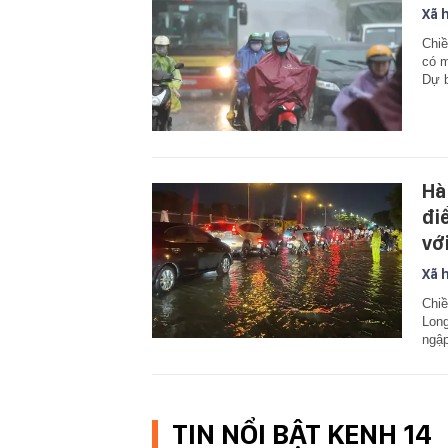
Xã 
Chiề
có 
Dự b
Hà
đi
vớ
Xã 
Chiề
Long
ngập
TIN NỔI BẬT KENH 14