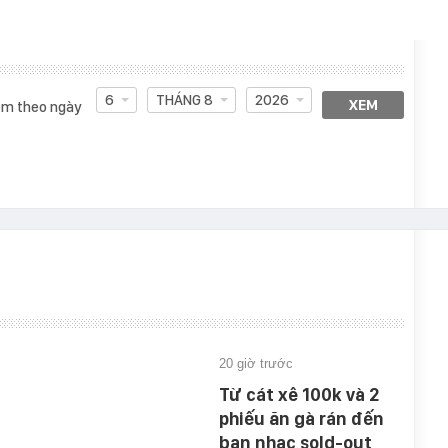
6
THÁNG 8
2026
XEM
m theo ngày
20 giờ trước
Từ cát xê 100k và 2
phiếu ăn gà rán đến
ban nhạc sold-out