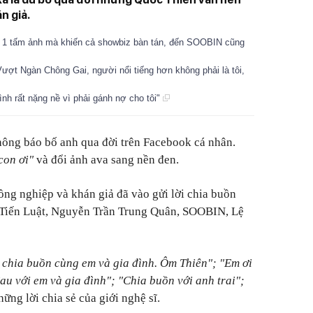
n giả.
g 1 tấm ảnh mà khiến cả showbiz bàn tán, đến SOOBIN cũng
Vượt Ngàn Chông Gai, người nổi tiếng hơn không phải là tôi,
ình rất nặng nề vì phải gánh nợ cho tôi"
hông báo bố anh qua đời trên Facebook cá nhân.
con ơi"
và đổi ảnh ava sang nền đen.
ồng nghiệp và khán giả đã vào gửi lời chia buồn
 Tiến Luật, Nguyễn Trần Trung Quân, SOOBIN, Lệ
c chia buồn cùng em và gia đình. Ôm Thiên"; "Em ơi
au với em và gia đình"; "Chia buồn với anh trai";
 những lời chia sẻ của giới nghệ sĩ.