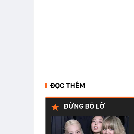
ĐỌC THÊM
ĐỪNG BỎ LỠ