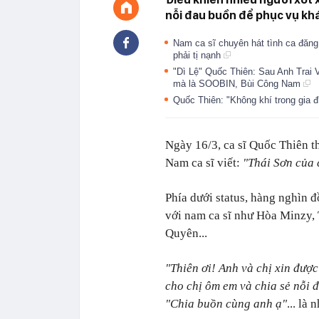
nỗi đau buồn để phục vụ khá
Nam ca sĩ chuyên hát tình ca đăn
phải tị nạnh
"Dì Lệ" Quốc Thiên: Sau Anh Trai 
mà là SOOBIN, Bùi Công Nam
Quốc Thiên: "Không khí trong gia đ
Ngày 16/3, ca sĩ Quốc Thiên t
Nam ca sĩ viết:
"Thái Sơn của 
Phía dưới status, hàng nghìn đ
với nam ca sĩ như Hòa Minzy,
Quyên...
"Thiên ơi! Anh và chị xin đượ
cho chị ôm em và chia sẻ nỗi đ
"Chia buồn cùng anh ạ"
... là