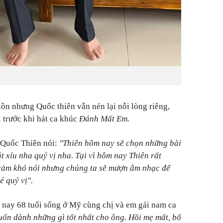
uồn nhưng Quốc thiên vẫn nén lại nỗi lòng riêng,
 trước khi hát ca khúc
Đánh Mất Em.
 Quốc Thiên nói:
"Thiên hôm nay sẽ chọn những bài
 xíu nha quý vị nha. Tại vì hôm nay Thiên rất
 cảm khó nói nhưng chúng ta sẽ mượn âm nhạc để
é quý vị".
 nay 68 tuổi sống ở Mỹ cùng chị và em gái nam ca
uốn dành những gì tốt nhất cho ông. Hồi mẹ mất, bố