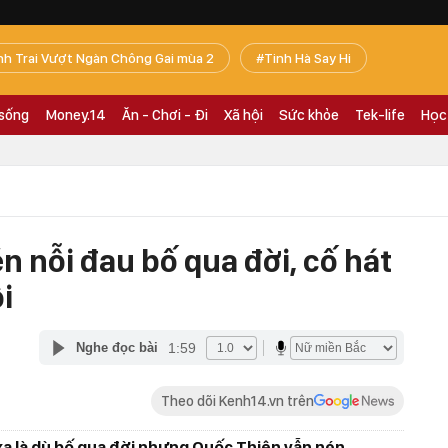
nh Trai Vượt Ngàn Chông Gai mùa 2
Tinh Hà Say Hi
 sống
Money.14
Ăn - Chơi - Đi
Xã hội
Sức khỏe
Tek-life
Học
én nỗi đau bố qua đời, cố hát
i
1:59
Nghe đọc bài
Theo dõi Kenh14.vn trên
xa là dù bố qua đời nhưng Quốc Thiên vẫn nén