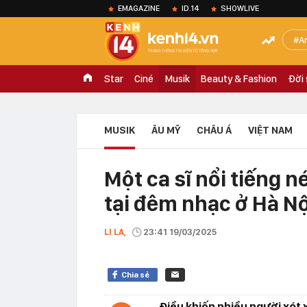
EMAGAZINE
ID.14
SHOWLIVE
A
Star
Ciné
Musik
Beauty & Fashion
Đời
MUSIK
ÂU MỸ
CHÂU Á
VIỆT NAM
Một ca sĩ nổi tiếng n
tại đêm nhạc ở Hà Nộ
LI LA,
23:41 19/03/2025
Chia sẻ
Điều khiến nhiều người xót 