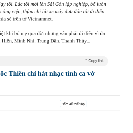
ạy tôi. Lúc tôi mới lên Sài Gòn lập nghiệp, bố luôn
 công việc, thậm chí lái xe máy đưa đón tôi đi diễn
hia sẻ trên tờ Vietnamnet.
ệt khi bố mẹ qua đời nhưng vẫn phải đi diễn vì đã
ếu Hiền, Minh Nhí, Trung Dân, Thanh Thủy...
Copy link
c Thiên chỉ hát nhạc tình ca vớ
Bấm để thiết lập