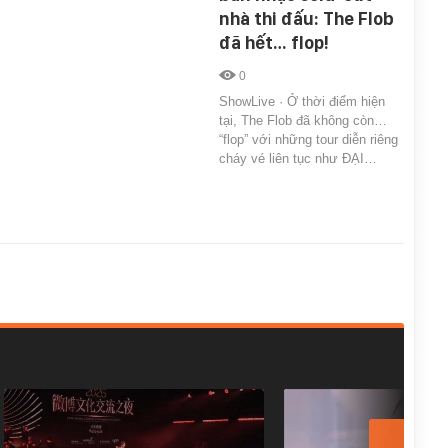
nhà thi đấu: The Flob
đã hết… flop!
0
ShowLive · Ở thời điểm hiện
tại, The Flob đã không còn…
“flop” với những tour diễn riêng
cháy vé liên tục như ĐẠI…