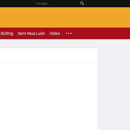
 đường
Xem Mua Luôn
Video