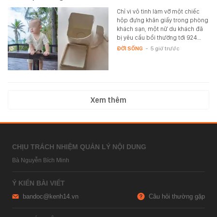
Chỉ vì vô tình làm vỡ một chiếc
hộp đựng khăn giấy trong phòng
khách sạn, một nữ du khách đã
bị yêu cầu bồi thường tới 924…
ĐỜI SỐNG
-
5 giờ trước
Xem thêm
CHỊU TRÁCH NHIỆM QUẢN LÝ NỘI DUNG
Bà Nguyễn Bích Minh
Ý KIẾN BÀI VIẾT
bandoc@kenh14.vn
Câu hỏi thường gặp