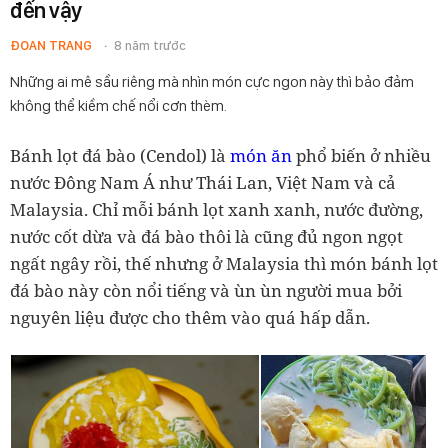
đến vậy
ĐOAN TRANG
8 năm trước
Những ai mê sầu riêng mà nhìn món cực ngon này thì bảo đảm
không thể kiềm chế nổi cơn thèm.
Bánh lọt đá bào (Cendol) là
món ăn
phổ biến ở nhiều
nước Đông Nam Á như Thái Lan, Việt Nam và cả
Malaysia. Chỉ mỗi bánh lọt xanh xanh, nước đường,
nước cốt dừa và đá bào thôi là cũng đủ ngon ngọt
ngất ngây rồi, thế nhưng ở Malaysia thì món bánh lọt
đá bào này còn nổi tiếng và ùn ùn người mua bởi
nguyên liệu được cho thêm vào quá hấp dẫn.