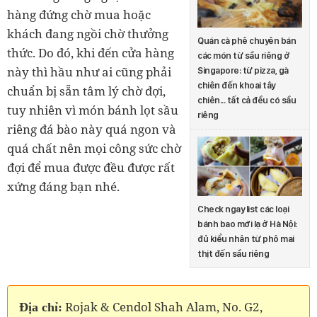
hàng đứng chờ mua hoặc
khách đang ngồi chờ thưởng
Quán cà phê chuyên bán
thức. Do đó, khi đến cửa hàng
các món từ sầu riêng ở
này thì hầu như ai cũng phải
Singapore: từ pizza, gà
chiên đến khoai tây
chuẩn bị sẵn tâm lý chờ đợi,
chiên... tất cả đều có sầu
tuy nhiên vì món bánh lọt sầu
riêng
riêng đá bào này quá ngon và
quá chất nên mọi công sức chờ
đợi để mua được đều được rất
xứng đáng bạn nhé.
Check ngay list các loại
bánh bao mới lạ ở Hà Nội:
đủ kiểu nhân từ phô mai
thịt đến sầu riêng
Rojak & Cendol Shah Alam, No. G2,
Địa chỉ: