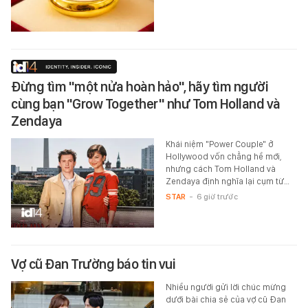
Đừng tìm "một nửa hoàn hảo", hãy tìm người
cùng bạn "Grow Together" như Tom Holland và
Zendaya
Khái niệm "Power Couple" ở
Hollywood vốn chẳng hề mới,
nhưng cách Tom Holland và
Zendaya định nghĩa lại cụm từ…
STAR
-
6 giờ trước
Vợ cũ Đan Trường báo tin vui
Nhiều người gửi lời chúc mừng
dưới bài chia sẻ của vợ cũ Đan