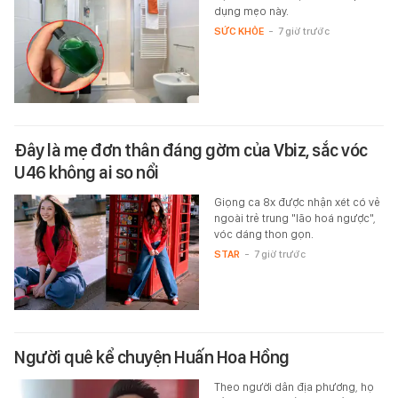
dụng mẹo này.
SỨC KHỎE
-
7 giờ trước
Đây là mẹ đơn thân đáng gờm của Vbiz, sắc vóc
U46 không ai so nổi
Giọng ca 8x được nhận xét có vẻ
ngoài trẻ trung "lão hoá ngược",
vóc dáng thon gọn.
STAR
-
7 giờ trước
Người quê kể chuyện Huấn Hoa Hồng
Theo người dân địa phương, họ