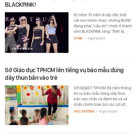
BLACKPINK!
Kỷ niệm 10 năm là dịp đặc biệt
với mọi nhóm nhạc, nhưng BLINK
đang phải "cầu xin" chính 4 thành
viên BLACKPINK rằng: "Biết là…
STAR
-
7 giờ trước
Sở Giáo dục TPHCM lên tiếng vụ bảo mẫu dùng
dây thun bắn vào trẻ
Sở GD&ĐT TPHCM đã nắm thông
tin vụ bảo mẫu dùng dây thun
bắn vào chân và đánh trẻ và sẽ
chấn chỉnh toàn bộ các cơ sở…
HỌC ĐƯỜNG
-
6 giờ trước