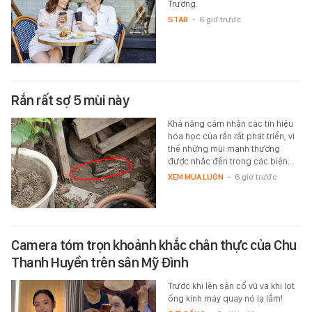
Trường.
STAR
-
6 giờ trước
Rắn rất sợ 5 mùi này
Khả năng cảm nhận các tín hiệu
hóa học của rắn rất phát triển, vì
thế những mùi mạnh thường
được nhắc đến trong các biện…
XEM MUA LUÔN
-
6 giờ trước
Camera tóm trọn khoảnh khắc chân thực của Chu
Thanh Huyền trên sân Mỹ Đình
Trước khi lên sân cổ vũ và khi lọt
ống kính máy quay nó lạ lắm!