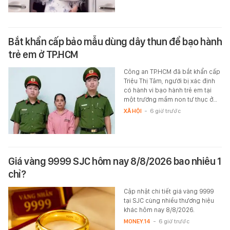
Bắt khẩn cấp bảo mẫu dùng dây thun để bạo hành
trẻ em ở TP.HCM
Công an TP.HCM đã bắt khẩn cấp
Triệu Thị Tâm, người bị xác định
có hành vi bạo hành trẻ em tại
một trường mầm non tư thục ở…
XÃ HỘI
-
6 giờ trước
Giá vàng 9999 SJC hôm nay 8/8/2026 bao nhiêu 1
chỉ?
Cập nhật chi tiết giá vàng 9999
tại SJC cùng nhiều thương hiệu
khác hôm nay 8/8/2026.
MONEY.14
-
6 giờ trước