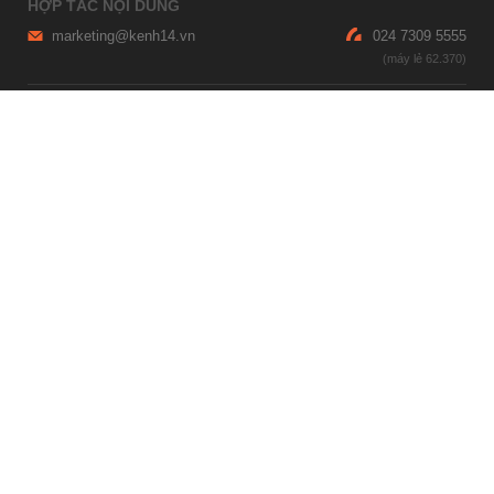
HỢP TÁC NỘI DUNG
marketing@kenh14.vn
024 7309 5555
HỖ TRỢ QUẢNG CÁO
giaitrixahoi@admicro.vn
02473007108
TRỤ SỞ HÀ NỘI
Tầng 21, Tòa nhà Center Building, Hapulico Complex, Số 01, phố
Nguyễn Huy Tưởng, phường Thanh Xuân, thành phố Hà Nội
TRỤ SỞ TP.HỒ CHÍ MINH
Tầng 4, Tòa nhà 123, số 127 Võ Văn Tần, Phường Xuân Hòa, TPHCM
Giấy phép thiết lập trang thông tin điện tử tổng hợp trên mạng số
2215/GP-TTĐT do Sở Thông tin và Truyền thông Hà Nội cấp ngày 10
tháng 4 năm 2019
© Copyright 2007 - 2026 – Công ty Cổ phần VCCorp