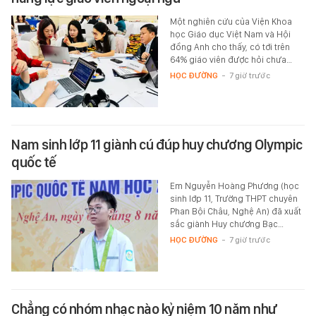
Một nghiên cứu của Viện Khoa
học Giáo dục Việt Nam và Hội
đồng Anh cho thấy, có tới trên
64% giáo viên được hỏi chưa…
HỌC ĐƯỜNG
-
7 giờ trước
Nam sinh lớp 11 giành cú đúp huy chương Olympic
quốc tế
Em Nguyễn Hoàng Phương (học
sinh lớp 11, Trường THPT chuyên
Phan Bội Châu, Nghệ An) đã xuất
sắc giành Huy chương Bạc…
HỌC ĐƯỜNG
-
7 giờ trước
Chẳng có nhóm nhạc nào kỷ niệm 10 năm như