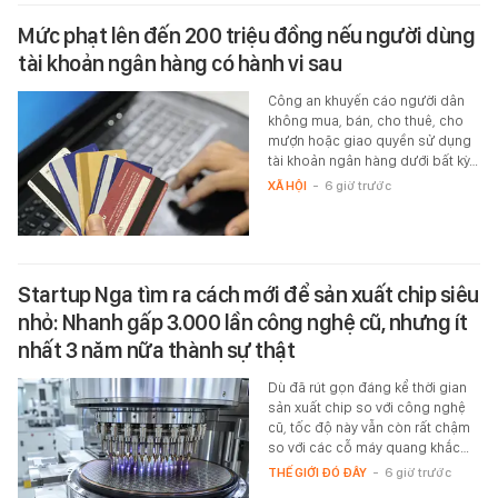
Mức phạt lên đến 200 triệu đồng nếu người dùng
tài khoản ngân hàng có hành vi sau
Công an khuyến cáo người dân
không mua, bán, cho thuê, cho
mượn hoặc giao quyền sử dụng
tài khoản ngân hàng dưới bất kỳ…
XÃ HỘI
-
6 giờ trước
Startup Nga tìm ra cách mới để sản xuất chip siêu
nhỏ: Nhanh gấp 3.000 lần công nghệ cũ, nhưng ít
nhất 3 năm nữa thành sự thật
Dù đã rút gọn đáng kể thời gian
sản xuất chip so với công nghệ
cũ, tốc độ này vẫn còn rất chậm
so với các cỗ máy quang khắc…
THẾ GIỚI ĐÓ ĐÂY
-
6 giờ trước