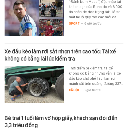
"Đánh bom Messi", đột nhập tại
khách sạn của Ronaldo và 6.000
tin nhắn đe dọa trọng tài: Hồ sơ
mật hé lộ quy mô các mối đe…
SPORT
-
6 giờ trước
Xe đầu kéo làm rơi sắt nhọn trên cao tốc: Tài xế
không có bằng lái lúc kiểm tra
Thời điểm bị kiểm tra, tài xế
không có bằng nhưng vẫn lái xe
đầu kéo chở phế liệu, làm rơi
mảnh sắt trên quãng đường 337…
XÃ HỘI
-
6 giờ trước
Bé trai 1 tuổi làm vỡ hộp giấy, khách sạn đòi đền
3,3 triệu đồng