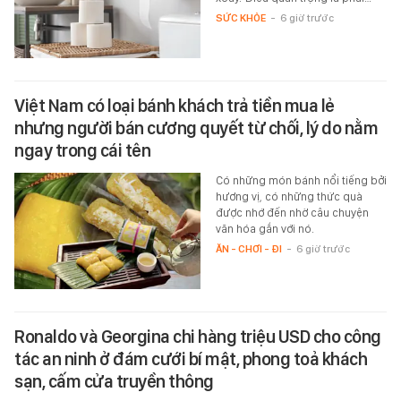
SỨC KHỎE
-
6 giờ trước
Việt Nam có loại bánh khách trả tiền mua lẻ
nhưng người bán cương quyết từ chối, lý do nằm
ngay trong cái tên
Có những món bánh nổi tiếng bởi
hương vị, có những thức quà
được nhớ đến nhờ câu chuyện
văn hóa gắn với nó.
ĂN - CHƠI - ĐI
-
6 giờ trước
Ronaldo và Georgina chi hàng triệu USD cho công
tác an ninh ở đám cưới bí mật, phong toả khách
sạn, cấm cửa truyền thông