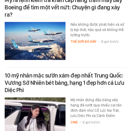
Mỹ ra lệnh kiểm tra khẩn cấp hàng trăm máy bay
Boeing để tìm một vết nứt: Chuyện gì đang xảy
ra?
Nếu không được phát hiện và xử
lý kịp thời, hậu quả sẽ không thể
lường trước.
THẾ GIỚI ĐÓ ĐÂY
-
6 giờ trước
10 mỹ nhân mặc sườn xám đẹp nhất Trung Quốc:
Vương Sở Nhiên bét bảng, hạng 1 đẹp hơn cả Lưu
Diệc Phi
Mỹ nhân đứng đầu bảng xếp
hạng đã vượt qua nhiều cái tên
đình đám như Cổ Lực Na Trát,
Lưu Diệc Phi và Cảnh Điềm.
CINE
-
6 giờ trước