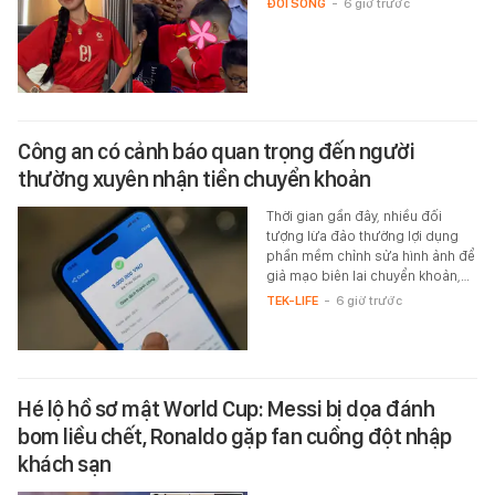
ĐỜI SỐNG
-
6 giờ trước
Công an có cảnh báo quan trọng đến người
thường xuyên nhận tiền chuyển khoản
Thời gian gần đây, nhiều đối
tượng lừa đảo thường lợi dụng
phần mềm chỉnh sửa hình ảnh để
giả mạo biên lai chuyển khoản,…
TEK-LIFE
-
6 giờ trước
Hé lộ hồ sơ mật World Cup: Messi bị dọa đánh
bom liều chết, Ronaldo gặp fan cuồng đột nhập
khách sạn