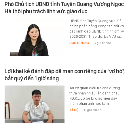
Phó Chủ tịch UBND tỉnh Tuyên Quang Vương Ngọc
Hà thôi phụ trách lĩnh vực giáo dục
UBND tỉnh Tuyên Quang vừa điều
chỉnh phân công công tác đối với
các lãnh đạo UBND tỉnh nhiệm kỳ
2026-2031. Theo đó, bà Vương…
HỌC ĐƯỜNG
-
6 giờ trước
Lời khai kẻ đánh đập dã man con riêng của 'vợ hờ',
bắt quỳ đến 1 giờ sáng
Tại cơ quan điều tra cha dượng
thừa nhận nhiều lần đánh cháu
P.G.K.L do bé bị giáo viên dạy
thêm phản ánh học kém.
XÃ HỘI
-
6 giờ trước