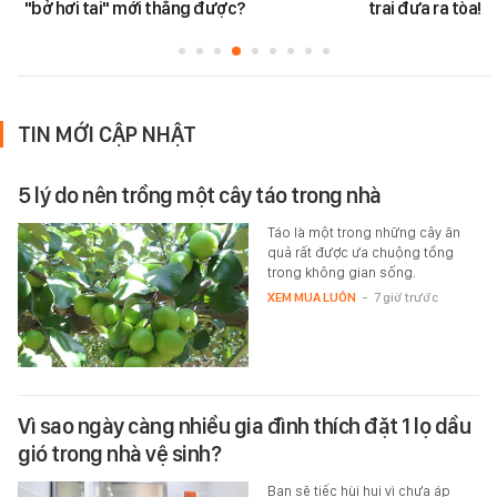
"bở hơi tai" mới thắng được?
trai đưa ra tòa!
TIN MỚI CẬP NHẬT
5 lý do nên trồng một cây táo trong nhà
Táo là một trong những cây ăn
quả rất được ưa chuộng tồng
trong không gian sống.
XEM MUA LUÔN
-
7 giờ trước
Vì sao ngày càng nhiều gia đình thích đặt 1 lọ dầu
gió trong nhà vệ sinh?
Bạn sẽ tiếc hùi hụi vì chưa áp