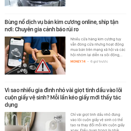
Bùng nổ dịch vụ bán kim cương online, ship tận
nơi: Chuyên gia cảnh báo rủi ro
Nhiều cửa hàng kim cương tuy
vẫn đóng cửa nhưng hoạt động
mua bán trên mạng xã hội và các
hội nhóm lại diễn ra sôi động,…
MONEY.14
-
6 giờ trước
Vì sao nhiều gia đình nhỏ vài giọt tinh dầu vào lõi
cuộn giấy vệ sinh? Mỗi lần kéo giấy mới thấy tác
dụng
Chỉ vài giọt tinh dầu nhỏ đúng
vào lõi cuộn giấy vệ sinh có thể
tạo ra thay đổi mỗi khi cuộn giấy
xoay. Điều quan trọng là phải…