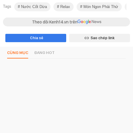
Tags
Nước Cốt Dừa
Relax
Món Ngon Phải Thử
Ẩ
Theo dõi Kenh14.vn trên
Chia sẻ
Sao chép link
CÙNG MỤC
ĐANG HOT