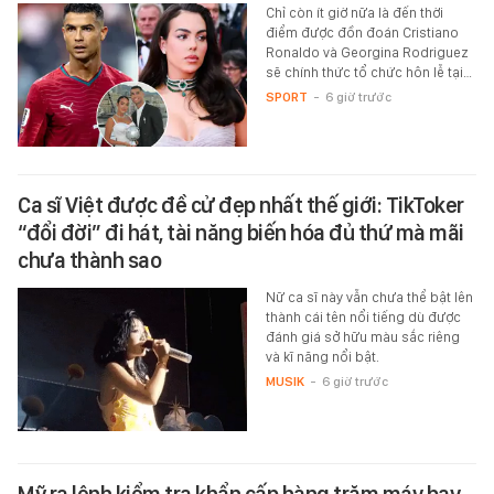
Chỉ còn ít giờ nữa là đến thời
điểm được đồn đoán Cristiano
Ronaldo và Georgina Rodriguez
sẽ chính thức tổ chức hôn lễ tại…
SPORT
-
6 giờ trước
Ca sĩ Việt được đề cử đẹp nhất thế giới: TikToker
“đổi đời” đi hát, tài năng biến hóa đủ thứ mà mãi
chưa thành sao
Nữ ca sĩ này vẫn chưa thể bật lên
thành cái tên nổi tiếng dù được
đánh giá sở hữu màu sắc riêng
và kĩ năng nổi bật.
MUSIK
-
6 giờ trước