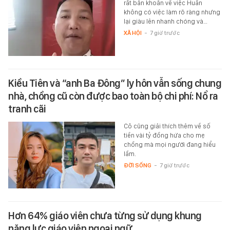
rất băn khoăn về việc Huấn
không có việc làm rõ ràng nhưng
lại giàu lên nhanh chóng và…
XÃ HỘI
-
7 giờ trước
Kiều Tiên và “anh Ba Đông” ly hôn vẫn sống chung
nhà, chồng cũ còn được bao toàn bộ chi phí: Nổ ra
tranh cãi
Cô cũng giải thích thêm về số
tiền vài tỷ đồng hứa cho mẹ
chồng mà mọi người đang hiểu
lầm.
ĐỜI SỐNG
-
7 giờ trước
Hơn 64% giáo viên chưa từng sử dụng khung
năng lực giáo viên ngoại ngữ