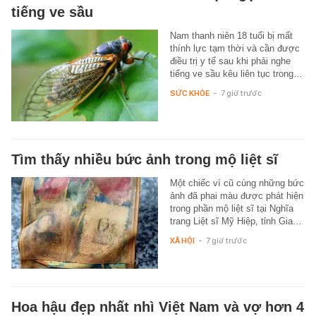
tiếng ve sầu
Nam thanh niên 18 tuổi bị mất
thính lực tạm thời và cần được
điều trị y tế sau khi phải nghe
tiếng ve sầu kêu liên tục trong…
SỨC KHỎE
-
7 giờ trước
Tìm thấy nhiều bức ảnh trong mộ liệt sĩ
Một chiếc ví cũ cùng những bức
ảnh đã phai màu được phát hiện
trong phần mộ liệt sĩ tại Nghĩa
trang Liệt sĩ Mỹ Hiệp, tỉnh Gia…
XÃ HỘI
-
7 giờ trước
Hoa hậu đẹp nhất nhì Việt Nam và vợ hơn 4