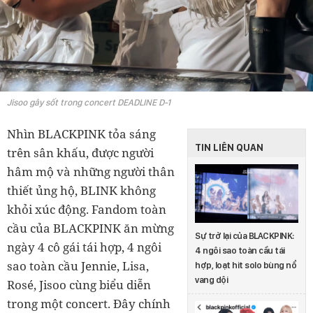
Jisoo gây sốt trong concert DEADLINE D-1
Nhìn BLACKPINK tỏa sáng
TIN LIÊN QUAN
trên sân khấu, được người
hâm mộ và những người thân
thiết ủng hộ, BLINK không
khỏi xúc động. Fandom toàn
cầu của BLACKPINK ăn mừng
Sự trở lại của BLACKPINK:
ngày 4 cô gái tái hợp, 4 ngôi
4 ngôi sao toàn cầu tái
sao toàn cầu Jennie, Lisa,
hợp, loạt hit solo bùng nổ
vang dội
Rosé, Jisoo cùng biểu diễn
trong một concert. Đây chính