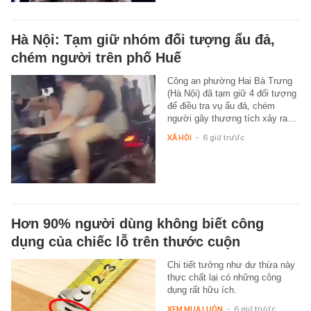
Hà Nội: Tạm giữ nhóm đối tượng ẩu đả,
chém người trên phố Huế
Công an phường Hai Bà Trưng
(Hà Nội) đã tạm giữ 4 đối tượng
để điều tra vụ ẩu đả, chém
người gây thương tích xảy ra…
XÃ HỘI
-
6 giờ trước
Hơn 90% người dùng không biết công
dụng của chiếc lỗ trên thước cuộn
Chi tiết tưởng như dư thừa này
thực chất lại có những công
dụng rất hữu ích.
XEM MUA LUÔN
-
6 giờ trước