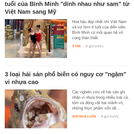
tuổi của Bình Minh "dính nhau như sam" từ
Việt Nam sang Mỹ
Hoa hậu đẹp nhất nhì Việt Nam
và vợ hơn 4 tuổi của diễn viên
Bình Minh có mối quan hệ vô
cùng thân thiết.
STAR
-
6 giờ trước
3 loại hải sản phổ biến có nguy cơ "ngậm"
vi nhựa cao
Các nghiên cứu về hải sản ghi
nhận vi nhựa trong nhiều loài cá,
tôm và động vật hai mảnh vỏ,
những thực phẩm vốn rất…
XEM MUA LUÔN
-
6 giờ trước