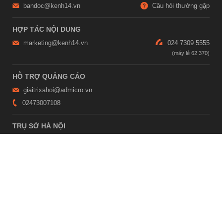
bandoc@kenh14.vn
Câu hỏi thường gặp
HỢP TÁC NỘI DUNG
marketing@kenh14.vn
024 7309 5555
HỖ TRỢ QUẢNG CÁO
giaitrixahoi@admicro.vn
02473007108
TRỤ SỞ HÀ NỘI
Tầng 21, Tòa nhà Center Building, Hapulico Complex, Số 01, phố
Nguyễn Huy Tưởng, phường Thanh Xuân, thành phố Hà Nội
TRỤ SỞ TP.HỒ CHÍ MINH
Tầng 4, Tòa nhà 123, số 127 Võ Văn Tần, Phường Xuân Hòa, TPHCM
Giấy phép thiết lập trang thông tin điện tử tổng hợp trên mạng số
2215/GP-TTĐT do Sở Thông tin và Truyền thông Hà Nội cấp ngày 10