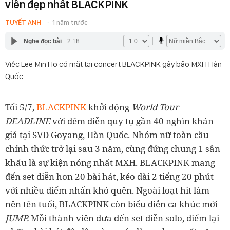
viên đẹp nhất BLACKPINK
TUYẾT ANH
1 năm trước
Nghe đọc bài
2:18
Việc Lee Min Ho có mặt tại concert BLACKPINK gây bão MXH Hàn
Quốc.
Tối 5/7,
BLACKPINK
khởi động
World Tour
DEADLINE
với đêm diễn quy tụ gần 40 nghìn khán
giả tại SVĐ Goyang, Hàn Quốc. Nhóm nữ toàn cầu
chính thức trở lại sau 3 năm, cùng đứng chung 1 sân
khấu là sự kiện nóng nhất MXH. BLACKPINK mang
đến set diễn hơn 20 bài hát, kéo dài 2 tiếng 20 phút
với nhiều điểm nhấn khó quên. Ngoài loạt hit làm
nên tên tuổi, BLACKPINK còn biểu diễn ca khúc mới
JUMP.
Mỗi thành viên đưa đến set diễn solo, điểm lại