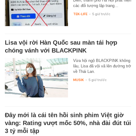
Diên, thành phố Hà Nội phát hiện
các đối tượng lập trang…
TEK-LIFE
-
5 giờ trước
Lisa vội rời Hàn Quốc sau màn tái hợp
chóng vánh với BLACKPINK
Vừa hội ngộ BLACKPINK không
lâu, Lisa đã vội vã lên đường trở
về Thái Lan.
MUSIK
-
5 giờ trước
Đây mới là cái tên hồi sinh phim Việt giờ
vàng: Rating vượt mốc 50%, nhà đài đút túi
3 tỷ mỗi tập