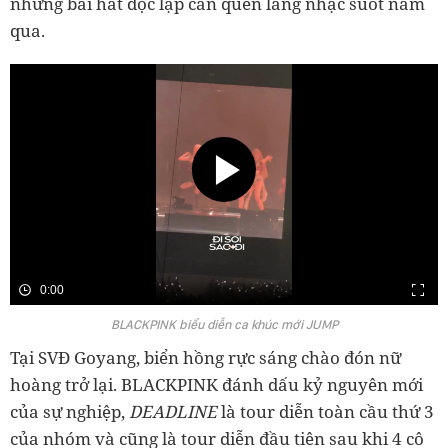
những bài hát độc lập càn quén làng nhạc suốt năm
qua.
0:00
BLACKPINK biểu diễn ca khúc mới JUMP
Tại SVĐ Goyang, biển hồng rực sáng chào đón nữ
hoàng trở lại. BLACKPINK đánh dấu kỷ nguyên mới
của sự nghiệp,
DEADLINE
là tour diễn toàn cầu thứ 3
của nhóm và cũng là tour diễn đầu tiên sau khi 4 cô