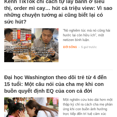
Kênh TikTok chỉ cách tự lấy bánh ở siêu
thị, order mì cay… hút cả triệu view: Vì sao
những chuyện tưởng ai cũng biết lại có
sức hút?
“Nó nghiêm túc mà nó cũng hài
hước lại còn hữu ích”, một
netizen bình luận.
ĐỜI SỐNG
-
5 giờ trước
Đại học Washington theo dõi trẻ từ 4 đến
15 tuổi: Một câu nói của cha mẹ khi con
buồn quyết định EQ của con cả đời
Một nghiên cứu kéo dài hơn một
thập kỷ chỉ ra cách cha mẹ phản
ứng khi con buồn ảnh hưởng
trực tiếp đến trí tuệ cảm xúc