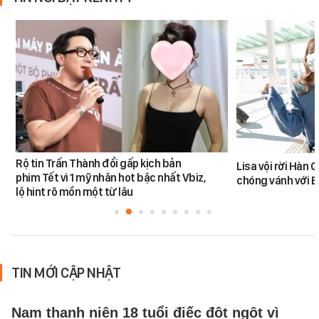
Rộ tin Trấn Thành đổi gấp kịch bản
Lisa vội rời Hàn 
phim Tết vì 1 mỹ nhân hot bậc nhất Vbiz,
chóng vánh với 
lộ hint rõ mồn một từ lâu
TIN MỚI CẬP NHẬT
Nam thanh niên 18 tuổi điếc đột ngột vì