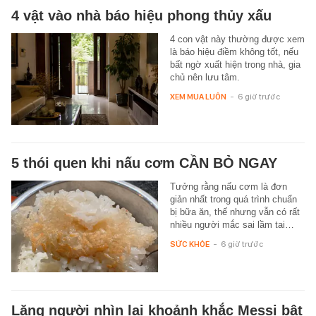
4 vật vào nhà báo hiệu phong thủy xấu
4 con vật này thường được xem
là báo hiệu điềm không tốt, nếu
bất ngờ xuất hiện trong nhà, gia
chủ nên lưu tâm.
XEM MUA LUÔN
-
6 giờ trước
5 thói quen khi nấu cơm CẦN BỎ NGAY
Tưởng rằng nấu cơm là đơn
giản nhất trong quá trình chuẩn
bị bữa ăn, thế nhưng vẫn có rất
nhiều người mắc sai lầm tai…
SỨC KHỎE
-
6 giờ trước
Lặng người nhìn lại khoảnh khắc Messi bật