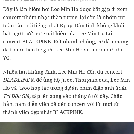
Lee Min Ho đến dự concert DEADLINE là để ủng hộ Jisoo
Đây là lần hiếm hoi Lee Min Ho được bắt gặp đi xem
concert nhóm nhạc thần tượng, lại còn là nhóm nữ
toàn cầu nổi tiếng nhất Kpop. Dân tình không khỏi
bất ngờ trước sự xuất hiện của Lee Min Ho tại
concert BLACKPINK. Rất nhanh chóng, cư dân mạng
đã tìm ra liên hệ giữa Lee Min Ho và nhóm nữ nhà
YG.
Nhiều fan khẳng định, Lee Min Ho đến dự concert
DEADLINE
là để ủng hộ Jisoo. Thời gian qua, Lee Min
Ho và Jisoo hợp tác trong dự án phim điện ảnh
Toàn
Trí Độc Giả,
sắp lên sóng vào tháng 8 tới đây. Chắc
hẳn, nam diễn viên đã đến concert với lời mời từ
thành viên đẹp nhất BLACKPINK.