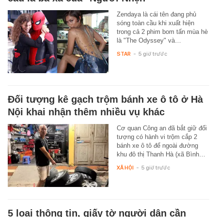
Zendaya là cái tên đang phủ
sóng toàn cầu khi xuất hiện
trong cả 2 phim bom tấn mùa hè
là "The Odyssey" và…
STAR
-
5 giờ trước
Đối tượng kê gạch trộm bánh xe ô tô ở Hà
Nội khai nhận thêm nhiều vụ khác
Cơ quan Công an đã bắt giữ đối
tượng có hành vi trộm cắp 2
bánh xe ô tô để ngoài đường
khu đô thị Thanh Hà (xã Bình…
XÃ HỘI
-
5 giờ trước
5 loại thông tin, giấy tờ người dân cần