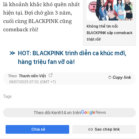
là khoảnh khắc khó quên nhất
hiện tại. Đợi chờ gần 3 năm,
cuối cùng BLACKPINK cũng
Không thể tin nổi:
comeback rồi!
BLACKPINK sắp comeback
thật rồi!
HOT: BLACKPINK trình diễn ca khúc mới,
hàng triệu fan vỡ oà!
Theo
Thanh niên Việt
Copy link
06/07/2025 07:01 (GMT +7)
Tags
Theo dõi Kenh14.vn trên
Chia sẻ
Sao chép link