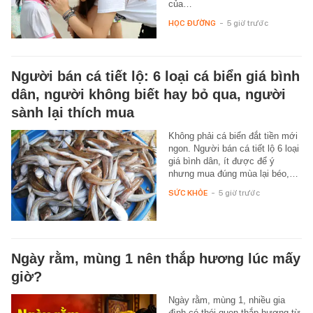
của…
HỌC ĐƯỜNG
-
5 giờ trước
Người bán cá tiết lộ: 6 loại cá biển giá bình
dân, người không biết hay bỏ qua, người
sành lại thích mua
Không phải cá biển đắt tiền mới
ngon. Người bán cá tiết lộ 6 loại
giá bình dân, ít được để ý
nhưng mua đúng mùa lại béo,…
SỨC KHỎE
-
5 giờ trước
Ngày rằm, mùng 1 nên thắp hương lúc mấy
giờ?
Ngày rằm, mùng 1, nhiều gia
đình có thói quen thắp hương từ