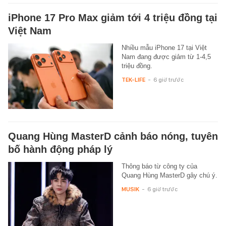
iPhone 17 Pro Max giảm tới 4 triệu đồng tại
Việt Nam
Nhiều mẫu iPhone 17 tại Việt
Nam đang được giảm từ 1-4,5
triệu đồng.
TEK-LIFE
-
6 giờ trước
Quang Hùng MasterD cảnh báo nóng, tuyên
bố hành động pháp lý
Thông báo từ công ty của
Quang Hùng MasterD gây chú ý.
MUSIK
-
6 giờ trước