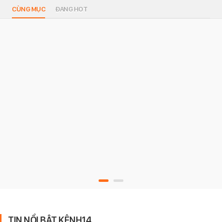
CÙNG MỤC
ĐANG HOT
TIN NỔI BẬT KÊNH14