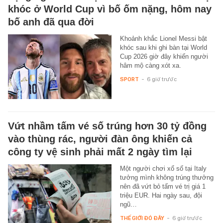
khóc ở World Cup vì bố ốm nặng, hôm nay
bố anh đã qua đời
Khoảnh khắc Lionel Messi bật
khóc sau khi ghi bàn tại World
Cup 2026 giờ đây khiến người
hâm mộ càng xót xa.
SPORT
-
6 giờ trước
Vứt nhầm tấm vé số trúng hơn 30 tỷ đồng
vào thùng rác, người đàn ông khiến cả
công ty vệ sinh phải mất 2 ngày tìm lại
Một người chơi xổ số tại Italy
tưởng mình không trúng thưởng
nên đã vứt bỏ tấm vé trị giá 1
triệu EUR. Hai ngày sau, đội
ngũ…
THẾ GIỚI ĐÓ ĐÂY
-
6 giờ trước