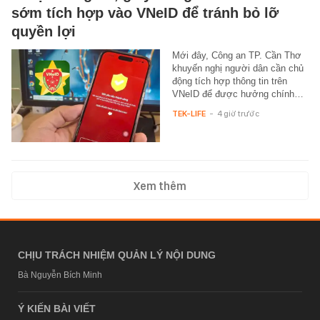
sớm tích hợp vào VNeID để tránh bỏ lỡ
quyền lợi
Mới đây, Công an TP. Cần Thơ
khuyến nghị người dân cần chủ
động tích hợp thông tin trên
VNeID để được hưởng chính…
TEK-LIFE
-
4 giờ trước
Xem thêm
CHỊU TRÁCH NHIỆM QUẢN LÝ NỘI DUNG
Bà Nguyễn Bích Minh
Ý KIẾN BÀI VIẾT