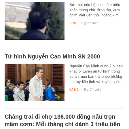
Sức hút của bộ phim làm triệu
khán mong chờ từng tập, đưa
phim Việt đến thời hoàng kim.
CINE
-
5 giờ trước
Tử hình Nguyễn Cao Minh SN 2000
Nguyễn Cao Minh cùng 2 bị can
khác bị tuyên án tử hình trong
vụ án mua bán trái phép 56,5kg
ma túy liên tỉnh và xuyên quốc…
XÃ HỘI
-
5 giờ trước
Chàng trai đi chợ 136.000 đồng nấu trọn
mâm cơm: Mỗi tháng chỉ dành 3 triệu tiền