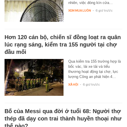
nhiên, việc đóng kín cửa…
XEM MUA LUÔN
-
6 giờ trước
Hơn 120 cán bộ, chiến sĩ đồng loạt ra quân
lúc rạng sáng, kiểm tra 155 người tại chợ
đầu mối
Qua kiểm tra 155 trường hợp là
bốc vác, lái xe tải và tiểu
thương hoạt động tại chợ, lực
lượng Công an phát hiện 4…
XÃ HỘI
-
6 giờ trước
Bố của Messi qua đời ở tuổi 68: Người thợ
thép đã dạy con trai thành huyền thoại như
thế nào?