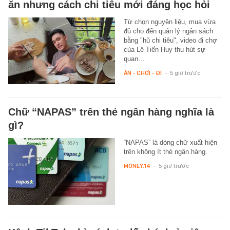
ăn nhưng cách chi tiêu mới đáng học hỏi
Từ chọn nguyên liệu, mua vừa
đủ cho đến quản lý ngân sách
bằng "hũ chi tiêu", video đi chợ
của Lê Tiến Huy thu hút sự
quan…
ĂN - CHƠI - ĐI
-
5 giờ trước
Chữ “NAPAS” trên thẻ ngân hàng nghĩa là
gì?
“NAPAS” là dòng chữ xuất hiện
trên không ít thẻ ngân hàng.
MONEY.14
-
5 giờ trước