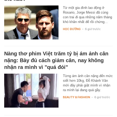
Từ một gia đình lao động ở
Rosario, Jorge Messi đã cùng
con trai đi qua những năm tháng
khó khăn nhất để rồi chứng…
HỌC ĐƯỜNG
-
6 giờ trước
Nàng thơ phim Việt trăm tỷ bị ám ảnh cân
nặng: Bày đủ cách giảm cân, nay không
nhận ra mình vì "quá đói"
Từng ám ảnh cân nặng đến mức
siết hơn 10kg, Đỗ Khánh Vân
mới đây phải giật mình vì nhận
ra mình lại đang quá gầy.
BEAUTY & FASHION
-
6 giờ trước