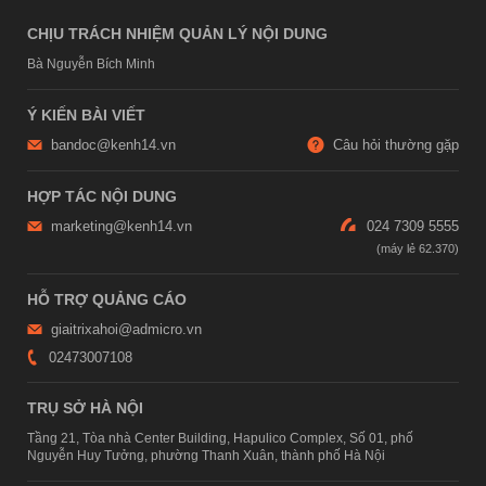
CHỊU TRÁCH NHIỆM QUẢN LÝ NỘI DUNG
Bà Nguyễn Bích Minh
Ý KIẾN BÀI VIẾT
bandoc@kenh14.vn
Câu hỏi thường gặp
HỢP TÁC NỘI DUNG
marketing@kenh14.vn
024 7309 5555
HỖ TRỢ QUẢNG CÁO
giaitrixahoi@admicro.vn
02473007108
TRỤ SỞ HÀ NỘI
Tầng 21, Tòa nhà Center Building, Hapulico Complex, Số 01, phố
Nguyễn Huy Tưởng, phường Thanh Xuân, thành phố Hà Nội