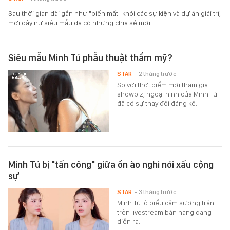
Sau thời gian dài gần như "biến mất" khỏi các sự kiện và dự án giải trí,
mới đây nữ siêu mẫu đã có những chia sẻ mới.
Siêu mẫu Minh Tú phẫu thuật thẩm mỹ?
STAR
- 2 tháng trước
So với thời điểm mới tham gia
showbiz, ngoại hình của Minh Tú
đã có sự thay đổi đáng kể.
Minh Tú bị "tấn công" giữa ồn ào nghi nói xấu cộng
sự
STAR
- 3 tháng trước
Minh Tú lộ biểu cảm sượng trân
trên livestream bán hàng đang
diễn ra.