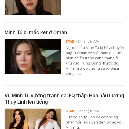
Minh Tú bị mắc kẹt ở Oman
STAR
- 5 tháng trước
Người mẫu Minh Tú bị hủy chuyến
bay từ Oman về Việt Nam do tình
hình chiến tranh căng thẳng ở
khu vực Trung Đông. Trước đó,
Minh Tú theo chồng sang Oman
công tác.
Vụ Minh Tú vướng tranh cãi EQ thấp: Hoa hậu Lương
Thuỳ Linh lên tiếng
STAR
- 5 tháng trước
Lương Thuỳ Linh đã có những
phản hồi liên quan đến ồn ào với
Minh Tú.