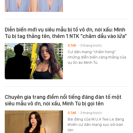
Diễn biến mới vụ siêu mẫu bị tố vô ơn, nói xấu: Minh
Tú bị tag thẳng tên, thêm 1 NTK "châm dầu vào lửa"
STAR
- 3 tháng trước
Cư dân mạng "chấm hóng"
những diễn biến căng thẳng của
vụ ồn ào Minh Tú.
Chuyên gia trang điểm nổi tiếng đăng đàn tố một
siêu mẫu vô ơn, nói xấu, Minh Tú bị gọi tên
STAR
- 3 tháng trước
Bài đăng của M.U.A Tee Le đang
khiến cư dân mạng sục sôi bàn
tán.