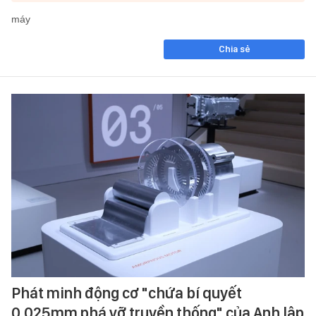
máy
Chia sẻ
Phát minh động cơ "chứa bí quyết
0,025mm phá vỡ truyền thống" của Anh lập