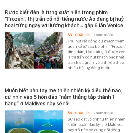
Được biết đến là từng xuất hiện trong phim
“Frozen”, thị trấn cổ nổi tiếng nước Áo đang bị huỷ
hoại từng ngày với lượng khách… gấp 6 lần Venice
ĂN - CHƠI - ĐI
- 7 năm trước
Thu hút rất đông du khách tham
quan kể từ sau bộ phim “Frozen”
đình đám, Hallstatt giờ được xem
là thị trấn cổ hút khách bậc nhất
trên Instagram, vô tình kéo theo
nhiều hệ luỵ đáng buồn.
Muốn biết bàn tay mẹ thiên nhiên kỳ diệu thế nào,
cứ nhìn vào 5 hòn đảo “nằm thẳng tắp thành 1
hàng” ở Maldives này sẽ rõ!
ĂN - CHƠI - ĐI
- 7 năm trước
Sự sắp đặt vô tình từ thiên nhiên
khiến quần đảo kỳ lạ ở Maldives
này trở nên vô cùng nổi tiếng