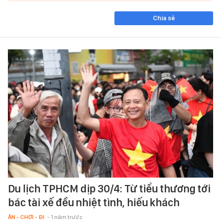
Chia sẻ
Du lịch TPHCM dịp 30/4: Từ tiểu thương tới
bác tài xế đều nhiệt tình, hiếu khách
ĂN - CHƠI - ĐI
- 1 năm trước