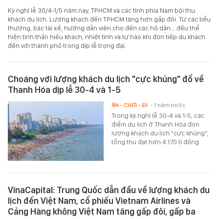
Kỳ nghỉ lễ 30/4-1/5 năm nay, TPHCM và các tỉnh phía Nam bội thu
khách du lịch. Lượng khách đến TPHCM tăng hơn gấp đôi. Từ các tiểu
thương, bác tài xế, hướng dẫn viên cho đến các hộ dân… đều thể
hiện tinh thần hiếu khách, nhiệt tình và tự hào khi đón tiếp du khách
đến với thành phố trong dịp lễ trọng đại.
Choáng với lượng khách du lịch "cực khủng" đổ về
Thanh Hóa dịp lễ 30-4 và 1-5
ĂN - CHƠI - ĐI
- 1 năm trước
Trong kỳ nghỉ lễ 30-4 và 1-5, các
điểm du lịch ở Thanh Hóa đón
lượng khách du lịch "cực khủng",
tổng thu đạt hơn 4.170 tỉ đồng
VinaCapital: Trung Quốc dẫn đầu về lượng khách du
lịch đến Việt Nam, cổ phiếu Vietnam Airlines và
Cảng Hàng không Việt Nam tăng gấp đôi, gấp ba