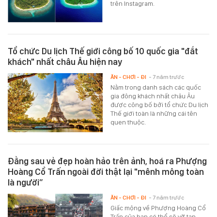
trên Instagram.
Tổ chức Du lịch Thế giới công bố 10 quốc gia "đắt
khách" nhất châu Âu hiện nay
ĂN - CHƠI - ĐI
- 7 năm trước
Nằm trong danh sách các quốc
gia đông khách nhất châu Âu
được công bố bởi tổ chức Du lịch
Thế giới toàn là những cái tên
quen thuộc.
Đằng sau vẻ đẹp hoàn hảo trên ảnh, hoá ra Phượng
Hoàng Cổ Trấn ngoài đời thật lại "mênh mông toàn
là người”
ĂN - CHƠI - ĐI
- 7 năm trước
Giấc mộng về Phượng Hoàng Cổ
Trấn của bạn có thể sẽ vỡ tan