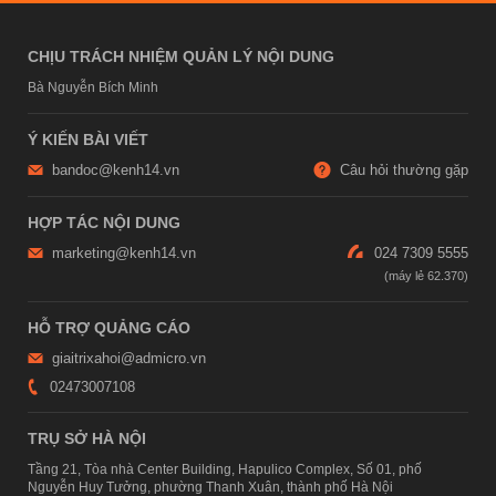
CHỊU TRÁCH NHIỆM QUẢN LÝ NỘI DUNG
Bà Nguyễn Bích Minh
Ý KIẾN BÀI VIẾT
bandoc@kenh14.vn
Câu hỏi thường gặp
HỢP TÁC NỘI DUNG
marketing@kenh14.vn
024 7309 5555
HỖ TRỢ QUẢNG CÁO
giaitrixahoi@admicro.vn
02473007108
TRỤ SỞ HÀ NỘI
Tầng 21, Tòa nhà Center Building, Hapulico Complex, Số 01, phố
Nguyễn Huy Tưởng, phường Thanh Xuân, thành phố Hà Nội