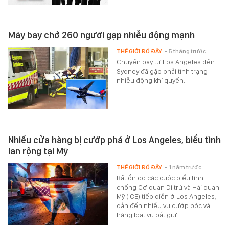
Máy bay chở 260 người gặp nhiễu động mạnh
THẾ GIỚI ĐÓ ĐÂY
- 5 tháng trước
Chuyến bay từ Los Angeles đến
Sydney đã gặp phải tình trạng
nhiễu động khí quyển.
Nhiều cửa hàng bị cướp phá ở Los Angeles, biểu tình
lan rộng tại Mỹ
THẾ GIỚI ĐÓ ĐÂY
- 1 năm trước
Bất ổn do các cuộc biểu tình
chống Cơ quan Di trú và Hải quan
Mỹ (ICE) tiếp diễn ở Los Angeles,
dẫn đến nhiều vụ cướp bóc và
hàng loạt vụ bắt giữ.