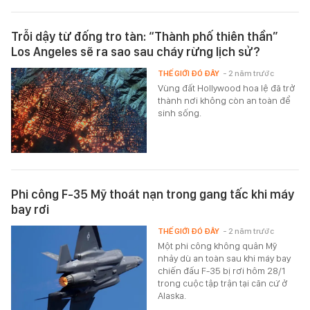
Trỗi dậy từ đống tro tàn: “Thành phố thiên thần”
Los Angeles sẽ ra sao sau cháy rừng lịch sử?
THẾ GIỚI ĐÓ ĐÂY
- 2 năm trước
Vùng đất Hollywood hoa lệ đã trở
thành nơi không còn an toàn để
sinh sống.
Phi công F-35 Mỹ thoát nạn trong gang tấc khi máy
bay rơi
THẾ GIỚI ĐÓ ĐÂY
- 2 năm trước
Một phi công không quân Mỹ
nhảy dù an toàn sau khi máy bay
chiến đấu F-35 bị rơi hôm 28/1
trong cuộc tập trận tại căn cứ ở
Alaska.