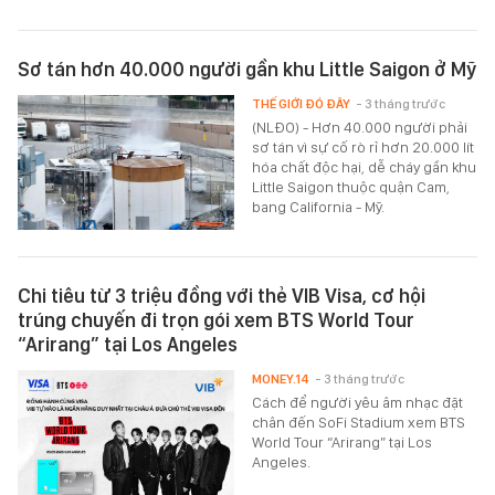
Sơ tán hơn 40.000 người gần khu Little Saigon ở Mỹ
THẾ GIỚI ĐÓ ĐÂY
- 3 tháng trước
(NLĐO) - Hơn 40.000 người phải
sơ tán vì sự cố rò rỉ hơn 20.000 lít
hóa chất độc hại, dễ cháy gần khu
Little Saigon thuộc quận Cam,
bang California - Mỹ.
Chi tiêu từ 3 triệu đồng với thẻ VIB Visa, cơ hội
trúng chuyến đi trọn gói xem BTS World Tour
“Arirang” tại Los Angeles
MONEY.14
- 3 tháng trước
Cách để người yêu âm nhạc đặt
chân đến SoFi Stadium xem BTS
World Tour “Arirang” tại Los
Angeles.