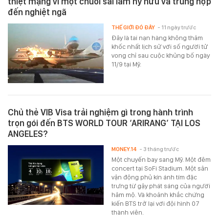
thiệt mạng vì một chuỗi sai lầm hy hữu và trùng hợp
đến nghiệt ngã
THẾ GIỚI ĐÓ ĐÂY
- 11 ngày trước
Đây là tai nạn hàng không thảm
khốc nhất lịch sử với số người tử
vong chỉ sau cuộc khủng bố ngày
11/9 tại Mỹ.
Chủ thẻ VIB Visa trải nghiệm gì trong hành trình
trọn gói đến BTS WORLD TOUR ‘ARIRANG’ TẠI LOS
ANGELES?
MONEY.14
- 3 tháng trước
Một chuyến bay sang Mỹ. Một đêm
concert tại SoFi Stadium. Một sân
vận động phủ kín ánh tím đặc
trưng từ gậy phát sáng của người
hâm mộ. Và khoảnh khắc chứng
kiến BTS trở lại với đội hình 07
thành viên.