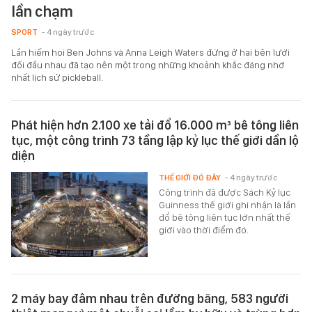
lần chạm
SPORT
- 4 ngày trước
Lần hiếm hoi Ben Johns và Anna Leigh Waters đứng ở hai bên lưới
đối đầu nhau đã tạo nên một trong những khoảnh khắc đáng nhớ
nhất lịch sử pickleball.
Phát hiện hơn 2.100 xe tải đổ 16.000 m³ bê tông liên
tục, một công trình 73 tầng lập kỷ lục thế giới dần lộ
diện
THẾ GIỚI ĐÓ ĐÂY
- 4 ngày trước
Công trình đã được Sách Kỷ lục
Guinness thế giới ghi nhận là lần
đổ bê tông liên tục lớn nhất thế
giới vào thời điểm đó.
2 máy bay đâm nhau trên đường băng, 583 người