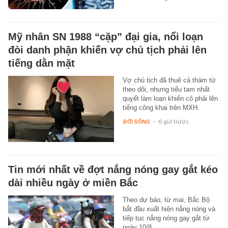
Mỹ nhân SN 1988 “cặp” đại gia, nổi loạn
đòi danh phận khiến vợ chủ tịch phải lên
tiếng dằn mặt
Vợ chủ tịch đã thuê cả thám tử
theo dõi, nhưng tiểu tam nhất
quyết làm loạn khiến cô phải lên
tiếng công khai trên MXH.
ĐỜI SỐNG
-
6 giờ trước
Tin mới nhất về đợt nắng nóng gay gắt kéo
dài nhiều ngày ở miền Bắc
Theo dự báo, từ mai, Bắc Bộ
bắt đầu xuất hiện nắng nóng và
tiếp tục nắng nóng gay gắt từ
ngày 10/8.