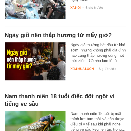
XÃ HỘI
-
6 giờ trước
Ngày giỗ nên thắp hương từ mấy giờ?
Ngày giỗ thường bắt đầu từ khá
sớm, nhưng không phải gia đình
nào cũng thắp hương cùng một
thời điểm. Có nhà làm lễ từ…
XEM MUA LUÔN
-
6 giờ trước
Nam thanh niên 18 tuổi điếc đột ngột vì
tiếng ve sầu
Nam thanh niên 18 tuổi bị mất
thính lực tạm thời và cần được
điều trị y tế sau khi phải nghe
tiếng ve sầu kêu liên tục trong…