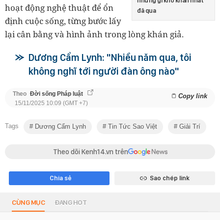
những gì khó khăn nhất
hoạt động nghệ thuật để ổn
đã qua
định cuộc sống, từng bước lấy
lại cân bằng và hình ảnh trong lòng khán giả.
Dương Cẩm Lynh: "Nhiều năm qua, tôi
không nghĩ tới người đàn ông nào"
Theo
Đời sống Pháp luật
Copy link
15/11/2025 10:09 (GMT +7)
Tags
Dương Cẩm Lynh
Tin Tức Sao Việt
Giải Trí
Theo dõi Kenh14.vn trên
Chia sẻ
Sao chép link
CÙNG MỤC
ĐANG HOT