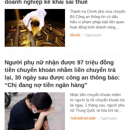
doanh nghiệp kê khai sai thuế
Thanh tra Chính phủ vừa chuyển
Bộ Công an thông tin có dấu
hiệu vi phạm pháp luật liên quan
hoạt động kinh doanh vàng,…
XÃ HỘI
-
7 giờ trước
Người phụ nữ nhận được 97 triệu đồng
tiền chuyển khoản nhầm liền chuyển trả
lại, 30 ngày sau được công an thông báo:
“Chị đang nợ tiền ngân hàng”
Nhận tiền chuyển khoản nhầm
từ người lạ rồi chuyển khoản trả
lại ngay, 1 tháng sau, người phụ
nữ Trung Quốc tá hỏa khi tài…
THẾ GIỚI ĐÓ ĐÂY
-
7 giờ trước