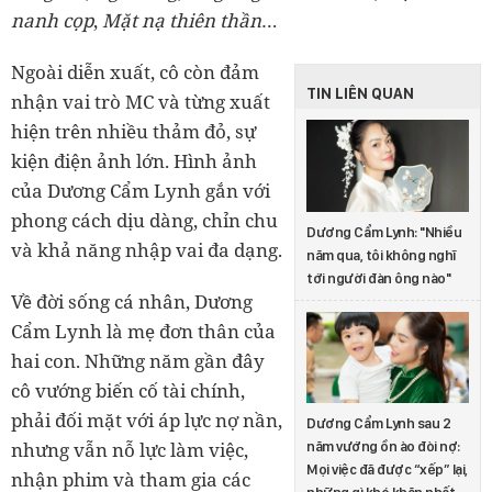
nanh cọp
,
Mặt nạ thiên thần
…
Ngoài diễn xuất, cô còn đảm
TIN LIÊN QUAN
nhận vai trò MC và từng xuất
hiện trên nhiều thảm đỏ, sự
kiện điện ảnh lớn. Hình ảnh
của Dương Cẩm Lynh gắn với
phong cách dịu dàng, chỉn chu
Dương Cẩm Lynh: "Nhiều
và khả năng nhập vai đa dạng.
năm qua, tôi không nghĩ
tới người đàn ông nào"
Về đời sống cá nhân, Dương
Cẩm Lynh là mẹ đơn thân của
hai con. Những năm gần đây
cô vướng biến cố tài chính,
phải đối mặt với áp lực nợ nần,
Dương Cẩm Lynh sau 2
nhưng vẫn nỗ lực làm việc,
năm vướng ồn ào đòi nợ:
Mọi việc đã được “xếp” lại,
nhận phim và tham gia các