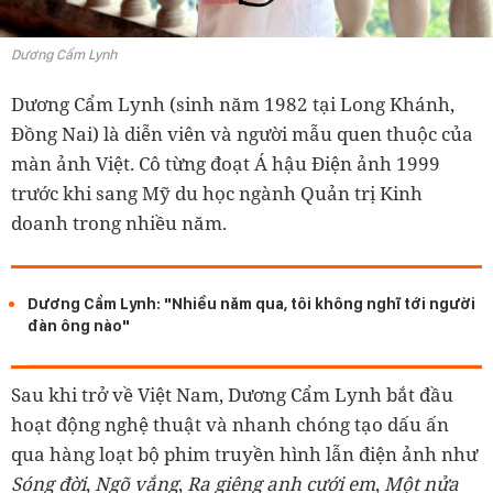
Dương Cẩm Lynh
Dương Cẩm Lynh (sinh năm 1982 tại Long Khánh,
Đồng Nai) là diễn viên và người mẫu quen thuộc của
màn ảnh Việt. Cô từng đoạt Á hậu Điện ảnh 1999
trước khi sang Mỹ du học ngành Quản trị Kinh
doanh trong nhiều năm.
Dương Cẩm Lynh: "Nhiều năm qua, tôi không nghĩ tới người
đàn ông nào"
Sau khi trở về Việt Nam, Dương Cẩm Lynh bắt đầu
hoạt động nghệ thuật và nhanh chóng tạo dấu ấn
qua hàng loạt bộ phim truyền hình lẫn điện ảnh như
Sóng đời
,
Ngõ vắng
,
Ra giêng anh cưới em
,
Một nửa