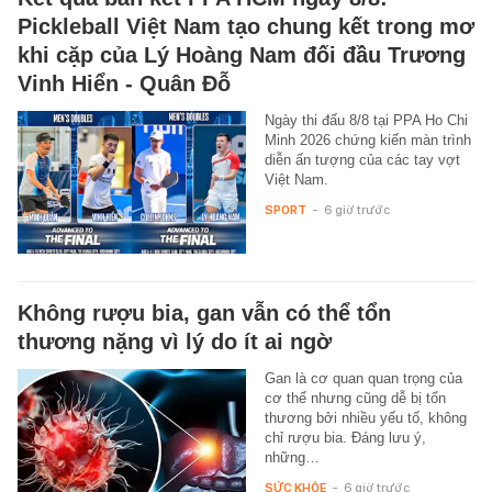
Pickleball Việt Nam tạo chung kết trong mơ
khi cặp của Lý Hoàng Nam đối đầu Trương
Vinh Hiển - Quân Đỗ
Ngày thi đấu 8/8 tại PPA Ho Chi
Minh 2026 chứng kiến màn trình
diễn ấn tượng của các tay vợt
Việt Nam.
SPORT
-
6 giờ trước
Không rượu bia, gan vẫn có thể tổn
thương nặng vì lý do ít ai ngờ
Gan là cơ quan quan trọng của
cơ thể nhưng cũng dễ bị tổn
thương bởi nhiều yếu tố, không
chỉ rượu bia. Đáng lưu ý,
những…
SỨC KHỎE
-
6 giờ trước