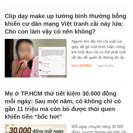
Clip dạy make up tưởng bình thường bỗng
khiến cư dân mạng Việt tranh cãi nảy lửa:
Cho con làm vậy có nên không?
Người lớn đôi khi chỉ mất vài
giây để gõ một bình luận, trong
khi một đứa trẻ có thể phải mất
rất lâu để quên đi những lời ấy.
HỌC ĐƯỜNG
-
7 giờ trước
Mẹ ở TP.HCM thử tiết kiệm 30.000 đồng
mỗi ngày: Sau một năm, cô không chỉ có
gần 11 triệu mà còn bỏ được thói quen
khiến tiền “bốc hơi”
Mỗi ngày chuyển riêng 30.000
đồng, tương đương giá một cốc