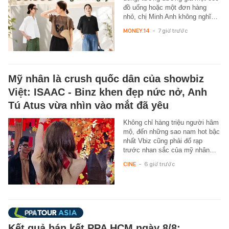
đồ uống hoặc một đơn hàng
nhỏ, chị Minh Anh không nghĩ…
MONEY.14
-
7 giờ trước
Mỹ nhân là crush quốc dân của showbiz
Việt: ISAAC - Binz khen đẹp nức nở, Anh
Tú Atus vừa nhìn vào mắt đã yêu
Không chỉ hàng triệu người hâm
mộ, đến những sao nam hot bậc
nhất Vbiz cũng phải đổ rạp
trước nhan sắc của mỹ nhân…
CINE
-
6 giờ trước
Kết quả bán kết PPA HCM ngày 8/8: