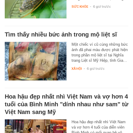
SỨC KHỎE
-
6 giờ trước
Tìm thấy nhiều bức ảnh trong mộ liệt sĩ
Một chiếc ví cũ cùng những bức
ảnh đã phai màu được phát hiện
trong phần mộ liệt sĩ tại Nghĩa
trang Liệt sĩ Mỹ Hiệp, tỉnh Gia…
XÃ HỘI
-
6 giờ trước
Hoa hậu đẹp nhất nhì Việt Nam và vợ hơn 4
tuổi của Bình Minh "dính nhau như sam" từ
Việt Nam sang Mỹ
Hoa hậu đẹp nhất nhì Việt Nam
và vợ hơn 4 tuổi của diễn viên
Bình Minh có mối quan hệ vô