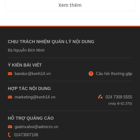
Xem thêm
CHỊU TRÁCH NHIỆM QUẢN LÝ NỘI DUNG
Bà Nguyễn Bích Minh
Ý KIẾN BÀI VIẾT
bandoc@kenh14.vn
Câu hỏi thường gặp
HỢP TÁC NỘI DUNG
marketing@kenh14.vn
024 7309 5555
HỖ TRỢ QUẢNG CÁO
giaitrixahoi@admicro.vn
02473007108