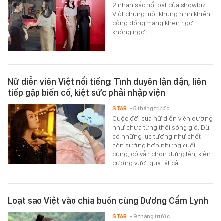
2 nhan sắc nổi bật của showbiz
Việt chung một khung hình khiến
cộng đồng mạng khen ngợi
không ngớt.
Nữ diễn viên Việt nổi tiếng: Tình duyên lận đận, liên
tiếp gặp biến cố, kiệt sức phải nhập viện
STAR
- 5 tháng trước
Cuộc đời của nữ diễn viên dường
như chưa từng thôi sóng gió. Dù
có những lúc tưởng như chết
còn sướng hơn nhưng cuối
cùng, cô vẫn chọn đứng lên, kiên
cường vượt qua tất cả.
Loạt sao Việt vào chia buồn cùng Dương Cẩm Lynh
STAR
- 9 tháng trước