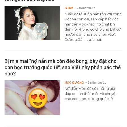
STAR
- 2 năm trước
"Đầu óc tôi luôn bận rộn với công
việc và con cái, sắp xếp hết việc
này đến việc khác, nó chật kín
đến nỗi không có chỗ cho bất cứ
người đàn ông nào chen vào",
Dương Cẩm Lynh nói.
Bị mỉa mai "nợ nần mà còn đèo bòng, bày đặt cho
con học trường quốc tế", sao Việt này phản bác thế
nào?
HỌC ĐƯỜNG
- 2 năm trước
Nữ diễn viên đã có những giải
đáp quanh thắc mắc về chuyện
cho con học trường quốc tế.