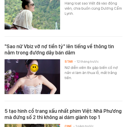
Hàng loạt sao Việt đã vào động
viên, chia buồn cùng Dương Cẩm
Lynh.
"Sao nữ Vbiz vỡ nợ tiền tỷ" lên tiếng về thông tin
nằm trong đường dây bán dâm
STAR
- 12 tháng trước
Nữ diễn viên 8x gặp biến cố nợ
nần vì làm ăn thua lỗ, mất trắng
tiền.
5 tạo hình cổ trang xấu nhất phim Việt: Nhã Phương
mà đứng số 2 thì không ai dám giành top 1
CINE
- 1 năm trước