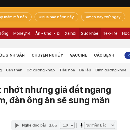
ắp mâm mở bếp
Mùa nào bệnh nấy
mẹo hay thử ngay
 sống
Money.14
Ăn - Chơi - Đi
Xã hội
Sức khỏe
Tek-life
Học
ỎE SINH SẢN
CHUYỆN NGHỀ Y
VACCINE
CÁC BỆNH
g
Gan thận
Cơ xương khớp
Tiêu hóa
Da liễu
Dinh dưỡng khỏe
t nhớt nhưng giá đắt ngang
âm, đàn ông ăn sẽ sung mãn
3:05
Nghe đọc bài