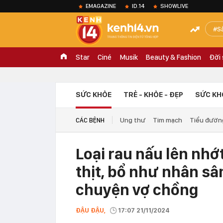
EMAGAZINE
ID.14
SHOWLIVE
S
Star
Ciné
Musik
Beauty & Fashion
Đời
SỨC KHỎE
TRẺ - KHỎE - ĐẸP
SỨC KH
Ung thư
Tim mạch
Tiểu đườn
CÁC BỆNH
Loại rau nấu lên nhớ
thịt, bổ như nhân s
chuyện vợ chồng
ĐẬU ĐẬU,
17:07 21/11/2024