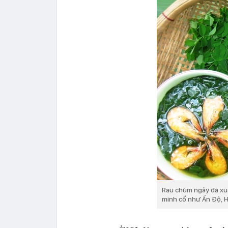
Rau chùm ngây đã xuấ
minh cổ như Ấn Độ, Hy