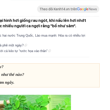
Theo dõi Kenh14.vn trên
ại hình hơi giống rau ngót, khi nấu lên hơi nhớt
ợc nhiều người ca ngợi rằng "bổ như sâm".
c hai nước Trung Quốc, Lào mua mạnh: Hóa ra có nhiều lợi
cà phê một ngày?
i cá kẻo tự “rước họa vào thân”
y?
 như thế nào?
ùm ngây.