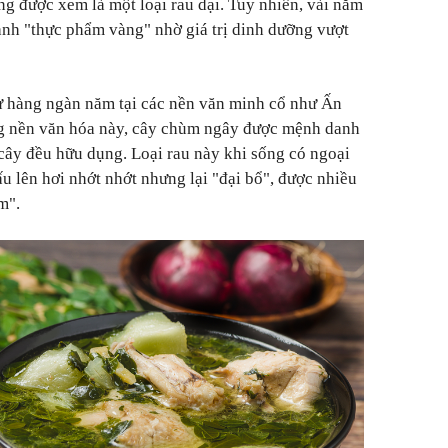
g được xem là một loại rau dại. Tuy nhiên, vài năm
hành "thực phẩm vàng" nhờ giá trị dinh dưỡng vượt
ừ hàng ngàn năm tại các nền văn minh cổ như Ấn
g nền văn hóa này, cây chùm ngây được mệnh danh
 cây đều hữu dụng. Loại rau này khi sống có ngoại
ấu lên hơi nhớt nhớt nhưng lại "đại bổ", được nhiều
m".