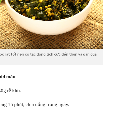
ộc rất tốt nên có tác động tích cực đến thận và gan của
ipid máu
30g rễ khô.
rong 15 phút, chia uống trong ngày.