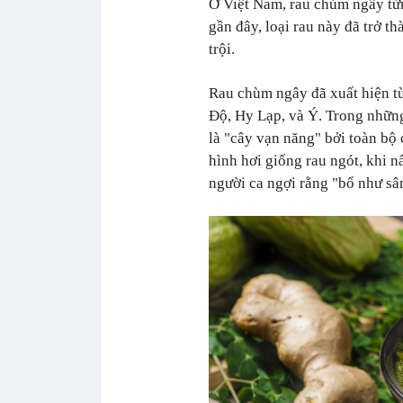
Ở Việt Nam, rau chùm ngây từn
gần đây, loại rau này đã trở t
trội.
Rau chùm ngây đã xuất hiện t
Độ, Hy Lạp, và Ý. Trong nhữn
là "cây vạn năng" bởi toàn bộ
hình hơi giống rau ngót, khi n
người ca ngợi rằng "bổ như sâ