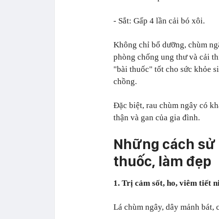
- Sắt: Gấp 4 lần cải bó xôi.
Không chỉ bổ dưỡng, chùm ngây
phòng chống ung thư và cải thi
"bài thuốc" tốt cho sức khỏe 
chồng.
Đặc biệt, rau chùm ngây có khả
thận và gan của gia đình.
Những cách sử 
thuốc, làm đẹp
1. Trị cảm sốt, ho, viêm tiết n
Lá chùm ngây, dây mảnh bát, c