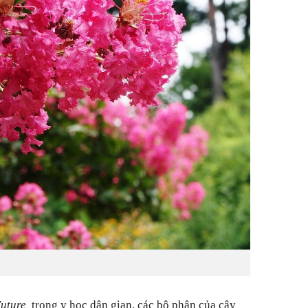
Future,
trong y học dân gian, các bộ phận của cây