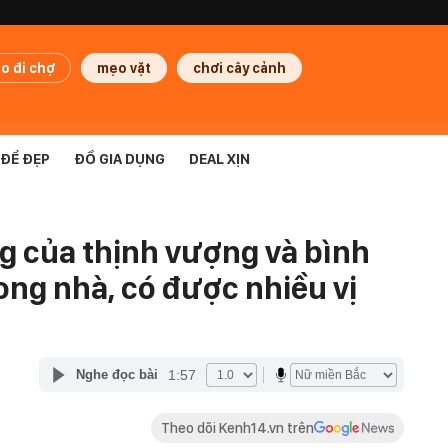
o đi chợ
mẹo vặt
chơi cây cảnh
ĐỂ ĐẸP
ĐỒ GIA DỤNG
DEAL XỊN
ng của thịnh vượng và bình
ong nhà, có được nhiều vị
1:57
Nghe đọc bài
Theo dõi Kenh14.vn trên