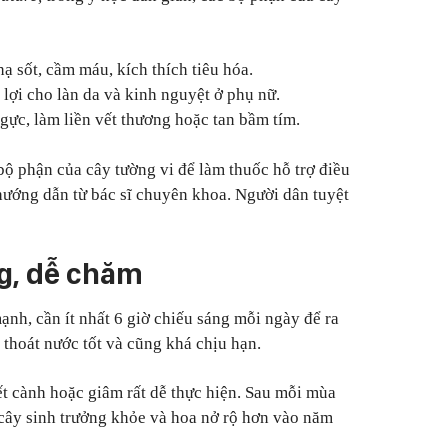
ạ sốt, cầm máu, kích thích tiêu hóa.
ó lợi cho làn da và kinh nguyệt ở phụ nữ.
ngực, làm liền vết thương hoặc tan bầm tím.
bộ phận của cây tường vi để làm thuốc hỗ trợ điều
 hướng dẫn từ bác sĩ chuyên khoa. Người dân tuyệt
ng, dễ chăm
ạnh, cần ít nhất 6 giờ chiếu sáng mỗi ngày để ra
, thoát nước tốt và cũng khá chịu hạn.
t cành hoặc giâm rất dễ thực hiện. Sau mỗi mùa
ể cây sinh trưởng khỏe và hoa nở rộ hơn vào năm