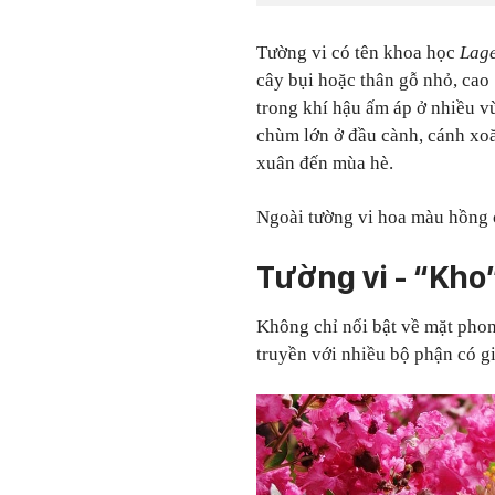
Tường vi có tên khoa học
Lage
cây bụi hoặc thân gỗ nhỏ, cao 
trong khí hậu ấm áp ở nhiều v
chùm lớn ở đầu cành, cánh xoă
xuân đến mùa hè.
Ngoài tường vi hoa màu hồng c
Tường vi - “Kho
Không chỉ nổi bật về mặt phon
truyền với nhiều bộ phận có giá