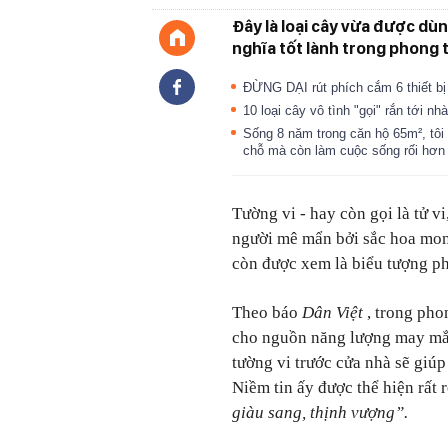
Đây là loại cây vừa được dù
nghĩa tốt lành trong phong 
ĐỪNG DẠI rút phích cắm 6 thiết bị 
10 loại cây vô tình "gọi" rắn tới n
Sống 8 năm trong căn hộ 65m², tôi 
chỗ mà còn làm cuộc sống rối hơ
Tường vi - hay còn gọi là tử vi
người mê mẩn bởi sắc hoa mon
còn được xem là biểu tượng p
Theo báo
Dân Việt
, trong pho
cho nguồn năng lượng may mắn
tường vi trước cửa nhà sẽ giúp
Niềm tin ấy được thể hiện rất 
giàu sang, thịnh vượng”.