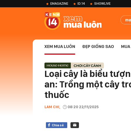
EMAGAZINE
ID.14
SHOWLIVE
mẹ
XEM MUA LUÔN
ĐẸP GIỐNG SAO
MUA 
Loại cây là biểu tượ
an: Trồng một cây tr
thuốc
LAM CHI,
08:20 22/11/2025
Chia sẻ