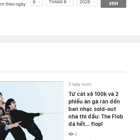
8
THÁNG 8
2026
XEM
m theo ngày
3 ngày trước
Từ cát xê 100k và 2
phiếu ăn gà rán đến
ban nhạc sold-out
nhà thi đấu: The Flob
đã hết… flop!
0