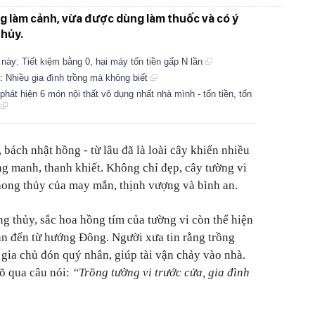
ng làm cảnh, vừa được dùng làm thuốc và có ý
thủy.
này: Tiết kiệm bằng 0, hại máy tốn tiền gấp N lần
hà: Nhiều gia đình trồng mà không biết
phát hiện 6 món nội thất vô dụng nhất nhà mình - tốn tiền, tốn
n
, bách nhật hồng - từ lâu đã là loài cây khiến nhiều
g manh, thanh khiết. Không chỉ đẹp, cây tường vi
hong thủy của may mắn, thịnh vượng và bình an.
ng thủy, sắc hoa hồng tím của tường vi còn thể hiện
 đến từ hướng Đông. Người xưa tin rằng trồng
 gia chủ đón quý nhân, giúp tài vận chảy vào nhà.
rõ qua câu nói:
“Trồng tường vi trước cửa, gia đình