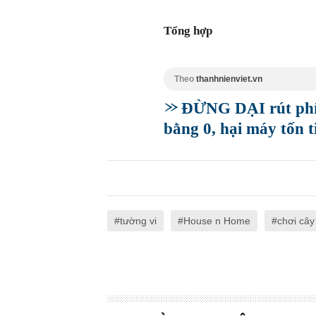
Tổng hợp
Theo
thanhnienviet.vn
ĐỪNG DẠI rút phích
bằng 0, hại máy tốn t
tường vi
House n Home
chơi cây