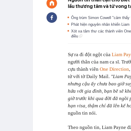
lầu thương tâm và tử vong tạ
Ông trùm Simon Cowell "cảm thấy 
Phát hiện nguyên nhân khiến Liam P
Xót xa tâm thư các thành viên One
điều
Sự ra đi đột ngột của
Liam Pa
người thân của nam ca sĩ. Trư
cựu thành viên
One Direction
tử với tờ Daily Mail.
"Liam Pay
nhưng cậu ấy chưa bao giờ suy
hứa với gia đình, bạn bẽ sẽ kh
giờ trước khi qua đời đã ngồi 
hạn visa, thậm chí đã lên kế 
nguồn tin nói.
Theo nguồn tin, Liam Payne đã