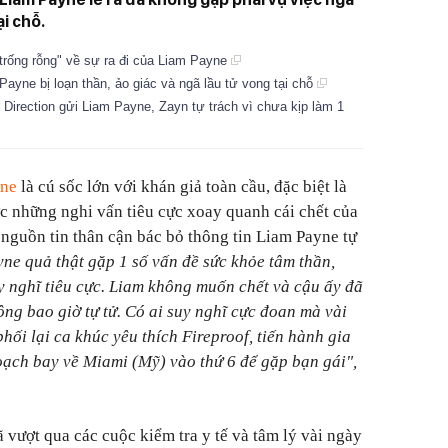
i chỗ.
trống rỗng" về sự ra đi của Liam Payne
ayne bị loạn thần, ảo giác và ngã lầu tử vong tại chỗ
 Direction gửi Liam Payne, Zayn tự trách vì chưa kịp làm 1
yne
là cú sốc lớn với khán giả toàn cầu, đặc biệt là
ớc những nghi vấn tiêu cực xoay quanh cái chết của
, nguồn tin thân cận bác bỏ thông tin Liam Payne tự
ne quả thật gặp 1 số vấn đề sức khỏe tâm thần,
 nghĩ tiêu cực. Liam không muốn chết và cậu ấy đã
ông bao giờ tự tử. Có ai suy nghĩ cực đoan mà vài
phối lại ca khúc yêu thích
Fireproof, tiến hành gia
hoạch bay về Miami (Mỹ) vào thứ 6 để gặp bạn gái
",
 vượt qua các cuộc kiểm tra y tế và tâm lý vài ngày