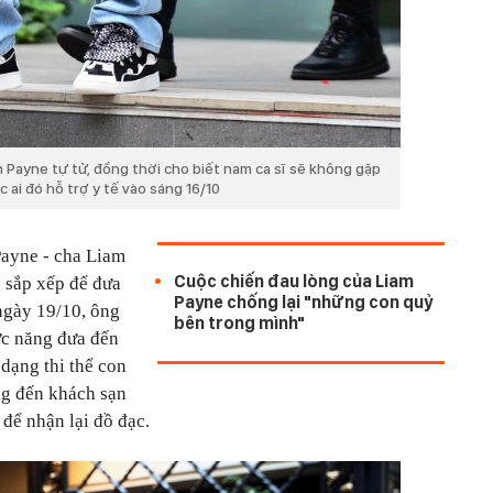
 Payne tự tử, đồng thời cho biết nam ca sĩ sẽ không gặp
 ai đó hỗ trợ y tế vào sáng 16/10
ayne - cha Liam
Cuộc chiến đau lòng của Liam
g sắp xếp để đưa
Payne chống lại "những con quỷ
 ngày 19/10, ông
bên trong mình"
c năng đưa đến
dạng thi thể con
ng đến khách sạn
 để nhận lại đồ đạc.