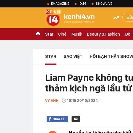
EMAGAZINE
ID.14
SHOWLIVE
Ồ
Star
Ciné
Musik
Beauty & Fashion
Đời
STAR
SAO VIỆT
HỘI BẠN THÂN SHOW
Liam Payne không tự
thảm kịch ngã lầu tử
VY ANH,
16:15 20/10/2024
Chia sẻ
Nguồn tin thân cận cho biết 