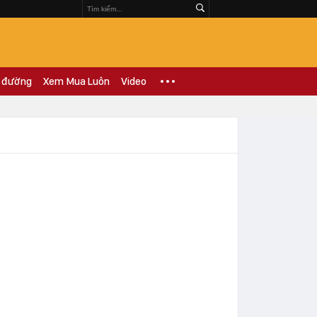
 đường
Xem Mua Luôn
Video