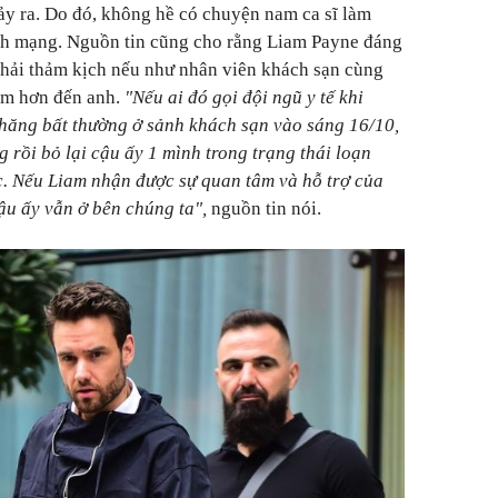
xảy ra. Do đó, không hề có chuyện nam ca sĩ làm
ính mạng. Nguồn tin cũng cho rằng Liam Payne đáng
phải thảm kịch nếu như nhân viên khách sạn cùng
m hơn đến anh.
"Nếu ai đó gọi đội ngũ y tế khi
hăng bất thường ở sảnh khách sạn vào sáng 16/10,
g rồi bỏ lại cậu ấy 1 mình trong trạng thái loạn
c. Nếu Liam nhận được sự quan tâm và hỗ trợ của
ậu ấy vẫn ở bên chúng ta",
nguồn tin nói.