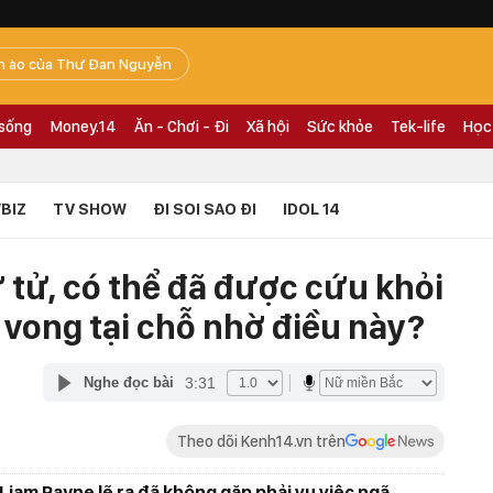
n ào của Thư Đan Nguyễn
 sống
Money.14
Ăn - Chơi - Đi
Xã hội
Sức khỏe
Tek-life
Học
BIZ
TV SHOW
ĐI SOI SAO ĐI
IDOL 14
 tử, có thể đã được cứu khỏi
 vong tại chỗ nhờ điều này?
3:31
Nghe đọc bài
Theo dõi Kenh14.vn trên
Liam Payne lẽ ra đã không gặp phải vụ việc ngã