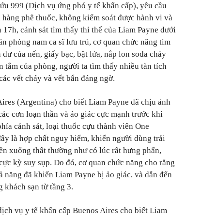
ứu 999 (Dịch vụ ứng phó y tế khẩn cấp), yêu cầu
 hàng phê thuốc, không kiểm soát được hành vi và
n 17h, cảnh sát tìm thấy thi thể của Liam Payne dưới
ăn phòng nam ca sĩ lưu trú, cơ quan chức năng tìm
 dư của nến, giấy bạc, bật lửa, nắp lon soda cháy
n tắm của phòng, người ta tìm thấy nhiều tàn tích
các vết cháy và vết bẩn đáng ngờ.
ires (Argentina) cho biết Liam Payne đã chịu ảnh
các cơn loạn thần và ảo giác cực mạnh trước khi
phía cảnh sát, loại thuốc cựu thành viên One
 đây là hợp chất nguy hiểm, khiến người dùng trải
lên xuống thất thường như có lúc rất hưng phấn,
cực kỳ suy sụp. Do đó, cơ quan chức năng cho rằng
 năng đã khiến Liam Payne bị ảo giác, và dẫn đến
 khách sạn từ tầng 3.
dịch vụ y tế khẩn cấp Buenos Aires cho biết Liam