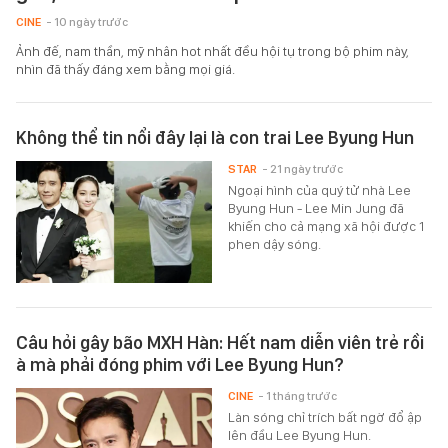
CINE
- 10 ngày trước
Ảnh đế, nam thần, mỹ nhân hot nhất đều hội tụ trong bộ phim này,
nhìn đã thấy đáng xem bằng mọi giá.
Không thể tin nổi đây lại là con trai Lee Byung Hun
STAR
- 21 ngày trước
Ngoại hình của quý tử nhà Lee
Byung Hun - Lee Min Jung đã
khiến cho cả mạng xã hội được 1
phen dậy sóng.
Câu hỏi gây bão MXH Hàn: Hết nam diễn viên trẻ rồi
à mà phải đóng phim với Lee Byung Hun?
CINE
- 1 tháng trước
Làn sóng chỉ trích bất ngờ đổ ập
lên đầu Lee Byung Hun.