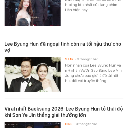
hưởng lớn nhất của làng phim
Hàn hiện nay.
Lee Byung Hun đã ngoại tình còn ra tối hậu thư cho
vợ
STAR
- 3 tháng trước
Hôn nhân của Lee Byung Hun và
mỹ nhân Vườn Sao Băng Lee Min
Jung chưa bao giờ là đề tài hết
hot đối với truyền thông.
Viral nhất Baeksang 2026: Lee Byung Hun tỏ thái độ
khi Son Ye Jin thắng giải thưởng lớn
CINE
- 3 tháng trước