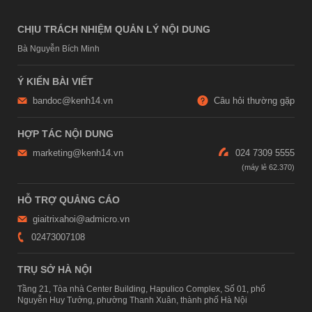
CHỊU TRÁCH NHIỆM QUẢN LÝ NỘI DUNG
Bà Nguyễn Bích Minh
Ý KIẾN BÀI VIẾT
bandoc@kenh14.vn
Câu hỏi thường gặp
HỢP TÁC NỘI DUNG
marketing@kenh14.vn
024 7309 5555
HỖ TRỢ QUẢNG CÁO
giaitrixahoi@admicro.vn
02473007108
TRỤ SỞ HÀ NỘI
Tầng 21, Tòa nhà Center Building, Hapulico Complex, Số 01, phố
Nguyễn Huy Tưởng, phường Thanh Xuân, thành phố Hà Nội