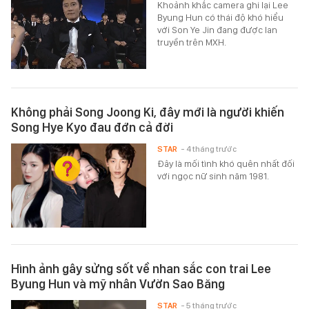
Khoảnh khắc camera ghi lại Lee
Byung Hun có thái độ khó hiểu
với Son Ye Jin đang được lan
truyền trên MXH.
Không phải Song Joong Ki, đây mới là người khiến
Song Hye Kyo đau đớn cả đời
STAR
- 4 tháng trước
Đây là mối tình khó quên nhất đối
với ngọc nữ sinh năm 1981.
Hình ảnh gây sửng sốt về nhan sắc con trai Lee
Byung Hun và mỹ nhân Vườn Sao Băng
STAR
- 5 tháng trước