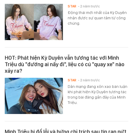
STAR
- 2 năm trước
Động thái mới nhất của Kỳ Duyên
nhận được sự quan tâm từ công
chúng.
HOT: Phát hiện Kỳ Duyên vẫn tương tác với Minh
Triệu dù "đường ai nấy đi", liệu có cú "quay xe" nào
xảy ra?
STAR
- 2 năm trước
Dân mạng đang xôn xao bàn luận
khi phát hiện Kỳ Duyên tương tác
trong bài đăng gần đây của Minh
Triệu.
Minh Triệu bị đổ lỗi và hứng chỉ trích sau tin rạn nứt