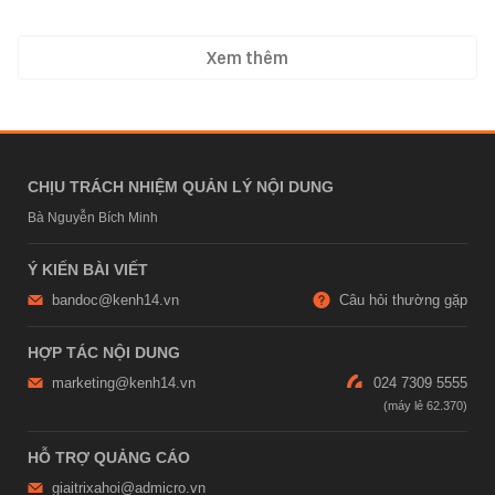
Xem thêm
CHỊU TRÁCH NHIỆM QUẢN LÝ NỘI DUNG
Bà Nguyễn Bích Minh
Ý KIẾN BÀI VIẾT
bandoc@kenh14.vn
Câu hỏi thường gặp
HỢP TÁC NỘI DUNG
marketing@kenh14.vn
024 7309 5555
HỖ TRỢ QUẢNG CÁO
giaitrixahoi@admicro.vn