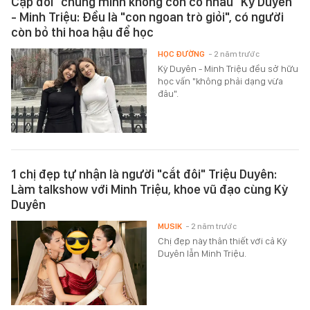
Cặp đôi "chúng mình không còn có nhau" Kỳ Duyên
- Minh Triệu: Đều là "con ngoan trò giỏi", có người
còn bỏ thi hoa hậu để học
HỌC ĐƯỜNG
- 2 năm trước
Kỳ Duyên - Minh Triệu đều sở hữu
học vấn "không phải dạng vừa
đâu".
1 chị đẹp tự nhận là người "cắt đôi" Triệu Duyên:
Làm talkshow với Minh Triệu, khoe vũ đạo cùng Kỳ
Duyên
MUSIK
- 2 năm trước
Chị đẹp này thân thiết với cả Kỳ
Duyên lẫn Minh Triệu.