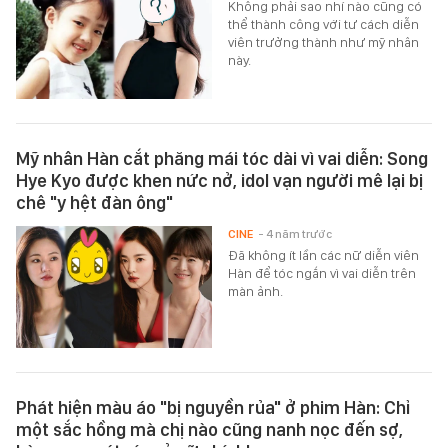
Không phải sao nhí nào cũng có
thể thành công với tư cách diễn
viên trưởng thành như mỹ nhân
này.
Mỹ nhân Hàn cắt phăng mái tóc dài vì vai diễn: Song
Hye Kyo được khen nức nở, idol vạn người mê lại bị
chê "y hệt đàn ông"
CINE
- 4 năm trước
Đã không ít lần các nữ diễn viên
Hàn để tóc ngắn vì vai diễn trên
màn ảnh.
Phát hiện màu áo "bị nguyền rủa" ở phim Hàn: Chỉ
một sắc hồng mà chị nào cũng nanh nọc đến sợ,