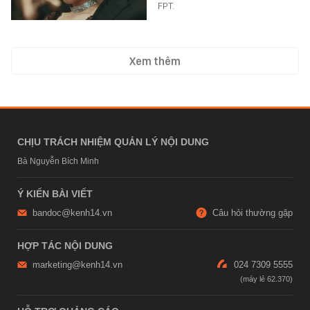
FPT.
Xem thêm
CHỊU TRÁCH NHIỆM QUẢN LÝ NỘI DUNG
Bà Nguyễn Bích Minh
Ý KIẾN BÀI VIẾT
bandoc@kenh14.vn
Câu hỏi thường gặp
HỢP TÁC NỘI DUNG
marketing@kenh14.vn
024 7309 5555