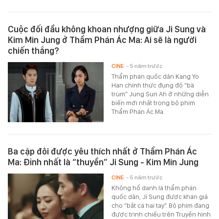
Cuộc đối đầu không khoan nhượng giữa Ji Sung và
Kim Min Jung ở Thẩm Phán Ác Ma: Ai sẽ là người
chiến thắng?
CINE
- 5 năm trước
Thẩm phán quốc dân Kang Yo
Han chính thức đụng độ “bà
trùm” Jung Sun Ah ở những diễn
biến mới nhất trong bộ phim
Thẩm Phán Ác Ma.
Ba cặp đôi được yêu thích nhất ở Thẩm Phán Ác
Ma: Đỉnh nhất là “thuyền” Ji Sung - Kim Min Jung
CINE
- 5 năm trước
Không hổ danh là thẩm phán
quốc dân, Ji Sung được khán giả
cho “bắt cá hai tay”. Bộ phim đang
được trình chiếu trên Truyền hình