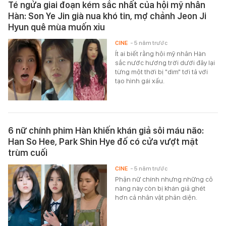
Té ngửa giai đoạn kém sắc nhất của hội mỹ nhân
Hàn: Son Ye Jin già nua khó tin, mợ chảnh Jeon Ji
Hyun quê mùa muốn xỉu
CINE
- 5 năm trước
Ít ai biết rằng hội mỹ nhân Hàn
sắc nước hương trời dưới đây lại
từng một thời bị "dìm" tơi tả với
tạo hình gái xấu.
6 nữ chính phim Hàn khiến khán giả sôi máu não:
Han So Hee, Park Shin Hye đố có cửa vượt mặt
trùm cuối
CINE
- 5 năm trước
Phận nữ chính nhưng những cô
nàng này còn bị khán giả ghét
hơn cả nhân vật phản diện.