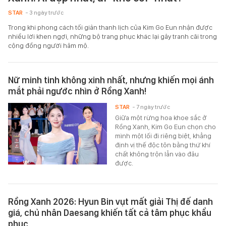
STAR
- 3 ngày trước
Trong khi phong cách tối giản thanh lịch của Kim Go Eun nhận được
nhiều lời khen ngợi, những bộ trang phục khác lại gây tranh cãi trong
cộng đồng người hâm mộ.
Nữ minh tinh không xinh nhất, nhưng khiến mọi ánh
mắt phải ngước nhìn ở Rồng Xanh!
STAR
- 7 ngày trước
Giữa một rừng hoa khoe sắc ở
Rồng Xanh, Kim Go Eun chọn cho
mình một lối đi riêng biệt, khẳng
định vị thế độc tôn bằng thứ khí
chất không trộn lẫn vào đâu
được.
Rồng Xanh 2026: Hyun Bin vụt mất giải Thị đế danh
giá, chủ nhân Daesang khiến tất cả tâm phục khẩu
phục