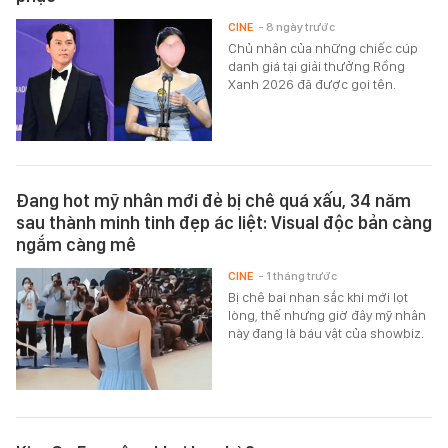
CINE
- 8 ngày trước
Chủ nhân của những chiếc cúp
danh giá tại giải thưởng Rồng
Xanh 2026 đã được gọi tên.
Đang hot mỹ nhân mới đẻ bị chê quá xấu, 34 năm
sau thành minh tinh đẹp ác liệt: Visual độc bản càng
ngắm càng mê
CINE
- 1 tháng trước
Bị chê bai nhan sắc khi mới lọt
lòng, thế nhưng giờ đây mỹ nhân
này đang là báu vật của showbiz.