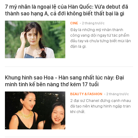
7 mỹ nhân là ngoại lệ của Hàn Quốc: Vừa debut đã
thành sao hạng A, cả đời không biết thất bại là gì
CINE
- 2 tháng trước
Đây là những mỹ nhân thành
công vang dội ngay từ tác phẩm
đầu tay và chưa từng biết mùi lận
đận là gì.
Khung hình sao Hoa - Hàn sang nhất lúc này: Đại
minh tinh kế bên nàng thơ kém 17 tuổi
BEAUTY & FASHION
- 2 tháng trước
2 đại sứ Chanel đứng cạnh nhau
đã tạo nên khung hình ngập tràn
khí chất.