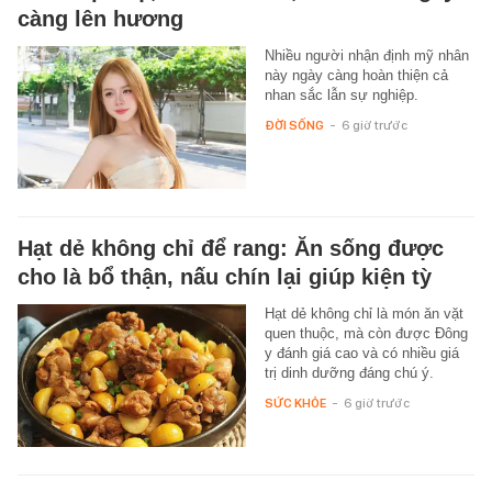
càng lên hương
Nhiều người nhận định mỹ nhân
này ngày càng hoàn thiện cả
nhan sắc lẫn sự nghiệp.
ĐỜI SỐNG
-
6 giờ trước
Hạt dẻ không chỉ để rang: Ăn sống được
cho là bổ thận, nấu chín lại giúp kiện tỳ
Hạt dẻ không chỉ là món ăn vặt
quen thuộc, mà còn được Đông
y đánh giá cao và có nhiều giá
trị dinh dưỡng đáng chú ý.
SỨC KHỎE
-
6 giờ trước