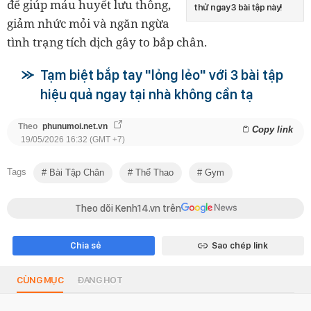
để giúp máu huyết lưu thông,
thử ngay 3 bài tập này!
giảm nhức mỏi và ngăn ngừa
tình trạng tích dịch gây to bắp chân.
Tạm biệt bắp tay "lỏng lẻo" với 3 bài tập
hiệu quả ngay tại nhà không cần tạ
Theo
phunumoi.net.vn
Copy link
19/05/2026 16:32 (GMT +7)
Tags
Bài Tập Chân
Thể Thao
Gym
Theo dõi Kenh14.vn trên
Chia sẻ
Sao chép link
CÙNG MỤC
ĐANG HOT