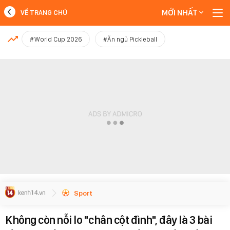
MỚI NHẤT
VỀ TRANG CHỦ
MỚI NHẤT
#World Cup 2026
#Ăn ngủ Pickleball
Xem thêm
Sport
Không còn nỗi lo "chân cột đình", đây là 3 bài