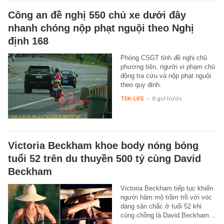
Công an đề nghị 550 chủ xe dưới đây
nhanh chóng nộp phạt nguội theo Nghị
định 168
Phòng CSGT tỉnh đề nghị chủ
phương tiện, người vi phạm chủ
động tra cứu và nộp phạt nguội
theo quy định.
TEK-LIFE
-
6 giờ trước
Victoria Beckham khoe body nóng bỏng
tuổi 52 trên du thuyền 500 tỷ cùng David
Beckham
Victoria Beckham tiếp tục khiến
người hâm mộ trầm trồ với vóc
dáng săn chắc ở tuổi 52 khi
cùng chồng là David Beckham…