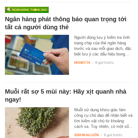
Ngân hàng phát thông báo quan trọng tới
tất cả người dùng thẻ
Người dùng lưu ý kiểm tra tình
trạng chip của thẻ ngân hàng
trước và sau mỗi giao dịch, đặc
biệt lưu ý các dấu hiệu bong…
MONEY.14
-
6 giờ trước
Muỗi rất sợ 5 mùi này: Hãy xịt quanh nhà
ngay!
Muỗi sử dụng khứu giác làm
công cụ chủ đạo để nhận biết và
tìm kiếm vật chủ từ khoảng
cách xa. Tuy nhiên, có một số…
XEM MUA LUÔN
-
6 giờ trước