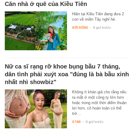
Căn nhà ở quê của Kiều Tiên
Hiện tại Kiều Tiên đang đưa 2
con về miền Tây nghỉ hè.
ĐỜI SỐNG
-
6 giờ trước
Nữ ca sĩ rạng rỡ khoe bụng bầu 7 tháng,
dân tình phải xuýt xoa "đúng là bà bầu xinh
nhất nhì showbiz"
Không ít khán giả cho rằng nếu
ra mắt ở một công ty lớn hơn
hoặc trong một thời điểm thuận
lợi hơn, cô hoàn toàn có thể
trở…
STAR
-
6 giờ trước