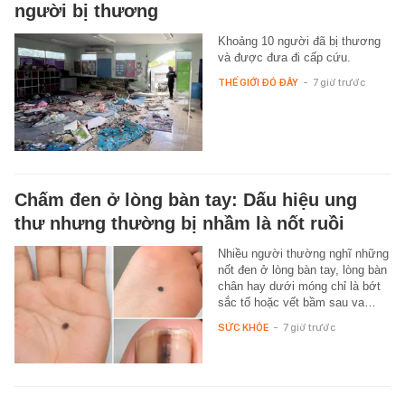
người bị thương
Khoảng 10 người đã bị thương
và được đưa đi cấp cứu.
THẾ GIỚI ĐÓ ĐÂY
-
7 giờ trước
Chấm đen ở lòng bàn tay: Dấu hiệu ung
thư nhưng thường bị nhầm là nốt ruồi
Nhiều người thường nghĩ những
nốt đen ở lòng bàn tay, lòng bàn
chân hay dưới móng chỉ là bớt
sắc tố hoặc vết bầm sau va…
SỨC KHỎE
-
7 giờ trước