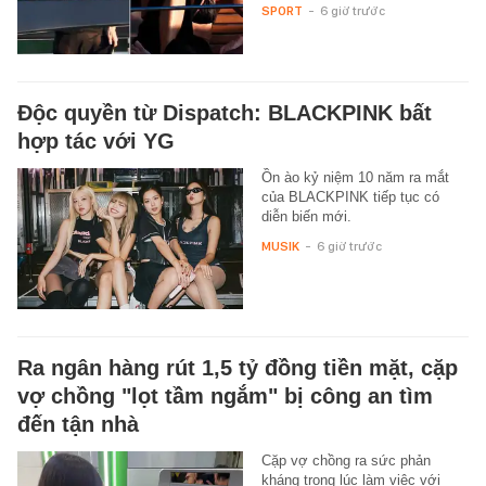
SPORT
-
6 giờ trước
Độc quyền từ Dispatch: BLACKPINK bất
hợp tác với YG
Ồn ào kỷ niệm 10 năm ra mắt
của BLACKPINK tiếp tục có
diễn biến mới.
MUSIK
-
6 giờ trước
Ra ngân hàng rút 1,5 tỷ đồng tiền mặt, cặp
vợ chồng "lọt tầm ngắm" bị công an tìm
đến tận nhà
Cặp vợ chồng ra sức phản
kháng trong lúc làm việc với