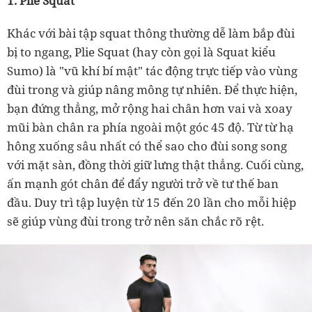
1. Plie Squat
Khác với bài tập squat thông thường dễ làm bắp đùi
bị to ngang, Plie Squat (hay còn gọi là Squat kiểu
Sumo) là "vũ khí bí mật" tác động trực tiếp vào vùng
đùi trong và giúp nâng mông tự nhiên. Để thực hiện,
bạn đứng thẳng, mở rộng hai chân hơn vai và xoay
mũi bàn chân ra phía ngoài một góc 45 độ. Từ từ hạ
hông xuống sâu nhất có thể sao cho đùi song song
với mặt sàn, đồng thời giữ lưng thật thẳng. Cuối cùng,
ấn mạnh gót chân để đẩy người trở về tư thế ban
đầu. Duy trì tập luyện từ 15 đến 20 lần cho mỗi hiệp
sẽ giúp vùng đùi trong trở nên săn chắc rõ rệt.