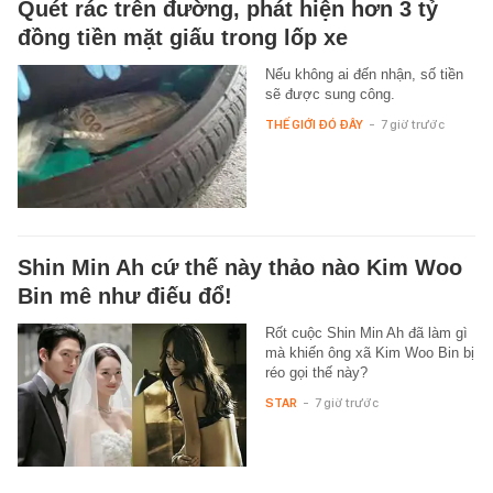
Quét rác trên đường, phát hiện hơn 3 tỷ
đồng tiền mặt giấu trong lốp xe
Nếu không ai đến nhận, số tiền
sẽ được sung công.
THẾ GIỚI ĐÓ ĐÂY
-
7 giờ trước
Shin Min Ah cứ thế này thảo nào Kim Woo
Bin mê như điếu đổ!
Rốt cuộc Shin Min Ah đã làm gì
mà khiến ông xã Kim Woo Bin bị
réo gọi thế này?
STAR
-
7 giờ trước