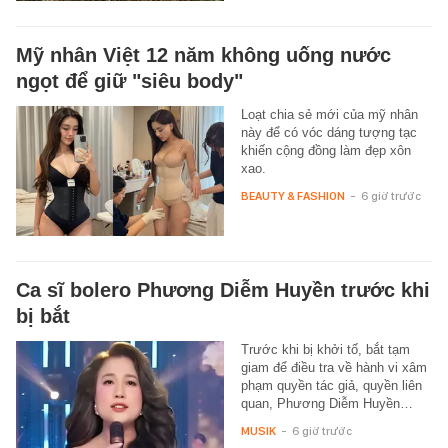
Mỹ nhân Việt 12 năm không uống nước
ngọt để giữ "siêu body"
Loạt chia sẻ mới của mỹ nhân
này để có vóc dáng tượng tạc
khiến cộng đồng làm đẹp xôn
xao.
BEAUTY & FASHION
-
6 giờ trước
Ca sĩ bolero Phương Diễm Huyền trước khi
bị bắt
Trước khi bị khởi tố, bắt tạm
giam để điều tra về hành vi xâm
phạm quyền tác giả, quyền liên
quan, Phương Diễm Huyền…
MUSIK
-
6 giờ trước