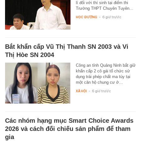
lí đối với thí sinh tại điểm thi
Trường THPT Chuyên Tuyên…
HỌC ĐƯỜNG
-
6 giờ trước
Bắt khẩn cấp Vũ Thị Thanh SN 2003 và Vi
Thị Hòe SN 2004
Công an tỉnh Quảng Ninh bắt giữ
khẩn cấp 2 cô gái tổ chức sử
dụng trái phép chất ma túy tại
một căn hộ chung cư ở…
XÃ HỘI
-
6 giờ trước
Các nhóm hạng mục Smart Choice Awards
2026 và cách đối chiếu sản phẩm để tham
gia