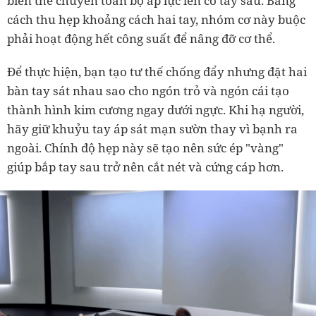
biến thể chuyển toàn bộ áp lực lên cơ tay sau. Bằng
cách thu hẹp khoảng cách hai tay, nhóm cơ này buộc
phải hoạt động hết công suất để nâng đỡ cơ thể.
Để thực hiện, bạn tạo tư thế chống đẩy nhưng đặt hai
bàn tay sát nhau sao cho ngón trỏ và ngón cái tạo
thành hình kim cương ngay dưới ngực. Khi hạ người,
hãy giữ khuỷu tay áp sát mạn sườn thay vì bạnh ra
ngoài. Chính độ hẹp này sẽ tạo nên sức ép "vàng"
giúp bắp tay sau trở nên cắt nét và cứng cáp hơn.