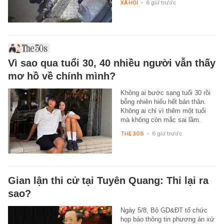
XÃ HỘI
-
6 giờ trước
Vì sao qua tuổi 30, 40 nhiều người vẫn thấy
mơ hồ về chính mình?
Không ai bước sang tuổi 30 rồi
bỗng nhiên hiểu hết bản thân.
Không ai chỉ vì thêm một tuổi
mà không còn mắc sai lầm.
THE 30S
-
6 giờ trước
Gian lận thi cử tại Tuyên Quang: Thi lại ra
sao?
Ngày 5/8, Bộ GD&ĐT tổ chức
họp báo thông tin phương án xử