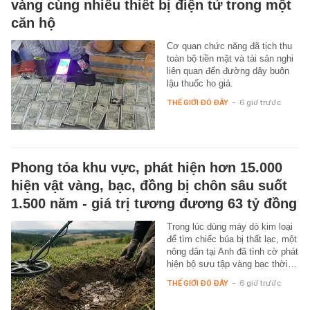
vàng cùng nhiều thiết bị điện tử trong một
căn hộ
Cơ quan chức năng đã tịch thu
toàn bộ tiền mặt và tài sản nghi
liên quan đến đường dây buôn
lậu thuốc ho giả.
THẾ GIỚI ĐÓ ĐÂY
-
6 giờ trước
Phong tỏa khu vực, phát hiện hơn 15.000
hiện vật vàng, bạc, đồng bị chôn sâu suốt
1.500 năm - giá trị tương đương 63 tỷ đồng
Trong lúc dùng máy dò kim loại
để tìm chiếc búa bị thất lạc, một
nông dân tại Anh đã tình cờ phát
hiện bộ sưu tập vàng bạc thời…
THẾ GIỚI ĐÓ ĐÂY
-
6 giờ trước