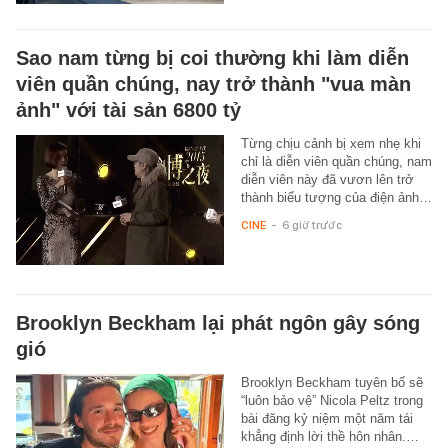
Sao nam từng bị coi thường khi làm diễn
viên quần chúng, nay trở thành "vua màn
ảnh" với tài sản 6800 tỷ
Từng chịu cảnh bị xem nhẹ khi
chỉ là diễn viên quần chúng, nam
diễn viên này đã vươn lên trở
thành biểu tượng của điện ảnh…
CINE
-
6 giờ trước
Brooklyn Beckham lại phát ngôn gây sóng
gió
Brooklyn Beckham tuyên bố sẽ
“luôn bảo vệ” Nicola Peltz trong
bài đăng kỷ niệm một năm tái
khẳng định lời thề hôn nhân.…