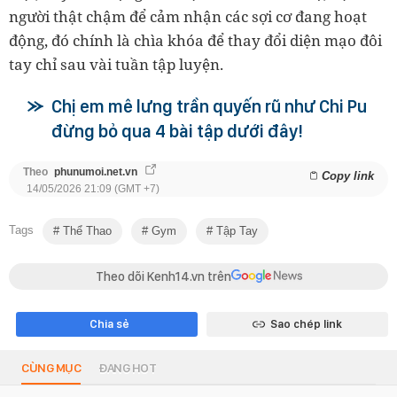
người thật chậm để cảm nhận các sợi cơ đang hoạt
động, đó chính là chìa khóa để thay đổi diện mạo đôi
tay chỉ sau vài tuần tập luyện.
Chị em mê lưng trần quyến rũ như Chi Pu
đừng bỏ qua 4 bài tập dưới đây!
Theo
phunumoi.net.vn
Copy link
14/05/2026 21:09 (GMT +7)
Tags
Thể Thao
Gym
Tập Tay
Theo dõi Kenh14.vn trên
Chia sẻ
Sao chép link
CÙNG MỤC
ĐANG HOT