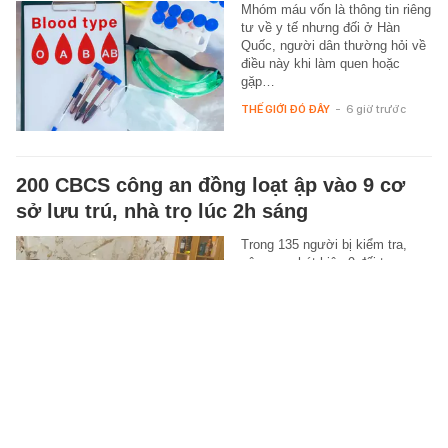
Mhóm máu vốn là thông tin riêng
tư về y tế nhưng đối ở Hàn
Quốc, người dân thường hỏi về
điều này khi làm quen hoặc
gặp…
THẾ GIỚI ĐÓ ĐÂY
-
6 giờ trước
200 CBCS công an đồng loạt ập vào 9 cơ
sở lưu trú, nhà trọ lúc 2h sáng
Trong 135 người bị kiểm tra,
công an phát hiện 9 đối tượng
dương tính với chất ma túy.
XÃ HỘI
-
6 giờ trước
10 giờ vi phẫu giành lại mái tóc cho bé gái
2 tuổi bị lột toàn bộ da đầu: 10 năm sau,