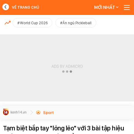
MỚI NHẤT
VỀ TRANG CHỦ
MỚI NHẤT
#World Cup 2026
#Ăn ngủ Pickleball
Xem thêm
Sport
Tạm biệt bắp tay "lỏng lẻo" với 3 bài tập hiệu