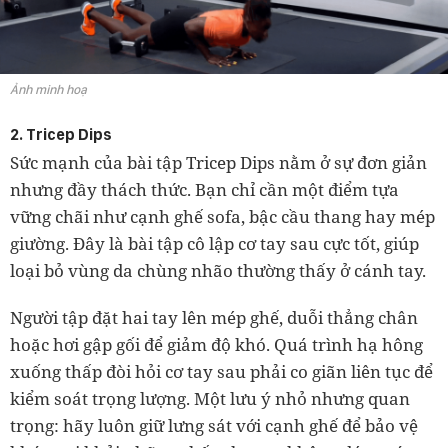
Ảnh minh hoạ
2. Tricep Dips
Sức mạnh của bài tập Tricep Dips nằm ở sự đơn giản
nhưng đầy thách thức. Bạn chỉ cần một điểm tựa
vững chãi như cạnh ghế sofa, bậc cầu thang hay mép
giường. Đây là bài tập cô lập cơ tay sau cực tốt, giúp
loại bỏ vùng da chùng nhão thường thấy ở cánh tay.
Người tập đặt hai tay lên mép ghế, duỗi thẳng chân
hoặc hơi gập gối để giảm độ khó. Quá trình hạ hông
xuống thấp đòi hỏi cơ tay sau phải co giãn liên tục để
kiểm soát trọng lượng. Một lưu ý nhỏ nhưng quan
trọng: hãy luôn giữ lưng sát với cạnh ghế để bảo vệ