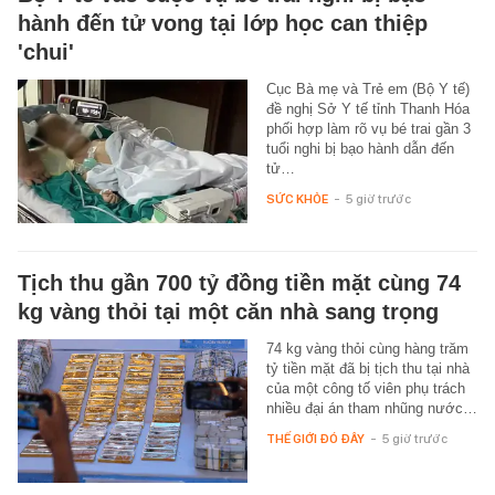
hành đến tử vong tại lớp học can thiệp
'chui'
Cục Bà mẹ và Trẻ em (Bộ Y tế)
đề nghị Sở Y tế tỉnh Thanh Hóa
phối hợp làm rõ vụ bé trai gần 3
tuổi nghi bị bạo hành dẫn đến
tử…
SỨC KHỎE
-
5 giờ trước
Tịch thu gần 700 tỷ đồng tiền mặt cùng 74
kg vàng thỏi tại một căn nhà sang trọng
74 kg vàng thỏi cùng hàng trăm
tỷ tiền mặt đã bị tịch thu tại nhà
của một công tố viên phụ trách
nhiều đại án tham nhũng nước…
THẾ GIỚI ĐÓ ĐÂY
-
5 giờ trước