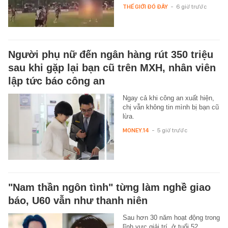
THẾ GIỚI ĐÓ ĐÂY
-
6 giờ trước
Người phụ nữ đến ngân hàng rút 350 triệu
sau khi gặp lại bạn cũ trên MXH, nhân viên
lập tức báo công an
Ngay cả khi công an xuất hiện,
chị vẫn không tin mình bị bạn cũ
lừa.
MONEY.14
-
5 giờ trước
"Nam thần ngôn tình" từng làm nghề giao
báo, U60 vẫn như thanh niên
Sau hơn 30 năm hoạt động trong
lĩnh vực giải trí, ở tuổi 52,