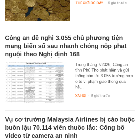
THẾ GIỚI ĐÓ ĐÂY
-
5 giờ trước
Công an đề nghị 3.055 chủ phương tiện
mang biển số sau nhanh chóng nộp phạt
nguội theo Nghị định 168
Trong tháng 7/2026, Công an
tỉnh Phú Thọ phát hiện và gửi
thông báo tới 3.055 trường hợp
ô tô vi phạm giao thông qua
hệ…
XÃ HỘI
-
5 giờ trước
Vụ cơ trưởng Malaysia Airlines bị cáo buộc
buôn lậu 70.114 viên thuốc lắc: Công bố
video từ camera an ninh