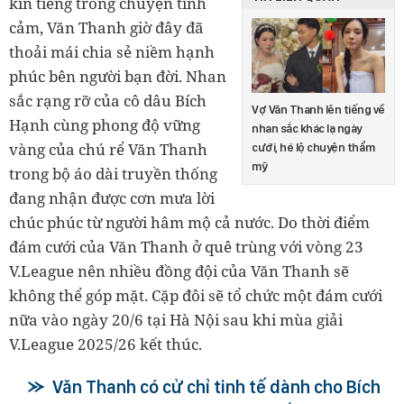
kín tiếng trong chuyện tình
cảm, Văn Thanh giờ đây đã
thoải mái chia sẻ niềm hạnh
phúc bên người bạn đời. Nhan
sắc rạng rỡ của cô dâu Bích
Vợ Văn Thanh lên tiếng về
Hạnh cùng phong độ vững
nhan sắc khác lạ ngày
vàng của chú rể Văn Thanh
cưới, hé lộ chuyện thẩm
mỹ
trong bộ áo dài truyền thống
đang nhận được cơn mưa lời
chúc phúc từ người hâm mộ cả nước. Do thời điểm
đám cưới của Văn Thanh ở quê trùng với vòng 23
V.League nên nhiều đồng đội của Văn Thanh sẽ
không thể góp mặt. Cặp đôi sẽ tổ chức một đám cưới
nữa vào ngày 20/6 tại Hà Nội sau khi mùa giải
V.League 2025/26 kết thúc.
Văn Thanh có cử chỉ tinh tế dành cho Bích