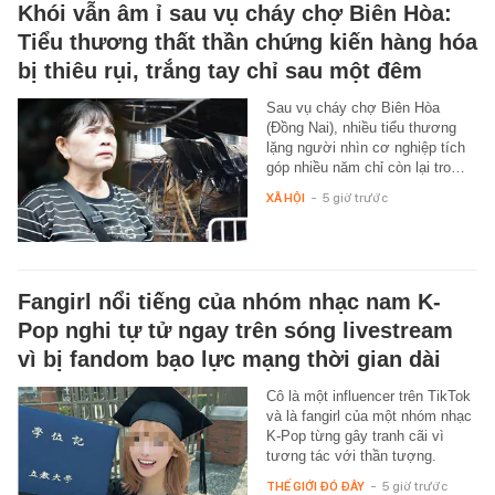
Khói vẫn âm ỉ sau vụ cháy chợ Biên Hòa:
Tiểu thương thất thần chứng kiến hàng hóa
bị thiêu rụi, trắng tay chỉ sau một đêm
Sau vụ cháy chợ Biên Hòa
(Đồng Nai), nhiều tiểu thương
lặng người nhìn cơ nghiệp tích
góp nhiều năm chỉ còn lại tro…
XÃ HỘI
-
5 giờ trước
Fangirl nổi tiếng của nhóm nhạc nam K-
Pop nghi tự tử ngay trên sóng livestream
vì bị fandom bạo lực mạng thời gian dài
Cô là một influencer trên TikTok
và là fangirl của một nhóm nhạc
K-Pop từng gây tranh cãi vì
tương tác với thần tượng.
THẾ GIỚI ĐÓ ĐÂY
-
5 giờ trước