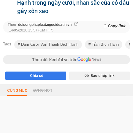
Hạnh trong ngày cưới, nhan sắc của cô dâu
gây xôn xao
Theo
doisongphapluat.nguoiduatin.vn
Copy link
14/05/2026 15:57 (GMT +7)
Tags
Đám Cưới Văn Thanh Bích Hạnh
Trần Bích Hạnh
Theo dõi Kenh14.vn trên
Chia sẻ
Sao chép link
CÙNG MỤC
ĐANG HOT