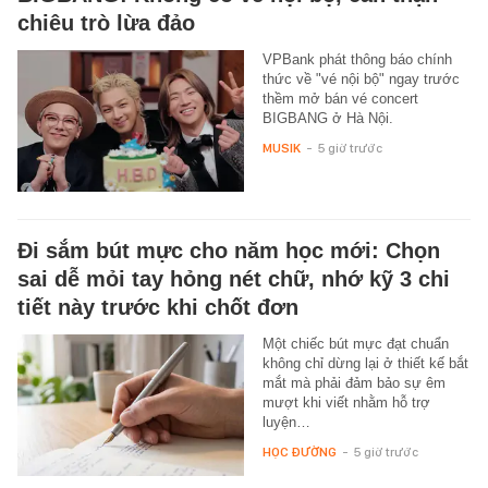
chiêu trò lừa đảo
VPBank phát thông báo chính
thức về "vé nội bộ" ngay trước
thềm mở bán vé concert
BIGBANG ở Hà Nội.
MUSIK
-
5 giờ trước
Đi sắm bút mực cho năm học mới: Chọn
sai dễ mỏi tay hỏng nét chữ, nhớ kỹ 3 chi
tiết này trước khi chốt đơn
Một chiếc bút mực đạt chuẩn
không chỉ dừng lại ở thiết kế bắt
mắt mà phải đảm bảo sự êm
mượt khi viết nhằm hỗ trợ
luyện…
HỌC ĐƯỜNG
-
5 giờ trước