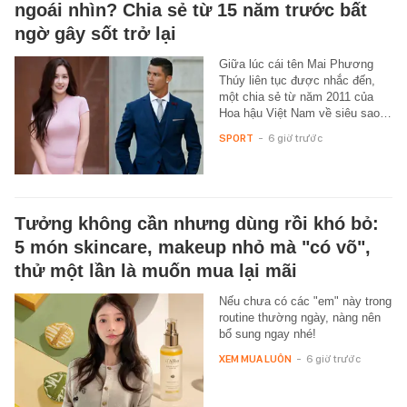
ngoái nhìn? Chia sẻ từ 15 năm trước bất
ngờ gây sốt trở lại
Giữa lúc cái tên Mai Phương
Thúy liên tục được nhắc đến,
một chia sẻ từ năm 2011 của
Hoa hậu Việt Nam về siêu sao…
SPORT
-
6 giờ trước
Tưởng không cần nhưng dùng rồi khó bỏ:
5 món skincare, makeup nhỏ mà "có võ",
thử một lần là muốn mua lại mãi
Nếu chưa có các "em" này trong
routine thường ngày, nàng nên
bổ sung ngay nhé!
XEM MUA LUÔN
-
6 giờ trước