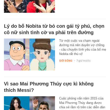
Lý do bố Nobita từ bỏ con gái tỷ phú, chọn
cô nữ sinh tình cờ va phải trên đường
Từ một cuộc va chạm ngoài
đường mà nên duyên vợ chồng
- câu chuyện tình yêu của bố mẹ
Nobita rất thú vị!
ĐỜI SỐNG
-
7 giờ trước
Vì sao Mai Phương Thúy cực kì không
thích Messi?
Cuộc phỏng vấn năm 2015 của
Mai Phương Thúy đang được
chia sẻ rầm rộ trên các diễn đàn