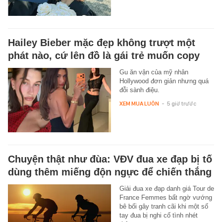
Hailey Bieber mặc đẹp không trượt một
phát nào, cứ lên đồ là gái trẻ muốn copy
Gu ăn vận của mỹ nhân
Hollywood đơn giản nhưng quá
đỗi sành điệu.
XEM MUA LUÔN
-
5 giờ trước
Chuyện thật như đùa: VĐV đua xe đạp bị tố
dùng thêm miếng độn ngực để chiến thắng
Giải đua xe đạp danh giá Tour de
France Femmes bất ngờ vướng
bê bối gây tranh cãi khi một số
tay đua bị nghi cố tình nhét