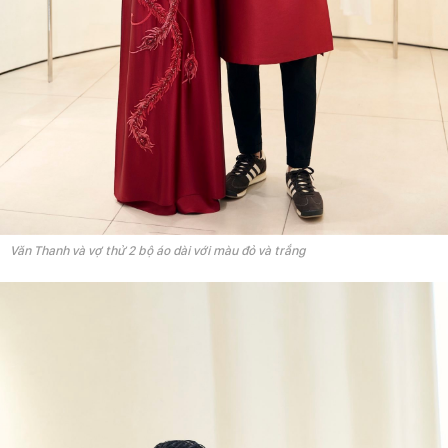
Văn Thanh và vợ thử 2 bộ áo dài với màu đỏ và trắng