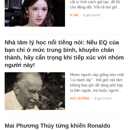
cãi vì tính cách giả tạo, đổ lỗi
cho đồng đội. Vốn là hot girl…
STAR
-
6 giờ trước
Nhà tâm lý học nổi tiếng nói: Nếu EQ của
bạn chỉ ở mức trung bình, khuyên chân
thành, hãy cẩn trọng khi tiếp xúc với nhóm
người này!
Nhóm người này giống như một
"củ hành tây" - thế giới nội tâm
không bao giờ dễ dàng phô bày
ra bên ngoài, mà buộc người…
HỌC ĐƯỜNG
-
6 giờ trước
Mai Phương Thúy từng khiến Ronaldo