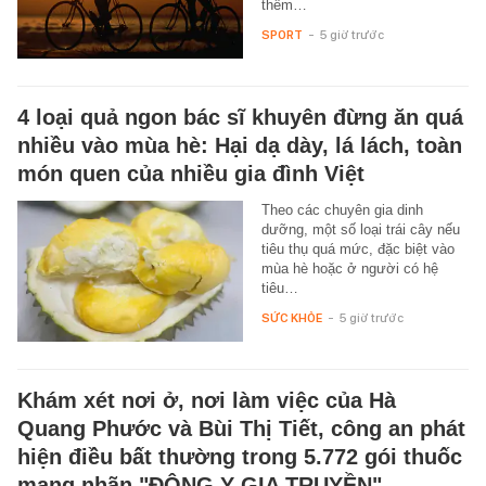
thêm…
SPORT
-
5 giờ trước
4 loại quả ngon bác sĩ khuyên đừng ăn quá
nhiều vào mùa hè: Hại dạ dày, lá lách, toàn
món quen của nhiều gia đình Việt
Theo các chuyên gia dinh
dưỡng, một số loại trái cây nếu
tiêu thụ quá mức, đặc biệt vào
mùa hè hoặc ở người có hệ
tiêu…
SỨC KHỎE
-
5 giờ trước
Khám xét nơi ở, nơi làm việc của Hà
Quang Phước và Bùi Thị Tiết, công an phát
hiện điều bất thường trong 5.772 gói thuốc
mang nhãn "ĐÔNG Y GIA TRUYỀN"