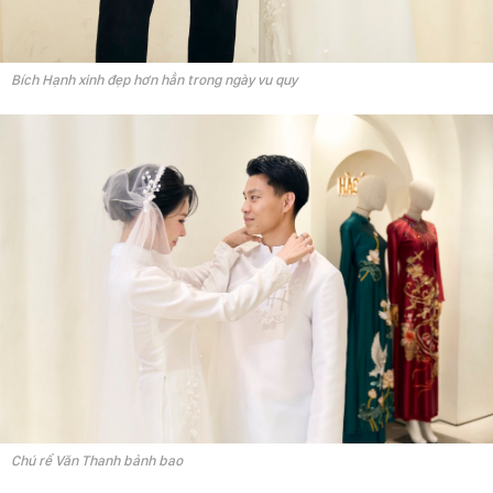
Bích Hạnh xinh đẹp hơn hẳn trong ngày vu quy
Chú rể Văn Thanh bảnh bao