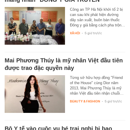
Công an TP Hà Nội khởi tố 2 bị
can sau khi phát hiện đường
dây sản xuất, buôn bán thuốc
Đông y giả bằng cách pha trộn…
XÃ HỘI
-
5 giờ trước
Mai Phương Thúy là mỹ nhân Việt đầu tiên
được trao đặc quyền này
Từng sở hữu hợp đồng "Friend
of the House" cùng Dior năm
2013, Mai Phương Thúy là mỹ
nhân Việt đầu tiên nhận chuỗi…
BEAUTY & FASHION
-
5 giờ trước
Bộ Y tế vào cuộc vụ bé trai nghi bị bạo