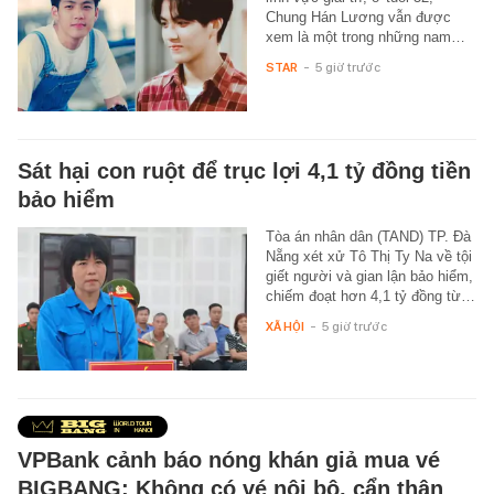
Chung Hán Lương vẫn được
xem là một trong những nam…
STAR
-
5 giờ trước
Sát hại con ruột để trục lợi 4,1 tỷ đồng tiền
bảo hiểm
Tòa án nhân dân (TAND) TP. Đà
Nẵng xét xử Tô Thị Ty Na về tội
giết người và gian lận bảo hiểm,
chiếm đoạt hơn 4,1 tỷ đồng từ…
XÃ HỘI
-
5 giờ trước
VPBank cảnh báo nóng khán giả mua vé
BIGBANG: Không có vé nội bộ, cẩn thận