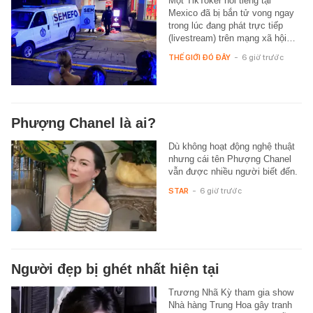
Một TikToker nổi tiếng tại
Mexico đã bị bắn tử vong ngay
trong lúc đang phát trực tiếp
(livestream) trên mạng xã hội…
THẾ GIỚI ĐÓ ĐÂY
-
6 giờ trước
Phượng Chanel là ai?
Dù không hoạt động nghệ thuật
nhưng cái tên Phượng Chanel
vẫn được nhiều người biết đến.
STAR
-
6 giờ trước
Người đẹp bị ghét nhất hiện tại
Trương Nhã Kỳ tham gia show
Nhà hàng Trung Hoa gây tranh