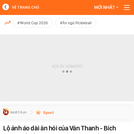
MỚI NHẤT
VỀ TRANG CHỦ
MỚI NHẤT
#World Cup 2026
#Ăn ngủ Pickleball
Xem thêm
Sport
Lộ ảnh áo dài ăn hỏi của Văn Thanh - Bích