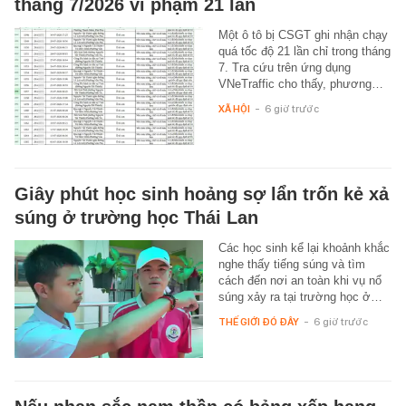
tháng 7/2026 vi phạm 21 lần
Một ô tô bị CSGT ghi nhận chạy
quá tốc độ 21 lần chỉ trong tháng
7. Tra cứu trên ứng dụng
VNeTraffic cho thấy, phương…
XÃ HỘI
-
6 giờ trước
Giây phút học sinh hoảng sợ lẩn trốn kẻ xả
súng ở trường học Thái Lan
Các học sinh kể lại khoảnh khắc
nghe thấy tiếng súng và tìm
cách đến nơi an toàn khi vụ nổ
súng xảy ra tại trường học ở…
THẾ GIỚI ĐÓ ĐÂY
-
6 giờ trước