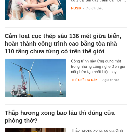
có 2 cái tên gây tranh cãi hơn…
MUSIK
-
7 giờ trước
Cắm loạt cọc thép sâu 136 mét giữa biển,
hoàn thành công trình cao bằng tòa nhà
110 tầng chưa từng có trên thế giới
Công trình này ứng dụng một
trong những công nghệ điện gió
nổi phức tạp nhất hiện nay.
THẾ GIỚI ĐÓ ĐÂY
-
7 giờ trước
Thắp hương xong bao lâu thì đóng cửa
phòng thờ?
Thắp hương xong, có gia đình