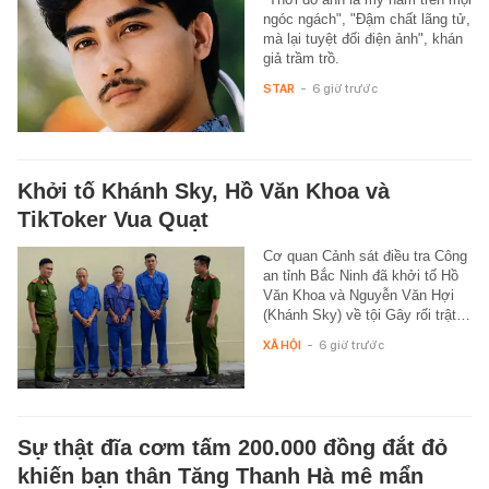
ngóc ngách", "Đậm chất lãng tử,
mà lại tuyệt đối điện ảnh", khán
giả trầm trồ.
STAR
-
6 giờ trước
Khởi tố Khánh Sky, Hồ Văn Khoa và
TikToker Vua Quạt
Cơ quan Cảnh sát điều tra Công
an tỉnh Bắc Ninh đã khởi tố Hồ
Văn Khoa và Nguyễn Văn Hợi
(Khánh Sky) về tội Gây rối trật…
XÃ HỘI
-
6 giờ trước
Sự thật đĩa cơm tấm 200.000 đồng đắt đỏ
khiến bạn thân Tăng Thanh Hà mê mẩn