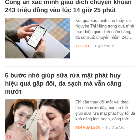
Công an xác minh giao dịch chuyển khoản
243 triệu đồng vào lúc 14 giờ 25 phút
Kết quả xác minh cho thấy, chị
Nguyễn Thị Hằng trong quá trình
thực hiện giao dịch ngân hàng,
đã sơ suất chuyển nhầm 243…
TEK-LIFE
-
6 giờ trước
5 bước nhỏ giúp sữa rửa mặt phát huy
hiệu quả gấp đôi, da sạch mà vẫn căng
mướt
Chỉ cần thay đổi một vài thao
tác nhỏ dưới đây, bạn có thể
giúp sữa rửa mặt phát huy tối đa
khả năng làm sạch, đồng thời…
XEM MUA LUÔN
-
6 giờ trước