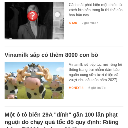
Cảnh sát phát hiện một chiếc túi
xách lớn bên trong là thi thể của
hoa hậu này.
STAR
-
7 giờ trước
Vinamilk sắp có thêm 8000 con bò
Vinamilk sẽ tiếp tục mở rộng hệ
thống trang trại nhằm đảm bảo
nguồn cung sữa tươi (hiện đã
vượt nhu cầu của năm 2027).
MONEY.14
-
6 giờ trước
Một ô tô biển 29A "dính" gần 100 lần phạt
nguội do chạy quá tốc độ quy định: Riêng