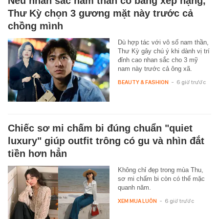
Nếu nhan sắc nam thần có bảng xếp hạng,
Thư Kỳ chọn 3 gương mặt này trước cả
chồng mình
Dù hợp tác với vô số nam thần,
Thư Kỳ gây chú ý khi dành vị trí
đỉnh cao nhan sắc cho 3 mỹ
nam này trước cả ông xã.
BEAUTY & FASHION
-
6 giờ trước
Chiếc sơ mi chấm bi đúng chuẩn "quiet
luxury" giúp outfit trông có gu và nhìn đắt
tiền hơn hẳn
Không chỉ đẹp trong mùa Thu,
sơ mi chấm bi còn có thể mặc
quanh năm.
XEM MUA LUÔN
-
6 giờ trước