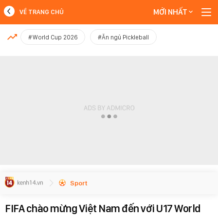
MỚI NHẤT
VỀ TRANG CHỦ
MỚI NHẤT
#World Cup 2026
#Ăn ngủ Pickleball
Xem thêm
Sport
FIFA chào mừng Việt Nam đến với U17 World