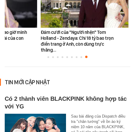
a bao giờ mình
Đám cưới của "Người nhện" Tom
 hài của con
Holland - Zendaya: Chi 18 tỷ bao trọn
điền trang ở Anh, còn dùng trực
thăng…
TIN MỚI CẬP NHẬT
Có 2 thành viên BLACKPINK không hợp tác
với YG
Sau bài đăng của Dispatch điều
tra "chân tướng" về ồn ào kỷ
niệm 10 năm của BLACKPINK,