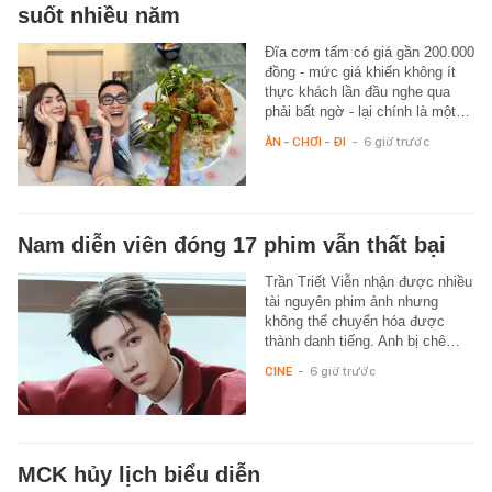
suốt nhiều năm
Đĩa cơm tấm có giá gần 200.000
đồng - mức giá khiến không ít
thực khách lần đầu nghe qua
phải bất ngờ - lại chính là một…
ĂN - CHƠI - ĐI
-
6 giờ trước
Nam diễn viên đóng 17 phim vẫn thất bại
Trần Triết Viễn nhận được nhiều
tài nguyên phim ảnh nhưng
không thể chuyển hóa được
thành danh tiếng. Anh bị chê…
CINE
-
6 giờ trước
MCK hủy lịch biểu diễn