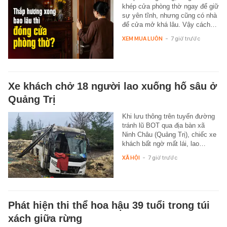
khép cửa phòng thờ ngay để giữ
sự yên tĩnh, nhưng cũng có nhà
để cửa mở khá lâu. Vậy cách…
XEM MUA LUÔN
-
7 giờ trước
Xe khách chở 18 người lao xuống hố sâu ở
Quảng Trị
Khi lưu thông trên tuyến đường
tránh lũ BOT qua địa bàn xã
Ninh Châu (Quảng Trị), chiếc xe
khách bất ngờ mất lái, lao…
XÃ HỘI
-
7 giờ trước
Phát hiện thi thể hoa hậu 39 tuổi trong túi
xách giữa rừng