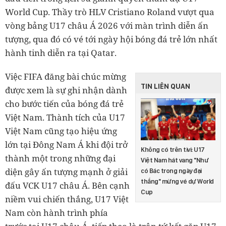
World Cup. Thầy trò HLV Cristiano Roland vượt qua
vòng bảng U17 châu Á 2026 với màn trình diễn ấn
tượng, qua đó có vé tới ngày hội bóng đá trẻ lớn nhất
hành tinh diễn ra tại Qatar.
Việc FIFA đăng bài chúc mừng
TIN LIÊN QUAN
được xem là sự ghi nhận dành
cho bước tiến của bóng đá trẻ
Việt Nam. Thành tích của U17
Việt Nam cũng tạo hiệu ứng
lớn tại Đông Nam Á khi đội trở
Không có trên tivi: U17
thành một trong những đại
Việt Nam hát vang "Như
diện gây ấn tượng mạnh ở giải
có Bác trong ngày đại
thắng" mừng vé dự World
đấu VCK U17 châu Á. Bên cạnh
Cup
niềm vui chiến thắng, U17 Việt
Nam còn hành trình phía