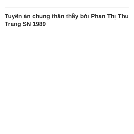
Tuyên án chung thân thầy bói Phan Thị Thu
Trang SN 1989
Trang tự nhận có khả năng xem
bói, xem vận mệnh và đưa ra
nhiều thông tin hoàn toàn không
có căn cứ như nạn nhân bị…
XÃ HỘI
-
6 giờ trước
Sức nóng nghẹt thở tại Mỹ Đình ngay lúc
này: Hàng ngàn CĐV sục sôi khí thế cổ vũ
tuyển Việt Nam đại thắng Campuchia
Hàng CĐV đổ về sân Mỹ Đình
cổ vũ đội tuyển Việt Nam đấu
tuyển Campuchia lúc 20h00 hôm