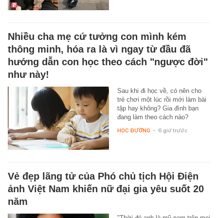
Nhiều cha mẹ cứ tưởng con mình kém
thông minh, hóa ra là vì ngay từ đầu đã
hướng dẫn con học theo cách "ngược đời"
như này!
Sau khi đi học về, có nên cho
trẻ chơi một lúc rồi mới làm bài
tập hay không? Gia đình bạn
đang làm theo cách nào?
HỌC ĐƯỜNG
-
6 giờ trước
Vẻ đẹp lãng tử của Phó chủ tịch Hội Điện
ảnh Việt Nam khiến nữ đại gia yêu suốt 20
năm
"Thời đó anh là mỹ nam trên mọi