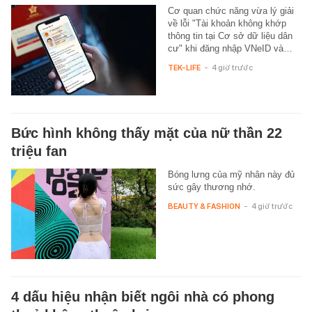
Cơ quan chức năng vừa lý giải
về lỗi "Tài khoản không khớp
thông tin tại Cơ sở dữ liệu dân
cư" khi đăng nhập VNeID và…
TEK-LIFE
-
4 giờ trước
Bức hình không thấy mặt của nữ thần 22
triệu fan
Bóng lưng của mỹ nhân này đủ
sức gây thương nhớ.
BEAUTY & FASHION
-
4 giờ trước
4 dấu hiệu nhận biết ngôi nhà có phong