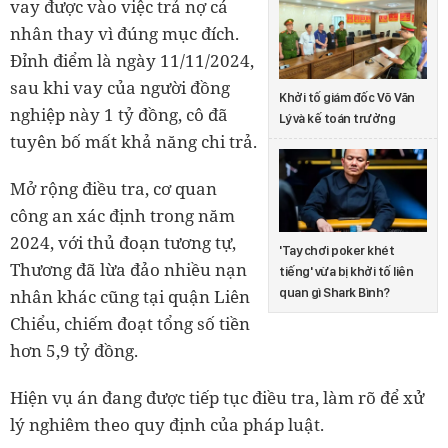
vay được vào việc trả nợ cá
nhân thay vì đúng mục đích.
Đỉnh điểm là ngày 11/11/2024,
sau khi vay của người đồng
Khởi tố giám đốc Võ Văn
nghiệp này 1 tỷ đồng, cô đã
Lý và kế toán trưởng
tuyên bố mất khả năng chi trả.
Mở rộng điều tra, cơ quan
công an xác định trong năm
2024, với thủ đoạn tương tự,
'Tay chơi poker khét
Thương đã lừa đảo nhiều nạn
tiếng' vừa bị khởi tố liên
nhân khác cũng tại quận Liên
quan gì Shark Bình?
Chiểu, chiếm đoạt tổng số tiền
hơn 5,9 tỷ đồng.
Hiện vụ án đang được tiếp tục điều tra, làm rõ để xử
lý nghiêm theo quy định của pháp luật.