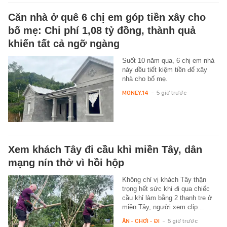
Căn nhà ở quê 6 chị em góp tiền xây cho
bố mẹ: Chi phí 1,08 tỷ đồng, thành quả
khiến tất cả ngỡ ngàng
Suốt 10 năm qua, 6 chị em nhà
này đều tiết kiệm tiền để xây
nhà cho bố mẹ.
MONEY.14
-
5 giờ trước
Xem khách Tây đi cầu khỉ miền Tây, dân
mạng nín thở vì hồi hộp
Không chỉ vị khách Tây thận
trọng hết sức khi đi qua chiếc
cầu khỉ làm bằng 2 thanh tre ở
miền Tây, người xem clip…
ĂN - CHƠI - ĐI
-
5 giờ trước