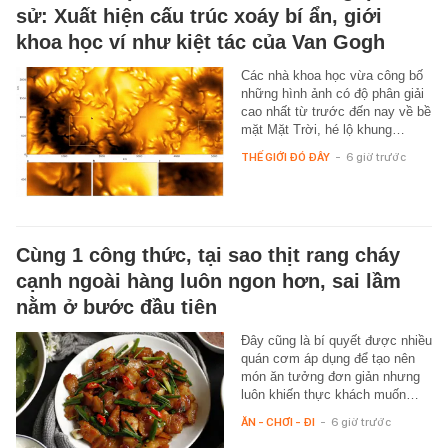
sử: Xuất hiện cấu trúc xoáy bí ẩn, giới
khoa học ví như kiệt tác của Van Gogh
Các nhà khoa học vừa công bố
những hình ảnh có độ phân giải
cao nhất từ trước đến nay về bề
mặt Mặt Trời, hé lộ khung…
THẾ GIỚI ĐÓ ĐÂY
-
6 giờ trước
Cùng 1 công thức, tại sao thịt rang cháy
cạnh ngoài hàng luôn ngon hơn, sai lầm
nằm ở bước đầu tiên
Đây cũng là bí quyết được nhiều
quán cơm áp dụng để tạo nên
món ăn tưởng đơn giản nhưng
luôn khiến thực khách muốn…
ĂN - CHƠI - ĐI
-
6 giờ trước