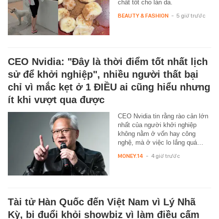
chất tốt cho làn da.
BEAUTY & FASHION
-
5 giờ trước
CEO Nvidia: "Đây là thời điểm tốt nhất lịch
sử để khởi nghiệp", nhiều người thất bại
chỉ vì mắc kẹt ở 1 ĐIỀU ai cũng hiểu nhưng
ít khi vượt qua được
CEO Nvidia tin rằng rào cản lớn
nhất của người khởi nghiệp
không nằm ở vốn hay công
nghệ, mà ở việc lo lắng quá…
MONEY.14
-
4 giờ trước
Tài tử Hàn Quốc đến Việt Nam vì Lý Nhã
Kỳ, bị đuổi khỏi showbiz vì làm điều cấm