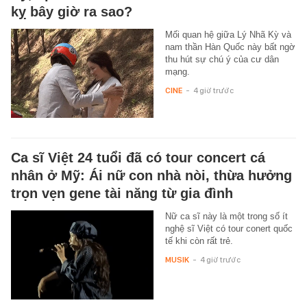
kỵ bây giờ ra sao?
Mối quan hệ giữa Lý Nhã Kỳ và
nam thần Hàn Quốc này bất ngờ
thu hút sự chú ý của cư dân
mạng.
CINE
-
4 giờ trước
Ca sĩ Việt 24 tuổi đã có tour concert cá
nhân ở Mỹ: Ái nữ con nhà nòi, thừa hưởng
trọn vẹn gene tài năng từ gia đình
Nữ ca sĩ này là một trong số ít
nghệ sĩ Việt có tour conert quốc
tế khi còn rất trẻ.
MUSIK
-
4 giờ trước