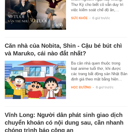
Thư Kỳ cho biết cô vẫn duy trì
việc kiểm soát chế độ ăn,…
SỨC KHỎE
-
6 giờ trước
Căn nhà của Nobita, Shin - Cậu bé bút chì
và Maruko, cái nào đắt nhất?
Ba căn nhà quen thuộc trong
loạt anime tuổi thơ, khi được
các trang bất động sản Nhật Bản
định giá theo mặt bằng hiện…
HỌC ĐƯỜNG
-
6 giờ trước
Vĩnh Long: Người dân phát sinh giao dịch
chuyển khoản có nội dung sau, cần nhanh
chóng trình báo công an