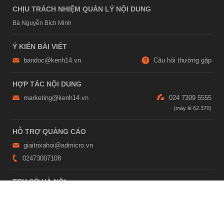
CHỊU TRÁCH NHIỆM QUẢN LÝ NỘI DUNG
Bà Nguyễn Bích Minh
Ý KIẾN BÀI VIẾT
bandoc@kenh14.vn
Câu hỏi thường gặp
HỢP TÁC NỘI DUNG
marketing@kenh14.vn
024 7309 5555
HỖ TRỢ QUẢNG CÁO
giaitrixahoi@admicro.vn
02473007108
TRỤ SỞ HÀ NỘI
Tầng 21, Tòa nhà Center Building, Hapulico Complex, Số 01, phố
Nguyễn Huy Tưởng, phường Thanh Xuân, thành phố Hà Nội