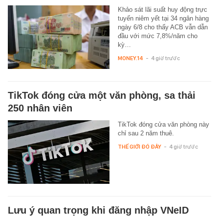
Khảo sát lãi suất huy động trực
tuyến niêm yết tại 34 ngân hàng
ngày 6/8 cho thấy ACB vẫn dẫn
đầu với mức 7,8%/năm cho
kỳ…
MONEY.14
-
4 giờ trước
TikTok đóng cửa một văn phòng, sa thải
250 nhân viên
TikTok đóng cửa văn phòng này
chỉ sau 2 năm thuê.
THẾ GIỚI ĐÓ ĐÂY
-
4 giờ trước
Lưu ý quan trọng khi đăng nhập VNeID