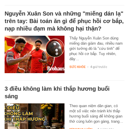
Nguyễn Xuân Son và những "miếng dán lạ"
trên tay: Bài toán ăn gì để phục hồi cơ bắp,
nạp nhiều đạm mà không hại thận?
Thấy Nguyễn Xuân Son dùng
miếng dán giảm đau, nhiều nam
giới tưởng đó là "cứu tinh" để
phục hồi cơ bắp. Tuy nhiên,
đây…
SỨC KHỎE
-
4 giờ trước
3 điều không làm khi thắp hương buổi
sáng
Theo quan niệm dân gian, có
một số việc nên tránh khi thắp
hương buổi sáng để không gian
thờ cúng luôn gọn gàng, trang…