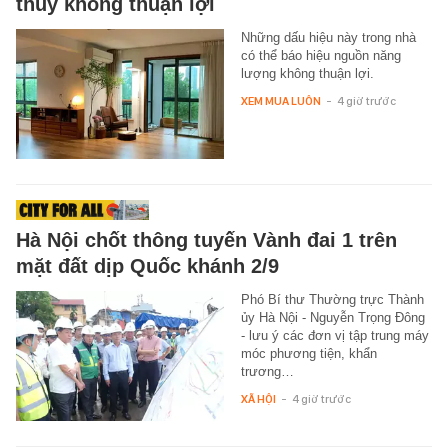
thuỷ không thuận lợi
Những dấu hiệu này trong nhà
có thể báo hiệu nguồn năng
lượng không thuận lợi.
XEM MUA LUÔN
-
4 giờ trước
Hà Nội chốt thông tuyến Vành đai 1 trên
mặt đất dịp Quốc khánh 2/9
Phó Bí thư Thường trực Thành
ủy Hà Nội - Nguyễn Trọng Đông
- lưu ý các đơn vị tập trung máy
móc phương tiện, khẩn
trương…
XÃ HỘI
-
4 giờ trước