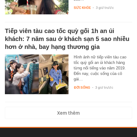
SỨC KHỎE
-
3 giờ trước
Tiếp viên tàu cao tốc quỳ gối 1h an ủi
khách: 7 năm sau ở khách sạn 5 sao nhiều
hơn ở nhà, bay hạng thương gia
Hình ảnh nữ tiếp viên tàu cao
tốc quỳ gối an ủi khách hàng
từng nổi tiếng vào năm 2019.
Đến nay, cuộc sống của cô
gái…
ĐỜI SỐNG
-
3 giờ trước
Xem thêm