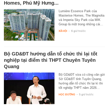
Homes, Phú Mỹ Hưng...
Lumière Essence Park của
Masterise Homes, The Magnolia
và Imperia Sky Park của MIK
Group là một trong những cái…
XÃ HỘI
-
6 giờ trước
Bộ GD&ĐT hướng dẫn tổ chức thi lại tốt
nghiệp tại điểm thi THPT Chuyên Tuyên
Quang
Bộ GD&ĐT vừa có công văn gửi
Sở GD&ĐT tỉnh Tuyên Quang,
hướng dẫn tổ chức thi lại kì thi
tốt nghiệp THPT năm 2026…
HỌC ĐƯỜNG
-
5 giờ trước