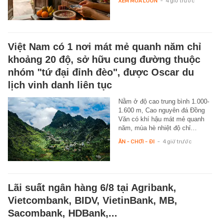
XEM MUA LUÔN
-
4 giờ trước
Việt Nam có 1 nơi mát mẻ quanh năm chỉ
khoảng 20 độ, sở hữu cung đường thuộc
nhóm "tứ đại đỉnh đèo", được Oscar du
lịch vinh danh liên tục
Nằm ở độ cao trung bình 1.000-
1.600 m, Cao nguyên đá Đồng
Văn có khí hậu mát mẻ quanh
năm, mùa hè nhiệt độ chỉ…
ĂN - CHƠI - ĐI
-
4 giờ trước
Lãi suất ngân hàng 6/8 tại Agribank,
Vietcombank, BIDV, VietinBank, MB,
Sacombank, HDBank,...