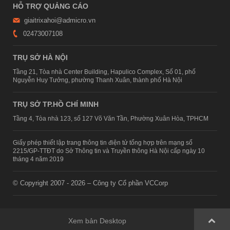
HỖ TRỢ QUẢNG CÁO
giaitrixahoi@admicro.vn
02473007108
TRỤ SỞ HÀ NỘI
Tầng 21, Tòa nhà Center Building, Hapulico Complex, Số 01, phố
Nguyễn Huy Tưởng, phường Thanh Xuân, thành phố Hà Nội
TRỤ SỞ TP.HỒ CHÍ MINH
Tầng 4, Tòa nhà 123, số 127 Võ Văn Tần, Phường Xuân Hòa, TPHCM
Giấy phép thiết lập trang thông tin điện tử tổng hợp trên mạng số
2215/GP-TTĐT do Sở Thông tin và Truyền thông Hà Nội cấp ngày 10
tháng 4 năm 2019
© Copyright 2007 - 2026 – Công ty Cổ phần VCCorp
Xem bản Desktop