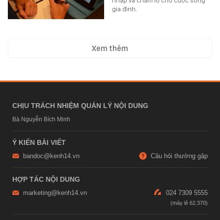
gia đình.
Xem thêm
CHỊU TRÁCH NHIỆM QUẢN LÝ NỘI DUNG
Bà Nguyễn Bích Minh
Ý KIẾN BÀI VIẾT
bandoc@kenh14.vn
Câu hỏi thường gặp
HỢP TÁC NỘI DUNG
marketing@kenh14.vn
024 7309 5555