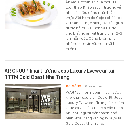
Ăn vặt là “chân ái” của mọi lứa
tuổi, theo Khảo sát thị trường về
nhu cầu tiêu dùng ngành ẩm
thực Việt Nam do Gojek phối hợp
với Kantar thực hiện, 1/3 số người
được hỏi tại Sài Gòn và Hà Nội
cho biết họ ăn vặt trung bình 2-3
lần mỗi ngày. Cùng khám phá
những món ăn vặt hot nhất hai
miền nào!
AR GROUP khai trương Jess Luxury Eyewear tại
TTTM Gold Coast Nha Trang
ĐỜI SỐNG
- 6 năm trước
Vượt "vũ môn ngoạn mục", vượt
khó khăn sau dịch Covid-19, Jess
Luxury Eyewear - Trung tâm khám
khúc xạ và mắt kính cao cấp ra đời
phục vụ người dân thành phố
biển Nha Trang vào ngày 26/9 tại
Gold Coast Nha Trang.