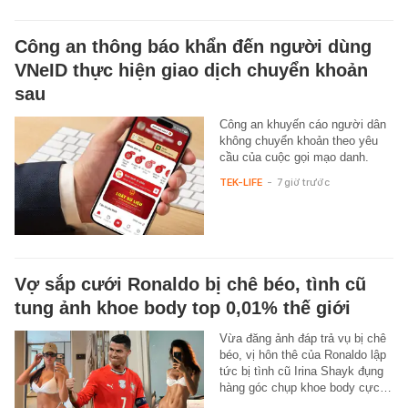
Công an thông báo khẩn đến người dùng
VNeID thực hiện giao dịch chuyển khoản
sau
Công an khuyến cáo người dân
không chuyển khoản theo yêu
cầu của cuộc gọi mạo danh.
TEK-LIFE
-
7 giờ trước
Vợ sắp cưới Ronaldo bị chê béo, tình cũ
tung ảnh khoe body top 0,01% thế giới
Vừa đăng ảnh đáp trả vụ bị chê
béo, vị hôn thê của Ronaldo lập
tức bị tình cũ Irina Shayk đụng
hàng góc chụp khoe body cực…