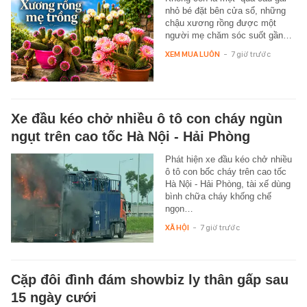
nhỏ bé đặt bên cửa sổ, những
chậu xương rồng được một
người mẹ chăm sóc suốt gần…
XEM MUA LUÔN
-
7 giờ trước
Xe đầu kéo chở nhiều ô tô con cháy ngùn
ngụt trên cao tốc Hà Nội - Hải Phòng
Phát hiện xe đầu kéo chở nhiều
ô tô con bốc cháy trên cao tốc
Hà Nội - Hải Phòng, tài xế dùng
bình chữa cháy khống chế
ngọn…
XÃ HỘI
-
7 giờ trước
Cặp đôi đình đám showbiz ly thân gấp sau
15 ngày cưới