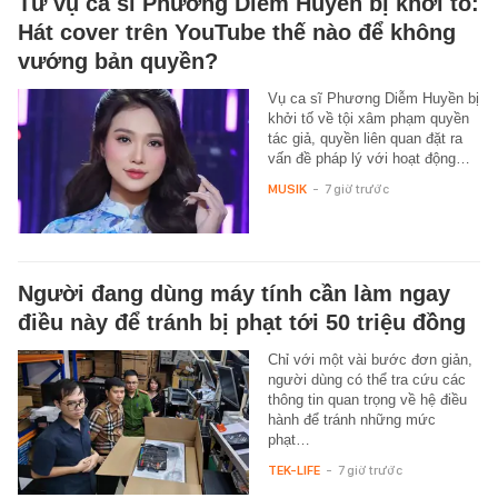
Từ vụ ca sĩ Phương Diễm Huyền bị khởi tố:
Hát cover trên YouTube thế nào để không
vướng bản quyền?
Vụ ca sĩ Phương Diễm Huyền bị
khởi tố về tội xâm phạm quyền
tác giả, quyền liên quan đặt ra
vấn đề pháp lý với hoạt động…
MUSIK
-
7 giờ trước
Người đang dùng máy tính cần làm ngay
điều này để tránh bị phạt tới 50 triệu đồng
Chỉ với một vài bước đơn giản,
người dùng có thể tra cứu các
thông tin quan trọng về hệ điều
hành để tránh những mức
phạt…
TEK-LIFE
-
7 giờ trước