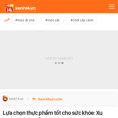
MỚI NHẤT
#mẹo đi chợ
#mẹo vặt
#chơi cây cảnh
Xem thêm
Xem Mua Luôn
Lựa chọn thực phẩm tốt cho sức khỏe: Xu