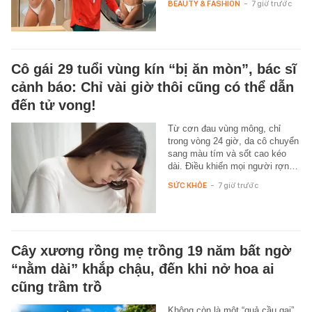
BEAUTY & FASHION
-
7 giờ trước
Cô gái 29 tuổi vùng kín “bị ăn mòn”, bác sĩ
cảnh báo: Chỉ vài giờ thôi cũng có thể dẫn
đến tử vong!
Từ cơn đau vùng mông, chỉ
trong vòng 24 giờ, da cô chuyển
sang màu tím và sốt cao kéo
dài. Điều khiến mọi người rợn…
SỨC KHỎE
-
7 giờ trước
Cây xương rồng mẹ trồng 19 năm bất ngờ
“nằm dài” khắp chậu, đến khi nở hoa ai
cũng trầm trồ
Không còn là một “quả cầu gai”