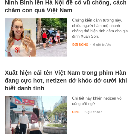
Ninh Bình lên Hà Nội để cổ vũ chồng, cách
chăm con quá Việt Nam
Chứng kiến cảnh tượng này,
nhiều người hâm mộ nhanh
chóng thể hiện tình cảm cho gia
đình Xuân Son.
ĐỜI SỐNG
-
6 giờ trước
Xuất hiện cái tên Việt Nam trong phim Hàn
đang cực hot, netizen dở khóc dở cười khi
biết danh tính
Chi tiết này khiến netizen vô
cùng bất ngờ.
CINE
-
6 giờ trước