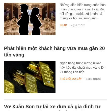
Những diễn biến trong cuộc hôn
nhân chóng vánh của 1 cặp đôi
nổi tiếng showbiz đã khiến cả
mạng xã hội sôi sùng sục.
STAR
-
7 giờ trước
Phát hiện một khách hàng vừa mua gần 20
tấn vàng
Ngân hàng trung ương nước
này kéo dài chuỗi mua vàng lên
21 tháng liên tiếp.
THẾ GIỚI ĐÓ ĐÂY
-
6 giờ trước
Vợ Xuân Son tự lái xe đưa cả gia đình từ