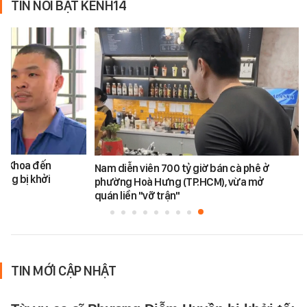
TIN NỔI BẬT KÊNH14
ăn Khoa đến
Nam diễn viên 700 tỷ giờ bán cà phê ở
ũng bị khởi
phường Hoà Hưng (TP.HCM), vừa mở
quán liền "vỡ trận"
TIN MỚI CẬP NHẬT