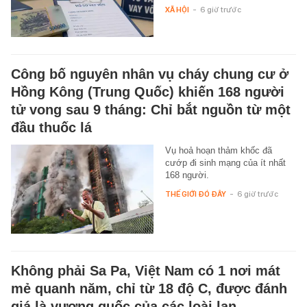
XÃ HỘI
-
6 giờ trước
Công bố nguyên nhân vụ cháy chung cư ở
Hồng Kông (Trung Quốc) khiến 168 người
tử vong sau 9 tháng: Chỉ bắt nguồn từ một
đầu thuốc lá
Vụ hoả hoạn thảm khốc đã
cướp đi sinh mạng của ít nhất
168 người.
THẾ GIỚI ĐÓ ĐÂY
-
6 giờ trước
Không phải Sa Pa, Việt Nam có 1 nơi mát
mẻ quanh năm, chỉ từ 18 độ C, được đánh
giá là vương quốc của các loài lan