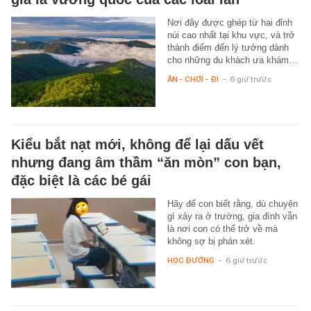
Nơi đây được ghép từ hai đỉnh
núi cao nhất tại khu vực, và trở
thành điểm đến lý tưởng dành
cho những du khách ưa khám…
ĂN - CHƠI - ĐI
-
6 giờ trước
Kiểu bắt nạt mới, không để lại dấu vết
nhưng đang âm thầm “ăn mòn” con bạn,
đặc biệt là các bé gái
Hãy để con biết rằng, dù chuyện
gì xảy ra ở trường, gia đình vẫn
là nơi con có thể trở về mà
không sợ bị phán xét.
HỌC ĐƯỜNG
-
6 giờ trước