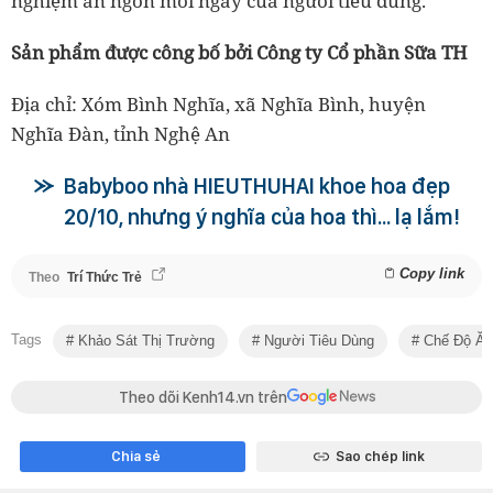
nghiệm ăn ngon mỗi ngày của người tiêu dùng.
Sản phẩm được công bố bởi Công ty Cổ phần Sữa TH
Địa chỉ: Xóm Bình Nghĩa, xã Nghĩa Bình, huyện
Nghĩa Đàn, tỉnh Nghệ An
Babyboo nhà HIEUTHUHAI khoe hoa đẹp
20/10, nhưng ý nghĩa của hoa thì... lạ lắm!
Copy link
Theo
Trí Thức Trẻ
Tags
Khảo Sát Thị Trường
Người Tiêu Dùng
Chế Độ Ăn
Theo dõi Kenh14.vn trên
Chia sẻ
Sao chép link