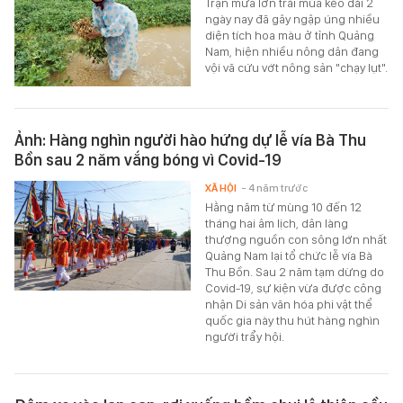
Trận mưa lớn trái mùa kéo dài 2
ngày nay đã gây ngập úng nhiều
diện tích hoa màu ở tỉnh Quảng
Nam, hiện nhiều nông dân đang
vội vã cứu vớt nông sản "chạy lụt".
Ảnh: Hàng nghìn người hào hứng dự lễ vía Bà Thu
Bồn sau 2 năm vắng bóng vì Covid-19
XÃ HỘI
- 4 năm trước
Hằng năm từ mùng 10 đến 12
tháng hai âm lịch, dân làng
thượng nguồn con sông lớn nhất
Quảng Nam lại tổ chức lễ vía Bà
Thu Bồn. Sau 2 năm tạm dừng do
Covid-19, sự kiện vừa được công
nhận Di sản văn hóa phi vật thể
quốc gia này thu hút hàng nghìn
người trẩy hội.