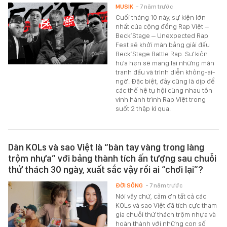
MUSIK
- 7 năm trước
Cuối tháng 10 này, sự kiện lớn
nhất của cộng đồng Rap Việt –
Beck’Stage – Unexpected Rap
Fest sẽ khởi màn bằng giải đấu
Beck’Stage Battle Rap. Sự kiện
hứa hẹn sẽ mang lại những màn
tranh đấu và trình diễn không-ai-
ngờ. Đặc biệt, đây cũng là dịp để
các thế hệ tụ hội cùng nhau tôn
vinh hành trình Rap Việt trong
suốt 2 thập kỉ qua.
Dàn KOLs và sao Việt là “bàn tay vàng trong làng
trộm nhựa” với bảng thành tích ấn tượng sau chuỗi
thử thách 30 ngày, xuất sắc vậy rồi ai “chơi lại”?
ĐỜI SỐNG
- 7 năm trước
Nói vậy chứ, cảm ơn tất cả các
KOLs và sao Việt đã tích cực tham
gia chuỗi thử thách trộm nhựa và
hoàn thành với những con số