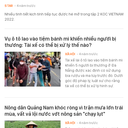
STAR
- 4 năm trước
Nhiều tình tiết kịch tính tiếp tục được hé mở trong tập 2 KOC VIETNAM
2022.
Vụ ô tô lao vào tiệm bánh mì khiến nhiều người bị
thương: Tài xế có thể bị xử lý thế nào?
XÃ HỘI
- 4 năm trước
Tài xế lái ô tô lao vào tiệm bánh mì
khiến 5 người bị thương ở Đà
Nẵng được xác định có sử dụng
bia rượu và ma túy trước đó. Dưới
góc độ pháp lý, luật sư cho rằng
tài xế có thể bị xử lý hình sự.
Nông dân Quảng Nam khóc ròng vì trận mưa lớn trái
mùa, vất vả lội nước vớt nông sản "chạy lụt"
XÃ HỘI
- 4 năm trước