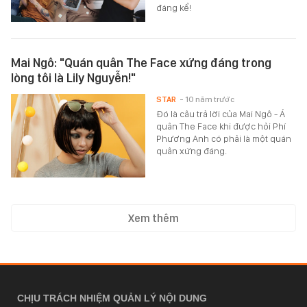
đáng kể!
Mai Ngô: "Quán quân The Face xứng đáng trong
lòng tôi là Lily Nguyễn!"
STAR
- 10 năm trước
Đó là câu trả lời của Mai Ngô - Á
quân The Face khi được hỏi Phí
Phương Anh có phải là một quán
quân xứng đáng.
Xem thêm
CHỊU TRÁCH NHIỆM QUẢN LÝ NỘI DUNG