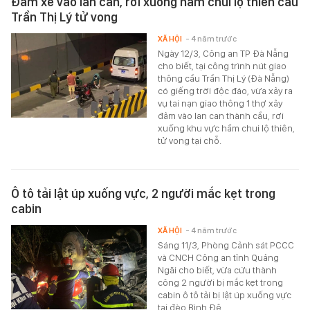
Đâm xe vào lan can, rơi xuống hầm chui lộ thiên cầu
Trần Thị Lý tử vong
XÃ HỘI
- 4 năm trước
Ngày 12/3, Công an TP Đà Nẵng
cho biết, tại công trình nút giao
thông cầu Trần Thị Lý (Đà Nẵng)
có giếng trời độc đáo, vừa xảy ra
vụ tai nạn giao thông 1 thợ xây
đâm vào lan can thành cầu, rơi
xuống khu vực hầm chui lộ thiên,
tử vong tại chỗ.
Ô tô tải lật úp xuống vực, 2 người mắc kẹt trong
cabin
XÃ HỘI
- 4 năm trước
Sáng 11/3, Phòng Cảnh sát PCCC
và CNCH Công an tỉnh Quảng
Ngãi cho biết, vừa cứu thành
công 2 người bị mắc kẹt trong
cabin ô tô tải bị lật úp xuống vực
tại đèo Bình Đê.