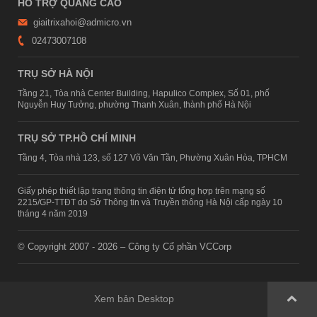
HỖ TRỢ QUẢNG CÁO
giaitrixahoi@admicro.vn
02473007108
TRỤ SỞ HÀ NỘI
Tầng 21, Tòa nhà Center Building, Hapulico Complex, Số 01, phố
Nguyễn Huy Tưởng, phường Thanh Xuân, thành phố Hà Nội
TRỤ SỞ TP.HỒ CHÍ MINH
Tầng 4, Tòa nhà 123, số 127 Võ Văn Tần, Phường Xuân Hòa, TPHCM
Giấy phép thiết lập trang thông tin điện tử tổng hợp trên mạng số
2215/GP-TTĐT do Sở Thông tin và Truyền thông Hà Nội cấp ngày 10
tháng 4 năm 2019
© Copyright 2007 - 2026 – Công ty Cổ phần VCCorp
Xem bản Desktop