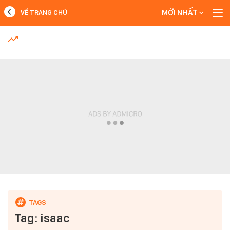
MỚI NHẤT
VỀ TRANG CHỦ
MỚI NHẤT
Xem thêm
Tag: isaac