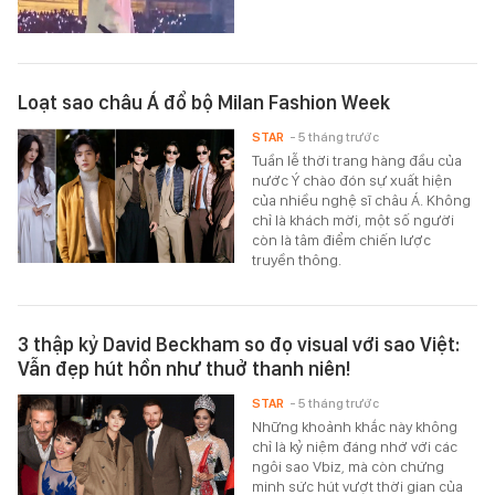
Loạt sao châu Á đổ bộ Milan Fashion Week
STAR
- 5 tháng trước
Tuần lễ thời trang hàng đầu của
nước Ý chào đón sự xuất hiện
của nhiều nghệ sĩ châu Á. Không
chỉ là khách mời, một số người
còn là tâm điểm chiến lược
truyền thông.
3 thập kỷ David Beckham so đọ visual với sao Việt:
Vẫn đẹp hút hồn như thuở thanh niên!
STAR
- 5 tháng trước
Những khoảnh khắc này không
chỉ là kỷ niệm đáng nhớ với các
ngôi sao Vbiz, mà còn chứng
minh sức hút vượt thời gian của