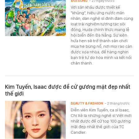
ĐỜI SỐNG
- 27 ngày trước
Với sân khấu được thiết kế
"khủng", hiệu ứng nước mãn
nhãn, dàn nghệ sĩ đình đám cùng
loạt trải nghiệm tương tác sôi
động, Huda chính thức mang lễ
hội biển đến Đà Nẵng. Sự kiện
hứa hẹn sẽ trở thành sân chơi
mùa hè bùng nổ, nơi mọi rào cản
được xóa nhòa, để hàng nghìn
bạn trẻ tự do hòa mình và kết nối
chân thành.
Kim Tuyến, Isaac được đề cử gương mặt đẹp nhất
thế giới
BEAUTY & FASHION
- 2 tháng trước
Diễn viên Kim Tuyến, ca sĩ Isaac,
Chi Xê là những nghệ sĩ Việt mới
nhất được đề cử top 100 gương
mặt đẹp nhất thế giới của TC
Candler.