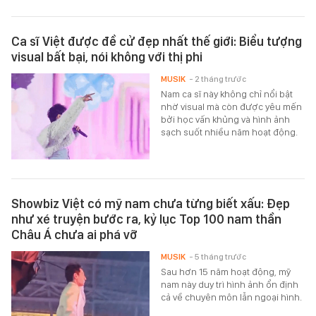
Ca sĩ Việt được đề cử đẹp nhất thế giới: Biểu tượng
visual bất bại, nói không với thị phi
MUSIK
- 2 tháng trước
Nam ca sĩ này không chỉ nổi bật
nhờ visual mà còn được yêu mến
bởi học vấn khủng và hình ảnh
sạch suốt nhiều năm hoạt động.
Showbiz Việt có mỹ nam chưa từng biết xấu: Đẹp
như xé truyện bước ra, kỷ lục Top 100 nam thần
Châu Á chưa ai phá vỡ
MUSIK
- 5 tháng trước
Sau hơn 15 năm hoạt động, mỹ
nam này duy trì hình ảnh ổn định
cả về chuyên môn lẫn ngoại hình.