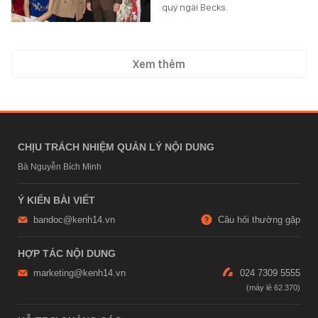
quý ngài Becks.
Xem thêm
CHỊU TRÁCH NHIỆM QUẢN LÝ NỘI DUNG
Bà Nguyễn Bích Minh
Ý KIẾN BÀI VIẾT
bandoc@kenh14.vn
Câu hỏi thường gặp
HỢP TÁC NỘI DUNG
marketing@kenh14.vn
024 7309 5555