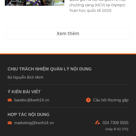
chương vàng (HCV) tại Olympic
Toán học quốc tế 2020.
Xem thêm
CHỊU TRÁCH NHIỆM QUẢN LÝ NỘI DUNG
Bà Nguyễn Bích Minh
Ý KIẾN BÀI VIẾT
bandoc@kenh14.vn
Câu hỏi thường gặp
HỢP TÁC NỘI DUNG
marketing@kenh14.vn
024 7309 5555