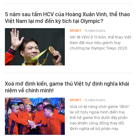
5 năm sau tấm HCV của Hoàng Xuân Vinh, thể thao
Việt Nam lại mơ đến kỳ tích tại Olympic?
SPORT
- 5 năm trước
Với 18 VĐV ở 11 môn, thể thao Việt
Nam đặt mục tiêu giành huy
chương tại Olympic Tokyo 2020.
Xoá mờ định kiến, game thủ Việt tự định nghĩa khái
niệm về chính mình!
SPORT
- 5 năm trước
Vừa có kỹ năng chơi game “đỉnh”
lại sở hữu ngoại hình điển trai,
thế hệ game thủ dưới đây phần
nào khiến cộng đồng thay đổi
định nghĩa về bộ phận này.