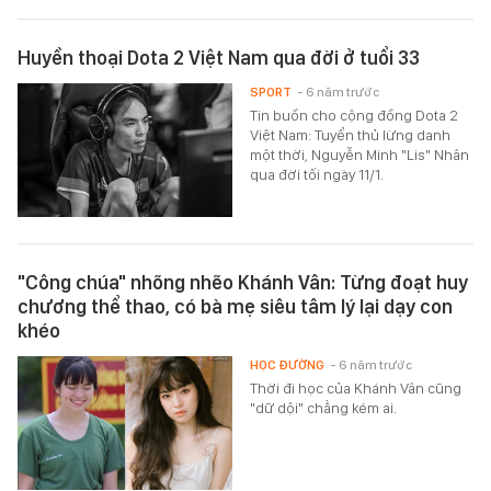
Huyền thoại Dota 2 Việt Nam qua đời ở tuổi 33
SPORT
- 6 năm trước
Tin buồn cho cộng đồng Dota 2
Việt Nam: Tuyển thủ lừng danh
một thời, Nguyễn Minh "Lis" Nhân
qua đời tối ngày 11/1.
"Công chúa" nhõng nhẽo Khánh Vân: Từng đoạt huy
chương thể thao, có bà mẹ siêu tâm lý lại dạy con
khéo
HỌC ĐƯỜNG
- 6 năm trước
Thời đi học của Khánh Vân cũng
"dữ dội" chẳng kém ai.