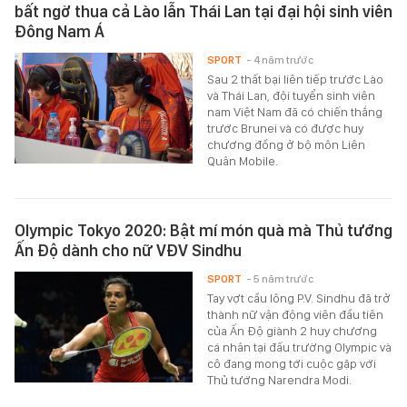
bất ngờ thua cả Lào lẫn Thái Lan tại đại hội sinh viên
Đông Nam Á
SPORT
- 4 năm trước
Sau 2 thất bại liên tiếp trước Lào
và Thái Lan, đội tuyển sinh viên
nam Việt Nam đã có chiến thắng
trước Brunei và có được huy
chương đồng ở bộ môn Liên
Quân Mobile.
Olympic Tokyo 2020: Bật mí món quà mà Thủ tướng
Ấn Độ dành cho nữ VĐV Sindhu
SPORT
- 5 năm trước
Tay vợt cầu lông P.V. Sindhu đã trở
thành nữ vận động viên đầu tiên
của Ấn Độ giành 2 huy chương
cá nhân tại đấu trường Olympic và
cô đang mong tới cuộc gặp với
Thủ tướng Narendra Modi.