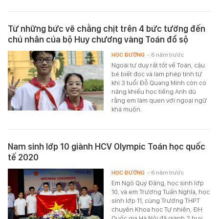
Từ những bức vẽ chằng chịt trên 4 bức tường đến
chủ nhân của bộ Huy chương vàng Toán đồ sộ
HỌC ĐƯỜNG
- 6 năm trước
Ngoài tư duy rất tốt về Toán, cậu
bé biết đọc và làm phép tính từ
khi 3 tuổi Đỗ Quang Minh còn có
năng khiếu học tiếng Anh dù
rằng em làm quen với ngoại ngữ
khá muộn.
Nam sinh lớp 10 giành HCV Olympic Toán học quốc
tế 2020
HỌC ĐƯỜNG
- 6 năm trước
Em Ngô Quý Đăng, học sinh lớp
10, và em Trương Tuấn Nghĩa, học
sinh lớp 11, cùng Trường THPT
chuyên Khoa học Tự nhiên, ĐH
Quốc gia Hà Nội đã giành 2 huy