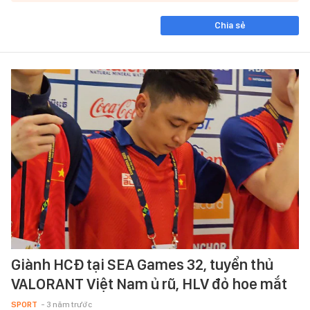
Chia sẻ
Giành HCĐ tại SEA Games 32, tuyển thủ
VALORANT Việt Nam ủ rũ, HLV đỏ hoe mắt
SPORT
- 3 năm trước