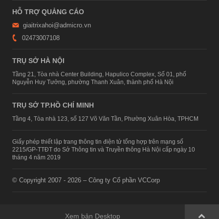
HỖ TRỢ QUẢNG CÁO
giaitrixahoi@admicro.vn
02473007108
TRỤ SỞ HÀ NỘI
Tầng 21, Tòa nhà Center Building, Hapulico Complex, Số 01, phố
Nguyễn Huy Tưởng, phường Thanh Xuân, thành phố Hà Nội
TRỤ SỞ TP.HỒ CHÍ MINH
Tầng 4, Tòa nhà 123, số 127 Võ Văn Tần, Phường Xuân Hòa, TPHCM
Giấy phép thiết lập trang thông tin điện tử tổng hợp trên mạng số
2215/GP-TTĐT do Sở Thông tin và Truyền thông Hà Nội cấp ngày 10
tháng 4 năm 2019
© Copyright 2007 - 2026 – Công ty Cổ phần VCCorp
Xem bản Desktop