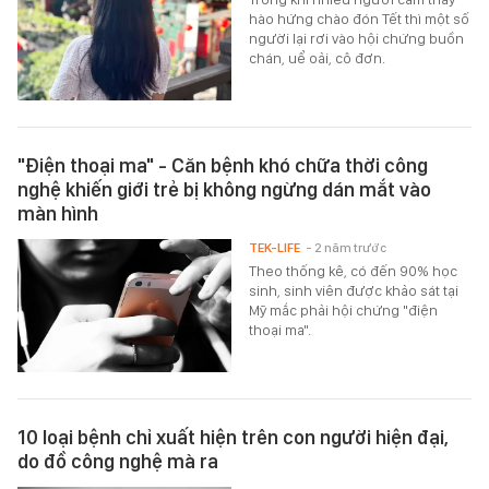
hào hứng chào đón Tết thì một số
người lại rơi vào hội chứng buồn
chán, uể oải, cô đơn.
"Điện thoại ma" - Căn bệnh khó chữa thời công
nghệ khiến giới trẻ bị không ngừng dán mắt vào
màn hình
TEK-LIFE
- 2 năm trước
Theo thống kê, có đến 90% học
sinh, sinh viên được khảo sát tại
Mỹ mắc phải hội chứng "điện
thoại ma".
10 loại bệnh chỉ xuất hiện trên con người hiện đại,
do đồ công nghệ mà ra