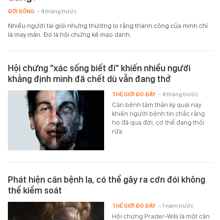
ĐỜI SỐNG
- 4 tháng trước
Nhiều người tài giỏi nhưng thường lo rằng thành công của mình chỉ
là may mắn. Đó là hội chứng kẻ mạo danh.
Hội chứng "xác sống biết đi" khiến nhiều người
khẳng định mình đã chết dù vẫn đang thở
THẾ GIỚI ĐÓ ĐÂY
- 4 tháng trước
Căn bệnh tâm thần kỳ quái này
khiến người bệnh tin chắc rằng
họ đã qua đời, cơ thể đang thối
rữa.
Phát hiện căn bệnh lạ, có thể gây ra cơn đói không
thể kiểm soát
THẾ GIỚI ĐÓ ĐÂY
- 1 năm trước
Hội chứng Prader-Willi là một căn