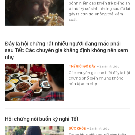
bệnh hiếm gặp khiến trẻ biếng ăn
ở thời kỳ sơ sinh nhưng sau đó lại
gây ra cơn đói không thể kiểm
soát.
Đây là hội chứng rất nhiều người đang mắc phải
sau Tết: Các chuyên gia khẳng định không nên xem
nhẹ
THẾ GIỚI ĐÓ ĐÂY
- 2 năm trước
Các chuyên gia cho biết đây là hội
chứng phổ biến nhưng không
nên bị xem nhẹ.
Hội chứng nỗi buồn kỳ nghỉ Tết
SỨC KHỎE
- 2 năm trước
Trong khi nhiều người cảm thấy