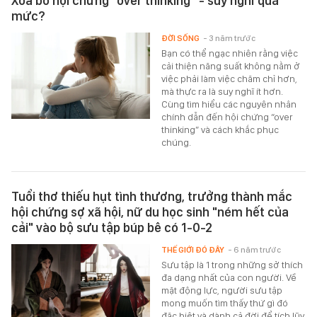
Xóa bỏ hội chứng “over thinking” - suy nghĩ quá
mức?
ĐỜI SỐNG
- 3 năm trước
Bạn có thể ngạc nhiên rằng việc
cải thiện năng suất không nằm ở
việc phải làm việc chăm chỉ hơn,
mà thực ra là suy nghĩ ít hơn.
Cùng tìm hiểu các nguyên nhân
chính dẫn đến hội chứng “over
thinking” và cách khắc phục
chúng.
Tuổi thơ thiếu hụt tình thương, trưởng thành mắc
hội chứng sợ xã hội, nữ du học sinh "ném hết của
cải" vào bộ sưu tập búp bê có 1-0-2
THẾ GIỚI ĐÓ ĐÂY
- 6 năm trước
Sưu tập là 1 trong những sở thích
đa dạng nhất của con người. Về
mặt động lực, người sưu tập
mong muốn tìm thấy thứ gì đó
đặc biệt và dành cả đời để tích lũy