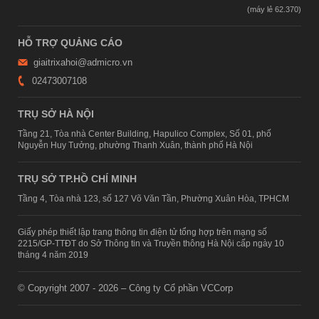
HỖ TRỢ QUẢNG CÁO
giaitrixahoi@admicro.vn
02473007108
TRỤ SỞ HÀ NỘI
Tầng 21, Tòa nhà Center Building, Hapulico Complex, Số 01, phố
Nguyễn Huy Tưởng, phường Thanh Xuân, thành phố Hà Nội
TRỤ SỞ TP.HỒ CHÍ MINH
Tầng 4, Tòa nhà 123, số 127 Võ Văn Tần, Phường Xuân Hòa, TPHCM
Giấy phép thiết lập trang thông tin điện tử tổng hợp trên mạng số
2215/GP-TTĐT do Sở Thông tin và Truyền thông Hà Nội cấp ngày 10
tháng 4 năm 2019
© Copyright 2007 - 2026 – Công ty Cổ phần VCCorp