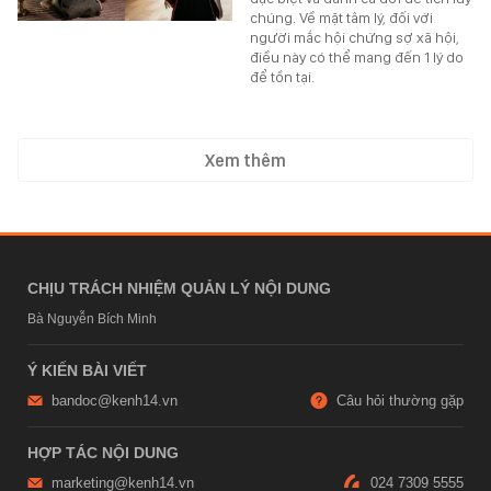
chúng. Về mặt tâm lý, đối với
người mắc hội chứng sợ xã hội,
điều này có thể mang đến 1 lý do
để tồn tại.
Xem thêm
CHỊU TRÁCH NHIỆM QUẢN LÝ NỘI DUNG
Bà Nguyễn Bích Minh
Ý KIẾN BÀI VIẾT
bandoc@kenh14.vn
Câu hỏi thường gặp
HỢP TÁC NỘI DUNG
marketing@kenh14.vn
024 7309 5555