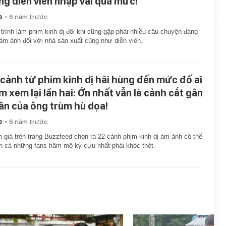
ng diễn viên nhập vai quá mức!
-
e
6 năm trước
trình làm phim kinh dị đôi khi cũng gặp phải nhiều câu chuyện đáng
ám ảnh đối với nhà sản xuất cũng như diễn viên.
 cảnh từ phim kinh dị hãi hùng đến mức đố ai
m xem lại lần hai: Ớn nhất vẫn là cảnh cắt gân
ân của ông trùm hù dọa!
-
e
6 năm trước
 giả trên trang Buzzfeed chọn ra 22 cảnh phim kinh dị ám ảnh có thể
n cả những fans hâm mộ kỳ cựu nhất phải khóc thét.