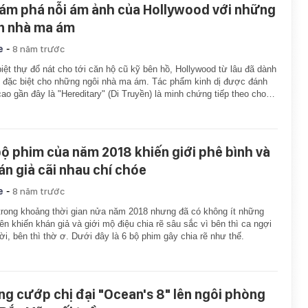
ám phá nỗi ám ảnh của Hollywood với những
n nhà ma ám
-
e
8 năm trước
iệt thự đổ nát cho tới căn hộ cũ kỹ bên hồ, Hollywood từ lâu đã dành
rí đặc biệt cho những ngôi nhà ma ám. Tác phẩm kinh dị được đánh
cao gần đây là "Hereditary" (Di Truyền) là minh chứng tiếp theo cho…
bộ phim của năm 2018 khiến giới phê bình và
án giả cãi nhau chí chóe
-
e
8 năm trước
trong khoảng thời gian nửa năm 2018 nhưng đã có không ít những
tên khiến khán giả và giới mộ điệu chia rẽ sâu sắc vì bên thì ca ngợi
lời, bên thì thờ ơ. Dưới đây là 6 bộ phim gây chia rẽ như thế.
ng cướp chị đại "Ocean's 8" lên ngôi phòng