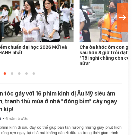
ểm chuẩn đại học 2026 MỚI và
Cha òa khóc ôm con gái 
HANH nhất
sau hơn 8 giờ trôi dạt tr
"Tôi nghĩ chẳng còn cơ h
nữa"
n tóc gáy với 16 phim kinh dị Âu Mỹ siêu ám
h, tranh thủ mùa ở nhà "đóng bỉm" cày ngay
n kịp!
-
e
6 năm trước
 phim kinh dị sau đây có thể giúp bạn tận hưởng những giây phút kịch
, rùng rợn ngay tại nhà mà không cần đi đâu xa trong thời gian tránh