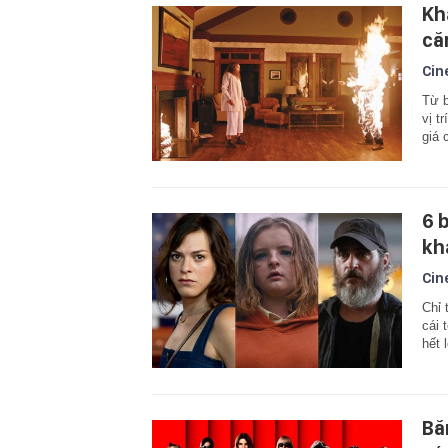
Kh
că
Cin
Từ b
vị t
giá 
6 
kh
Cin
Chỉ 
cái 
hết 
Bă