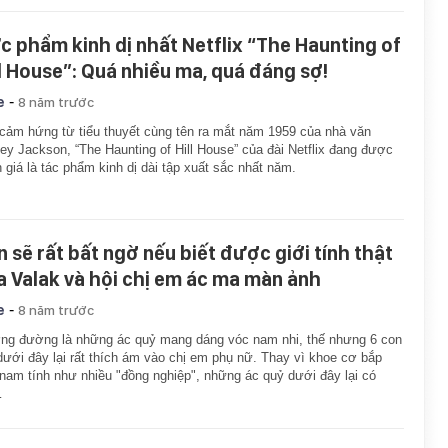
c phẩm kinh dị nhất Netflix “The Haunting of
ll House”: Quá nhiều ma, quá đáng sợ!
-
e
8 năm trước
cảm hứng từ tiểu thuyết cùng tên ra mắt năm 1959 của nhà văn
ley Jackson, “The Haunting of Hill House” của đài Netflix đang được
 giá là tác phẩm kinh dị dài tập xuất sắc nhất năm.
n sẽ rất bất ngờ nếu biết được giới tính thật
a Valak và hội chị em ác ma màn ảnh
-
e
8 năm trước
g đường là những ác quỷ mang dáng vóc nam nhi, thế nhưng 6 con
ưới đây lại rất thích ám vào chị em phụ nữ. Thay vì khoe cơ bắp
nam tính như nhiều "đồng nghiệp", những ác quỷ dưới đây lại có
…