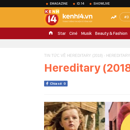
EMAGAZINE
ID.14
SHOWLIVE
3
Star
Ciné
Musik
Beauty & Fashion
TIN TỨC VỀ HEREDITARY (2018) - HEREDITARY 
Hereditary (201
Chia sẻ
0