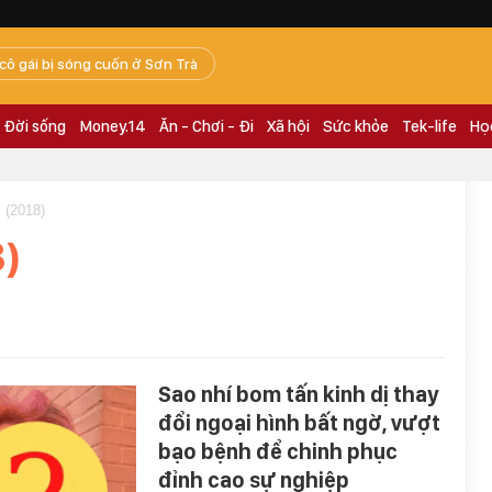
 cô gái bị sóng cuốn ở Sơn Trà
Đời sống
Money.14
Ăn - Chơi - Đi
Xã hội
Sức khỏe
Tek-life
Họ
(2018)
8)
Sao nhí bom tấn kinh dị thay
đổi ngoại hình bất ngờ, vượt
bạo bệnh để chinh phục
đỉnh cao sự nghiệp