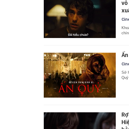
vô
xu
Cin
Khoả
chín
Ấn
Cin
Sở h
Quỷ 
Rợ
Hi