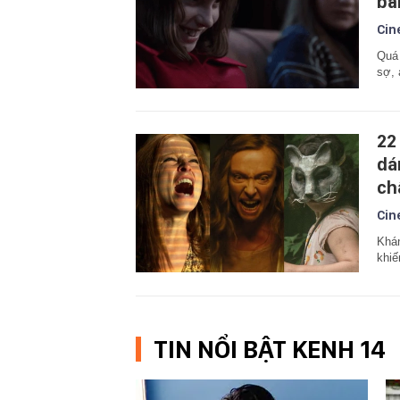
bằ
Cin
Quá 
sợ, 
22
dá
ch
Cin
Khán
khiế
TIN NỔI BẬT KENH 14