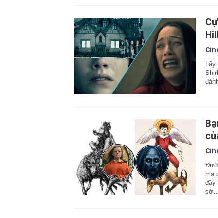
Cự
Hi
Cin
Lấy 
Shir
đánh
Bạ
củ
Cin
Đườn
ma d
đầy 
sở