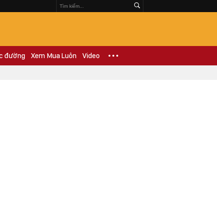
c đường
Xem Mua Luôn
Video