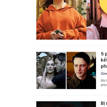
5 
kế
ph
Cin
Đôi 
phim
Bị