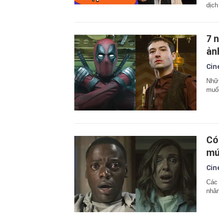
dịch
7 
ản
Cin
Nhữn
muốn
Có
mứ
Cin
Các 
nhân