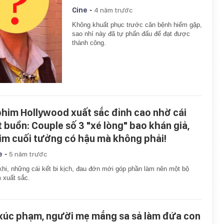
-
Cine
4 năm trước
Không khuất phục trước căn bệnh hiếm gặp,
sao nhí này đã tự phấn đấu để đạt được
thành công.
phim Hollywood xuất sắc đỉnh cao nhờ cái
t buồn: Couple số 3 "xé lòng" bao khán giả,
im cuối tưởng có hậu mà không phải!
-
e
5 năm trước
khi, những cái kết bi kịch, đau đớn mới góp phần làm nên một bộ
 xuất sắc.
 xúc phạm, người mẹ mắng sa sả làm đứa con