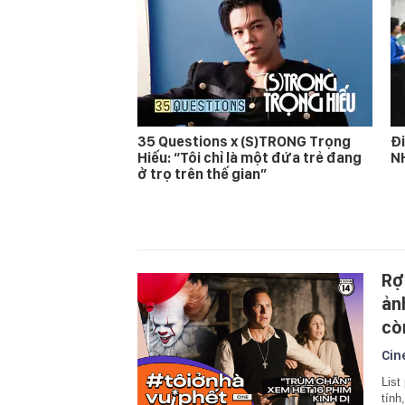
35 Questions x (S)TRONG Trọng
Đi
Hiếu: “Tôi chỉ là một đứa trẻ đang
N
ở trọ trên thế gian”
Rợ
ản
cò
Cin
List
tính