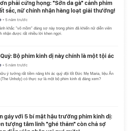
 ơn phải cứng họng: "Sởn da gà" cảnh phim
ất sắc, nữ chính nhận hàng loạt giải thưởng!
-
e
5 năm trước
nh khắc "võ mồm" đáng sợ này trong phim đã khiến nữ diễn viên
h nhận được rất nhiều lời khen ngợi.
 Quỷ: Bộ phim kinh dị này chính là một tội ác
-
e
5 năm trước
ữu ý tưởng rất tiềm năng khi ác quỷ đội lốt Đức Mẹ Maria, liệu Ấn
(The Unholy) có thực sự là một bộ phim kinh dị đáng xem?
n gáy với 5 bí mật hậu trường phim kinh dị:
ện tượng tâm linh "ghé thăm" còn chả sợ