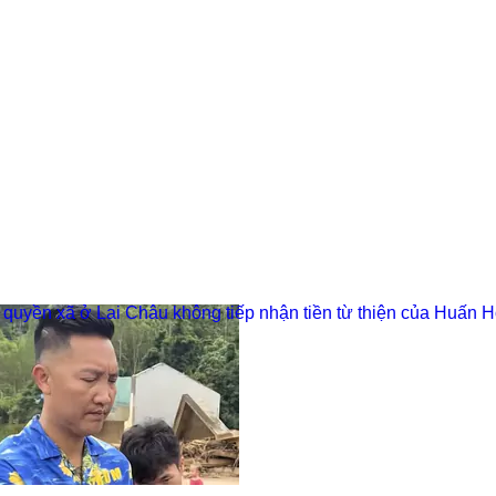
 quyền xã ở Lai Châu không tiếp nhận tiền từ thiện của Huấn 