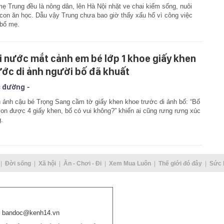
ẹ Trung đều là nông dân, lên Hà Nội nhặt ve chai kiếm sống, nuôi
con ăn học. Dẫu vậy Trung chưa bao giờ thấy xấu hổ vì công việc
bố mẹ.
i nước mắt cảnh em bé lớp 1 khoe giấy khen
ước di ảnh người bố đã khuất
-
 đường
 ảnh cậu bé Trọng Sang cầm tờ giấy khen khoe trước di ảnh bố: “Bố
con được 4 giấy khen, bố có vui không?” khiến ai cũng rưng rưng xúc
.
Đời sống
Xã hội
Ăn - Chơi - Đi
Xem Mua Luôn
Thế giới đó đây
Sức 
bandoc@kenh14.vn