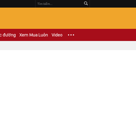
c đường
Xem Mua Luôn
Video