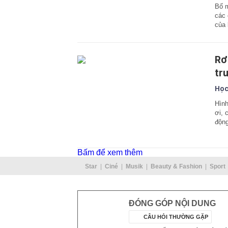
Bố m
các 
của 
Rơ
tr
Học
Hình
ơi, 
động
Bấm để xem thêm
Star
Ciné
Musik
Beauty & Fashion
Sport
ĐÓNG GÓP NỘI DUNG
CÂU HỎI THƯỜNG GẶP