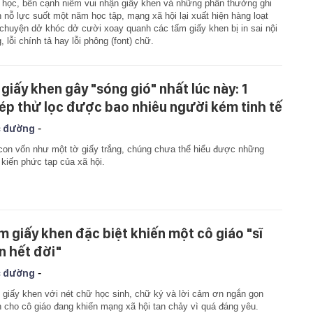
học, bên cạnh niềm vui nhận giấy khen và những phần thưởng ghi
 nỗ lực suốt một năm học tập, mạng xã hội lại xuất hiện hàng loạt
chuyện dở khóc dở cười xoay quanh các tấm giấy khen bị in sai nội
, lỗi chính tả hay lỗi phông (font) chữ.
 giấy khen gây "sóng gió" nhất lúc này: 1
ép thử lọc được bao nhiêu người kém tinh tế
-
 đường
con vốn như một tờ giấy trắng, chúng chưa thể hiểu được những
 kiến phức tạp của xã hội.
m giấy khen đặc biệt khiến một cô giáo "sĩ
n hết đời"
-
 đường
giấy khen với nét chữ học sinh, chữ ký và lời cảm ơn ngắn gọn
 cho cô giáo đang khiến mạng xã hội tan chảy vì quá đáng yêu.