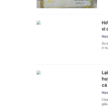
Hơ
vì
Học
Do k
ở hu
Lạ
hu
cả
Học
Chún
giấu