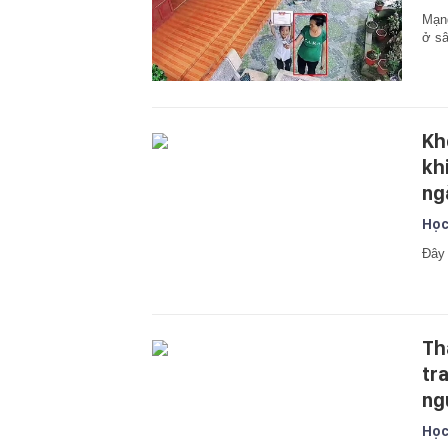
Mạng
ở sâ
Kh
kh
ng
Học
Đây 
Th
tr
ng
Học