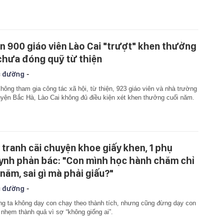
n 900 giáo viên Lào Cai "trượt" khen thưởng
 chưa đóng quỹ từ thiện
-
 đường
hông tham gia công tác xã hội, từ thiện, 923 giáo viên và nhà trường
yện Bắc Hà, Lào Cai không đủ điều kiện xét khen thưởng cuối năm.
i tranh cãi chuyện khoe giấy khen, 1 phụ
ynh phản bác: "Con mình học hành chăm chỉ
 năm, sai gì mà phải giấu?"
-
 đường
g ta không dạy con chạy theo thành tích, nhưng cũng đừng dạy con
 nhẹm thành quả vì sợ “không giống ai”.