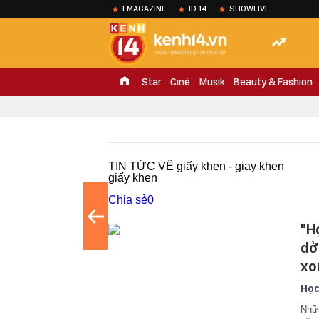
EMAGAZINE
ID.14
SHOWLIVE
Star
Ciné
Musik
Beauty & Fashion
TIN TỨC VỀ giấy khen - giay khen
giấy khen
Chia sẻ
0
"Họ
dở
xo
Học
Nhữn