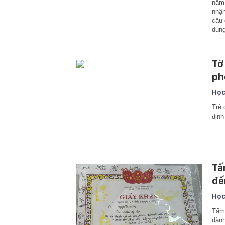
năm 
nhận
câu 
dung
Tờ
ph
Học
Trẻ 
định
Tấ
đế
Học
Tấm 
dành