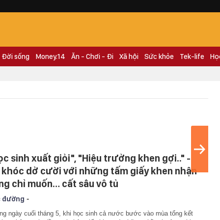
Đời sống
Money.14
Ăn - Chơi - Đi
Xã hội
Sức khỏe
Tek-life
Họ
c sinh xuất giỏi", "Hiệu trưởng khen gợi.." -
 khóc dở cười với những tấm giấy khen nhận
ng chỉ muốn… cất sâu vô tủ
-
 đường
g ngày cuối tháng 5, khi học sinh cả nước bước vào mùa tổng kết