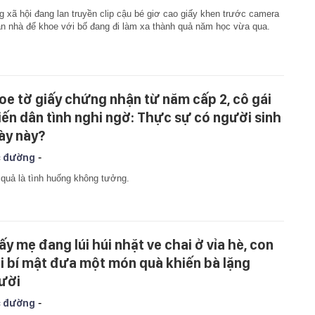
 xã hội đang lan truyền clip cậu bé giơ cao giấy khen trước camera
n nhà để khoe với bố đang đi làm xa thành quả năm học vừa qua.
oe tờ giấy chứng nhận từ năm cấp 2, cô gái
iến dân tình nghi ngờ: Thực sự có người sinh
ày này?
-
 đường
quả là tình huống không tưởng.
ấy mẹ đang lúi húi nhặt ve chai ở vỉa hè, con
ai bí mật đưa một món quà khiến bà lặng
ười
-
 đường