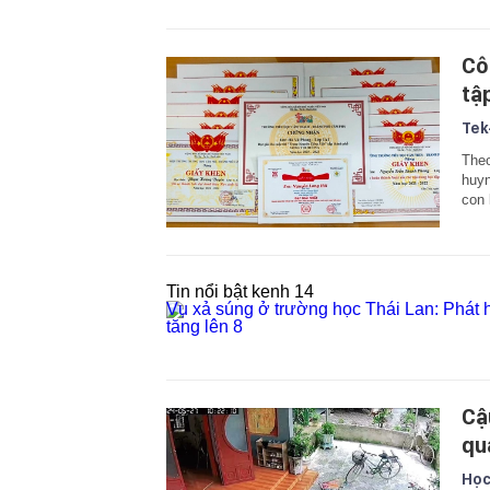
Cô
tậ
Tek
Theo
huyn
con 
Tin nổi bật kenh 14
Vụ xả súng ở trường học Thái Lan: Phát h
tăng lên 8
Cậ
qu
Học