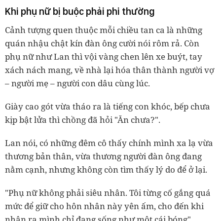
Khi phụ nữ bị buộc phải phi thường
Cảnh tượng quen thuộc mỗi chiều tan ca là những
quán nhậu chật kín đàn ông cười nói rôm rả. Còn
phụ nữ như Lan thì vội vàng chen lên xe buýt, tay
xách nách mang, về nhà lại hóa thân thành người vợ
– người mẹ – người con dâu cùng lúc.
Giày cao gót vừa tháo ra là tiếng con khóc, bếp chưa
kịp bật lửa thì chồng đã hỏi "Ăn chưa?".
Lan nói, có những đêm cô thấy chính mình xa lạ vừa
thương bản thân, vừa thương người đàn ông đang
nằm cạnh, nhưng không còn tìm thấy lý do để ở lại.
"Phụ nữ không phải siêu nhân. Tôi từng cố gắng quá
mức để giữ cho hôn nhân này yên ấm, cho đến khi
nhận ra mình chỉ đang sống như một cái bóng".