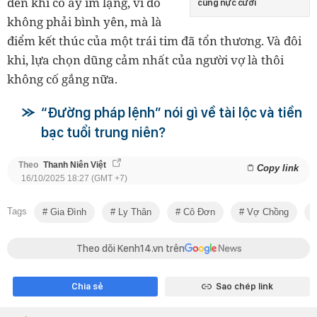
đến khi cô ấy im lặng, vì đó
cùng nực cười
không phải bình yên, mà là
điểm kết thúc của một trái tim đã tổn thương. Và đôi
khi, lựa chọn dũng cảm nhất của người vợ là thôi
không cố gắng nữa.
“Đường pháp lệnh” nói gì về tài lộc và tiền
bạc tuổi trung niên?
Theo
Thanh Niên Việt
Copy link
16/10/2025 18:27 (GMT +7)
Tags
Gia Đình
Ly Thân
Cô Đơn
Vợ Chồng
Theo dõi Kenh14.vn trên
Chia sẻ
Sao chép link