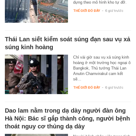
dựng theo mô hình kho tự đỡ.
THẾ GIỚI ĐÓ ĐÂY
-
6 giờ trước
Thái Lan siết kiểm soát súng đạn sau vụ xả
súng kinh hoàng
Chỉ vài giờ sau vụ xả súng kinh
hoàng ở một trường học ngoại ô
Bangkok, Thủ tướng Thái Lan
Anutin Charnvirakul cam kết
sẽ…
THẾ GIỚI ĐÓ ĐÂY
-
6 giờ trước
Dao lam nằm trong dạ dày người đàn ông
Hà Nội: Bác sĩ gắp thành công, người bệnh
thoát nguy cơ thủng dạ dày