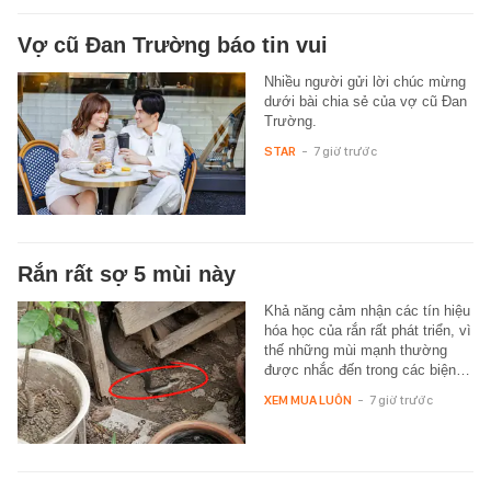
Vợ cũ Đan Trường báo tin vui
Nhiều người gửi lời chúc mừng
dưới bài chia sẻ của vợ cũ Đan
Trường.
STAR
-
7 giờ trước
Rắn rất sợ 5 mùi này
Khả năng cảm nhận các tín hiệu
hóa học của rắn rất phát triển, vì
thế những mùi mạnh thường
được nhắc đến trong các biện…
XEM MUA LUÔN
-
7 giờ trước