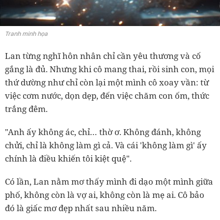
Tranh minh họa
Lan từng nghĩ hôn nhân chỉ cần yêu thương và cố
gắng là đủ. Nhưng khi cô mang thai, rồi sinh con, mọi
thứ dường như chỉ còn lại một mình cô xoay vần: từ
việc cơm nước, dọn dẹp, đến việc chăm con ốm, thức
trắng đêm.
"Anh ấy không ác, chỉ… thờ ơ. Không đánh, không
chửi, chỉ là không làm gì cả. Và cái 'không làm gì' ấy
chính là điều khiến tôi kiệt quệ".
Có lần, Lan nằm mơ thấy mình đi dạo một mình giữa
phố, không còn là vợ ai, không còn là mẹ ai. Cô bảo
đó là giấc mơ đẹp nhất sau nhiều năm.