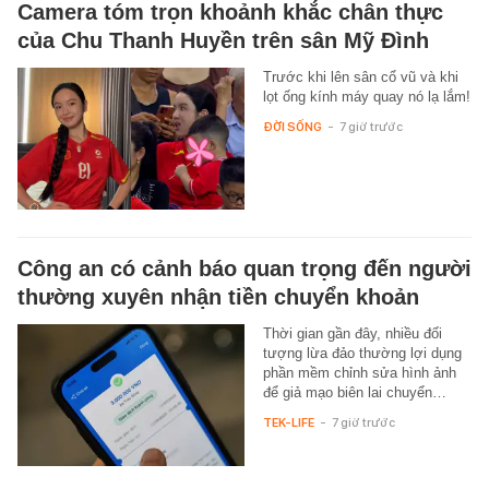
Camera tóm trọn khoảnh khắc chân thực
của Chu Thanh Huyền trên sân Mỹ Đình
Trước khi lên sân cổ vũ và khi
lọt ống kính máy quay nó lạ lắm!
ĐỜI SỐNG
-
7 giờ trước
Công an có cảnh báo quan trọng đến người
thường xuyên nhận tiền chuyển khoản
Thời gian gần đây, nhiều đối
tượng lừa đảo thường lợi dụng
phần mềm chỉnh sửa hình ảnh
để giả mạo biên lai chuyển…
TEK-LIFE
-
7 giờ trước