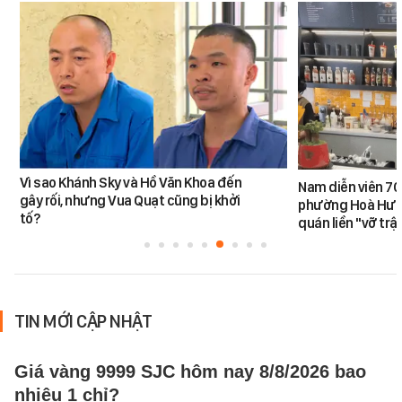
Vì sao Khánh Sky và Hồ Văn Khoa đến
Nam diễn viên 70
gây rối, nhưng Vua Quạt cũng bị khởi
phường Hoà Hưng
tố?
quán liền "vỡ trậ
TIN MỚI CẬP NHẬT
Giá vàng 9999 SJC hôm nay 8/8/2026 bao
nhiêu 1 chỉ?