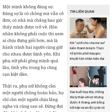
Một mình không đáng sợ.
TIN LIÊN QUAN
Đáng sợ là có chồng mà vẫn cô
đơn, có nhà mà chẳng bao giờ
thấy mình được trở về. Hôn
nhân không phải cuộc thi xem
ai chịu đựng giỏi hơn, mà là
Khi “cưới cho cha mẹ vui”
hành trình hai người cùng giữ
biến thành bi kịch: Thực
cho nhau được bình yên. Khi
tế ly hôn phơi bày góc
khuất hôn nhân hiện đại
phụ nữ phải gồng mình quá
lâu, tình yêu trong họ cũng
cạn kiệt dần.
Thật ra, phụ nữ không cần
một người chồng hoàn hảo, họ
Sau buổi họp lớp, chồng
đòi ly thân với vợ nhưng
chỉ cần một người chịu lắng
được 4 tháng, anh bỗng
nghe và cùng san sẻ. Đừng đợi
hối hận và xin lỗi: Lý do vô