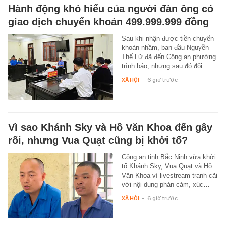
Hành động khó hiểu của người đàn ông có
giao dịch chuyển khoản 499.999.999 đồng
Sau khi nhận được tiền chuyển
khoản nhầm, ban đầu Nguyễn
Thế Lữ đã đến Công an phường
trình báo, nhưng sau đó đối…
XÃ HỘI
-
6 giờ trước
Vì sao Khánh Sky và Hồ Văn Khoa đến gây
rối, nhưng Vua Quạt cũng bị khởi tố?
Công an tỉnh Bắc Ninh vừa khởi
tố Khánh Sky, Vua Quạt và Hồ
Văn Khoa vì livestream tranh cãi
với nội dung phản cảm, xúc…
XÃ HỘI
-
6 giờ trước