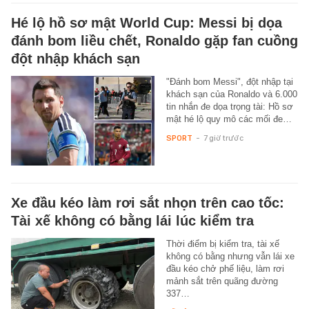
Hé lộ hồ sơ mật World Cup: Messi bị dọa
đánh bom liều chết, Ronaldo gặp fan cuồng
đột nhập khách sạn
"Đánh bom Messi", đột nhập tại
khách sạn của Ronaldo và 6.000
tin nhắn đe dọa trọng tài: Hồ sơ
mật hé lộ quy mô các mối đe…
SPORT
-
7 giờ trước
Xe đầu kéo làm rơi sắt nhọn trên cao tốc:
Tài xế không có bằng lái lúc kiểm tra
Thời điểm bị kiểm tra, tài xế
không có bằng nhưng vẫn lái xe
đầu kéo chở phế liệu, làm rơi
mảnh sắt trên quãng đường
337…