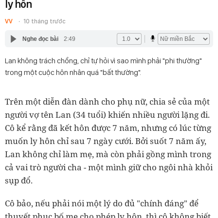
ly hôn
VV
10 tháng trước
Nghe đọc bài
2:49
Lan không trách chồng, chỉ tự hỏi vì sao mình phải "phi thường"
trong một cuộc hôn nhân quá "bất thường".
Trên một diễn đàn dành cho phụ nữ, chia sẻ của một
người vợ tên Lan (34 tuổi) khiến nhiều người lặng đi.
Cô kể rằng đã kết hôn được 7 năm, nhưng có lúc từng
muốn ly hôn chỉ sau 7 ngày cưới. Bởi suốt 7 năm ấy,
Lan không chỉ làm mẹ, mà còn phải gồng mình trong
cả vai trò người cha - một mình giữ cho ngôi nhà khỏi
sụp đổ.
Cô bảo, nếu phải nói một lý do đủ "chính đáng" để
thuyết phục bố mẹ cho phép ly hôn, thì cô không biết