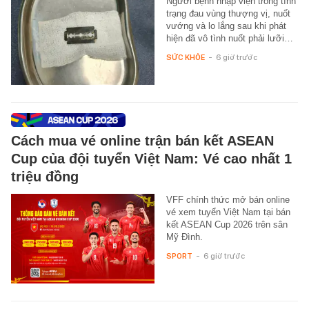
Người bệnh nhập viện trong tình
trạng đau vùng thượng vị, nuốt
vướng và lo lắng sau khi phát
hiện đã vô tình nuốt phải lưỡi…
SỨC KHỎE
-
6 giờ trước
Cách mua vé online trận bán kết ASEAN
Cup của đội tuyển Việt Nam: Vé cao nhất 1
triệu đồng
VFF chính thức mở bán online
vé xem tuyển Việt Nam tại bán
kết ASEAN Cup 2026 trên sân
Mỹ Đình.
SPORT
-
6 giờ trước