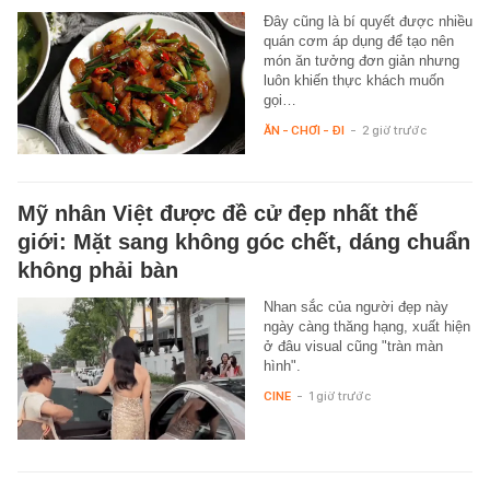
Đây cũng là bí quyết được nhiều
quán cơm áp dụng để tạo nên
món ăn tưởng đơn giản nhưng
luôn khiến thực khách muốn
gọi…
ĂN - CHƠI - ĐI
-
2 giờ trước
Mỹ nhân Việt được đề cử đẹp nhất thế
giới: Mặt sang không góc chết, dáng chuẩn
không phải bàn
Nhan sắc của người đẹp này
ngày càng thăng hạng, xuất hiện
ở đâu visual cũng "tràn màn
hình".
CINE
-
1 giờ trước