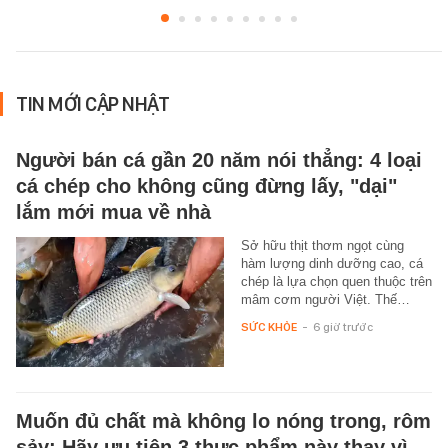
TIN MỚI CẬP NHẬT
Người bán cá gần 20 năm nói thẳng: 4 loại
cá chép cho không cũng đừng lấy, "dại"
lắm mới mua về nhà
Sở hữu thịt thơm ngọt cùng
hàm lượng dinh dưỡng cao, cá
chép là lựa chọn quen thuộc trên
mâm cơm người Việt. Thế…
SỨC KHỎE
-
6 giờ trước
Muốn đủ chất mà không lo nóng trong, rôm
sảy: Hãy ưu tiên 3 thực phẩm này thay vì