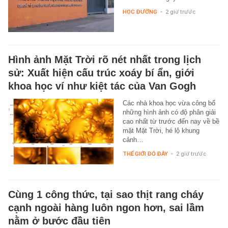
HỌC ĐƯỜNG
-
2 giờ trước
Hình ảnh Mặt Trời rõ nét nhất trong lịch
sử: Xuất hiện cấu trúc xoáy bí ẩn, giới
khoa học ví như kiệt tác của Van Gogh
Các nhà khoa học vừa công bố
những hình ảnh có độ phân giải
cao nhất từ trước đến nay về bề
mặt Mặt Trời, hé lộ khung
cảnh…
THẾ GIỚI ĐÓ ĐÂY
-
2 giờ trước
Cùng 1 công thức, tại sao thịt rang cháy
cạnh ngoài hàng luôn ngon hơn, sai lầm
nằm ở bước đầu tiên