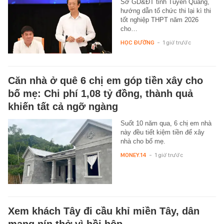
Sở GD&ĐT tỉnh Tuyên Quang,
hướng dẫn tổ chức thi lại kì thi
tốt nghiệp THPT năm 2026
cho…
HỌC ĐƯỜNG
-
1 giờ trước
Căn nhà ở quê 6 chị em góp tiền xây cho
bố mẹ: Chi phí 1,08 tỷ đồng, thành quả
khiến tất cả ngỡ ngàng
Suốt 10 năm qua, 6 chị em nhà
này đều tiết kiệm tiền để xây
nhà cho bố mẹ.
MONEY.14
-
1 giờ trước
Xem khách Tây đi cầu khỉ miền Tây, dân