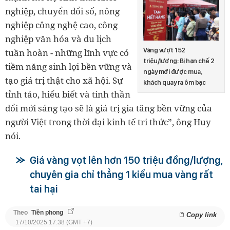
nghiệp, chuyển đổi số, nông
nghiệp công nghệ cao, công
nghiệp văn hóa và du lịch
Vàng vượt 152
tuần hoàn - những lĩnh vực có
triệu/lượng: Bị hạn chế 2
tiềm năng sinh lợi bền vững và
ngày mới được mua,
tạo giá trị thật cho xã hội. Sự
khách quay ra ôm bạc
tỉnh táo, hiểu biết và tinh thần
đổi mới sáng tạo sẽ là giá trị gia tăng bền vững của
người Việt trong thời đại kinh tế tri thức”, ông Huy
nói.
Giá vàng vọt lên hơn 150 triệu đồng/lượng,
chuyên gia chỉ thẳng 1 kiểu mua vàng rất
tai hại
Theo
Tiền phong
Copy link
17/10/2025 17:38 (GMT +7)