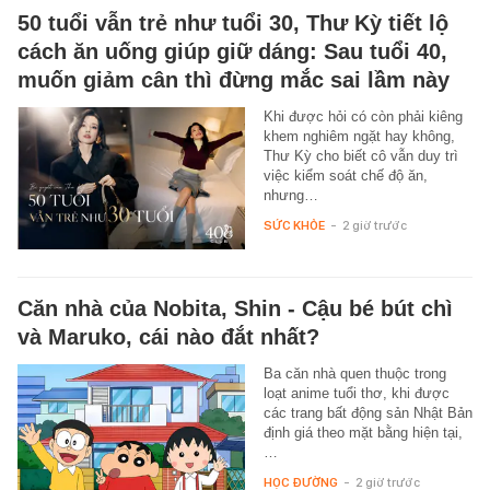
50 tuổi vẫn trẻ như tuổi 30, Thư Kỳ tiết lộ
cách ăn uống giúp giữ dáng: Sau tuổi 40,
muốn giảm cân thì đừng mắc sai lầm này
Khi được hỏi có còn phải kiêng
khem nghiêm ngặt hay không,
Thư Kỳ cho biết cô vẫn duy trì
việc kiểm soát chế độ ăn,
nhưng…
SỨC KHỎE
-
2 giờ trước
Căn nhà của Nobita, Shin - Cậu bé bút chì
và Maruko, cái nào đắt nhất?
Ba căn nhà quen thuộc trong
loạt anime tuổi thơ, khi được
các trang bất động sản Nhật Bản
định giá theo mặt bằng hiện tại,
…
HỌC ĐƯỜNG
-
2 giờ trước