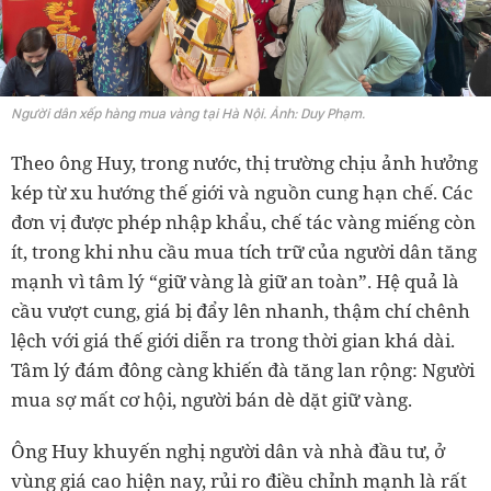
Người dân xếp hàng mua vàng tại Hà Nội. Ảnh: Duy Phạm.
Theo ông Huy, trong nước, thị trường chịu ảnh hưởng
kép từ xu hướng thế giới và nguồn cung hạn chế. Các
đơn vị được phép nhập khẩu, chế tác vàng miếng còn
ít, trong khi nhu cầu mua tích trữ của người dân tăng
mạnh vì tâm lý “giữ vàng là giữ an toàn”. Hệ quả là
cầu vượt cung, giá bị đẩy lên nhanh, thậm chí chênh
lệch với giá thế giới diễn ra trong thời gian khá dài.
Tâm lý đám đông càng khiến đà tăng lan rộng: Người
mua sợ mất cơ hội, người bán dè dặt giữ vàng.
Ông Huy khuyến nghị người dân và nhà đầu tư, ở
vùng giá cao hiện nay, rủi ro điều chỉnh mạnh là rất