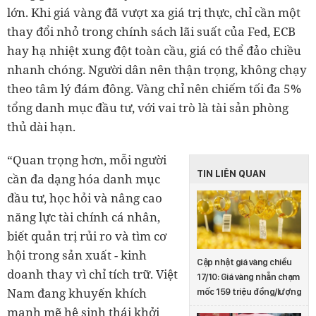
lớn. Khi giá vàng đã vượt xa giá trị thực, chỉ cần một
thay đổi nhỏ trong chính sách lãi suất của Fed, ECB
hay hạ nhiệt xung đột toàn cầu, giá có thể đảo chiều
nhanh chóng. Người dân nên thận trọng, không chạy
theo tâm lý đám đông. Vàng chỉ nên chiếm tối đa 5%
tổng danh mục đầu tư, với vai trò là tài sản phòng
thủ dài hạn.
“Quan trọng hơn, mỗi người
TIN LIÊN QUAN
cần đa dạng hóa danh mục
đầu tư, học hỏi và nâng cao
năng lực tài chính cá nhân,
biết quản trị rủi ro và tìm cơ
hội trong sản xuất - kinh
Cập nhật giá vàng chiều
doanh thay vì chỉ tích trữ. Việt
17/10: Giá vàng nhẫn chạm
Nam đang khuyến khích
mốc 159 triệu đồng/lượng
mạnh mẽ hệ sinh thái khởi