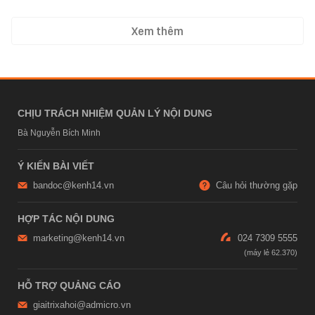
Xem thêm
CHỊU TRÁCH NHIỆM QUẢN LÝ NỘI DUNG
Bà Nguyễn Bích Minh
Ý KIẾN BÀI VIẾT
bandoc@kenh14.vn
Câu hỏi thường gặp
HỢP TÁC NỘI DUNG
marketing@kenh14.vn
024 7309 5555
HỖ TRỢ QUẢNG CÁO
giaitrixahoi@admicro.vn