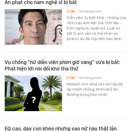
Án phạt cho nam nghệ sĩ bị bắt
STAR
- 10 tháng trước
Diễn viên Tu Kiệt Khải - chồng của
“Ảnh hậu Kim Mã” Giả Tịnh Văn -
trốn nghĩa vụ quân sự. Luật sư
tiết lộ anh vẫn có thể nhận án
phạt tù dù đã nộp tiền bảo lãnh.
Vụ chồng "nữ diễn viên phim giờ vàng” vừa bị bắt:
Phát hiện lời nói dối khó tha thứ
STAR
- 10 tháng trước
Netizen cho rằng sao nữ này đã
lấy nhầm chồng, khốn khổ đủ
đường trong hôn nhân.
EQ cao, dạy con khéo nhưng sao nữ này thật lận