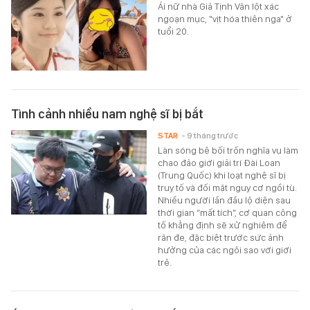
Ái nữ nhà Giả Tịnh Văn lột xác
ngoạn mục, "vịt hóa thiên nga" ở
tuổi 20.
Tình cảnh nhiều nam nghệ sĩ bị bắt
STAR
- 9 tháng trước
Làn sóng bê bối trốn nghĩa vụ làm
chao đảo giới giải trí Đài Loan
(Trung Quốc) khi loạt nghệ sĩ bị
truy tố và đối mặt nguy cơ ngồi tù.
Nhiều người lần đầu lộ diện sau
thời gian “mất tích”, cơ quan công
tố khẳng định sẽ xử nghiêm để
răn đe, đặc biệt trước sức ảnh
hưởng của các ngôi sao với giới
trẻ.