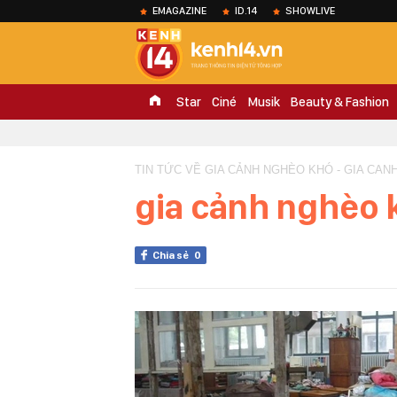
EMAGAZINE
ID.14
SHOWLIVE
Star
Ciné
Musik
Beauty & Fashion
TIN TỨC VỀ GIA CẢNH NGHÈO KHÓ - GIA CA
gia cảnh nghèo 
Chia sẻ
0