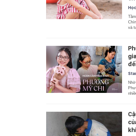
Học
Tầm 
Chín
và t
Ph
gi
đến
Sta
Nhờ 
Phươ
nhi
Cậ
củ
kh