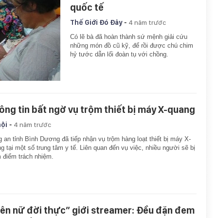
quốc tế
-
Thế Giới Đó Đây
4 năm trước
Có lẽ bà đã hoàn thành sứ mệnh giải cứu
những món đồ cũ kỹ, để rồi được chú chim
hỷ tước dẫn lối đoàn tụ với chồng.
ông tin bất ngờ vụ trộm thiết bị máy X-quang
-
hội
4 năm trước
 an tỉnh Bình Dương đã tiếp nhận vụ trộm hàng loạt thiết bị máy X-
g tại một số trung tâm y tế. Liên quan đến vụ việc, nhiều người sẽ bị
 điểm trách nhiệm.
iên nữ đời thực” giới streamer: Đều đặn đem