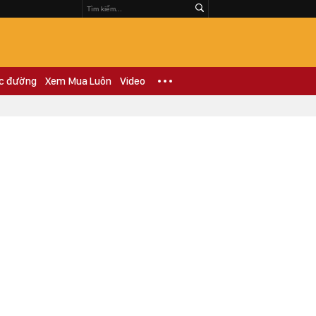
c đường
Xem Mua Luôn
Video