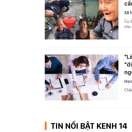
cầ
Xã 
Cụ ô
cho 
"Là
"đ
ng
Học
Chắc
TIN NỔI BẬT KENH 14