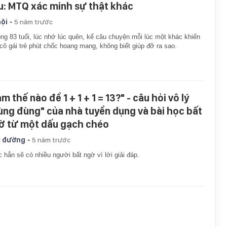
u: MTQ xác minh sự thật khác
-
hội
5 năm trước
ng 83 tuổi, lúc nhớ lúc quên, kể câu chuyện mỗi lúc một khác khiến
cô gái trẻ phút chốc hoang mang, không biết giúp đỡ ra sao.
m thế nào để 1 + 1 + 1 = 13?" - câu hỏi vô lý
ùng đùng" của nhà tuyển dụng và bài học bất
ờ từ một dấu gạch chéo
-
 đường
5 năm trước
 hẳn sẽ có nhiều người bất ngờ vì lời giải đáp.