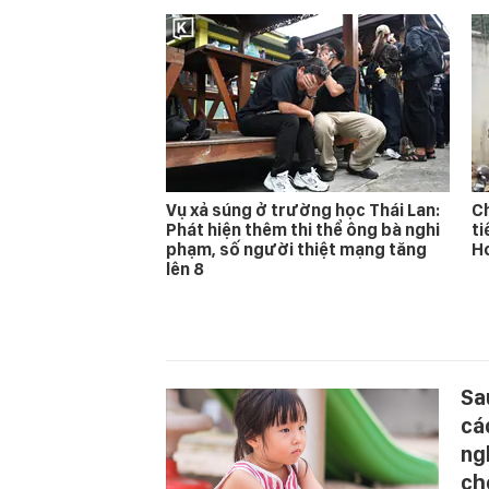
Vụ xả súng ở trường học Thái Lan:
Ch
Phát hiện thêm thi thể ông bà nghi
ti
phạm, số người thiệt mạng tăng
Ho
lên 8
Sa
cá
ng
ch