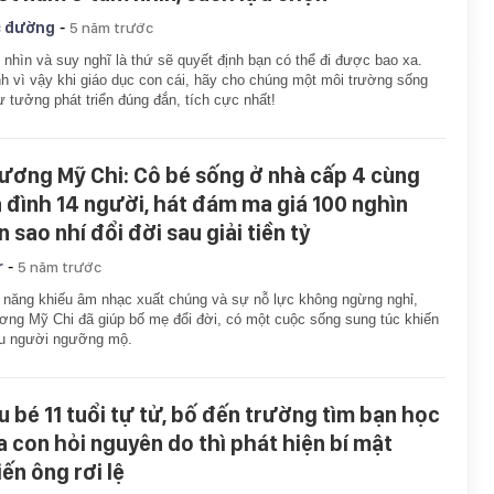
-
 đường
5 năm trước
nhìn và suy nghĩ là thứ sẽ quyết định bạn có thể đi được bao xa.
h vì vậy khi giáo dục con cái, hãy cho chúng một môi trường sống
ư tưởng phát triển đúng đắn, tích cực nhất!
ương Mỹ Chi: Cô bé sống ở nhà cấp 4 cùng
a đình 14 người, hát đám ma giá 100 nghìn
 sao nhí đổi đời sau giải tiền tỷ
-
r
5 năm trước
năng khiếu âm nhạc xuất chúng và sự nỗ lực không ngừng nghỉ,
ng Mỹ Chi đã giúp bố mẹ đổi đời, có một cuộc sống sung túc khiến
ều người ngưỡng mộ.
u bé 11 tuổi tự tử, bố đến trường tìm bạn học
a con hỏi nguyên do thì phát hiện bí mật
iến ông rơi lệ