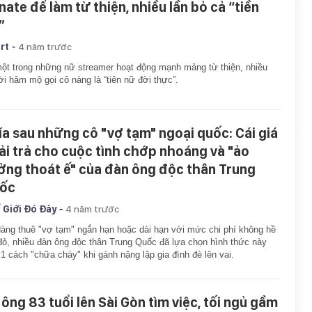
nate để làm từ thiện, nhiều lần bỏ cả “tiền
”
-
rt
4 năm trước
ột trong những nữ streamer hoạt động mạnh mảng từ thiện, nhiều
i hâm mộ gọi cô nàng là “tiên nữ đời thực”.
ía sau những cô "vợ tạm" ngoại quốc: Cái giá
ải trả cho cuộc tình chớp nhoáng và "ảo
ởng thoát ế" của đàn ông độc thân Trung
ốc
-
 Giới Đó Đây
4 năm trước
àng thuê "vợ tạm" ngắn hạn hoặc dài hạn với mức chi phí không hề
đỏ, nhiều đàn ông độc thân Trung Quốc đã lựa chọn hình thức này
1 cách "chữa cháy" khi gánh nặng lập gia đình đè lên vai.
 ông 83 tuổi lên Sài Gòn tìm việc, tối ngủ gầm