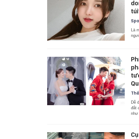
do
túi
Spo
Là m
ngườ
Ph
ph
tư
Qu
Thế
Dễ d
đắt 
như 
Cụ