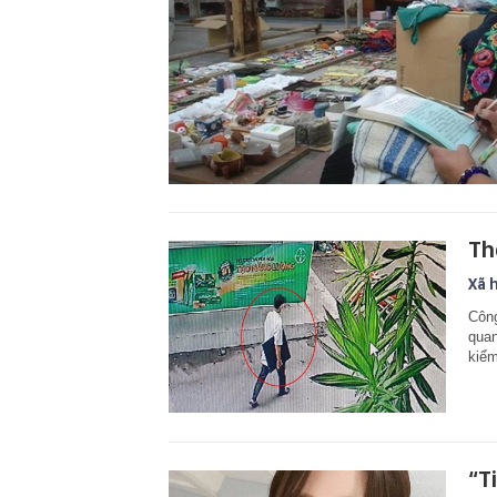
Th
Xã 
Công
quan
kiểm
“T