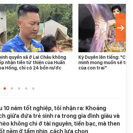
ính quyền xã ở Lai Châu không
Kỳ Duyên lên tiếng: "Chư
ếp nhận tiền từ thiện của Huấn
mình mong muốn sẽ trong
a Hồng, chỉ có 24 bồn nước
của con trai"
u 10 năm tốt nghiệp, tôi nhận ra: Khoảng
ch giữa đứa trẻ sinh ra trong gia đình giàu và
hèo không chỉ ở tài nguyên, tiền bạc, mà then
ốt nằm ở tầm nhìn, cách lựa chọn