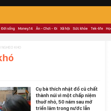
Đời sống
Money.14
Ăn - Chơi - Đi
Xã hội
Sức khỏe
Tek-life
Họ
NH NGHEO KHO
khó
Cụ bà thích nhặt đồ cũ chất
thành núi vì một chấp niệm
thuở nhỏ, 50 năm sau mở
triển lãm trong nước lẫn