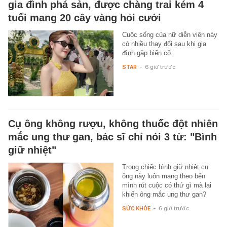
gia đình phá sản, được chàng trai kém 4
tuổi mang 20 cây vàng hỏi cưới
Cuộc sống của nữ diễn viên này
có nhiều thay đổi sau khi gia
đình gặp biến cố.
STAR
-
6 giờ trước
Cụ ông không rượu, không thuốc đột nhiên
mắc ung thư gan, bác sĩ chỉ nói 3 từ: "Bình
giữ nhiệt"
Trong chiếc bình giữ nhiệt cụ
ông này luôn mang theo bên
mình rút cuộc có thứ gì mà lại
khiến ông mắc ung thư gan?
SỨC KHỎE
-
6 giờ trước