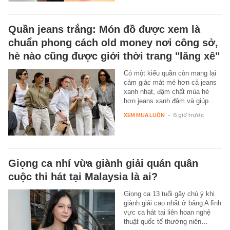
Quần jeans trắng: Món đồ được xem là
chuẩn phong cách old money nơi công sở,
hè nào cũng được giới thời trang "lăng xê"
Có một kiểu quần còn mang lại
cảm giác mát mẻ hơn cả jeans
xanh nhạt, đậm chất mùa hè
hơn jeans xanh đậm và giúp…
XEM MUA LUÔN
-
6 giờ trước
Giọng ca nhí vừa giành giải quán quân
cuộc thi hát tại Malaysia là ai?
Giọng ca 13 tuổi gây chú ý khi
giành giải cao nhất ở bảng A lĩnh
vực ca hát tại liên hoan nghệ
thuật quốc tế thường niên…