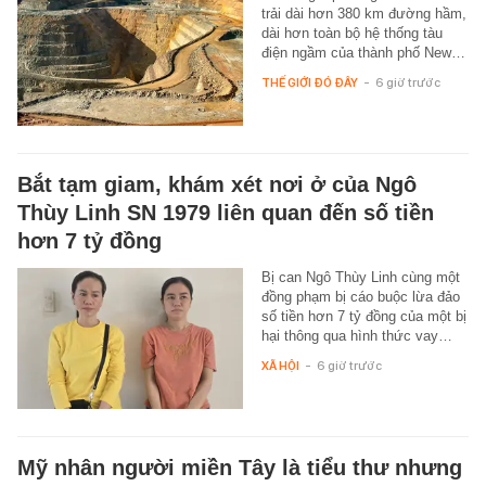
trải dài hơn 380 km đường hầm,
dài hơn toàn bộ hệ thống tàu
điện ngầm của thành phố New…
THẾ GIỚI ĐÓ ĐÂY
-
6 giờ trước
Bắt tạm giam, khám xét nơi ở của Ngô
Thùy Linh SN 1979 liên quan đến số tiền
hơn 7 tỷ đồng
Bị can Ngô Thùy Linh cùng một
đồng phạm bị cáo buộc lừa đảo
số tiền hơn 7 tỷ đồng của một bị
hại thông qua hình thức vay…
XÃ HỘI
-
6 giờ trước
Mỹ nhân người miền Tây là tiểu thư nhưng