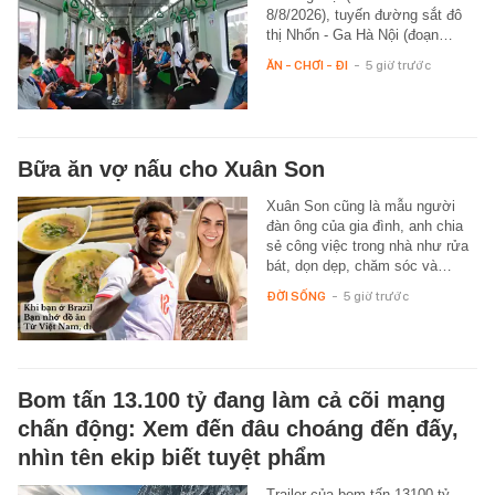
8/8/2026), tuyến đường sắt đô
thị Nhổn - Ga Hà Nội (đoạn…
ĂN - CHƠI - ĐI
-
5 giờ trước
Bữa ăn vợ nấu cho Xuân Son
Xuân Son cũng là mẫu người
đàn ông của gia đình, anh chia
sẻ công việc trong nhà như rửa
bát, dọn dẹp, chăm sóc và…
ĐỜI SỐNG
-
5 giờ trước
Bom tấn 13.100 tỷ đang làm cả cõi mạng
chấn động: Xem đến đâu choáng đến đấy,
nhìn tên ekip biết tuyệt phẩm
Trailer của bom tấn 13100 tỷ