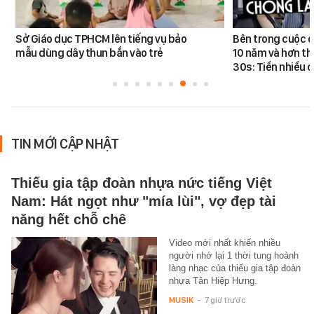
Sở Giáo dục TPHCM lên tiếng vụ bảo
Bên trong cuộc đ
mẫu dùng dây thun bắn vào trẻ
10 năm và hơn th
30s: Tiền nhiều c
TIN MỚI CẬP NHẬT
Thiếu gia tập đoàn nhựa nức tiếng Việt
Nam: Hát ngọt như "mía lùi", vợ đẹp tài
năng hết chỗ chê
Video mới nhất khiến nhiều
người nhớ lại 1 thời tung hoành
làng nhạc của thiếu gia tập đoàn
nhựa Tân Hiệp Hưng.
MUSIK
-
7 giờ trước