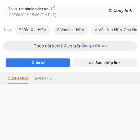
Theo
thanhnienviet.vn
Copy link
09/05/2025 15:06 (GMT +7)
Tags
Vắc Xin HPV
Vaccine HPV
Vắc Xin HPV Cho Na
Theo dõi Kenh14.vn trên
Chia sẻ
Sao chép link
CÙNG MỤC
ĐANG HOT