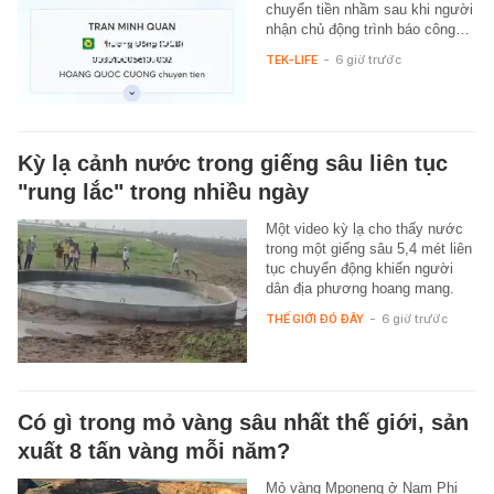
chuyển tiền nhầm sau khi người
nhận chủ động trình báo công…
TEK-LIFE
-
6 giờ trước
Kỳ lạ cảnh nước trong giếng sâu liên tục
"rung lắc" trong nhiều ngày
Một video kỳ lạ cho thấy nước
trong một giếng sâu 5,4 mét liên
tục chuyển động khiến người
dân địa phương hoang mang.
THẾ GIỚI ĐÓ ĐÂY
-
6 giờ trước
Có gì trong mỏ vàng sâu nhất thế giới, sản
xuất 8 tấn vàng mỗi năm?
Mỏ vàng Mponeng ở Nam Phi