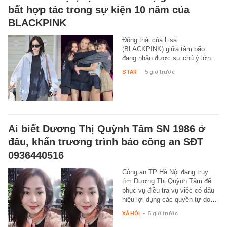
bất hợp tác trong sự kiện 10 năm của
BLACKPINK
Động thái của Lisa
(BLACKPINK) giữa tâm bão
đang nhận được sự chú ý lớn.
STAR
-
5 giờ trước
Ai biết Dương Thị Quỳnh Tâm SN 1986 ở
đâu, khẩn trương trình báo công an SĐT
0936440516
Công an TP Hà Nội đang truy
tìm Dương Thị Quỳnh Tâm để
phục vụ điều tra vụ việc có dấu
hiệu lợi dụng các quyền tự do…
XÃ HỘI
-
5 giờ trước