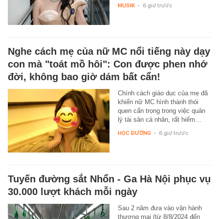
MUSIK
-
6 giờ trước
Nghe cách mẹ của nữ MC nổi tiếng này dạy
con mà "toát mồ hôi": Con được phen nhớ
đời, không bao giờ dám bất cẩn!
Chính cách giáo dục của mẹ đã
khiến nữ MC hình thành thói
quen cẩn trọng trong việc quản
lý tài sản cá nhân, rất hiếm…
HỌC ĐƯỜNG
-
6 giờ trước
Tuyến đường sắt Nhổn - Ga Hà Nội phục vụ
30.000 lượt khách mỗi ngày
Sau 2 năm đưa vào vận hành
thương mại (từ 8/8/2024 đến