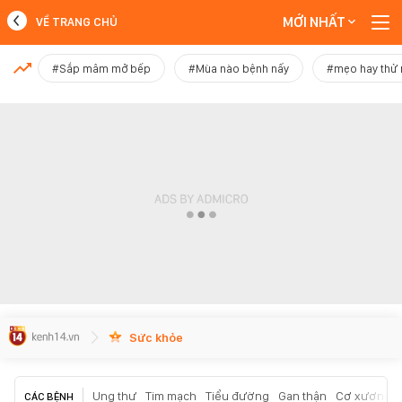
MỚI NHẤT
VỀ TRANG CHỦ
MỚI NHẤT
#Sắp mâm mở bếp
#Mùa nào bệnh nấy
#mẹo hay thử
Xem thêm
Sức khỏe
Ung thư
Tim mạch
Tiểu đường
Gan thận
Cơ xương k
CÁC BỆNH