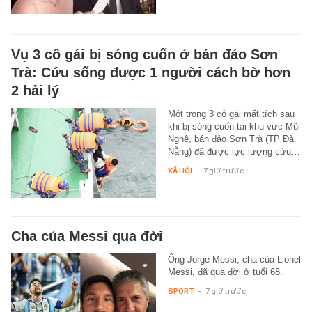
Vụ 3 cô gái bị sóng cuốn ở bán đảo Sơn
Trà: Cứu sống được 1 người cách bờ hơn
2 hải lý
Một trong 3 cô gái mất tích sau
khi bị sóng cuốn tại khu vực Mũi
Nghê, bán đảo Sơn Trà (TP Đà
Nẵng) đã được lực lượng cứu…
XÃ HỘI
-
7 giờ trước
Cha của Messi qua đời
Ông Jorge Messi, cha của Lionel
Messi, đã qua đời ở tuổi 68.
SPORT
-
7 giờ trước