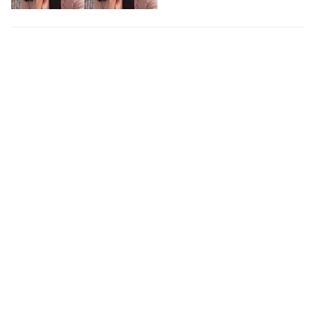
Sao nam bí ẩn nhất showbiz: Sở hữu tài
sản nghìn tỷ nhưng sống như "người vô
hình", đạo diễn phải năn nỉ mới chịu đóng
phim
Sau nhiều năm gần như biến
mất khỏi làng giải trí, cuộc sống
hiện tại của sao nam này một
lần nữa khiến công chúng tò mò.
STAR
-
5 giờ trước
Tin vui cho người dùng ChatGPT miễn phí
Theo đó, OpenAI sẽ gỡ giới hạn
độ dài của cuộc trò chuyện bằng
văn bản với toàn bộ người dùng
ChatGPT, đồng thời nâng cấp…