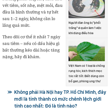
vết tiêm, sốt nhẹ, mệt mỏi, đau
đầu là bình thường và tự hết
sau 1–2 ngày, không cần lo
Người đàn ông bị "phổi
lắng quá mức.
trắng" vì quên làm 1 việc
khi dùng điều hòa
Theo dõi cơ thể ít nhất 7 ngày
sau tiêm – nếu có dấu hiệu gì
bất thường kéo dài hoặc tăng
nặng, hãy đi khám.
Việt Nam có 1 loại lá chống
rụng tóc, kích thích mọc
tóc rất tốt: Biết dùng còn
bổ gan, phòng ung thư
Không phải Hà Nội hay TP. Hồ Chí Minh, đây
mới là tỉnh thành có mức chênh lệch giới
tính cao nhất: Đó là tỉnh nào?