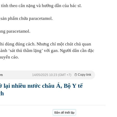
 tính theo cân nặng và hướng dẫn của bác sĩ.
 sản phẩm chứa paracetamol.
ùng paracetamol.
khi dùng đúng cách. Nhưng chỉ một chút chủ quan
hành ‘sát thủ thầm lặng’ với gan. Người dân cần đặc
huyến cáo.
Copy link
vn
14/05/2025 10:23 (GMT +7)
lại nhiều nước châu Á, Bộ Y tế
ch
Bấm để thiết lập