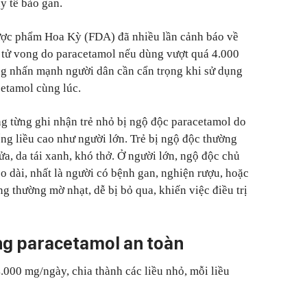
y tế bào gan.
ợc phẩm Hoa Kỳ (FDA) đã nhiều lần cảnh báo về
 tử vong do paracetamol nếu dùng vượt quá 4.000
g nhấn mạnh người dân cần cẩn trọng khi sử dụng
cetamol cùng lúc.
g từng ghi nhận trẻ nhỏ bị ngộ độc paracetamol do
ng liều cao như người lớn. Trẻ bị ngộ độc thường
a, da tái xanh, khó thở. Ở người lớn, ngộ độc chủ
o dài, nhất là người có bệnh gan, nghiện rượu, hoặc
g thường mờ nhạt, dễ bị bỏ qua, khiến việc điều trị
ng paracetamol an toàn
.000 mg/ngày, chia thành các liều nhỏ, mỗi liều