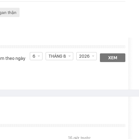
gan thận
6
THÁNG 8
2026
XEM
m theo ngày
16 giờ trước