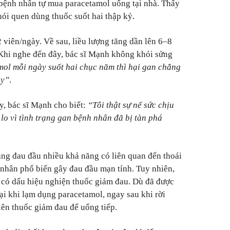
bệnh nhân tự mua paracetamol uống tại nhà. Thấy
thói quen dùng thuốc suốt hai thập kỷ.
 viên/ngày. Về sau, liều lượng tăng dần lên 6–8
 Khi nghe đến đây, bác sĩ Mạnh không khỏi sửng
ol mỗi ngày suốt hai chục năm thì hại gan chẳng
ày
”
.
y, bác sĩ Mạnh cho biết:
“T
ôi thật sự nể sức chịu
lo vì tình trạng gan bệnh nhân đã bị tàn phá
ạng đau đầu nhiều khả năng có liên quan đến thoái
nhân phổ biến gây đau đầu mạn tính. Tuy nhiên,
 có dấu hiệu nghiện thuốc giảm đau. Dù đã được
hại khi lạm dụng paracetamol, ngay sau khi rời
iên thuốc giảm đau để uống tiếp.