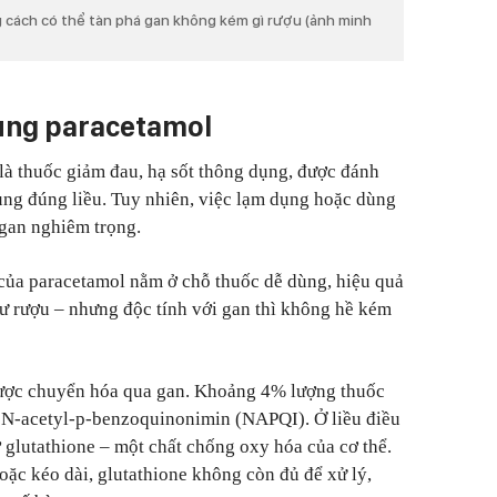
cách có thể tàn phá gan không kém gì rượu (ảnh minh
dụng paracetamol
à thuốc giảm đau, hạ sốt thông dụng, được đánh
dùng đúng liều. Tuy nhiên, việc lạm dụng hoặc dùng
 gan nghiêm trọng.
của paracetamol nằm ở chỗ thuốc dễ dùng, hiệu quả
ư rượu – nhưng độc tính với gan thì không hề kém
được chuyển hóa qua gan. Khoảng 4% lượng thuốc
à N-acetyl-p-benzoquinonimin (NAPQI). Ở liều điều
 glutathione – một chất chống oxy hóa của cơ thể.
oặc kéo dài, glutathione không còn đủ để xử lý,