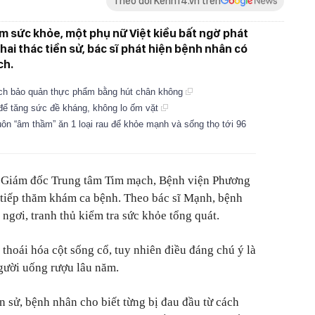
Theo dõi Kenh14.vn trên
ám sức khỏe, một phụ nữ Việt kiều bất ngờ phát
hai thác tiền sử, bác sĩ phát hiện bệnh nhân có
ch.
ách bảo quản thực phẩm bằng hút chân không
ể tăng sức đề kháng, không lo ốm vặt
uôn “âm thầm” ăn 1 loại rau để khỏe mạnh và sống thọ tới 96
 Giám đốc Trung tâm Tim mạch, Bệnh viện Phương
 tiếp thăm khám ca bệnh. Theo bác sĩ Mạnh, bệnh
 ngơi, tranh thủ kiểm tra sức khỏe tổng quát.
thoái hóa cột sống cổ, tuy nhiên điều đáng chú ý là
gười uống rượu lâu năm.
ền sử, bệnh nhân cho biết từng bị đau đầu từ cách