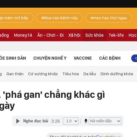
ắp mâm mở bếp
Mùa nào bệnh nấy
mẹo hay thử ngay
 sống
Money.14
Ăn - Chơi - Đi
Xã hội
Sức khỏe
Tek-life
Học
ỎE SINH SẢN
CHUYỆN NGHỀ Y
VACCINE
CÁC BỆNH
g
Gan thận
Cơ xương khớp
Tiêu hóa
Da liễu
Dinh dưỡng khỏe
 'phá gan' chẳng khác gì
ngày
3:26
Nghe đọc bài