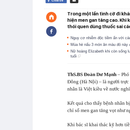
Chia sẻ
Trong một lần tình cờ đi kh
hiện men gan tăng cao. Khi k
thói quen dùng thuốc sai cá
Nguy cơ nhiễm độc tiềm ẩn với c
Mùa hè nấu 3 món ăn màu đỏ này đ
Nữ hoàng Elizabeth khi còn sống l
tuổi
ThS.BS Đoàn Dư Mạnh
– Phó
Đông (Hà Nội) – là người trực
nhân là Việt kiều về nước nghỉ
Kết quả cho thấy bệnh nhân bị 
chỉ số men gan tăng vọt như n
Khi bác sĩ khai thác kỹ hơn ti