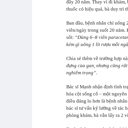
đây 20 năm. Thay vì đi khám, 
thuốc có hiệu quả, bà duy trì 
Ban đầu, bệnh nhân chỉ uống 2
viên/ngày trong suốt 20 năm.
sốt:
“
Dùng 6–8 viên paracetam
kém gì uống 1 lít rượu mỗi ng
Chia sẻ thêm về trường hợp nà
đựng của gan, nhưng cũng rất 
nghiêm trọng
”
.
Bác sĩ Mạnh nhận định tình tr
hóa cột sống cổ – một nguyên 
điều đáng lo hơn là bệnh nhân
bác sĩ tư vấn kỹ lưỡng về tác 
phòng khám, bà vẫn lấy ra 2 v