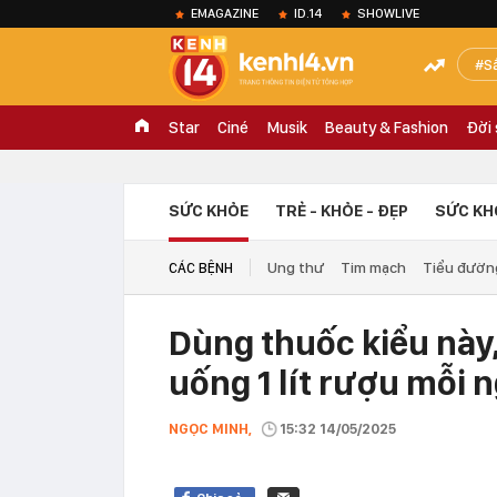
EMAGAZINE
ID.14
SHOWLIVE
S
Star
Ciné
Musik
Beauty & Fashion
Đời
SỨC KHỎE
TRẺ - KHỎE - ĐẸP
SỨC KH
Ung thư
Tim mạch
Tiểu đườn
CÁC BỆNH
Dùng thuốc kiểu này,
uống 1 lít rượu mỗi 
NGỌC MINH,
15:32 14/05/2025