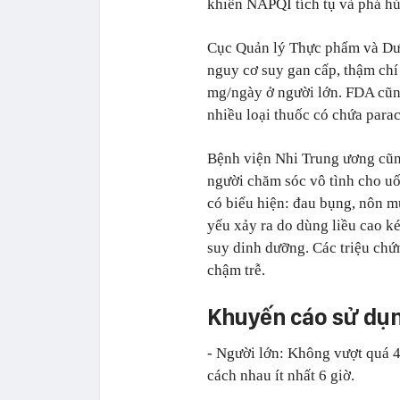
khiến NAPQI tích tụ và phá hủ
Cục Quản lý Thực phẩm và Dư
nguy cơ suy gan cấp, thậm chí
mg/ngày ở người lớn. FDA cũn
nhiều loại thuốc có chứa para
Bệnh viện Nhi Trung ương cũn
người chăm sóc vô tình cho uố
có biểu hiện: đau bụng, nôn mử
yếu xảy ra do dùng liều cao ké
suy dinh dưỡng. Các triệu chứn
chậm trễ.
Khuyến cáo sử dụ
- Người lớn: Không vượt quá 4
cách nhau ít nhất 6 giờ.