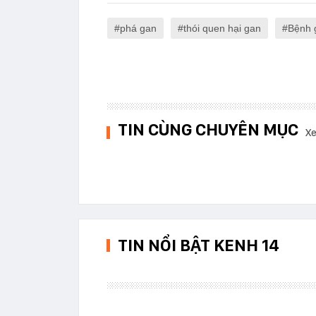
phá gan
thói quen hại gan
Bệnh 
TIN CÙNG CHUYÊN MỤC
Xe
TIN NỔI BẬT KENH 14