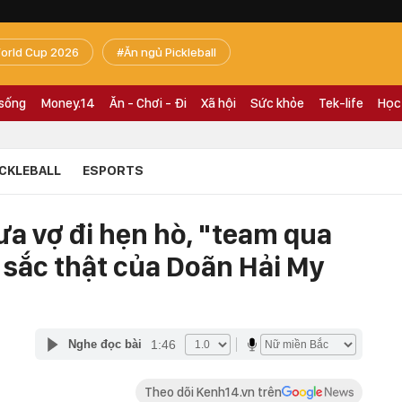
orld Cup 2026
Ăn ngủ Pickleball
 sống
Money.14
Ăn - Chơi - Đi
Xã hội
Sức khỏe
Tek-life
Học
ICKLEBALL
ESPORTS
a vợ đi hẹn hò, "team qua
sắc thật của Doãn Hải My
1:46
Nghe đọc bài
Theo dõi Kenh14.vn trên