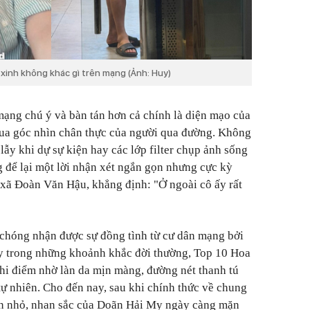
xinh không khác gì trên mạng (Ảnh: Huy)
mạng chú ý và bàn tán hơn cả chính là diện mạo của
ua góc nhìn chân thực của người qua đường. Không
ẫy khi dự sự kiện hay các lớp filter chụp ảnh sống
 để lại một lời nhận xét ngắn gọn nhưng cực kỳ
 xã Đoàn Văn Hậu, khẳng định: "Ở ngoài cô ấy rất
chóng nhận được sự đồng tình từ cư dân mạng bởi
 hay trong những khoảnh khắc đời thường, Top 10 Hoa
hi điểm nhờ làn da mịn màng, đường nét thanh tú
 tự nhiên. Cho đến nay, sau khi chính thức về chung
ần nhỏ, nhan sắc của Doãn Hải My ngày càng mặn