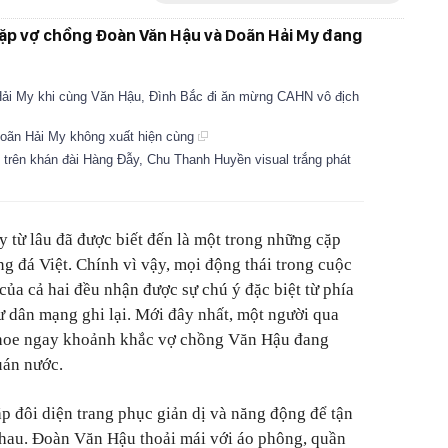
ặp vợ chồng Đoàn Văn Hậu và Doãn Hải My đang
Hải My khi cùng Văn Hậu, Đình Bắc đi ăn mừng CAHN vô địch
oãn Hải My không xuất hiện cùng
trên khán đài Hàng Đẫy, Chu Thanh Huyền visual trắng phát
từ lâu đã được biết đến là một trong những cặp
g đá Việt. Chính vì vậy, mọi động thái trong cuộc
của cả hai đều nhận được sự chú ý đặc biệt từ phía
ư dân mạng ghi lại. Mới đây nhất, một người qua
khoe ngay khoảnh khắc vợ chồng Văn Hậu đang
uán nước.
ặp đôi diện trang phục giản dị và năng động để tận
nhau. Đoàn Văn Hậu thoải mái với áo phông, quần