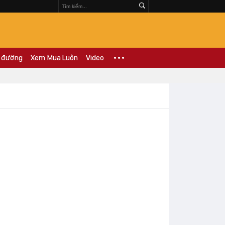
 đường
Xem Mua Luôn
Video