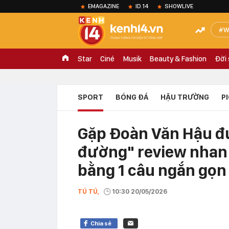
EMAGAZINE
ID.14
SHOWLIVE
W
Star
Ciné
Musik
Beauty & Fashion
Đời
SPORT
BÓNG ĐÁ
HẬU TRƯỜNG
P
Gặp Đoàn Văn Hậu đư
đường" review nhan 
bằng 1 câu ngắn gọn
TÚ TÚ,
10:30 20/05/2026
Chia sẻ