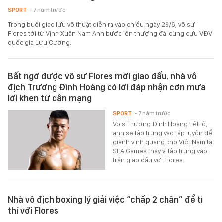
SPORT
- 7 năm trước
Trong buổi giao lưu võ thuật diễn ra vào chiều ngày 29/6, võ sư
Flores tới từ Vịnh Xuân Nam Anh bước lên thượng đài cùng cựu VĐV
quốc gia Lưu Cường.
Bất ngờ được võ sư Flores mời giao đấu, nhà vô
địch Trương Đình Hoàng có lời đáp nhận cơn mưa
lời khen từ dân mạng
SPORT
- 7 năm trước
Võ sĩ Trương Đình Hoàng tiết lộ,
anh sẽ tập trung vào tập luyện để
giành vinh quang cho Việt Nam tại
SEA Games thay vì tập trung vào
trận giao đấu với Flores.
Nhà vô địch boxing lý giải việc “chấp 2 chân” để tỉ
thí với Flores