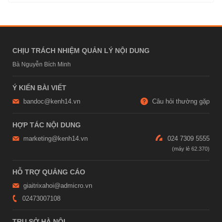
CHỊU TRÁCH NHIỆM QUẢN LÝ NỘI DUNG
Bà Nguyễn Bích Minh
Ý KIẾN BÀI VIẾT
bandoc@kenh14.vn
Câu hỏi thường gặp
HỢP TÁC NỘI DUNG
marketing@kenh14.vn
024 7309 5555
HỖ TRỢ QUẢNG CÁO
giaitrixahoi@admicro.vn
02473007108
TRỤ SỞ HÀ NỘI