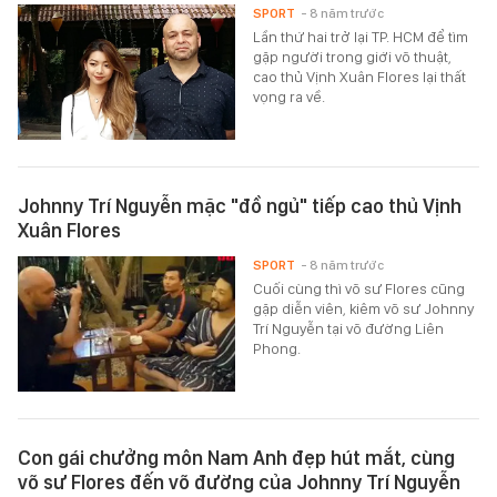
SPORT
- 8 năm trước
Lần thứ hai trở lại TP. HCM để tìm
gặp người trong giới võ thuật,
cao thủ Vịnh Xuân Flores lại thất
vọng ra về.
Johnny Trí Nguyễn mặc "đồ ngủ" tiếp cao thủ Vịnh
Xuân Flores
SPORT
- 8 năm trước
Cuối cùng thì võ sư Flores cũng
gặp diễn viên, kiêm võ sư Johnny
Trí Nguyễn tại võ đường Liên
Phong.
Con gái chưởng môn Nam Anh đẹp hút mắt, cùng
võ sư Flores đến võ đường của Johnny Trí Nguyễn