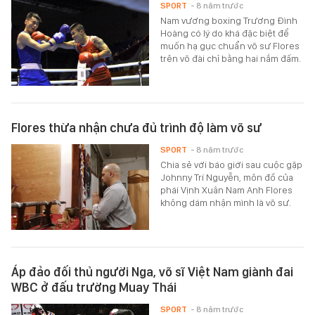
SPORT
- 8 năm trước
Nam vương boxing Trương Đình
Hoàng có lý do khá đặc biệt để
muốn hạ gục chuẩn võ sư Flores
trên võ đài chỉ bằng hai nắm đấm.
Flores thừa nhận chưa đủ trình độ làm võ sư
SPORT
- 8 năm trước
Chia sẻ với báo giới sau cuộc gặp
Johnny Trí Nguyễn, môn đồ của
phái Vịnh Xuân Nam Anh Flores
không dám nhận mình là võ sư.
Áp đảo đối thủ người Nga, võ sĩ Việt Nam giành đai
WBC ở đấu trường Muay Thái
SPORT
- 8 năm trước