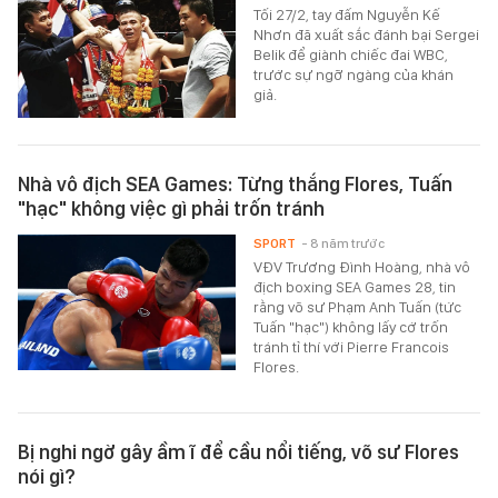
Tối 27/2, tay đấm Nguyễn Kế
Nhơn đã xuất sắc đánh bại Sergei
Belik để giành chiếc đai WBC,
trước sự ngỡ ngàng của khán
giả.
Nhà vô địch SEA Games: Từng thắng Flores, Tuấn
"hạc" không việc gì phải trốn tránh
SPORT
- 8 năm trước
VĐV Trương Đình Hoàng, nhà vô
địch boxing SEA Games 28, tin
rằng võ sư Phạm Anh Tuấn (tức
Tuấn "hạc") không lấy cớ trốn
tránh tỉ thí với Pierre Francois
Flores.
Bị nghi ngờ gây ầm ĩ để cầu nổi tiếng, võ sư Flores
nói gì?