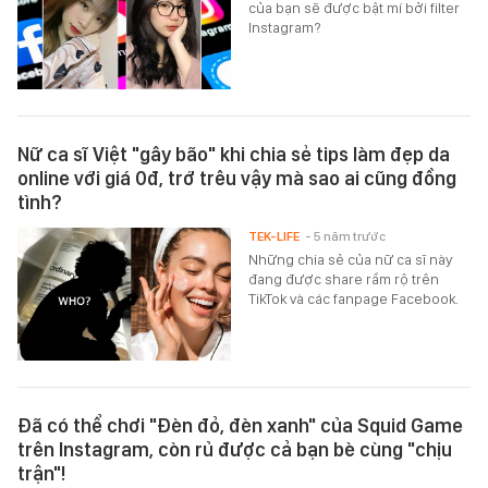
của bạn sẽ được bật mí bởi filter
Instagram?
Nữ ca sĩ Việt "gây bão" khi chia sẻ tips làm đẹp da
online với giá 0đ, trớ trêu vậy mà sao ai cũng đồng
tình?
TEK-LIFE
- 5 năm trước
Những chia sẻ của nữ ca sĩ này
đang được share rầm rộ trên
TikTok và các fanpage Facebook.
Đã có thể chơi "Đèn đỏ, đèn xanh" của Squid Game
trên Instagram, còn rủ được cả bạn bè cùng "chịu
trận"!