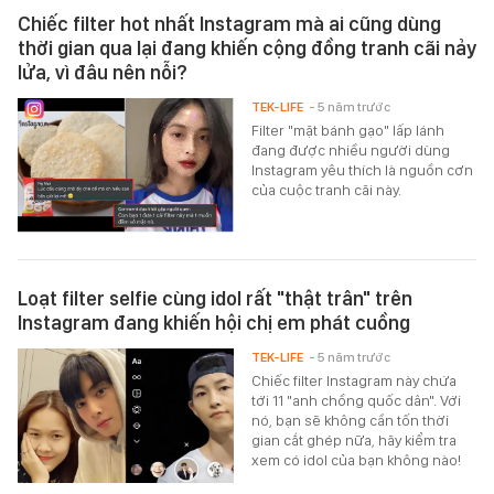
Chiếc filter hot nhất Instagram mà ai cũng dùng
thời gian qua lại đang khiến cộng đồng tranh cãi nảy
lửa, vì đâu nên nỗi?
TEK-LIFE
- 5 năm trước
Filter "mặt bánh gạo" lấp lánh
đang được nhiều người dùng
Instagram yêu thích là nguồn cơn
của cuộc tranh cãi này.
Loạt filter selfie cùng idol rất "thật trân" trên
Instagram đang khiến hội chị em phát cuồng
TEK-LIFE
- 5 năm trước
Chiếc filter Instagram này chứa
tới 11 "anh chồng quốc dân". Với
nó, bạn sẽ không cần tốn thời
gian cắt ghép nữa, hãy kiểm tra
xem có idol của bạn không nào!