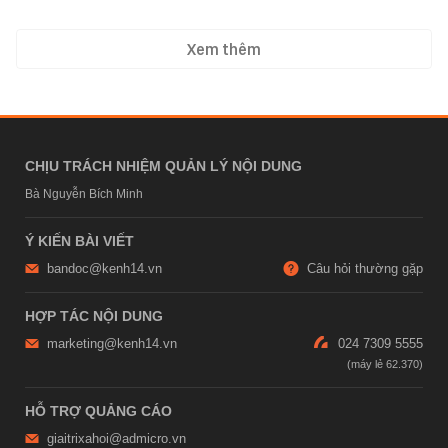
Xem thêm
CHỊU TRÁCH NHIỆM QUẢN LÝ NỘI DUNG
Bà Nguyễn Bích Minh
Ý KIẾN BÀI VIẾT
bandoc@kenh14.vn
Câu hỏi thường gặp
HỢP TÁC NỘI DUNG
marketing@kenh14.vn
024 7309 5555
HỖ TRỢ QUẢNG CÁO
giaitrixahoi@admicro.vn