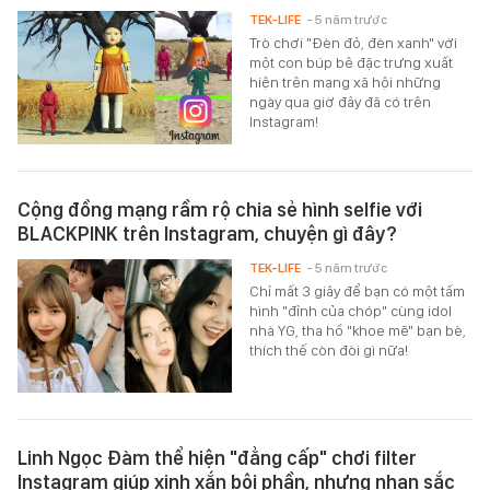
TEK-LIFE
- 5 năm trước
Trò chơi "Đèn đỏ, đèn xanh" với
một con búp bê đặc trưng xuất
hiện trên mạng xã hội những
ngày qua giờ đây đã có trên
Instagram!
Cộng đồng mạng rầm rộ chia sẻ hình selfie với
BLACKPINK trên Instagram, chuyện gì đây?
TEK-LIFE
- 5 năm trước
Chỉ mất 3 giây để bạn có một tấm
hình "đỉnh của chóp" cùng idol
nhà YG, tha hồ "khoe mẽ" bạn bè,
thích thế còn đòi gì nữa!
Linh Ngọc Đàm thể hiện "đẳng cấp" chơi filter
Instagram giúp xinh xắn bội phần, nhưng nhan sắc