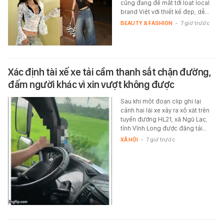
cũng đang để mắt tới loạt local
brand Việt với thiết kế đẹp, dễ…
BEAUTY & FASHION
-
7 giờ trước
Xác định tài xế xe tải cầm thanh sắt chặn đường,
đấm người khác vì xin vượt không được
Sau khi một đoạn clip ghi lại
cảnh hai lái xe xảy ra xô xát trên
tuyến đường HL21, xã Ngũ Lạc,
tỉnh Vĩnh Long được đăng tải…
XÃ HỘI
-
7 giờ trước