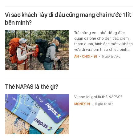
Vì sao khách Tây đi đâu cũng mang chai nước 1 lít
bên mình?
Từ những con phố đông đúc,
quán cà phê cho đến các điểm
tham quan, hình ảnh một vị khách
vừa đi vừa ôm theo chiếc bình…
ĂN - CHƠI - ĐI
-
5 giờ trước
Thẻ NAPAS là thẻ gì?
Vì sao lại gọi là thẻ NAPAS?
MONEY.14
-
5 giờ trước