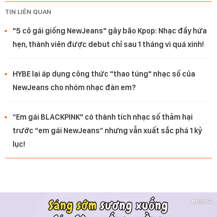
TIN LIÊN QUAN
"5 cô gái giống NewJeans" gây bão Kpop: Nhạc đầy hứa
hẹn, thành viên được debut chỉ sau 1 tháng vì quá xinh!
HYBE lại áp dụng công thức "thao túng" nhạc số của
NewJeans cho nhóm nhạc đàn em?
“Em gái BLACKPINK" có thành tích nhạc số thảm hại
trước “em gái NewJeans” nhưng vẫn xuất sắc phá 1 kỷ
lục!