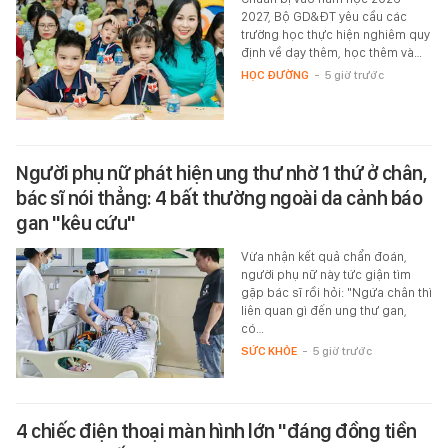
2027, Bộ GD&ĐT yêu cầu các
trường học thực hiện nghiêm quy
định về dạy thêm, học thêm và…
HỌC ĐƯỜNG
-
5 giờ trước
Người phụ nữ phát hiện ung thư nhờ 1 thứ ở chân,
bác sĩ nói thẳng: 4 bất thường ngoài da cảnh báo
gan "kêu cứu"
Vừa nhận kết quả chẩn đoán,
người phụ nữ này tức giận tìm
gặp bác sĩ rồi hỏi: "Ngứa chân thì
liên quan gì đến ung thư gan,
có…
SỨC KHỎE
-
5 giờ trước
4 chiếc điện thoại màn hình lớn "đáng đồng tiền