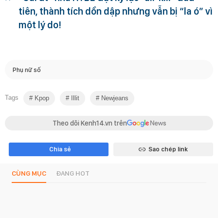
tiên, thành tích dồn dập nhưng vẫn bị “la ó” vì
một lý do!
Phụ nữ số
Tags
Kpop
Illit
Newjeans
Theo dõi Kenh14.vn trên
Chia sẻ
Sao chép link
CÙNG MỤC
ĐANG HOT