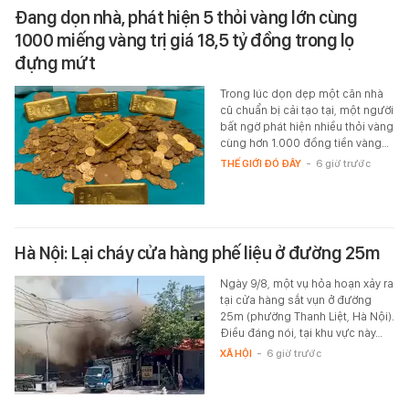
Đang dọn nhà, phát hiện 5 thỏi vàng lớn cùng
1000 miếng vàng trị giá 18,5 tỷ đồng trong lọ
đựng mứt
Trong lúc dọn dẹp một căn nhà
cũ chuẩn bị cải tạo tại, một người
bất ngờ phát hiện nhiều thỏi vàng
cùng hơn 1.000 đồng tiền vàng…
THẾ GIỚI ĐÓ ĐÂY
-
6 giờ trước
Hà Nội: Lại cháy cửa hàng phế liệu ở đường 25m
Ngày 9/8, một vụ hỏa hoạn xảy ra
tại cửa hàng sắt vụn ở đường
25m (phường Thanh Liệt, Hà Nội).
Điều đáng nói, tại khu vực này…
XÃ HỘI
-
6 giờ trước