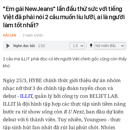
"Em gái NewJeans" lần đầu thử sức với tiếng
Việt đã phải nói 2 câu muốn líu lưỡi, ai là người
làm tốt nhất?
HẢI LAN
2 năm trước
Nghe đọc bài
1:52
2 câu mà ILLIT phải đọc có khi người Việt chính gốc cũng còn thấy
khó.
Ngày 25/3, HYBE chính thức giới thiệu dự án nhóm
nhạc nữ thứ 3 do chính tập đoàn tuyển chọn và
debut -
ILLIT
, quản lý bởi công ty con BELIFT LAB.
ILLIT là đội hình tập hợp các thực tập sinh tiềm năng
bước ra từ show sống còn
R U Next,
ban đầu dự kiến
debut với 6 thành viên. Tuy nhiên, Youngseo - thực
tập sinh hút fan nhất đã rút lui phút chót. Nhóm