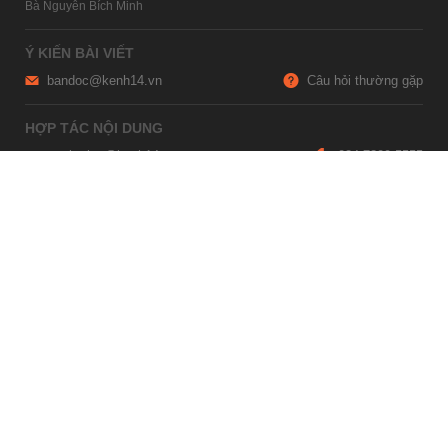
Bà Nguyễn Bích Minh
Ý KIẾN BÀI VIẾT
bandoc@kenh14.vn
Câu hỏi thường gặp
HỢP TÁC NỘI DUNG
marketing@kenh14.vn
024 7309 5555
HỖ TRỢ QUẢNG CÁO
giaitrixahoi@admicro.vn
02473007108
TRỤ SỞ HÀ NỘI
Tầng 21, Tòa nhà Center Building, Hapulico Complex, Số 01, phố
Nguyễn Huy Tưởng, phường Thanh Xuân, thành phố Hà Nội
TRỤ SỞ TP.HỒ CHÍ MINH
Tầng 4, Tòa nhà 123, số 127 Võ Văn Tần, Phường Xuân Hòa, TPHCM