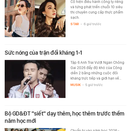
Cô hiện điều hành công ty riêng
và từng phát triển chuỗi 10 siêu
thị chuyên cung cấp thực phẩm
sạch.
STAR
-
6 giờ trước
Sức nóng của trận đối kháng 1-1
Tập 6 Anh Trai Vượt Ngàn Chông
Gai 2026 đẩy độ khó của Công
diễn 2 bằng những cuộc đối
kháng trực tiếp và giới hạn về…
MUSIK
-
5 giờ trước
Bộ GD&ĐT "siết" dạy thêm, học thêm trước thềm
năm học mới
Chuẩn bị vào năm học 2026 -