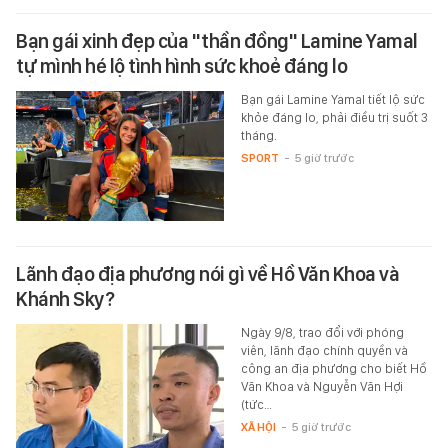
Bạn gái xinh đẹp của "thần đồng" Lamine Yamal
tự mình hé lộ tình hình sức khoẻ đáng lo
Bạn gái Lamine Yamal tiết lộ sức
khỏe đáng lo, phải điều trị suốt 3
tháng.
SPORT
-
5 giờ trước
Lãnh đạo địa phương nói gì về Hồ Văn Khoa và
Khánh Sky?
Ngày 9/8, trao đổi với phóng
viên, lãnh đạo chính quyền và
công an địa phương cho biết Hồ
Văn Khoa và Nguyễn Văn Hợi
(tức…
XÃ HỘI
-
5 giờ trước