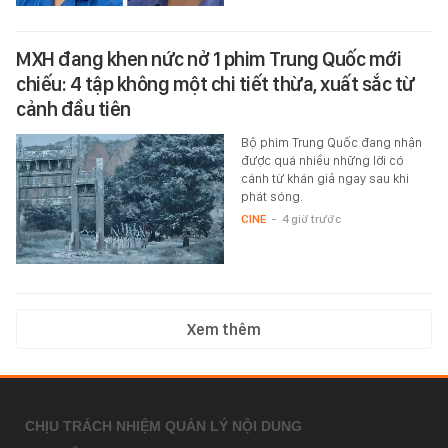
MXH đang khen nức nở 1 phim Trung Quốc mới
chiếu: 4 tập không một chi tiết thừa, xuất sắc từ
cảnh đầu tiên
Bộ phim Trung Quốc đang nhận
được quá nhiều những lời có
cánh từ khán giả ngay sau khi
phát sóng.
CINE
-
4 giờ trước
Xem thêm
CHỊU TRÁCH NHIỆM QUẢN LÝ NỘI DUNG