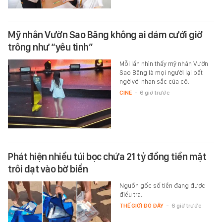
Mỹ nhân Vườn Sao Băng không ai dám cưới giờ
trông như “yêu tinh”
Mỗi lần nhìn thấy mỹ nhân Vườn
Sao Băng là mọi người lại bất
ngờ với nhan sắc của cô.
CINE
-
6 giờ trước
Phát hiện nhiều túi bọc chứa 21 tỷ đồng tiền mặt
trôi dạt vào bờ biển
Nguồn gốc số tiền đang được
điều tra.
THẾ GIỚI ĐÓ ĐÂY
-
6 giờ trước