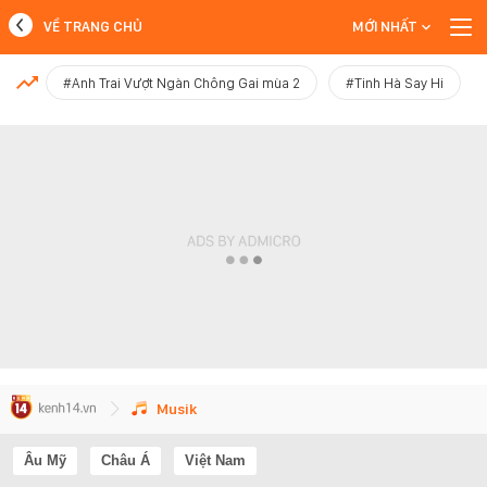
VỀ TRANG CHỦ
MỚI NHẤT
MỚI NHẤT
#Anh Trai Vượt Ngàn Chông Gai mùa 2
#Tinh Hà Say Hi
Xem thêm
Musik
Âu Mỹ
Châu Á
Việt Nam