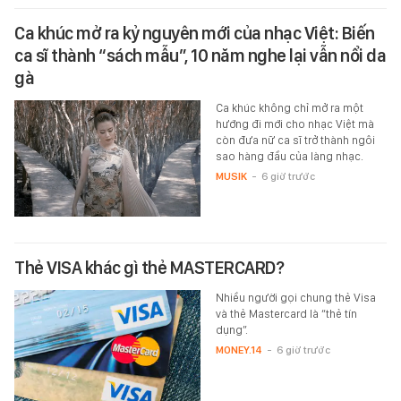
Ca khúc mở ra kỷ nguyên mới của nhạc Việt: Biến
ca sĩ thành “sách mẫu”, 10 năm nghe lại vẫn nổi da
gà
Ca khúc không chỉ mở ra một
hướng đi mới cho nhạc Việt mà
còn đưa nữ ca sĩ trở thành ngôi
sao hàng đầu của làng nhạc.
MUSIK
-
6 giờ trước
Thẻ VISA khác gì thẻ MASTERCARD?
Nhiều người gọi chung thẻ Visa
và thẻ Mastercard là “thẻ tín
dụng”.
MONEY.14
-
6 giờ trước