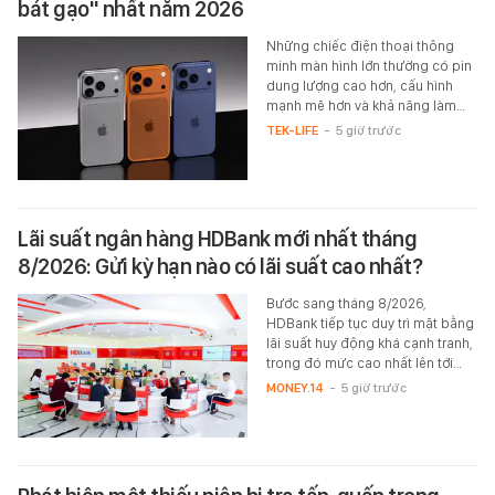
bát gạo" nhất năm 2026
Những chiếc điện thoại thông
minh màn hình lớn thường có pin
dung lượng cao hơn, cấu hình
mạnh mẽ hơn và khả năng làm…
TEK-LIFE
-
5 giờ trước
Lãi suất ngân hàng HDBank mới nhất tháng
8/2026: Gửi kỳ hạn nào có lãi suất cao nhất?
Bước sang tháng 8/2026,
HDBank tiếp tục duy trì mặt bằng
lãi suất huy động khá cạnh tranh,
trong đó mức cao nhất lên tới…
MONEY.14
-
5 giờ trước