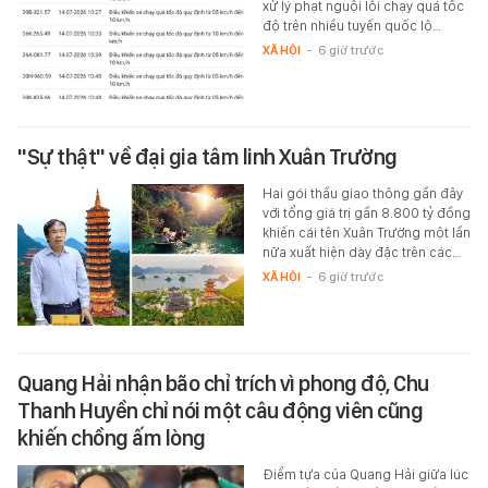
xử lý phạt nguội lỗi chạy quá tốc
độ trên nhiều tuyến quốc lộ…
XÃ HỘI
-
6 giờ trước
"Sự thật" về đại gia tâm linh Xuân Trường
Hai gói thầu giao thông gần đây
với tổng giá trị gần 8.800 tỷ đồng
khiến cái tên Xuân Trường một lần
nữa xuất hiện dày đặc trên các…
XÃ HỘI
-
6 giờ trước
Quang Hải nhận bão chỉ trích vì phong độ, Chu
Thanh Huyền chỉ nói một câu động viên cũng
khiến chồng ấm lòng
Điểm tựa của Quang Hải giữa lúc