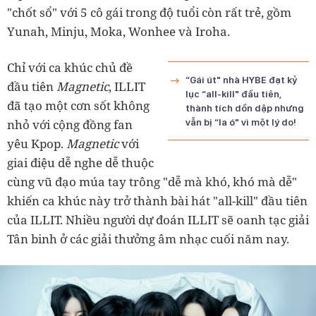
"chốt sổ" với 5 cô gái trong độ tuổi còn rất trẻ, gồm
Yunah, Minju, Moka, Wonhee và Iroha.
Chỉ với ca khúc chủ đề
“Gái út" nhà HYBE đạt kỷ
đầu tiên
Magnetic
, ILLIT
lục “all-kill" đầu tiên,
đã tạo một cơn sốt không
thành tích dồn dập nhưng
nhỏ với cộng đồng fan
vẫn bị “la ó" vì một lý do!
yêu Kpop.
Magnetic
với
giai điệu dễ nghe dễ thuộc
cùng vũ đạo múa tay trông "dễ mà khó, khó mà dễ"
khiến ca khúc này trở thành bài hát "all-kill" đầu tiên
của ILLIT. Nhiều người dự đoán ILLIT sẽ oanh tạc giải
Tân binh ở các giải thưởng âm nhạc cuối năm nay.