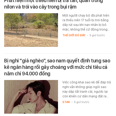
Phát hiện một thiếu niên bị tra tấn, quấn trong
nilon và trói vào cây trong bụi rậm
Một người chạy bộ đã phát hiện
ra thiếu niên 17 tuổi bị trói bằng
dây rút sau khi nạn nhân bị bỏ
mặc, không thể cử động trong…
THẾ GIỚI ĐÓ ĐÂY
-
5 giờ trước
Bị nghi "giả nghèo", sao nam quyết định tung sao
kê ngân hàng rồi gây choáng với mức chi tiêu cả
năm chỉ 94.000 đồng
Việc công khai sao kê để đáp trả
nghi vấn không giúp ngôi sao
này dập tắt tranh cãi, ngược lại
còn khiến cư dân mạng đặt ra…
STAR
-
5 giờ trước