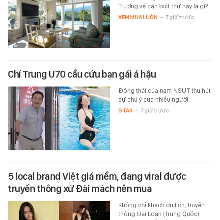
Trường về căn biệt thự này là gì?
XEM MUA LUÔN
-
7 giờ trước
Chí Trung U70 cầu cứu bạn gái á hậu
Động thái của nam NSƯT thu hút
sự chú ý của nhiều người.
STAR
-
7 giờ trước
5 local brand Việt giá mềm, đang viral được
truyền thông xứ Đài mách nên mua
Không chỉ khách du lịch, truyền
thông Đài Loan (Trung Quốc)