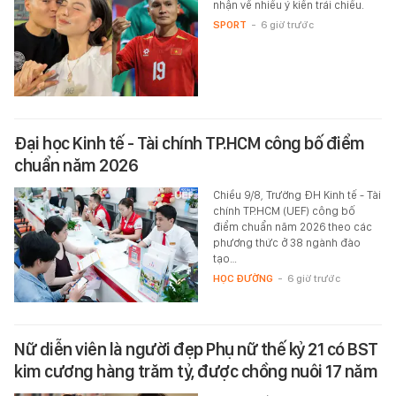
nhận về nhiều ý kiến trái chiều.
SPORT
-
6 giờ trước
Đại học Kinh tế - Tài chính TP.HCM công bố điểm
chuẩn năm 2026
Chiều 9/8, Trường ĐH Kinh tế - Tài
chính TP.HCM (UEF) công bố
điểm chuẩn năm 2026 theo các
phương thức ở 38 ngành đào
tạo…
HỌC ĐƯỜNG
-
6 giờ trước
Nữ diễn viên là người đẹp Phụ nữ thế kỷ 21 có BST
kim cương hàng trăm tỷ, được chồng nuôi 17 năm