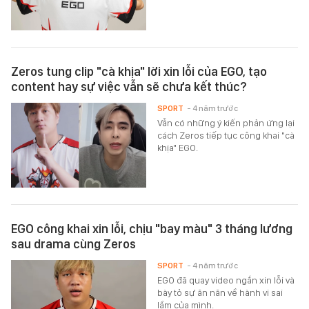
Zeros tung clip "cà khịa" lời xin lỗi của EGO, tạo
content hay sự việc vẫn sẽ chưa kết thúc?
SPORT
- 4 năm trước
Vẫn có những ý kiến phản ứng lại
cách Zeros tiếp tục công khai "cà
khịa" EGO.
EGO công khai xin lỗi, chịu "bay màu" 3 tháng lương
sau drama cùng Zeros
SPORT
- 4 năm trước
EGO đã quay video ngắn xin lỗi và
bày tỏ sự ăn năn về hành vi sai
lầm của mình.