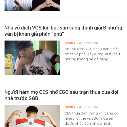
Nhà vô địch VCS lụn bại, sẵn sàng đánh giải B nhưng
vẫn bị khán giả phán "phũ"
SPORT
- 3 năm trước
Nhà vô địch VCS đã tự đánh mất
tất cả và phải gầy dựng lại từ đầu
nhưng không hề dễ dàng.
Người hâm mộ CES nhớ EGO sau trận thua của đội
nhà trước SGB
SPORT
- 4 năm trước
CES thua trận trong khi đang có
nhiều lợi thế và EGO là cái tên
được nhắc đến nhiều nhất.