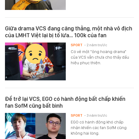
Giữa drama VCS đang căng thẳng, một nhà vô địch
của LMHT Việt lại bị tố lừa... 100k của fan
SPORT
- 2 năm trước
Có vẻ một "ông hoàng drama"
của VCS vẫn chưa cho thấy dấu
hiệu phục thiện.
Để trở lại VCS, EGO có hành động bất chấp khiến
fan SofM cũng bất bình
SPORT
- 3 năm trước
EGO có hành động khó chấp
nhận khiến các fan SofM cũng
không hài lòng.