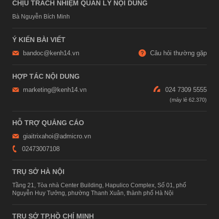
CHỊU TRÁCH NHIỆM QUẢN LÝ NỘI DUNG
Bà Nguyễn Bích Minh
Ý KIẾN BÀI VIẾT
bandoc@kenh14.vn
Câu hỏi thường gặp
HỢP TÁC NỘI DUNG
marketing@kenh14.vn
024 7309 5555
HỖ TRỢ QUẢNG CÁO
giaitrixahoi@admicro.vn
02473007108
TRỤ SỞ HÀ NỘI
Tầng 21, Tòa nhà Center Building, Hapulico Complex, Số 01, phố
Nguyễn Huy Tưởng, phường Thanh Xuân, thành phố Hà Nội
TRỤ SỞ TP.HỒ CHÍ MINH