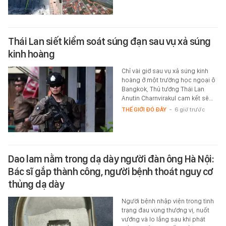
Thái Lan siết kiểm soát súng đạn sau vụ xả súng
kinh hoàng
Chỉ vài giờ sau vụ xả súng kinh
hoàng ở một trường học ngoại ô
Bangkok, Thủ tướng Thái Lan
Anutin Charnvirakul cam kết sẽ…
THẾ GIỚI ĐÓ ĐÂY
-
6 giờ trước
Dao lam nằm trong dạ dày người đàn ông Hà Nội:
Bác sĩ gắp thành công, người bệnh thoát nguy cơ
thủng dạ dày
Người bệnh nhập viện trong tình
trạng đau vùng thượng vị, nuốt
vướng và lo lắng sau khi phát