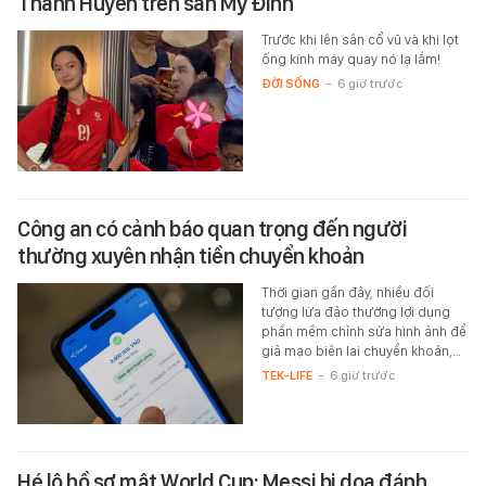
Thanh Huyền trên sân Mỹ Đình
Trước khi lên sân cổ vũ và khi lọt
ống kính máy quay nó lạ lắm!
ĐỜI SỐNG
-
6 giờ trước
Công an có cảnh báo quan trọng đến người
thường xuyên nhận tiền chuyển khoản
Thời gian gần đây, nhiều đối
tượng lừa đảo thường lợi dụng
phần mềm chỉnh sửa hình ảnh để
giả mạo biên lai chuyển khoản,…
TEK-LIFE
-
6 giờ trước
Hé lộ hồ sơ mật World Cup: Messi bị dọa đánh