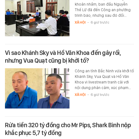
khoản nhầm, ban đầu Nguyễn
Thế Lữ đã đến Công an phường
trình báo, nhưng sau đó đối…
XÃ HỘI
-
6 giờ trước
Vì sao Khánh Sky và Hồ Văn Khoa đến gây rối,
nhưng Vua Quạt cũng bị khởi tố?
Công an tỉnh Bắc Ninh vừa khởi tố
Khánh Sky, Vua Quạt và Hồ Văn
Khoa vì livestream tranh cãi với
nội dung phản cảm, xúc phạm…
XÃ HỘI
-
6 giờ trước
Rửa tiền 320 tỷ đồng cho Mr Pips, Shark Bình nộp
khắc phục 5,7 tỷ đồng