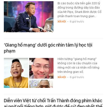
Bị cáo buộc rửa tiền gần 320 tỷ
đồng trong đường dây lừa đảo
của Mr Pips, Shark Bình được Cổ
phần thanh toan trung gian…
XÃ HỘI
-
6 giờ trước
‘Giang hồ mạng’ dưới góc nhìn tâm lý học tội
phạm
Hiện tượng "giang hồ mạng"
không còn là câu chuyện của
riêng một vài cá nhân nổi tiếng
trên không gian số.
XÃ HỘI
-
6 giờ trước
Diễn viên Việt từ chối Trấn Thành đóng phim khác
ai ngờ nổi tiếng hơn, giờ được đề cử đẹp nhất thế