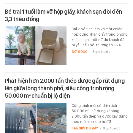
Bé trai 1 tuổi làm vỡ hộp giấy, khách sạn đòi đền
3,3 triệu đồng
Chỉ vì vô tình làm vỡ một chiếc
hộp đựng khăn giấy trong phòng
khách sạn, một nữ du khách đã
bị yêu cầu bồi thường tới 924…
ĐỜI SỐNG
-
6 giờ trước
Phát hiện hơn 2.000 tấn thép được gấp rút dựng
lên giữa lòng thành phố, siêu công trình rộng
50.000 m² chuẩn bị lộ diện
Công trình mới có diện tích
50.000 m², sử dụng khoảng
2.000 tấn thép và được xây dựng
theo mô hình kho tự đỡ.
THẾ GIỚI ĐÓ ĐÂY
-
6 giờ trước