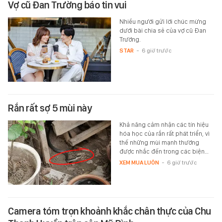
Vợ cũ Đan Trường báo tin vui
Nhiều người gửi lời chúc mừng
dưới bài chia sẻ của vợ cũ Đan
Trường.
STAR
-
6 giờ trước
Rắn rất sợ 5 mùi này
Khả năng cảm nhận các tín hiệu
hóa học của rắn rất phát triển, vì
thế những mùi mạnh thường
được nhắc đến trong các biện…
XEM MUA LUÔN
-
6 giờ trước
Camera tóm trọn khoảnh khắc chân thực của Chu