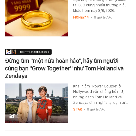
tại SJC cùng nhiều thương hiệu
khác hôm nay 8/8/2026.
MONEY.14
-
6 giờ trước
Đừng tìm "một nửa hoàn hảo", hãy tìm người
cùng bạn "Grow Together" như Tom Holland và
Zendaya
Khái niệm "Power Couple" ở
Hollywood vốn chẳng hề mới,
nhưng cách Tom Holland và
Zendaya định nghĩa lại cụm từ…
STAR
-
6 giờ trước