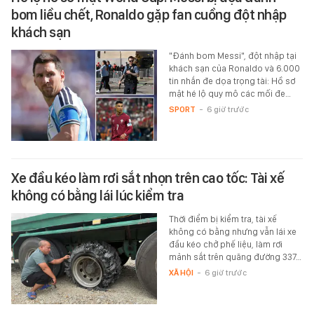
bom liều chết, Ronaldo gặp fan cuồng đột nhập
khách sạn
"Đánh bom Messi", đột nhập tại
khách sạn của Ronaldo và 6.000
tin nhắn đe dọa trọng tài: Hồ sơ
mật hé lộ quy mô các mối đe…
SPORT
-
6 giờ trước
Xe đầu kéo làm rơi sắt nhọn trên cao tốc: Tài xế
không có bằng lái lúc kiểm tra
Thời điểm bị kiểm tra, tài xế
không có bằng nhưng vẫn lái xe
đầu kéo chở phế liệu, làm rơi
mảnh sắt trên quãng đường 337…
XÃ HỘI
-
6 giờ trước