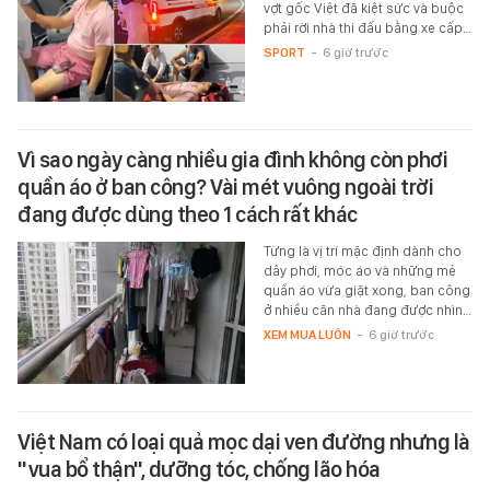
vợt gốc Việt đã kiệt sức và buộc
phải rời nhà thi đấu bằng xe cấp…
SPORT
-
6 giờ trước
Vì sao ngày càng nhiều gia đình không còn phơi
quần áo ở ban công? Vài mét vuông ngoài trời
đang được dùng theo 1 cách rất khác
Từng là vị trí mặc định dành cho
dây phơi, móc áo và những mẻ
quần áo vừa giặt xong, ban công
ở nhiều căn nhà đang được nhìn…
XEM MUA LUÔN
-
6 giờ trước
Việt Nam có loại quả mọc dại ven đường nhưng là
"vua bổ thận", dưỡng tóc, chống lão hóa