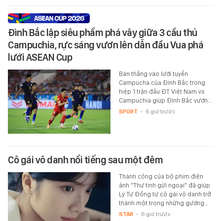
Đình Bắc lập siêu phẩm phá vây giữa 3 cầu thủ
Campuchia, rực sáng vươn lên dẫn đầu Vua phá
lưới ASEAN Cup
Bàn thắng vào lưới tuyển
Campucha của Đình Bắc trong
hiệp 1 trận đấu ĐT Việt Nam vs
Campuchia giúp Đình Bắc vươn…
SPORT
-
6 giờ trước
Cô gái vô danh nổi tiếng sau một đêm
Thành công của bộ phim điện
ảnh "Thư tình gửi ngoại" đã giúp
Lý Tư Đồng từ cô gái vô danh trở
thành một trong những gương…
STAR
-
6 giờ trước