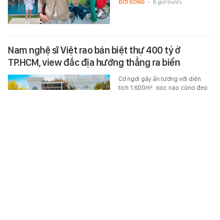
ĐỜI SỐNG
-
6 giờ trước
Nam nghệ sĩ Việt rao bán biệt thự 400 tỷ ở
TP.HCM, view đắc địa hướng thẳng ra biển
Cơ ngơi gây ấn tượng với diện
tích 1.600m², góc nào cũng đẹp
và chill.
XEM MUA LUÔN
-
6 giờ trước
Vụ loạt phương tiện thủng lốp trên cao tốc: Cục
CSGT truy ra 'thủ phạm'
Sau quá trình truy tìm, Cục Cảnh
sát giao thông (CSGT) đã xác
định tài xế cùng xe đầu kéo làm
rơi vật liệu kim loại trên cao tốc…