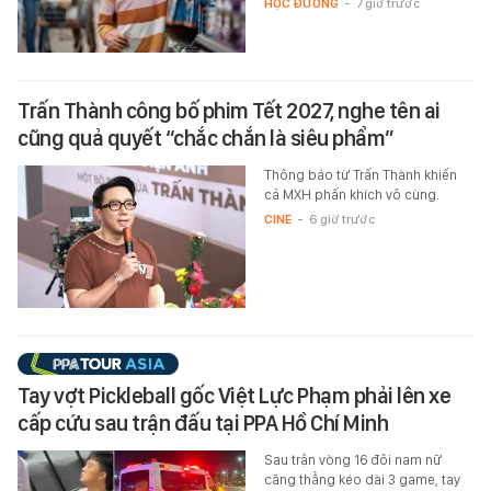
HỌC ĐƯỜNG
-
7 giờ trước
Trấn Thành công bố phim Tết 2027, nghe tên ai
cũng quả quyết “chắc chắn là siêu phẩm”
Thông báo từ Trấn Thành khiến
cả MXH phấn khích vô cùng.
CINE
-
6 giờ trước
Tay vợt Pickleball gốc Việt Lực Phạm phải lên xe
cấp cứu sau trận đấu tại PPA Hồ Chí Minh
Sau trận vòng 16 đôi nam nữ
căng thẳng kéo dài 3 game, tay