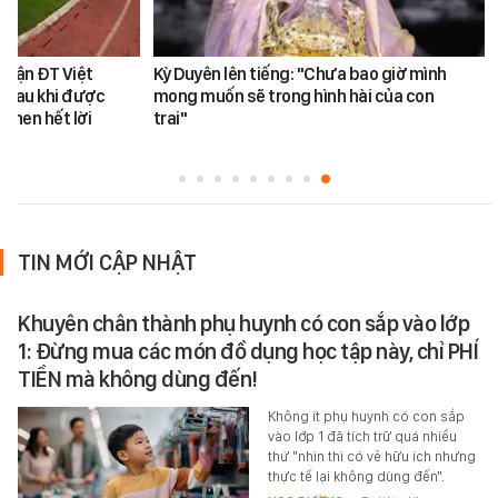
 trận ĐT Việt
Kỳ Duyên lên tiếng: "Chưa bao giờ mình
 sau khi được
mong muốn sẽ trong hình hài của con
khen hết lời
trai"
TIN MỚI CẬP NHẬT
Khuyên chân thành phụ huynh có con sắp vào lớp
1: Đừng mua các món đồ dụng học tập này, chỉ PHÍ
TIỀN mà không dùng đến!
Không ít phụ huynh có con sắp
vào lớp 1 đã tích trữ quá nhiều
thứ "nhìn thì có vẻ hữu ích nhưng
thực tế lại không dùng đến".