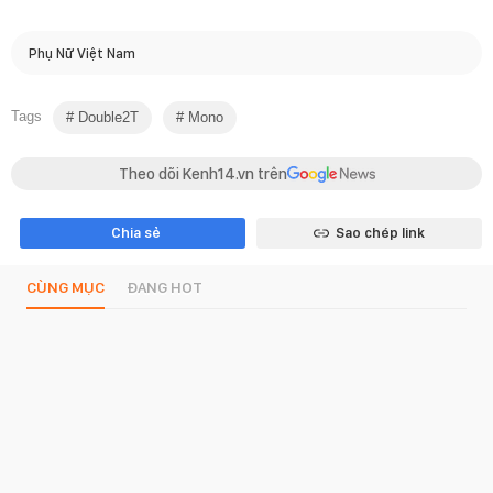
Phụ Nữ Việt Nam
Tags
Double2T
Mono
Theo dõi Kenh14.vn trên
Chia sẻ
Sao chép link
CÙNG MỤC
ĐANG HOT