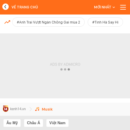
VỀ TRANG CHỦ
MỚI NHẤT
MỚI NHẤT
#Anh Trai Vượt Ngàn Chông Gai mùa 2
#Tinh Hà Say Hi
Xem thêm
Musik
Âu Mỹ
Châu Á
Việt Nam