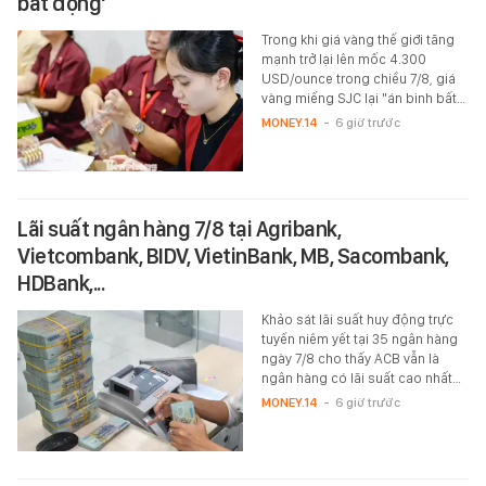
bất động'
Trong khi giá vàng thế giới tăng
mạnh trở lại lên mốc 4.300
USD/ounce trong chiều 7/8, giá
vàng miếng SJC lại "án binh bất…
MONEY.14
-
6 giờ trước
Lãi suất ngân hàng 7/8 tại Agribank,
Vietcombank, BIDV, VietinBank, MB, Sacombank,
HDBank,...
Khảo sát lãi suất huy động trực
tuyến niêm yết tại 35 ngân hàng
ngày 7/8 cho thấy ACB vẫn là
ngân hàng có lãi suất cao nhất…
MONEY.14
-
6 giờ trước