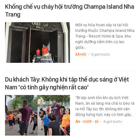
Khống chế vụ cháy hội trường Champa Island Nha
Trang
Một vụ hỏa hoạn xảy ra tại hội
trường thuộc Champa Island Nha
Trang - Resort Hotel & Spa, khu
nghỉ dưỡng nằm trên cù lao
giữa…
XÃ HỘI
-
6 giờ trước
Du khách Tây: Không khí tập thể dục sáng ở Việt
Nam 'có tính gây nghiện rất cao'
“Bí kíp sinh tồn khi du lịch Việt
Nam, ăn xả láng mà chả lo béo là
ra Hồ Tây lúc 6h; không khí vận
động hừng hực này có tính gây…
ĂN - CHƠI - ĐI
-
6 giờ trước