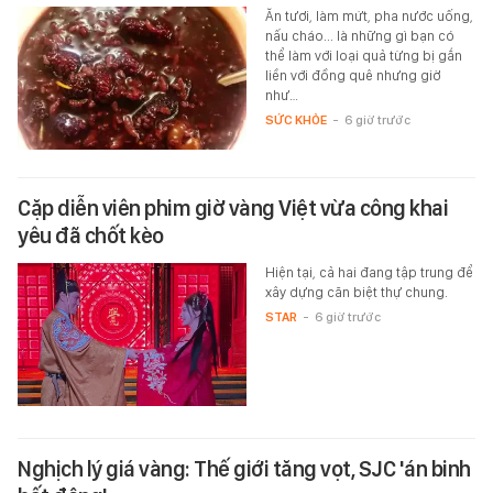
Ăn tươi, làm mứt, pha nước uống,
nấu cháo... là những gì bạn có
thể làm với loại quả từng bị gắn
liền với đồng quê nhưng giờ
như…
SỨC KHỎE
-
6 giờ trước
Cặp diễn viên phim giờ vàng Việt vừa công khai
yêu đã chốt kèo
Hiện tại, cả hai đang tập trung để
xây dựng căn biệt thự chung.
STAR
-
6 giờ trước
Nghịch lý giá vàng: Thế giới tăng vọt, SJC 'án binh