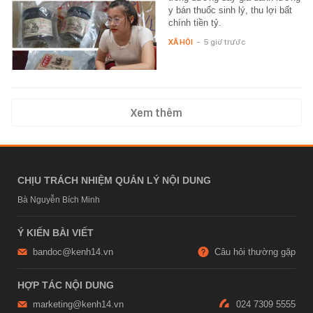
y bán thuốc sinh lý, thu lợi bất
chính tiền tỷ.
XÃ HỘI
-
5 giờ trước
Xem thêm
CHỊU TRÁCH NHIỆM QUẢN LÝ NỘI DUNG
Bà Nguyễn Bích Minh
Ý KIẾN BÀI VIẾT
bandoc@kenh14.vn
Câu hỏi thường gặp
HỢP TÁC NỘI DUNG
marketing@kenh14.vn
024 7309 5555