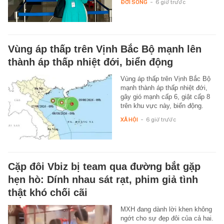
ĐỜI SỐNG
-
6 giờ trước
Vùng áp thấp trên Vịnh Bắc Bộ mạnh lên
thành áp thấp nhiệt đới, biển động
Vùng áp thấp trên Vịnh Bắc Bộ
mạnh thành áp thấp nhiệt đới,
gây gió mạnh cấp 6, giật cấp 8
trên khu vực này, biển động.
XÃ HỘI
-
6 giờ trước
Cặp đôi Vbiz bị team qua đường bắt gặp
hẹn hò: Dính nhau sát rạt, phim giả tình
thật khó chối cãi
MXH đang dành lời khen không
ngớt cho sự đẹp đôi của cả hai.