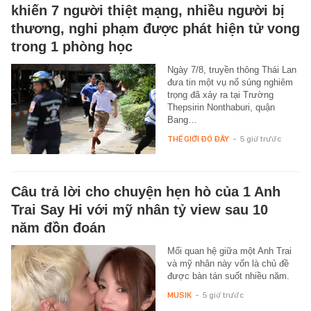
khiến 7 người thiệt mạng, nhiều người bị
thương, nghi phạm được phát hiện tử vong
trong 1 phòng học
Ngày 7/8, truyền thông Thái Lan
đưa tin một vụ nổ súng nghiêm
trọng đã xảy ra tại Trường
Thepsirin Nonthaburi, quận
Bang…
THẾ GIỚI ĐÓ ĐÂY
-
5 giờ trước
Câu trả lời cho chuyện hẹn hò của 1 Anh
Trai Say Hi với mỹ nhân tỷ view sau 10
năm đồn đoán
Mối quan hệ giữa một Anh Trai
và mỹ nhân này vốn là chủ đề
được bàn tán suốt nhiều năm.
MUSIK
-
5 giờ trước