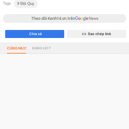
Tags
Đột Quỵ
Theo dõi Kenh14.vn trên
Chia sẻ
Sao chép link
CÙNG MỤC
ĐANG HOT