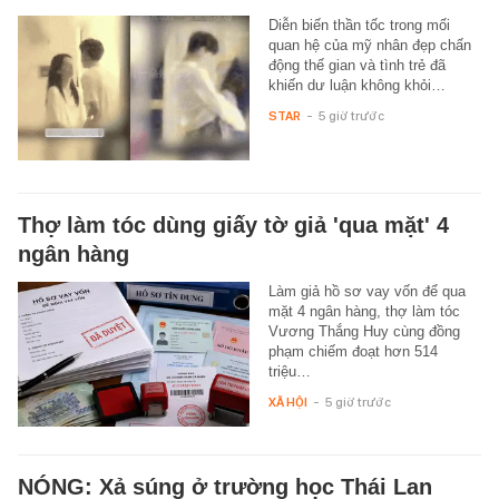
Diễn biến thần tốc trong mối
quan hệ của mỹ nhân đẹp chấn
động thế gian và tình trẻ đã
khiến dư luận không khỏi…
STAR
-
5 giờ trước
Thợ làm tóc dùng giấy tờ giả 'qua mặt' 4
ngân hàng
Làm giả hồ sơ vay vốn để qua
mặt 4 ngân hàng, thợ làm tóc
Vương Thắng Huy cùng đồng
phạm chiếm đoạt hơn 514
triệu…
XÃ HỘI
-
5 giờ trước
NÓNG: Xả súng ở trường học Thái Lan