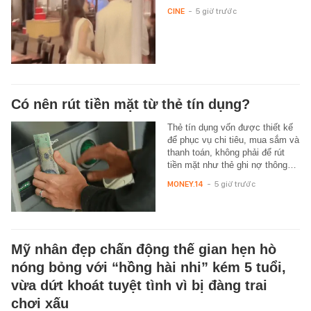
CINE
-
5 giờ trước
Có nên rút tiền mặt từ thẻ tín dụng?
Thẻ tín dụng vốn được thiết kế
để phục vụ chi tiêu, mua sắm và
thanh toán, không phải để rút
tiền mặt như thẻ ghi nợ thông…
MONEY.14
-
5 giờ trước
Mỹ nhân đẹp chấn động thế gian hẹn hò
nóng bỏng với “hồng hài nhi” kém 5 tuổi,
vừa dứt khoát tuyệt tình vì bị đàng trai
chơi xấu