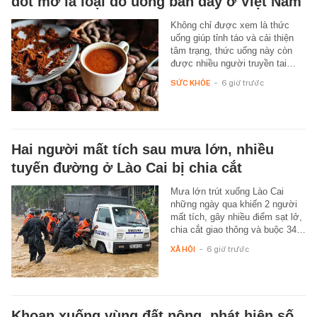
đốt mỡ là loại đồ uống bán đầy ở Việt Nam
Không chỉ được xem là thức
uống giúp tỉnh táo và cải thiện
tâm trạng, thức uống này còn
được nhiều người truyền tai…
SỨC KHỎE
-
6 giờ trước
Hai người mất tích sau mưa lớn, nhiều
tuyến đường ở Lào Cai bị chia cắt
Mưa lớn trút xuống Lào Cai
những ngày qua khiến 2 người
mất tích, gây nhiều điểm sạt lở,
chia cắt giao thông và buộc 34…
XÃ HỘI
-
6 giờ trước
Khoan xuống vùng đất nông, phát hiện số