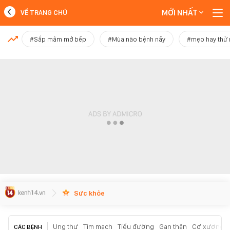
MỚI NHẤT
VỀ TRANG CHỦ
MỚI NHẤT
#Sắp mâm mở bếp
#Mùa nào bệnh nấy
#mẹo hay thử
Xem thêm
Sức khỏe
Ung thư
Tim mạch
Tiểu đường
Gan thận
Cơ xương k
CÁC BỆNH