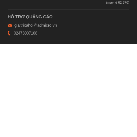
HỖ TRỢ QUẢNG CÁO
giaitrixahoi@admicro.vn
02473007108
TRỤ SỞ HÀ NỘI
Tầng 21, Tòa nhà Center Building, Hapulico Complex, Số 01, phố
Nguyễn Huy Tưởng, phường Thanh Xuân, thành phố Hà Nội
TRỤ SỞ TP.HỒ CHÍ MINH
Tầng 4, Tòa nhà 123, số 127 Võ Văn Tần, Phường Xuân Hòa, TPHCM
Giấy phép thiết lập trang thông tin điện tử tổng hợp trên mạng số
2215/GP-TTĐT do Sở Thông tin và Truyền thông Hà Nội cấp ngày 10
tháng 4 năm 2019
© Copyright 2007 - 2026 – Công ty Cổ phần VCCorp