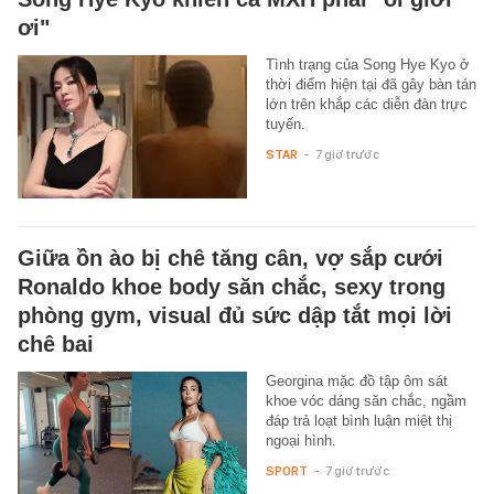
ơi"
Tình trạng của Song Hye Kyo ở
thời điểm hiện tại đã gây bàn tán
lớn trên khắp các diễn đàn trực
tuyến.
STAR
-
7 giờ trước
Giữa ồn ào bị chê tăng cân, vợ sắp cưới
Ronaldo khoe body săn chắc, sexy trong
phòng gym, visual đủ sức dập tắt mọi lời
chê bai
Georgina mặc đồ tập ôm sát
khoe vóc dáng săn chắc, ngầm
đáp trả loạt bình luận miệt thị
ngoại hình.
SPORT
-
7 giờ trước