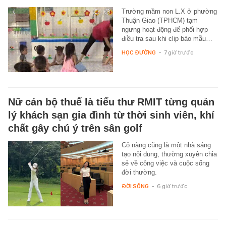
Trường mầm non L.X ở phường
Thuận Giao (TPHCM) tạm
ngưng hoạt động để phối hợp
điều tra sau khi clip bảo mẫu…
HỌC ĐƯỜNG
-
7 giờ trước
Nữ cán bộ thuế là tiểu thư RMIT từng quản
lý khách sạn gia đình từ thời sinh viên, khí
chất gây chú ý trên sân golf
Cô nàng cũng là một nhà sáng
tạo nội dung, thường xuyên chia
sẻ về công việc và cuộc sống
đời thường.
ĐỜI SỐNG
-
6 giờ trước