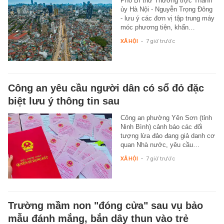
Phó Bí thư Thường trực Thành
ủy Hà Nội - Nguyễn Trọng Đông
- lưu ý các đơn vị tập trung máy
móc phương tiện, khẩn…
XÃ HỘI
-
7 giờ trước
Công an yêu cầu người dân có sổ đỏ đặc
biệt lưu ý thông tin sau
Công an phường Yên Sơn (tỉnh
Ninh Bình) cảnh báo các đối
tượng lừa đảo đang giả danh cơ
quan Nhà nước, yêu cầu…
XÃ HỘI
-
7 giờ trước
Trường mầm non "đóng cửa" sau vụ bảo
mẫu đánh mắng, bắn dây thun vào trẻ