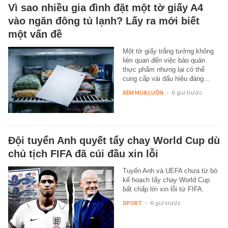
Vì sao nhiều gia đình đặt một tờ giấy A4
vào ngăn đông tủ lạnh? Lấy ra mới biết
một vấn đề
Một tờ giấy trắng tưởng không
liên quan đến việc bảo quản
thực phẩm nhưng lại có thể
cung cấp vài dấu hiệu đáng…
XEM MUA LUÔN
-
6 giờ trước
Đội tuyển Anh quyết tẩy chay World Cup dù
chủ tịch FIFA đã cúi đầu xin lỗi
Tuyển Anh và UEFA chưa từ bỏ
kế hoạch tẩy chay World Cup
bất chấp lời xin lỗi từ FIFA.
SPORT
-
6 giờ trước