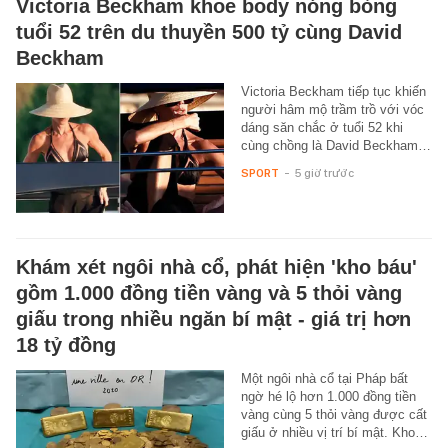
Victoria Beckham khoe body nóng bỏng
tuổi 52 trên du thuyền 500 tỷ cùng David
Beckham
Victoria Beckham tiếp tục khiến
người hâm mộ trầm trồ với vóc
dáng săn chắc ở tuổi 52 khi
cùng chồng là David Beckham…
SPORT
-
5 giờ trước
Khám xét ngôi nhà cổ, phát hiện 'kho báu'
gồm 1.000 đồng tiền vàng và 5 thỏi vàng
giấu trong nhiều ngăn bí mật - giá trị hơn
18 tỷ đồng
Một ngôi nhà cổ tại Pháp bất
ngờ hé lộ hơn 1.000 đồng tiền
vàng cùng 5 thỏi vàng được cất
giấu ở nhiều vị trí bí mật. Kho…