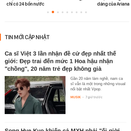
chỉ có 24 bồn nước
dáng của Ariana
TIN MỚI CẬP NHẬT
Ca sĩ Việt 3 lần nhận đề cử đẹp nhất thế
giới: Đẹp trai đến mức 1 Hoa hậu nhận
"chồng", 20 năm trẻ đẹp không già
Gần 20 năm làm nghề, nam ca
sĩ vẫn là một trong những visual
nổi bật nhất Vpop.
MUSIK
-
7 giờ trước
Song Hye Kyo khiến cả MXH phải "ối giời