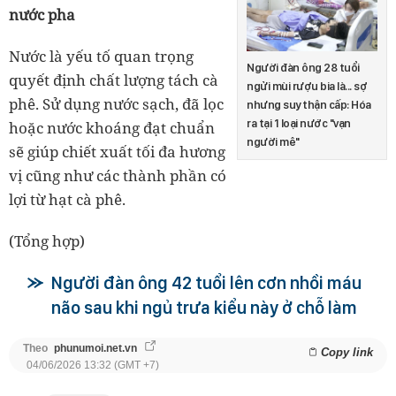
nước pha
Nước là yếu tố quan trọng
Người đàn ông 28 tuổi
quyết định chất lượng tách cà
ngửi mùi rượu bia là... sợ
phê. Sử dụng nước sạch, đã lọc
nhưng suy thận cấp: Hóa
ra tại 1 loại nước "vạn
hoặc nước khoáng đạt chuẩn
người mê"
sẽ giúp chiết xuất tối đa hương
vị cũng như các thành phần có
lợi từ hạt cà phê.
(Tổng hợp)
Người đàn ông 42 tuổi lên cơn nhồi máu
não sau khi ngủ trưa kiểu này ở chỗ làm
Theo
phunumoi.net.vn
Copy link
04/06/2026 13:32 (GMT +7)