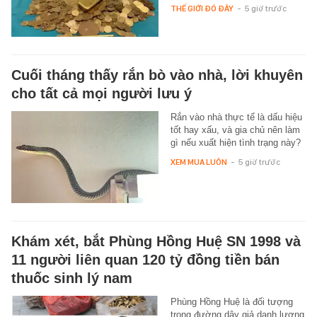
THẾ GIỚI ĐÓ ĐÂY
-
5 giờ trước
Cuối tháng thấy rắn bò vào nhà, lời khuyên
cho tất cả mọi người lưu ý
Rắn vào nhà thực tế là dấu hiệu
tốt hay xấu, và gia chủ nên làm
gì nếu xuất hiện tình trạng này?
XEM MUA LUÔN
-
5 giờ trước
Khám xét, bắt Phùng Hồng Huệ SN 1998 và
11 người liên quan 120 tỷ đồng tiền bán
thuốc sinh lý nam
Phùng Hồng Huệ là đối tượng
trong đường dây giả danh lương