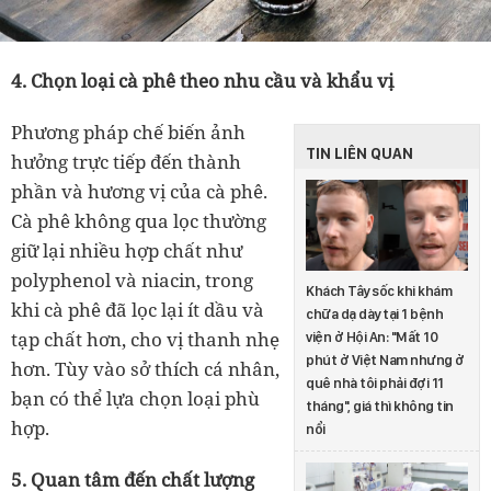
4. Chọn loại cà phê theo nhu cầu và khẩu vị
Phương pháp chế biến ảnh
TIN LIÊN QUAN
hưởng trực tiếp đến thành
phần và hương vị của cà phê.
Cà phê không qua lọc thường
giữ lại nhiều hợp chất như
polyphenol và niacin, trong
Khách Tây sốc khi khám
khi cà phê đã lọc lại ít dầu và
chữa dạ dày tại 1 bệnh
tạp chất hơn, cho vị thanh nhẹ
viện ở Hội An: "Mất 10
phút ở Việt Nam nhưng ở
hơn. Tùy vào sở thích cá nhân,
quê nhà tôi phải đợi 11
bạn có thể lựa chọn loại phù
tháng", giá thì không tin
hợp.
nổi
5. Quan tâm đến chất lượng