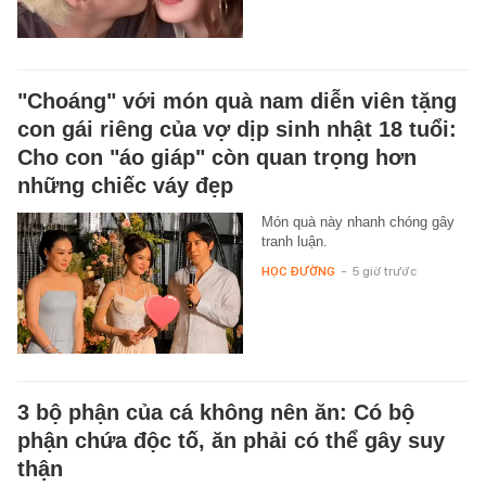
"Choáng" với món quà nam diễn viên tặng
con gái riêng của vợ dịp sinh nhật 18 tuổi:
Cho con "áo giáp" còn quan trọng hơn
những chiếc váy đẹp
Món quà này nhanh chóng gây
tranh luận.
HỌC ĐƯỜNG
-
5 giờ trước
3 bộ phận của cá không nên ăn: Có bộ
phận chứa độc tố, ăn phải có thể gây suy
thận