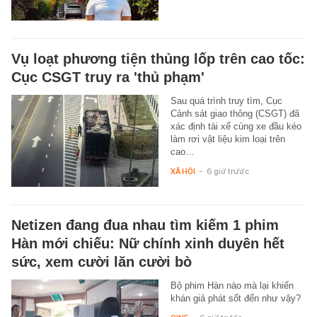
Vụ loạt phương tiện thủng lốp trên cao tốc:
Cục CSGT truy ra 'thủ phạm'
Sau quá trình truy tìm, Cục
Cảnh sát giao thông (CSGT) đã
xác định tài xế cùng xe đầu kéo
làm rơi vật liệu kim loại trên
cao…
XÃ HỘI
-
6 giờ trước
Netizen đang đua nhau tìm kiếm 1 phim
Hàn mới chiếu: Nữ chính xinh duyên hết
sức, xem cười lăn cười bò
Bộ phim Hàn nào mà lại khiến
khán giả phát sốt đến như vậy?