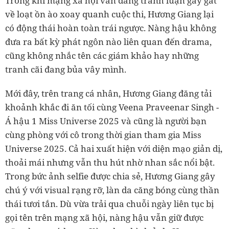
Trong khi mạng xã hội vẫn đang tranh luận gay gắt
về loạt ồn ào xoay quanh cuộc thi, Hương Giang lại
có động thái hoàn toàn trái ngược. Nàng hậu không
đưa ra bất kỳ phát ngôn nào liên quan đến drama,
cũng không nhắc tên các giám khảo hay những
tranh cãi đang bủa vây mình.
Mới đây, trên trang cá nhân, Hương Giang đăng tải
khoảnh khắc đi ăn tối cùng Veena Praveenar Singh -
Á hậu 1 Miss Universe 2025 và cũng là người bạn
cùng phòng với cô trong thời gian tham gia Miss
Universe 2025. Cả hai xuất hiện với diện mạo giản dị,
thoải mái nhưng vẫn thu hút nhờ nhan sắc nổi bật.
Trong bức ảnh selfie được chia sẻ, Hương Giang gây
chú ý với visual rạng rỡ, làn da căng bóng cùng thần
thái tươi tắn. Dù vừa trải qua chuỗi ngày liên tục bị
gọi tên trên mạng xã hội, nàng hậu vẫn giữ được