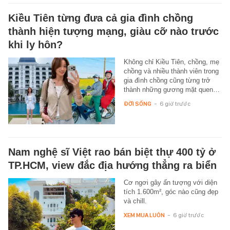
Kiều Tiên từng đưa cả gia đình chồng
thành hiện tượng mạng, giàu cỡ nào trước
khi ly hôn?
Không chỉ Kiều Tiên, chồng, mẹ
chồng và nhiều thành viên trong
gia đình chồng cũng từng trở
thành những gương mặt quen…
ĐỜI SỐNG
-
6 giờ trước
Nam nghệ sĩ Việt rao bán biệt thự 400 tỷ ở
TP.HCM, view đắc địa hướng thẳng ra biển
Cơ ngơi gây ấn tượng với diện
tích 1.600m², góc nào cũng đẹp
và chill.
XEM MUA LUÔN
-
6 giờ trước