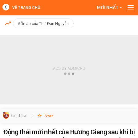
MỚI NHẤT
VỀ TRANG CHỦ
MỚI NHẤT
#Ồn ào của Thư Đan Nguyễn
Xem thêm
Star
Động thái mới nhất của Hương Giang sau khi bị