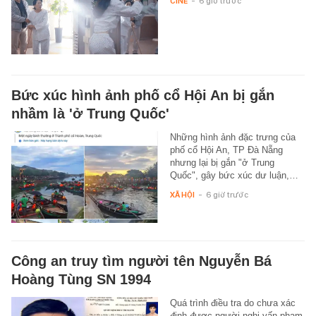
CINE
-
6 giờ trước
Bức xúc hình ảnh phố cổ Hội An bị gắn
nhầm là 'ở Trung Quốc'
Những hình ảnh đặc trưng của
phố cổ Hội An, TP Đà Nẵng
nhưng lại bị gắn "ở Trung
Quốc", gây bức xúc dư luận,…
XÃ HỘI
-
6 giờ trước
Công an truy tìm người tên Nguyễn Bá
Hoàng Tùng SN 1994
Quá trình điều tra do chưa xác
định được người nghi vấn phạm