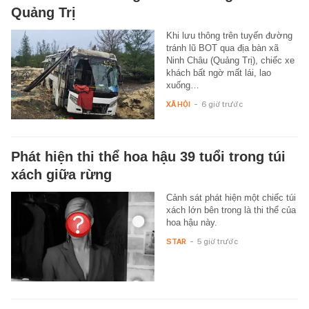
Quảng Trị
Khi lưu thông trên tuyến đường
tránh lũ BOT qua địa bàn xã
Ninh Châu (Quảng Trị), chiếc xe
khách bất ngờ mất lái, lao
xuống…
XÃ HỘI
-
6 giờ trước
Phát hiện thi thể hoa hậu 39 tuổi trong túi
xách giữa rừng
Cảnh sát phát hiện một chiếc túi
xách lớn bên trong là thi thể của
hoa hậu này.
STAR
-
5 giờ trước