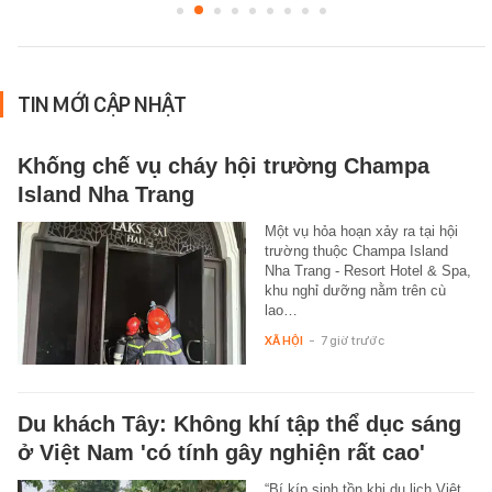
TIN MỚI CẬP NHẬT
Khống chế vụ cháy hội trường Champa
Island Nha Trang
Một vụ hỏa hoạn xảy ra tại hội
trường thuộc Champa Island
Nha Trang - Resort Hotel & Spa,
khu nghỉ dưỡng nằm trên cù
lao…
XÃ HỘI
-
7 giờ trước
Du khách Tây: Không khí tập thể dục sáng
ở Việt Nam 'có tính gây nghiện rất cao'
“Bí kíp sinh tồn khi du lịch Việt