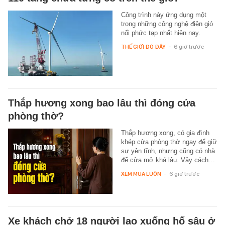
Công trình này ứng dụng một
trong những công nghệ điện gió
nổi phức tạp nhất hiện nay.
THẾ GIỚI ĐÓ ĐÂY
-
6 giờ trước
Thắp hương xong bao lâu thì đóng cửa
phòng thờ?
Thắp hương xong, có gia đình
khép cửa phòng thờ ngay để giữ
sự yên tĩnh, nhưng cũng có nhà
để cửa mở khá lâu. Vậy cách…
XEM MUA LUÔN
-
6 giờ trước
Xe khách chở 18 người lao xuống hố sâu ở