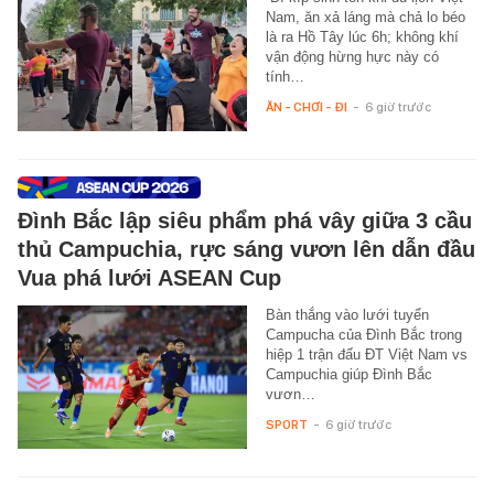
Nam, ăn xả láng mà chả lo béo
là ra Hồ Tây lúc 6h; không khí
vận động hừng hực này có
tính…
ĂN - CHƠI - ĐI
-
6 giờ trước
Đình Bắc lập siêu phẩm phá vây giữa 3 cầu
thủ Campuchia, rực sáng vươn lên dẫn đầu
Vua phá lưới ASEAN Cup
Bàn thắng vào lưới tuyển
Campucha của Đình Bắc trong
hiệp 1 trận đấu ĐT Việt Nam vs
Campuchia giúp Đình Bắc
vươn…
SPORT
-
6 giờ trước