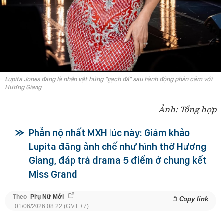
Lupita Jones đang là nhân vật hứng "gạch đá" sau hành động phản cảm với
Hương Giang
Ảnh: Tổng hợp
Phẫn nộ nhất MXH lúc này: Giám khảo
Lupita đăng ảnh chế như hình thờ Hương
Giang, đáp trả drama 5 điểm ở chung kết
Miss Grand
Theo
Phụ Nữ Mới
Copy link
01/06/2026 08:22 (GMT +7)