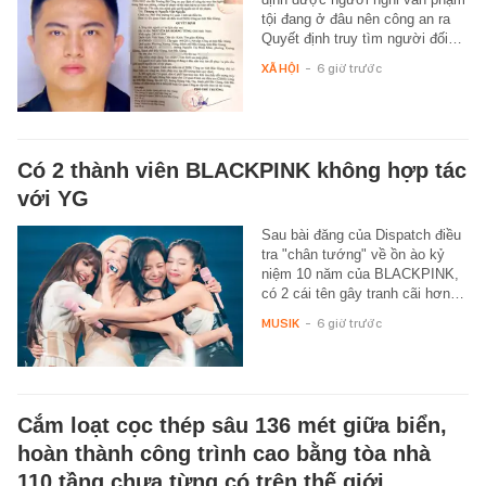
tội đang ở đâu nên công an ra
Quyết định truy tìm người đối…
XÃ HỘI
-
6 giờ trước
Có 2 thành viên BLACKPINK không hợp tác
với YG
Sau bài đăng của Dispatch điều
tra "chân tướng" về ồn ào kỷ
niệm 10 năm của BLACKPINK,
có 2 cái tên gây tranh cãi hơn…
MUSIK
-
6 giờ trước
Cắm loạt cọc thép sâu 136 mét giữa biển,
hoàn thành công trình cao bằng tòa nhà
110 tầng chưa từng có trên thế giới