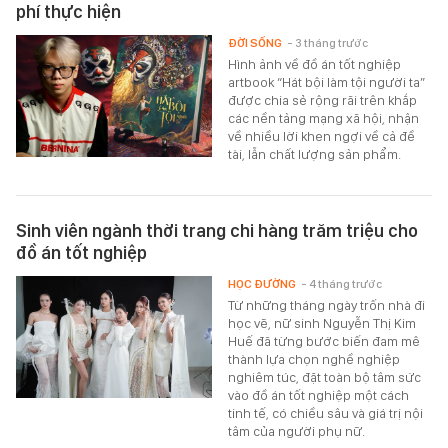
phí thực hiện
ĐỜI SỐNG
- 3 tháng trước
Hình ảnh về đồ án tốt nghiệp
artbook “Hát bội làm tội người ta”
được chia sẻ rộng rãi trên khắp
các nền tảng mạng xã hội, nhận
về nhiều lời khen ngợi về cả đề
tài, lẫn chất lượng sản phẩm.
Sinh viên ngành thời trang chi hàng trăm triệu cho
đồ án tốt nghiệp
HỌC ĐƯỜNG
- 4 tháng trước
Từ những tháng ngày trốn nhà đi
học vẽ, nữ sinh Nguyễn Thị Kim
Huế đã từng bước biến đam mê
thành lựa chọn nghề nghiệp
nghiêm túc, đặt toàn bộ tâm sức
vào đồ án tốt nghiệp một cách
tinh tế, có chiều sâu và giá trị nội
tâm của người phụ nữ.