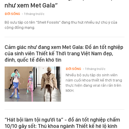
như xem Met Gala”
ĐỜI SỐNG
- 1 tháng trước
Bộ sưu tập có tên “Shell Fossils” đang thu hút nhiều sự chú ý của
cộng đồng mạng.
Cảm giác như đang xem Met Gala: Đồ án tốt nghiệp
của sinh viên Thiết kế Thời trang Việt Nam đẹp,
đỉnh, quốc tế đến khó tin
ĐỜI SỐNG
- 1 tháng trước
Nhiều bộ sưu tập do sinh viên
năm cuối khoa thiết kế thời trang
thực hiện đang viral rần rần trên
MXH.
“Hát bội làm tội người ta” - đồ án tốt nghiệp chấm
10/10 gây sốt: Thủ khoa ngành Thiết kế hé lộ kinh