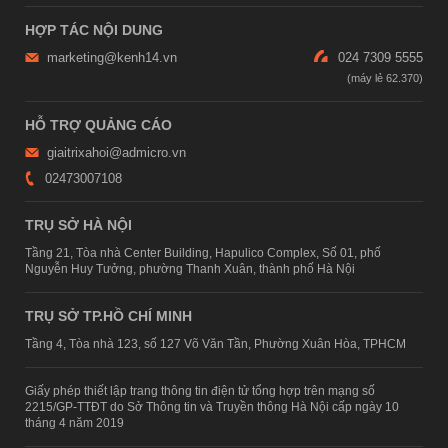
HỢP TÁC NỘI DUNG
marketing@kenh14.vn
024 7309 5555
HỖ TRỢ QUẢNG CÁO
giaitrixahoi@admicro.vn
02473007108
TRỤ SỞ HÀ NỘI
Tầng 21, Tòa nhà Center Building, Hapulico Complex, Số 01, phố
Nguyễn Huy Tưởng, phường Thanh Xuân, thành phố Hà Nội
TRỤ SỞ TP.HỒ CHÍ MINH
Tầng 4, Tòa nhà 123, số 127 Võ Văn Tần, Phường Xuân Hòa, TPHCM
Giấy phép thiết lập trang thông tin điện tử tổng hợp trên mạng số
2215/GP-TTĐT do Sở Thông tin và Truyền thông Hà Nội cấp ngày 10
tháng 4 năm 2019