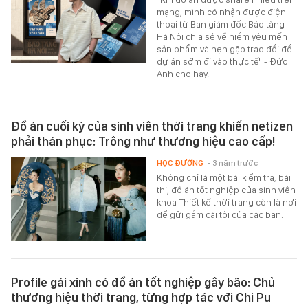
mạng, mình có nhận được điện
thoại từ Ban giám đốc Bảo tàng
Hà Nội chia sẻ về niềm yêu mến
sản phẩm và hẹn gặp trao đổi để
dự án sớm đi vào thực tế" - Đức
Anh cho hay.
Đồ án cuối kỳ của sinh viên thời trang khiến netizen
phải thán phục: Trông như thương hiệu cao cấp!
HỌC ĐƯỜNG
- 3 năm trước
Không chỉ là một bài kiểm tra, bài
thi, đồ án tốt nghiệp của sinh viên
khoa Thiết kế thời trang còn là nơi
để gửi gắm cái tôi của các bạn.
Profile gái xinh có đồ án tốt nghiệp gây bão: Chủ
thương hiệu thời trang, từng hợp tác với Chi Pu