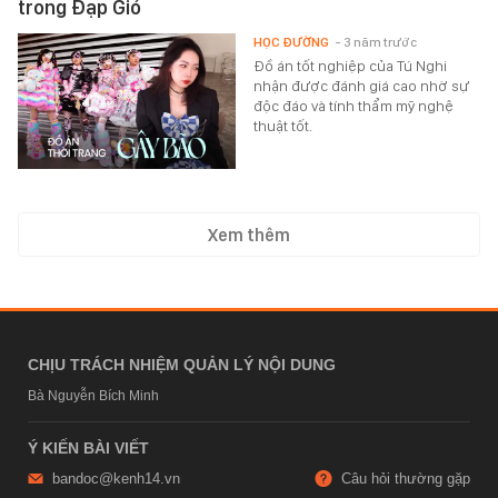
trong Đạp Gió
HỌC ĐƯỜNG
- 3 năm trước
Đồ án tốt nghiệp của Tú Nghi
nhận được đánh giá cao nhờ sự
độc đáo và tính thẩm mỹ nghệ
thuật tốt.
Xem thêm
CHỊU TRÁCH NHIỆM QUẢN LÝ NỘI DUNG
Bà Nguyễn Bích Minh
Ý KIẾN BÀI VIẾT
bandoc@kenh14.vn
Câu hỏi thường gặp