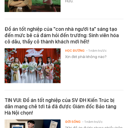
Hữu.
Đồ án tốt nghiệp của "con nhà người ta" sáng tạo
đến mức bê cả đám hỏi đến trường: Sinh viên hóa
cô dâu, thầy cô thành khách mời hết!
HỌC ĐƯỜNG
- 1 năm trước
Xịn đét phải không nào?
TIN VUI: Đồ án tốt nghiệp của SV ĐH Kiến Trúc bị
dân mạng chê tơi tả đã được Giám đốc Bảo tàng
Hà Nội chọn!
ĐỜI SỐNG
- 1 năm trước
"Khi đồ án được share nhiều trên